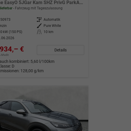
R-Line EasyO 5JGar Kam SHZ PrivG ParkAss+
lieferbar
Fahrzeug mit Tageszulassung
350973
Getriebe
Automatik
nzin
Außenfarbe
Pure White
0 kW (150 PS)
Kilometerstand
10 km
.06.2026
934,– €
Details
9% MwSt.
auch kombiniert:
5,60 l/100km
Klasse:
D
Emissionen:
128,00 g/km