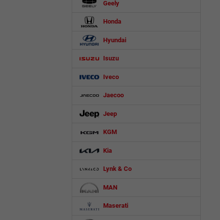
Geely
Honda
Hyundai
Isuzu
Iveco
Jaecoo
Jeep
KGM
Kia
Lynk & Co
MAN
Maserati