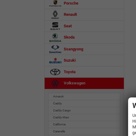
Porsche
Renault
Seat
Skoda
Ssangyong
Suzuki
Toyota
Volkswagen
Amarok
W
Caddy
Caddy Cargo
U
Caddy Maxi
H
California
M
Caravelle
g