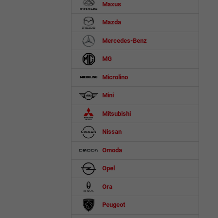
Maxus
Mazda
Mercedes-Benz
MG
Microlino
Mini
Mitsubishi
Nissan
Omoda
Opel
Ora
Peugeot