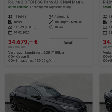
R-Line 2.0 TDI DSG Pano AHK Navi Matrix Leder
sofort lieferbar
Fahrzeug mit Tageszulassung
sofort 
Fahrzeugnr.
1350911
Getriebe
Automatik
Fahrzeugnr.
1
Kraftstoff
Diesel
Außenfarbe
Indiumgrau Metallic
Kraftstoff
Be
Leistung
110 kW (150 PS)
Kilometerstand
10 km
Leistung
11
01.02.2026
22
34.679,– €
34.
Details
incl. 19% MwSt.
incl. 1
Verbrauch kombiniert:
5,30 l/100km
Verbr
CO
-Klasse:
E
CO
-
2
2
CO
-Emissionen:
139,00 g/km
CO
-
2
2