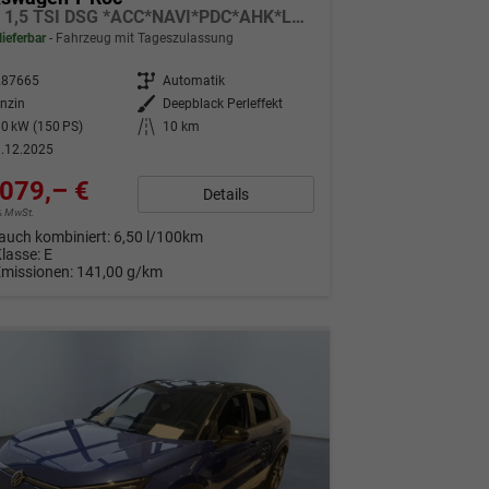
Style 1,5 TSI DSG *ACC*NAVI*PDC*AHK*LED*KAMERA*TEMPOMAT*19-ZOLL
lieferbar
Fahrzeug mit Tageszulassung
287665
Getriebe
Automatik
nzin
Außenfarbe
Deepblack Perleffekt
0 kW (150 PS)
Kilometerstand
10 km
.12.2025
079,– €
Details
9% MwSt.
auch kombiniert:
6,50 l/100km
Klasse:
E
Emissionen:
141,00 g/km