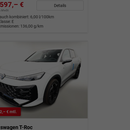
597,– €
Details
9% MwSt.
auch kombiniert:
6,00 l/100km
Klasse:
E
Emissionen:
136,00 g/km
2,– € mtl.
kswagen T-Roc