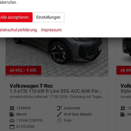
iderrufen.
Alle akzeptieren
Einstellungen
atenschutzerklärung
Impressum
ab 692,– € mtl.
ab 69
Volkswagen T-Roc
Vol
1.5 eTSI 110 kW R-Line DSG ACC AHK Parkpaket 18Z
unverbindliche Lieferzeit:
17.08.2026
Fahrzeug mit Tageszulassung
unverb
Fahrzeugnr.
1354993
Getriebe
Automatik
Fahrzeugnr.
1
Kraftstoff
Benzin
Außenfarbe
Wolf Grey Metallic
Kraftstoff
Be
Leistung
110 kW (150 PS)
Kilometerstand
9 km
01.05.2026