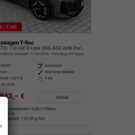
2,– € mtl.
kswagen T-Roc
1.5 eTSI 110 kW R-Line DSG ACC AHK Parkpaket 18Z
indliche Lieferzeit:
17.08.2026
Fahrzeug mit Tageszulassung
354992
Getriebe
Automatik
nzin
Außenfarbe
Wolf Grey Metallic
0 kW (150 PS)
Kilometerstand
9 km
.05.2026
943,– €
Details
9% MwSt.
auch kombiniert:
6,00 l/100km
Klasse:
E
.
Emissionen:
136,00 g/km
is