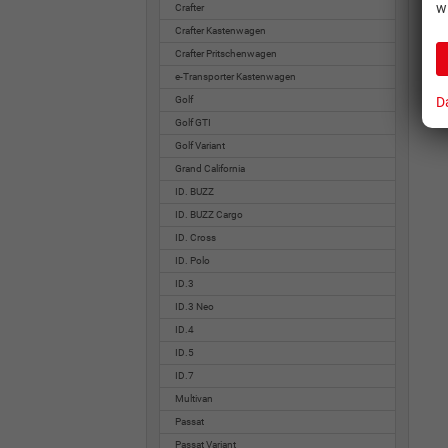
w
Crafter
Crafter Kastenwagen
Crafter Pritschenwagen
e-Transporter Kastenwagen
D
Golf
Golf GTI
Golf Variant
Grand California
ID. BUZZ
ID. BUZZ Cargo
ID. Cross
ID. Polo
ID.3
ID.3 Neo
ID.4
ID.5
ID.7
Multivan
Passat
Passat Variant