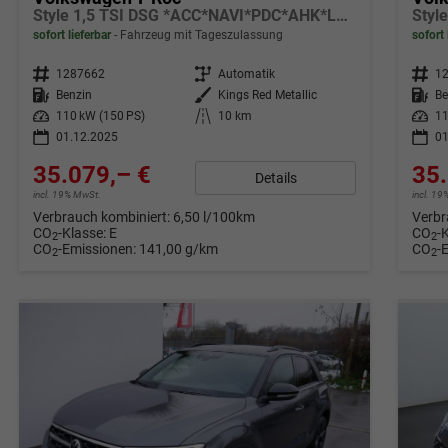
Style 1,5 TSI DSG *ACC*NAVI*PDC*AHK*LED*KAMERA*TEMPOMAT*19-ZOLL
sofort lieferbar
Fahrzeug mit Tageszulassung
sofort 
Fahrzeugnr.
1287662
Getriebe
Automatik
Fahrzeugnr.
1
Kraftstoff
Benzin
Außenfarbe
Kings Red Metallic
Kraftstoff
Be
Leistung
110 kW (150 PS)
Kilometerstand
10 km
Leistung
11
01.12.2025
01
35.079,– €
35.
Details
incl. 19% MwSt.
incl. 1
Verbrauch kombiniert:
6,50 l/100km
Verbr
CO
-Klasse:
E
CO
-
2
2
CO
-Emissionen:
141,00 g/km
CO
-
2
2