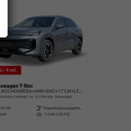
2,– € mtl.
kswagen T-Roc
Style ACC+KAMERA+eHK+SHZ+17"LM+LED PLUS+MASSAGE
indliche Lieferzeit: ca. 4-6 Monate
Neuwagen
276138
Getriebe
Doppelkupplungsgetriebe (DSG)
nzin
Leistung
110 kW (150 PS)