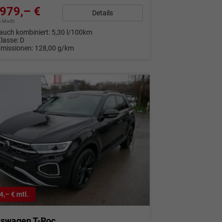
979,– €
Details
9% MwSt.
auch kombiniert:
5,30 l/100km
Klasse:
D
Emissionen:
128,00 g/km
4,– € mtl.
kswagen T-Roc