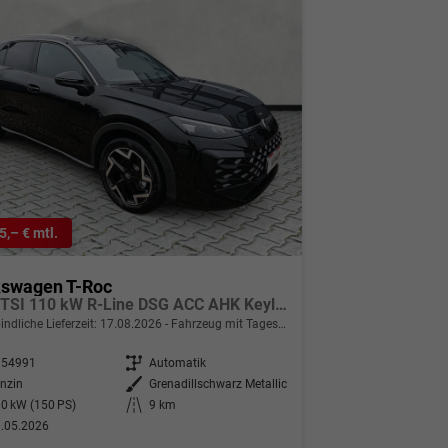
5,– € mtl.
kswagen T-Roc
1.5 eTSI 110 kW R-Line DSG ACC AHK Keyless 18Zoll
indliche Lieferzeit:
17.08.2026
Fahrzeug mit Tageszulassung
354991
Getriebe
Automatik
nzin
Außenfarbe
Grenadillschwarz Metallic
0 kW (150 PS)
Kilometerstand
9 km
.05.2026