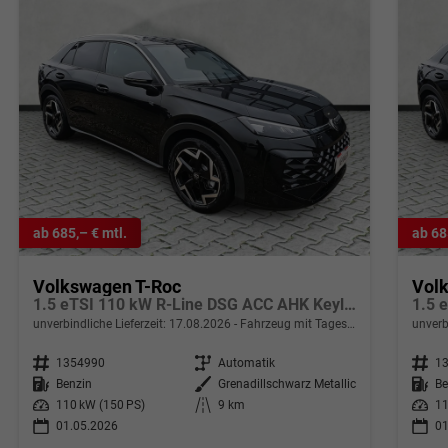
ab 685,– € mtl.
ab 68
Volkswagen T-Roc
Vol
1.5 eTSI 110 kW R-Line DSG ACC AHK Keyless 18Zoll
unverbindliche Lieferzeit:
17.08.2026
Fahrzeug mit Tageszulassung
unverb
Fahrzeugnr.
1354990
Getriebe
Automatik
Fahrzeugnr.
1
Kraftstoff
Benzin
Außenfarbe
Grenadillschwarz Metallic
Kraftstoff
Be
Leistung
110 kW (150 PS)
Kilometerstand
9 km
Leistung
11
01.05.2026
01