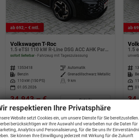
ab 692,– € mtl.
ab 69
Volkswagen T-Roc
Vol
1.5 eTSI 110 kW R-Line DSG ACC AHK Parkpaket 18Z
sofort lieferbar
Fahrzeug mit Tageszulassung
unverb
Fahrzeugnr.
1353418
Getriebe
Automatik
Fahrzeugnr.
1
Kraftstoff
Benzin
Außenfarbe
Grenadillschwarz Metallic
Kraftstoff
Be
Leistung
110 kW (150 PS)
Kilometerstand
9 km
Leistung
11
01.05.2026
01
34.943,– €
34.
Details
incl. 19% MwSt.
incl. 1
ir respektieren Ihre Privatsphäre
Verbrauch kombiniert:
5,70 l/100km
Verbr
CO
-Klasse:
D
CO
-
nsere Website setzt Cookies ein, um unsere Dienste für Sie bereitzustellen
2
2
CO
-Emissionen:
129,00 g/km
CO
-
ierbei berücksichtigen wir Ihre Auswahl und verarbeiten nur die Daten für
2
2
arketing, Analytics und Personalisierung, für die Sie uns Ihr Einverständn
eben. Sie können Ihre Einwilligung jederzeit mit Wirkung für die Zukunft