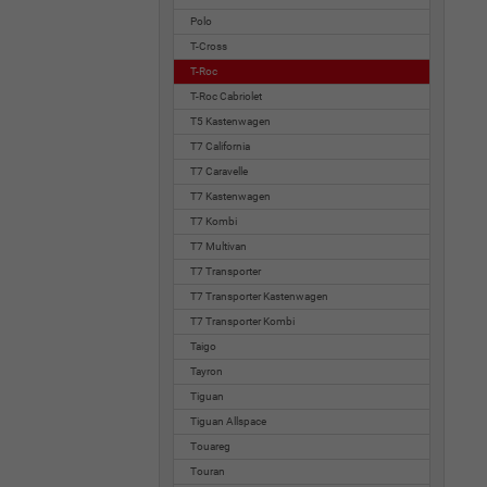
Polo
T-Cross
T-Roc
T-Roc Cabriolet
T5 Kastenwagen
T7 California
T7 Caravelle
T7 Kastenwagen
T7 Kombi
T7 Multivan
T7 Transporter
T7 Transporter Kastenwagen
T7 Transporter Kombi
Taigo
Tayron
Tiguan
Tiguan Allspace
Touareg
Touran