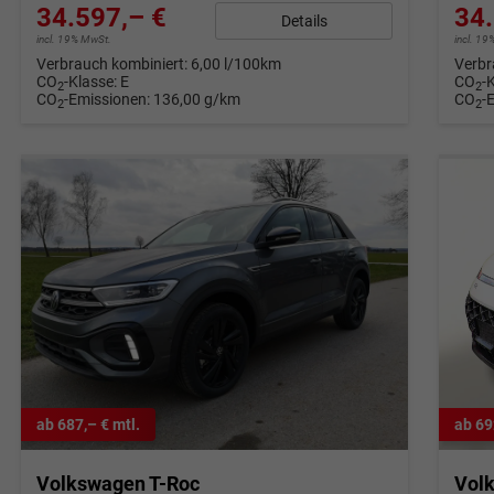
34.597,– €
34.
Details
incl. 19% MwSt.
incl. 1
Verbrauch kombiniert:
6,00 l/100km
Verbr
CO
-Klasse:
E
CO
-
2
2
CO
-Emissionen:
136,00 g/km
CO
-
2
2
ab 687,– € mtl.
ab 69
Volkswagen T-Roc
Vol