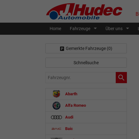
B
Home
Fahrzeuge
Über uns
Gemerkte Fahrzeuge (
0
)
Schnellsuche
Fahrzeugnr.
Abarth
Alfa Romeo
Audi
Baic