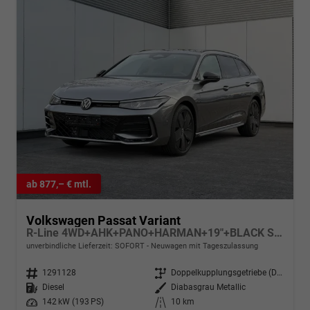
ab 877,– € mtl.
Volkswagen Passat Variant
R-Line 4WD+AHK+PANO+HARMAN+19"+BLACK STYLE
unverbindliche Lieferzeit: SOFORT
Neuwagen mit Tageszulassung
Fahrzeugnr.
1291128
Getriebe
Doppelkupplungsgetriebe (DSG)
Kraftstoff
Diesel
Außenfarbe
Diabasgrau Metallic
Leistung
142 kW (193 PS)
Kilometerstand
10 km