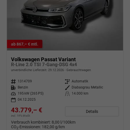
ab 867,– € mtl.
Volkswagen Passat Variant
R-Line 2.0 TSI 7-Gang-DSG 4x4
unverbindliche Lieferzeit:
29.12.2026
Gebrauchtwagen
Fahrzeugnr.
1314709
Getriebe
Automatik
Kraftstoff
Benzin
Außenfarbe
Diabasgrau Metallic
Leistung
195 kW (265 PS)
Kilometerstand
14.000 km
04.12.2025
43.779,– €
Details
incl. 19% MwSt.
Verbrauch kombiniert:
8,00 l/100km
CO
-Emissionen:
182,00 g/km
2