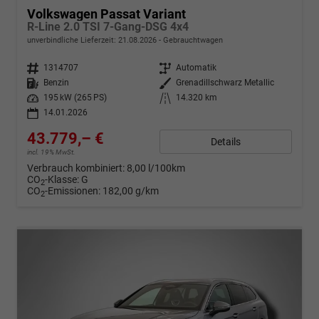
Volkswagen Passat Variant
R-Line 2.0 TSI 7-Gang-DSG 4x4
unverbindliche Lieferzeit:
21.08.2026
Gebrauchtwagen
Fahrzeugnr.
1314707
Getriebe
Automatik
Kraftstoff
Benzin
Außenfarbe
Grenadillschwarz Metallic
Leistung
195 kW (265 PS)
Kilometerstand
14.320 km
14.01.2026
43.779,– €
Details
incl. 19% MwSt.
Verbrauch kombiniert:
8,00 l/100km
CO
-Klasse:
G
2
CO
-Emissionen:
182,00 g/km
2