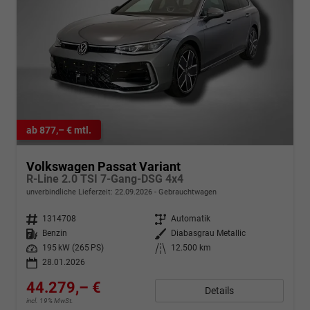
ab 877,– € mtl.
Volkswagen Passat Variant
R-Line 2.0 TSI 7-Gang-DSG 4x4
unverbindliche Lieferzeit:
22.09.2026
Gebrauchtwagen
Fahrzeugnr.
1314708
Getriebe
Automatik
Kraftstoff
Benzin
Außenfarbe
Diabasgrau Metallic
Leistung
195 kW (265 PS)
Kilometerstand
12.500 km
28.01.2026
44.279,– €
Details
incl. 19% MwSt.