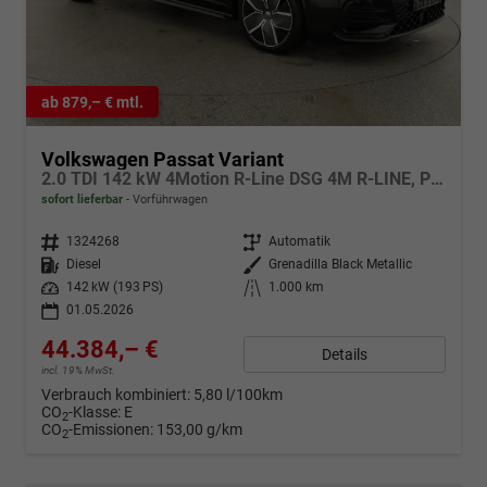
ab 879,– € mtl.
Volkswagen Passat Variant
2.0 TDI 142 kW 4Motion R-Line DSG 4M R-LINE, Pano, AHK, IQ.Light, HUD, 19-Zoll, AreaView, Navi, Side
sofort lieferbar
Vorführwagen
Fahrzeugnr.
1324268
Getriebe
Automatik
Kraftstoff
Diesel
Außenfarbe
Grenadilla Black Metallic
Leistung
142 kW (193 PS)
Kilometerstand
1.000 km
01.05.2026
44.384,– €
Details
incl. 19% MwSt.
Verbrauch kombiniert:
5,80 l/100km
CO
-Klasse:
E
2
CO
-Emissionen:
153,00 g/km
2