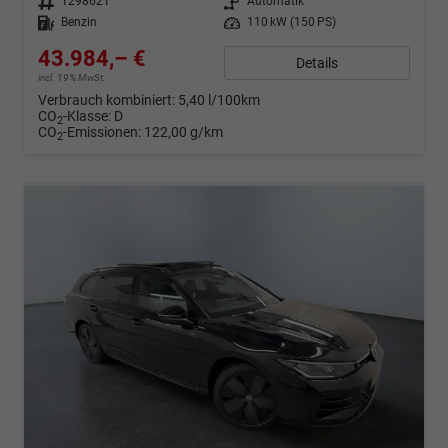
Fahrzeugnr.
1298621
Getriebe
Automatik
Kraftstoff
Benzin
Leistung
110 kW (150 PS)
43.984,– €
Details
incl. 19% MwSt.
Verbrauch kombiniert:
5,40 l/100km
CO
-Klasse:
D
2
CO
-Emissionen:
122,00 g/km
2