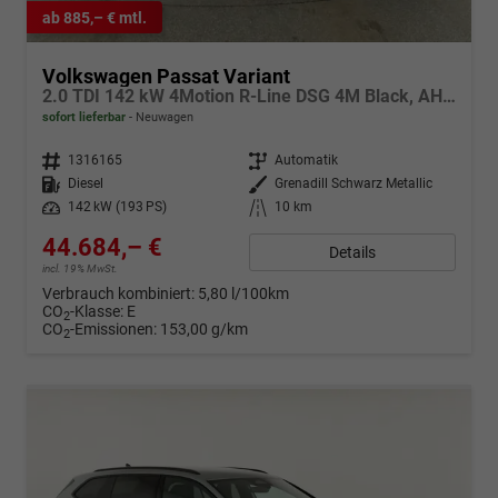
ab 885,– € mtl.
Volkswagen Passat Variant
2.0 TDI 142 kW 4Motion R-Line DSG 4M Black, AHK, IQ.Light, HUD, 19-Zoll, AreaView, Navi, Side
sofort lieferbar
Neuwagen
Fahrzeugnr.
1316165
Getriebe
Automatik
Kraftstoff
Diesel
Außenfarbe
Grenadill Schwarz Metallic
Leistung
142 kW (193 PS)
Kilometerstand
10 km
44.684,– €
Details
incl. 19% MwSt.
Verbrauch kombiniert:
5,80 l/100km
CO
-Klasse:
E
2
CO
-Emissionen:
153,00 g/km
2