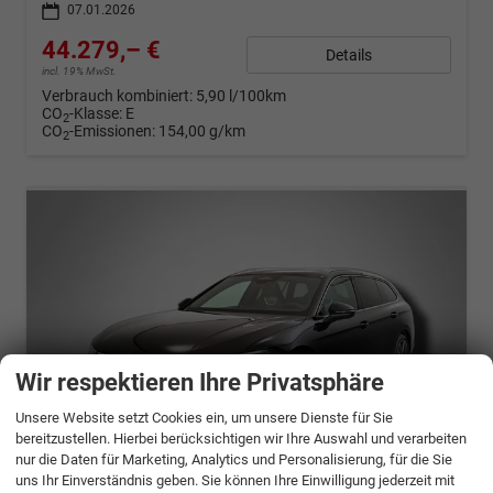
07.01.2026
44.279,– €
Details
incl. 19% MwSt.
Verbrauch kombiniert:
5,90 l/100km
CO
-Klasse:
E
2
CO
-Emissionen:
154,00 g/km
2
Wir respektieren Ihre Privatsphäre
Unsere Website setzt Cookies ein, um unsere Dienste für Sie
bereitzustellen. Hierbei berücksichtigen wir Ihre Auswahl und verarbeiten
nur die Daten für Marketing, Analytics und Personalisierung, für die Sie
uns Ihr Einverständnis geben. Sie können Ihre Einwilligung jederzeit mit