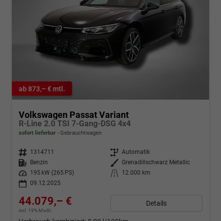
ab 873,– € mtl.
Volkswagen Passat Variant
R-Line 2.0 TSI 7-Gang-DSG 4x4
sofort lieferbar
Gebrauchtwagen
Fahrzeugnr.
1314711
Getriebe
Automatik
Kraftstoff
Benzin
Außenfarbe
Grenadillschwarz Metallic
Leistung
195 kW (265 PS)
Kilometerstand
12.000 km
09.12.2025
44.079,– €
Details
incl. 19% MwSt.