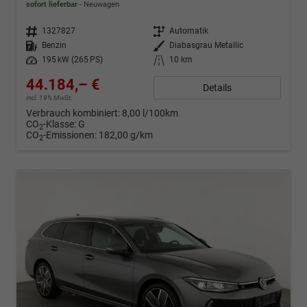
sofort lieferbar
Neuwagen
Fahrzeugnr.
1327827
Getriebe
Automatik
Kraftstoff
Benzin
Außenfarbe
Diabasgrau Metallic
Leistung
195 kW (265 PS)
Kilometerstand
10 km
44.184,– €
Details
incl. 19% MwSt.
Verbrauch kombiniert:
8,00 l/100km
CO
-Klasse:
G
2
CO
-Emissionen:
182,00 g/km
2