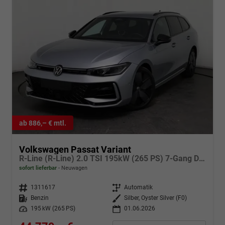
ab 886,– € mtl.
Volkswagen Passat Variant
R-Line (R-Line) 2.0 TSI 195kW (265 PS) 7-Gang DSG 4MOTION
sofort lieferbar
Neuwagen
Fahrzeugnr.
1311617
Getriebe
Automatik
Kraftstoff
Benzin
Außenfarbe
Silber, Oyster Silver (F0)
Leistung
195 kW (265 PS)
01.06.2026