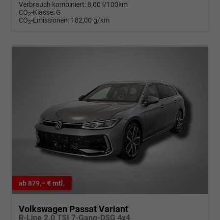
Verbrauch kombiniert:
8,00 l/100km
CO
-Klasse:
G
2
CO
-Emissionen:
182,00 g/km
2
ab 879,– € mtl.
Volkswagen Passat Variant
R-Line 2.0 TSI 7-Gang-DSG 4x4