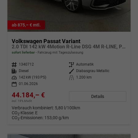
ab 875,– € mtl.
Volkswagen Passat Variant
2.0 TDI 142 kW 4Motion R-Line DSG 4M R-LINE, Pano, AHK, IQ.Light, HUD, 19-Zoll, AreaView, Navi, Side
sofort lieferbar
Fahrzeug mit Tageszulassung
Fahrzeugnr.
1340712
Getriebe
Automatik
Kraftstoff
Diesel
Außenfarbe
Diabasgrau Metallic
Leistung
142 kW (193 PS)
Kilometerstand
1.200 km
01.06.2026
44.184,– €
Details
incl. 19% MwSt.
Verbrauch kombiniert:
5,80 l/100km
CO
-Klasse:
E
2
CO
-Emissionen:
153,00 g/km
2