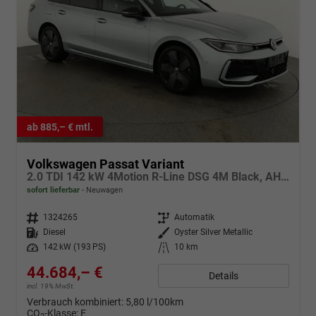
ab 885,– € mtl.
Volkswagen Passat Variant
2.0 TDI 142 kW 4Motion R-Line DSG 4M Black, AHK, IQ.Light, HUD, 19-Zoll, AreaView, Navi, Side
sofort lieferbar
Neuwagen
Fahrzeugnr.
1324265
Getriebe
Automatik
Kraftstoff
Diesel
Außenfarbe
Oyster Silver Metallic
Leistung
142 kW (193 PS)
Kilometerstand
10 km
44.684,– €
Details
incl. 19% MwSt.
Verbrauch kombiniert:
5,80 l/100km
CO
-Klasse:
E