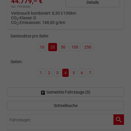
44.779,– €
Details
incl. 19% MwSt.
Verbrauch kombiniert:
8,30 l/100km
CO
-Klasse:
G
2
CO
-Emissionen:
188,00 g/km
2
Datensätze pro Seite:
10
20
50
100
250
Seiten:
1
2
3
4
5
6
7
Gemerkte Fahrzeuge (
0
)
Schnellsuche
Fahrzeugnr.