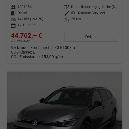
Fahrzeugnr.
1291054
Getriebe
Doppelkupplungsgetriebe (DSG)
Kraftstoff
Diesel
Außenfarbe
5X - Diabase Grey Met.
Leistung
142 kW (193 PS)
Kilometerstand
25 km
17.10.2025
44.762,– €
Details
incl. 19% MwSt.
Verbrauch kombiniert:
5,80 l/100km
CO
-Klasse:
E
2
CO
-Emissionen:
153,00 g/km
2