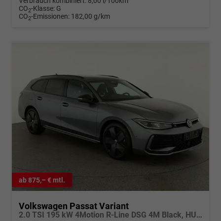
Verbrauch kombiniert:
8,00 l/100km
CO
-Klasse:
G
2
CO
-Emissionen:
182,00 g/km
2
ab 875,– € mtl.
Volkswagen Passat Variant
2.0 TSI 195 kW 4Motion R-Line DSG 4M Black, HUD, AHK, Navi, IQ.Light, AreaView, Winter, el. Klappe, sofort