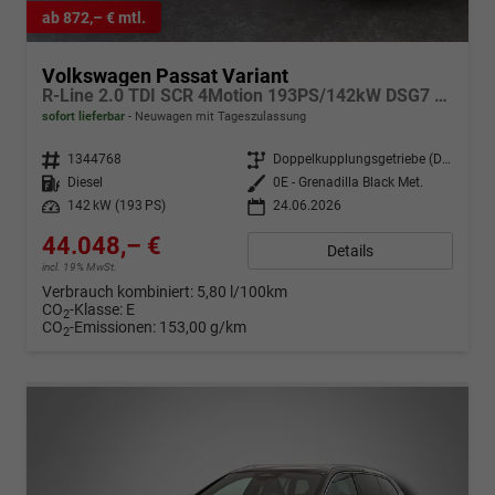
ab 872,– € mtl.
Volkswagen Passat Variant
R-Line 2.0 TDI SCR 4Motion 193PS/142kW DSG7 2026 | +AHK +PANO +Black Style +19" Schwarz LM +NAVI +RFK +TravelAssist
sofort lieferbar
Neuwagen mit Tageszulassung
Fahrzeugnr.
1344768
Getriebe
Doppelkupplungsgetriebe (DSG)
Kraftstoff
Diesel
Außenfarbe
0E - Grenadilla Black Met.
Leistung
142 kW (193 PS)
24.06.2026
44.048,– €
Details
incl. 19% MwSt.
Verbrauch kombiniert:
5,80 l/100km
CO
-Klasse:
E
2
CO
-Emissionen:
153,00 g/km
2