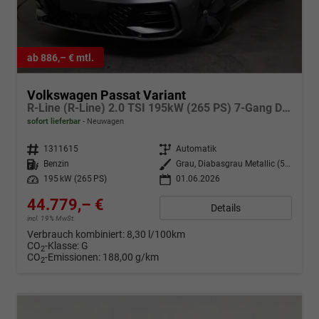
ab 886,– € mtl.
Volkswagen Passat Variant
R-Line (R-Line) 2.0 TSI 195kW (265 PS) 7-Gang DSG 4MOTION
sofort lieferbar
Neuwagen
Fahrzeugnr.
1311615
Getriebe
Automatik
Kraftstoff
Benzin
Außenfarbe
Grau, Diabasgrau Metallic (5X)
Leistung
195 kW (265 PS)
01.06.2026
44.779,– €
Details
incl. 19% MwSt.
Verbrauch kombiniert:
8,30 l/100km
CO
-Klasse:
G
2
CO
-Emissionen:
188,00 g/km
2