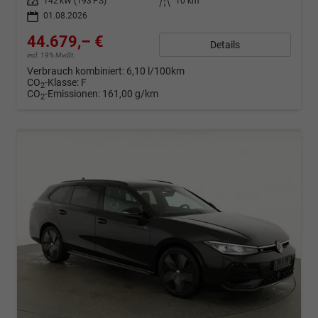
Leistung
142 kW (193 PS)
Kilometerstand
10 km
01.08.2026
44.679,– €
Details
incl. 19% MwSt.
Verbrauch kombiniert:
6,10 l/100km
CO
-Klasse:
F
2
CO
-Emissionen:
161,00 g/km
2