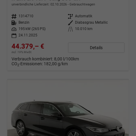
unverbindliche Lieferzeit:
02.10.2026
Gebrauchtwagen
Fahrzeugnr.
1314710
Getriebe
Automatik
Kraftstoff
Benzin
Außenfarbe
Diabasgrau Metallic
Leistung
195 kW (265 PS)
Kilometerstand
10.010 km
24.11.2025
44.379,– €
Details
incl. 19% MwSt.
Verbrauch kombiniert:
8,00 l/100km
CO
-Emissionen:
182,00 g/km
2