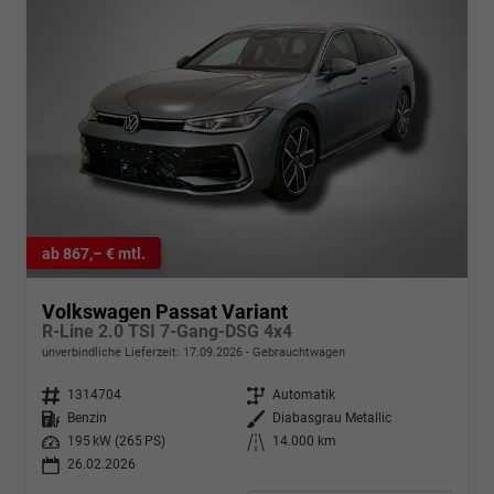
ab 867,– € mtl.
Volkswagen Passat Variant
R-Line 2.0 TSI 7-Gang-DSG 4x4
unverbindliche Lieferzeit:
17.09.2026
Gebrauchtwagen
Fahrzeugnr.
1314704
Getriebe
Automatik
Kraftstoff
Benzin
Außenfarbe
Diabasgrau Metallic
Leistung
195 kW (265 PS)
Kilometerstand
14.000 km
26.02.2026