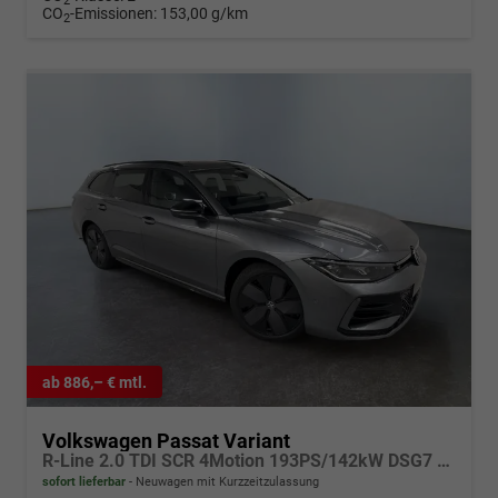
2
CO
-Emissionen:
153,00 g/km
2
ab 886,– € mtl.
Volkswagen Passat Variant
R-Line 2.0 TDI SCR 4Motion 193PS/142kW DSG7 2026 | +AHK +PANO +Black Style +19" Schwarz LM +360 & RFK +TravelAssist
sofort lieferbar
Neuwagen mit Kurzzeitzulassung