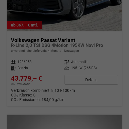
ab 867,– € mtl.
Volkswagen Passat Variant
R-Line 2,0 TSI DSG 4Motion 195KW Navi Pro
unverbindliche Lieferzeit:
4 Monate
Neuwagen
Fahrzeugnr.
1286958
Getriebe
Automatik
Kraftstoff
Benzin
Leistung
195 kW (265 PS)
43.779,– €
Details
incl. 19% MwSt.
Verbrauch kombiniert:
8,10 l/100km
CO
-Klasse:
G
2
CO
-Emissionen:
184,00 g/km
2