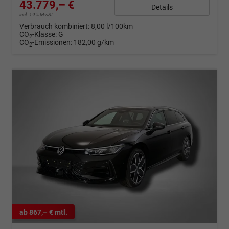
43.779,– €
Details
incl. 19% MwSt.
Verbrauch kombiniert:
8,00 l/100km
CO
-Klasse:
G
2
CO
-Emissionen:
182,00 g/km
2
ab 867,– € mtl.