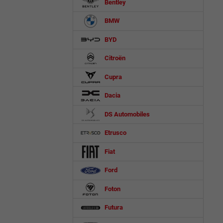
Bentley
BMW
BYD
Citroën
Cupra
Dacia
DS Automobiles
Etrusco
Fiat
Ford
Foton
Futura