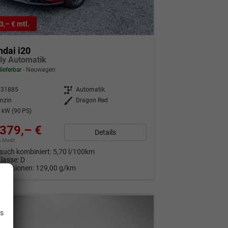
3,– € mtl.
dai i20
ly Automatik
lieferbar
Neuwagen
331885
Getriebe
Automatik
nzin
Außenfarbe
Dragon Red
 kW (90 PS)
379,– €
Details
9% MwSt.
auch kombiniert:
5,70 l/100km
Klasse:
D
Emissionen:
129,00 g/km
.
is