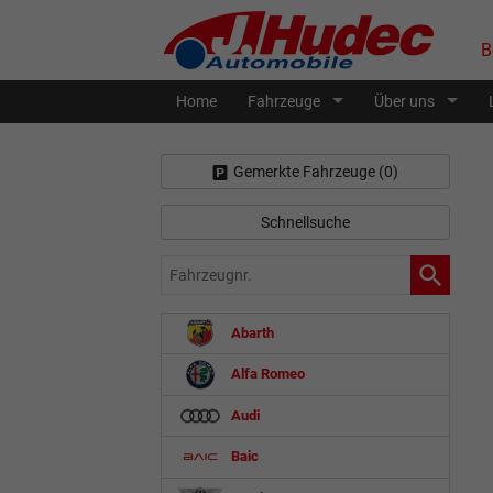
B
Home
Fahrzeuge
Über uns
Gemerkte Fahrzeuge (
0
)
Schnellsuche
Fahrzeugnr.
Abarth
Alfa Romeo
Audi
Baic