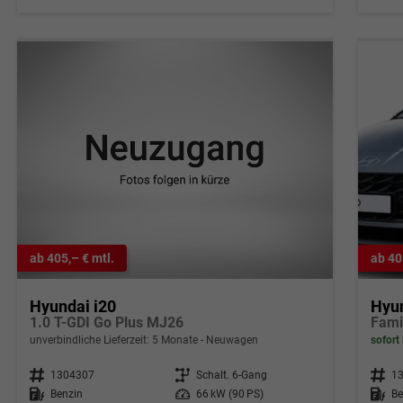
ab 405,– € mtl.
ab 40
Hyundai i20
Hyun
1.0 T-GDI Go Plus MJ26
unverbindliche Lieferzeit:
5 Monate
Neuwagen
sofort 
Fahrzeugnr.
1304307
Getriebe
Schalt. 6-Gang
Fahrzeugnr.
1
Kraftstoff
Benzin
Leistung
66 kW (90 PS)
Kraftstoff
Be