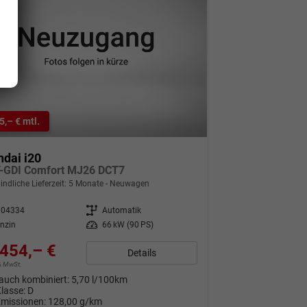
5,– € mtl.
dai i20
T-GDI Comfort MJ26 DCT7
indliche Lieferzeit:
5 Monate
Neuwagen
304334
Getriebe
Automatik
nzin
Leistung
66 kW (90 PS)
454,– €
Details
9% MwSt.
auch kombiniert:
5,70 l/100km
Klasse:
D
Emissionen:
128,00 g/km