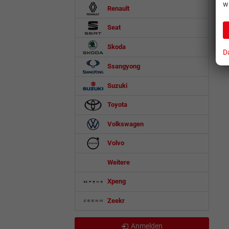
w
Renault
Seat
Skoda
D
Ssangyong
Suzuki
Toyota
Volkswagen
Volvo
Weitere
Xpeng
Zeekr
Anmelden