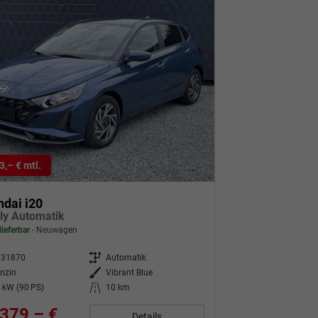
3,– € mtl.
dai i20
ly Automatik
lieferbar
Neuwagen
331870
Getriebe
Automatik
nzin
Außenfarbe
Vibrant Blue
 kW (90 PS)
Kilometerstand
10 km
379,– €
Details