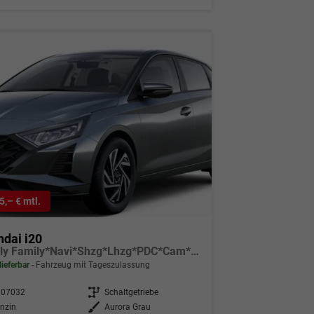
5,– € mtl.
dai i20
Family Family*Navi*Shzg*Lhzg*PDC*Cam*16Zoll*ACA*
lieferbar
Fahrzeug mit Tageszulassung
307032
Getriebe
Schaltgetriebe
nzin
Außenfarbe
Aurora Grau