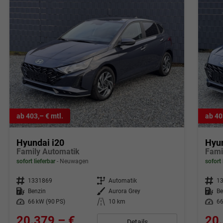
ab 403,– € mtl.
ab 40
Hyundai i20
Hyun
Family Automatik
Fami
sofort lieferbar
Neuwagen
sofort 
Fahrzeugnr.
1331869
Getriebe
Automatik
Fahrzeugnr.
1
Kraftstoff
Benzin
Außenfarbe
Aurora Grey
Kraftstoff
Be
Leistung
66 kW (90 PS)
Kilometerstand
10 km
Leistung
66
20.379,– €
20.
Details