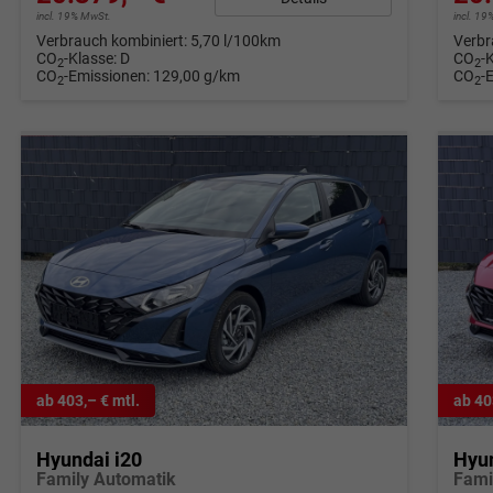
incl. 19% MwSt.
incl. 1
Verbrauch kombiniert:
5,70 l/100km
Verbr
CO
-Klasse:
D
CO
-
2
2
CO
-Emissionen:
129,00 g/km
CO
-
2
2
ab 403,– € mtl.
ab 40
Hyundai i20
Hyun
Family Automatik
Fami