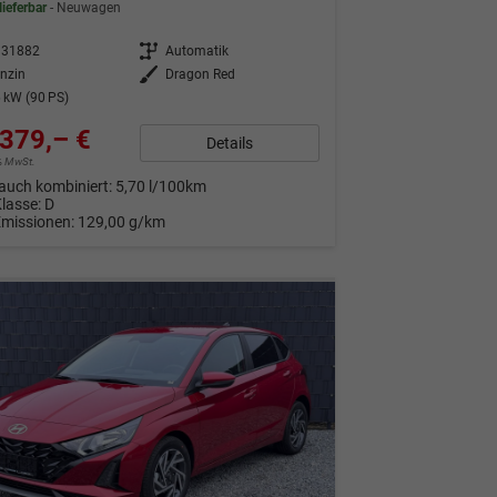
lieferbar
Neuwagen
331882
Getriebe
Automatik
nzin
Außenfarbe
Dragon Red
 kW (90 PS)
379,– €
Details
9% MwSt.
auch kombiniert:
5,70 l/100km
Klasse:
D
Emissionen:
129,00 g/km