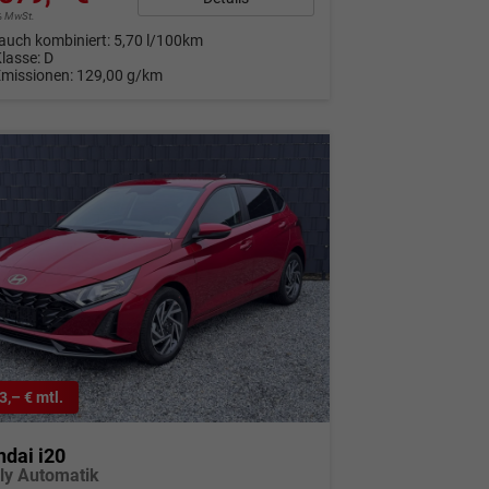
9% MwSt.
auch kombiniert:
5,70 l/100km
Klasse:
D
Emissionen:
129,00 g/km
3,– € mtl.
dai i20
ly Automatik