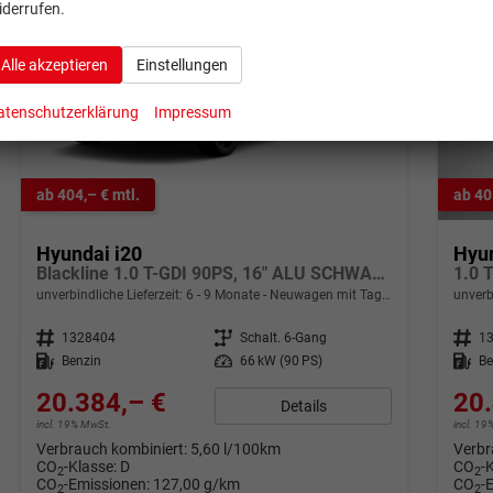
iderrufen.
Alle akzeptieren
Einstellungen
atenschutzerklärung
Impressum
ab 404,– € mtl.
ab 40
Hyundai i20
Hyun
Blackline 1.0 T-GDI 90PS, 16" ALU SCHWARZ, SPIEGEL FULL-LED-SCHEINWERFER, NAVI 10,25", Winter-Pack: Sitzheizung + Lenkradheizung, Klimaautomatik, Privacy-Glas, Parksensoren hinten, Rückfahrkamera, Tempomat, Lederlenkrad, Reserverad, Alarm, Armlehne
1.0 
unverbindliche Lieferzeit: 6 - 9 Monate
Neuwagen mit Tageszulassung
unverb
Fahrzeugnr.
1328404
Getriebe
Schalt. 6-Gang
Fahrzeugnr.
1
Kraftstoff
Benzin
Leistung
66 kW (90 PS)
Kraftstoff
Be
20.384,– €
20.
Details
incl. 19% MwSt.
incl. 1
Verbrauch kombiniert:
5,60 l/100km
Verbr
CO
-Klasse:
D
CO
-
2
2
CO
-Emissionen:
127,00 g/km
CO
-
2
2