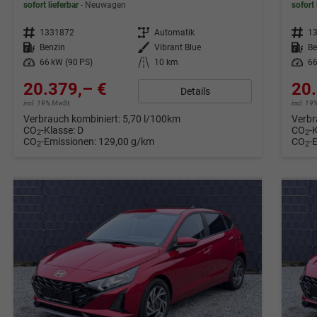
sofort lieferbar
Neuwagen
sofort 
Fahrzeugnr.
1331872
Getriebe
Automatik
Fahrzeugnr.
1
Kraftstoff
Benzin
Außenfarbe
Vibrant Blue
Kraftstoff
Be
Leistung
66 kW (90 PS)
Kilometerstand
10 km
Leistung
66
20.379,– €
20.
Details
incl. 19% MwSt.
incl. 1
Verbrauch kombiniert:
5,70 l/100km
Verbr
CO
-Klasse:
D
CO
-
2
2
CO
-Emissionen:
129,00 g/km
CO
-
2
2