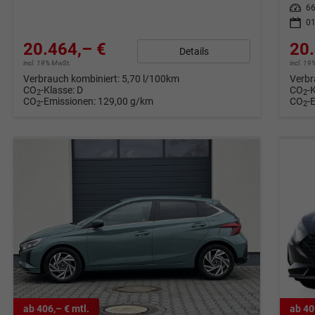
Leistung
66
01
20.464,– €
20.
Details
incl. 19% MwSt.
incl. 1
Verbrauch kombiniert:
5,70 l/100km
Verbr
CO
-Klasse:
D
CO
-
2
2
CO
-Emissionen:
129,00 g/km
CO
-
2
2
ab 406,– € mtl.
ab 40