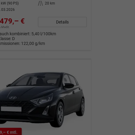
 kW (90 PS)
Kilometerstand
20 km
.03.2026
479,– €
Details
9% MwSt.
auch kombiniert:
5,40 l/100km
Klasse:
D
Emissionen:
122,00 g/km
9,– € mtl.