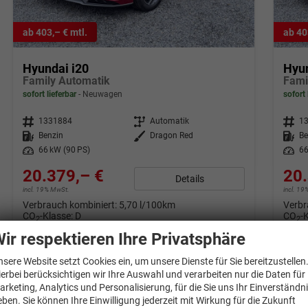
ab 403,– € mtl.
ab 40
Hyundai i20
Hyun
Family Automatik
Fami
sofort lieferbar
Neuwagen
sofort 
Fahrzeugnr.
1331884
Getriebe
Automatik
Fahrzeugnr.
1
Kraftstoff
Benzin
Außenfarbe
Dragon Red
Kraftstoff
Be
Leistung
66 kW (90 PS)
Leistung
66
20.379,– €
20.
Details
incl. 19% MwSt.
incl. 1
Verbrauch kombiniert:
5,70 l/100km
Verbr
CO
-Klasse:
D
CO
-
2
2
CO
-Emissionen:
129,00 g/km
CO
-
2
2
ir respektieren Ihre Privatsphäre
nsere Website setzt Cookies ein, um unsere Dienste für Sie bereitzustellen
ierbei berücksichtigen wir Ihre Auswahl und verarbeiten nur die Daten für
arketing, Analytics und Personalisierung, für die Sie uns Ihr Einverständn
eben. Sie können Ihre Einwilligung jederzeit mit Wirkung für die Zukunft