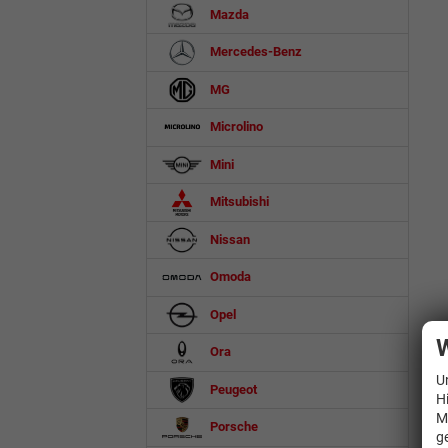
Mazda
Mercedes-Benz
MG
Microlino
Mini
Mitsubishi
Nissan
Omoda
Opel
W
Ora
U
Peugeot
H
M
Porsche
g