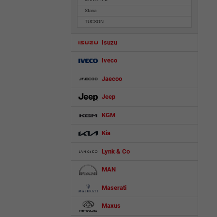
Staria
TUCSON
Isuzu
Iveco
Jaecoo
Jeep
KGM
Kia
Lynk & Co
MAN
Maserati
Maxus