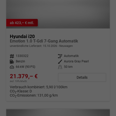
ab 423,– € mtl.
Hyundai i20
Emotion 1.0 T-Gdi 7-Gang Automatik
unverbindliche Lieferzeit:
15.10.2026
Neuwagen
Fahrzeugnr.
1330322
Getriebe
Automatik
Kraftstoff
Benzin
Außenfarbe
Aurora Gray Pearl
Leistung
66 kW (90 PS)
Kilometerstand
50 km
21.379,– €
Details
incl. 19% MwSt.
Verbrauch kombiniert:
5,90 l/100km
CO
-Klasse:
D
2
CO
-Emissionen:
131,00 g/km
2