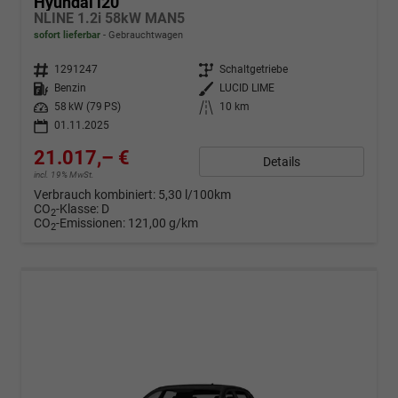
Hyundai i20
NLINE 1.2i 58kW MAN5
sofort lieferbar
Gebrauchtwagen
Fahrzeugnr.
1291247
Getriebe
Schaltgetriebe
Kraftstoff
Benzin
Außenfarbe
LUCID LIME
Leistung
58 kW (79 PS)
Kilometerstand
10 km
01.11.2025
21.017,– €
Details
incl. 19% MwSt.
Verbrauch kombiniert:
5,30 l/100km
CO
-Klasse:
D
2
CO
-Emissionen:
121,00 g/km
2