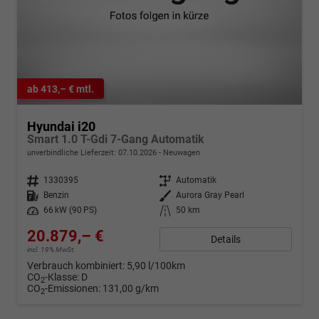
ab 413,– € mtl.
Hyundai i20
Smart 1.0 T-Gdi 7-Gang Automatik
unverbindliche Lieferzeit:
07.10.2026
Neuwagen
Fahrzeugnr.
1330395
Getriebe
Automatik
Kraftstoff
Benzin
Außenfarbe
Aurora Gray Pearl
Leistung
66 kW (90 PS)
Kilometerstand
50 km
20.879,– €
Details
incl. 19% MwSt.
Verbrauch kombiniert:
5,90 l/100km
CO
-Klasse:
D
2
CO
-Emissionen:
131,00 g/km
2