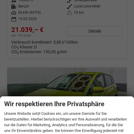
Fahrzeugnr.
1308315
Getriebe
Schaltgetriebe
Kraftstoff
Benzin
Außenfarbe
Lucid Lime N6M
Leistung
66 kW (90 PS)
Kilometerstand
10 km
19.03.2026
21.039,– €
Details
incl. 19% MwSt.
Verbrauch kombiniert:
5,80 l/100km
CO
-Klasse:
D
2
CO
-Emissionen:
130,00 g/km
2
Wir respektieren Ihre Privatsphäre
Unsere Website setzt Cookies ein, um unsere Dienste für Sie
bereitzustellen. Hierbei berücksichtigen wir Ihre Auswahl und verarbeiten
nur die Daten für Marketing, Analytics und Personalisierung, für die Sie
uns Ihr Einverständnis geben. Sie können Ihre Einwilligung jederzeit mit