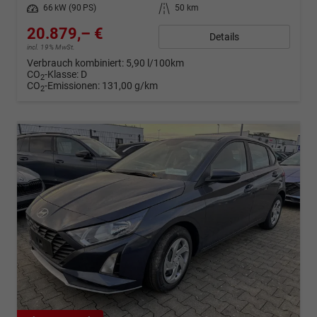
Leistung
66 kW (90 PS)
Kilometerstand
50 km
20.879,– €
Details
incl. 19% MwSt.
Verbrauch kombiniert:
5,90 l/100km
CO
-Klasse:
D
2
CO
-Emissionen:
131,00 g/km
2