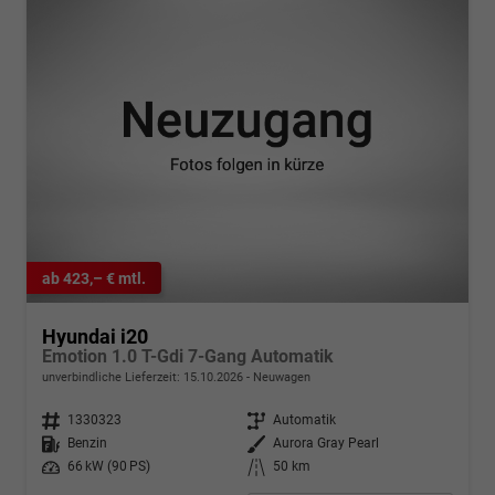
ab 423,– € mtl.
Hyundai i20
Emotion 1.0 T-Gdi 7-Gang Automatik
unverbindliche Lieferzeit:
15.10.2026
Neuwagen
Fahrzeugnr.
1330323
Getriebe
Automatik
Kraftstoff
Benzin
Außenfarbe
Aurora Gray Pearl
Leistung
66 kW (90 PS)
Kilometerstand
50 km