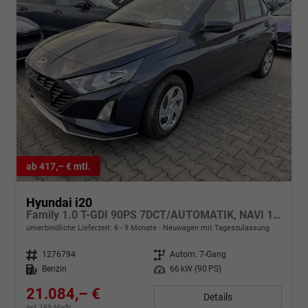
ab 417,– € mtl.
Hyundai i20
Family 1.0 T-GDI 90PS 7DCT/AUTOMATIK, NAVI 10,25", Winter-Pack: Sitzheizung + Lenkradheizung, 16" ALU, Klimaautomatik, Privacy-Glas, Parksensoren hinten, Rückfahrkamera, Tempomat, Lederlenkrad, Reserverad, Alarm, Armlehne
unverbindliche Lieferzeit: 6 - 9 Monate
Neuwagen mit Tageszulassung
Fahrzeugnr.
1276794
Getriebe
Autom. 7-Gang
Kraftstoff
Benzin
Leistung
66 kW (90 PS)
21.084,– €
Details
incl. 19% MwSt.