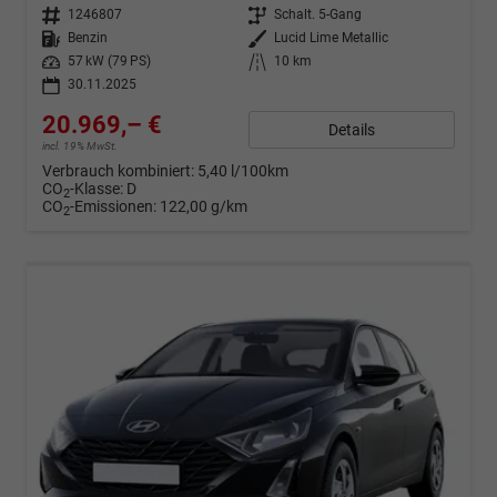
Fahrzeugnr.
1246807
Getriebe
Schalt. 5-Gang
Kraftstoff
Benzin
Außenfarbe
Lucid Lime Metallic
Leistung
57 kW (79 PS)
Kilometerstand
10 km
30.11.2025
20.969,– €
Details
incl. 19% MwSt.
Verbrauch kombiniert:
5,40 l/100km
CO
-Klasse:
D
2
CO
-Emissionen:
122,00 g/km
2