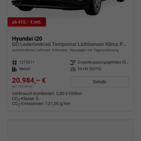
ab 415,– € mtl.
Hyundai i20
GO Lederlenkrad Tempomat Lichtsensor Klima PDC h Kamera
unverbindliche Lieferzeit:
4 Monate
Neuwagen mit Tageszulassung
Fahrzeugnr.
1273511
Getriebe
Doppelkupplungsgetriebe (DSG)
Kraftstoff
Benzin
Leistung
66 kW (90 PS)
20.984,– €
Details
incl. 19% MwSt.
Verbrauch kombiniert:
5,80 l/100km
CO
-Klasse:
D
2
CO
-Emissionen:
121,00 g/km
2