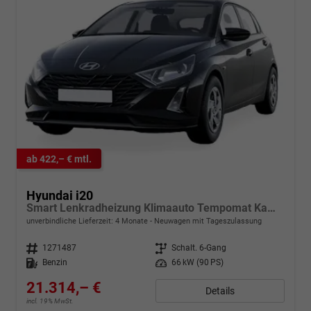
ab 422,– € mtl.
Hyundai i20
Smart Lenkradheizung Klimaauto Tempomat Kamera PDC h SHZ v
unverbindliche Lieferzeit:
4 Monate
Neuwagen mit Tageszulassung
Fahrzeugnr.
1271487
Getriebe
Schalt. 6-Gang
Kraftstoff
Benzin
Leistung
66 kW (90 PS)
21.314,– €
Details
incl. 19% MwSt.