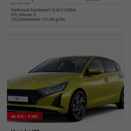
incl. 19% MwSt.
Verbrauch kombiniert:
5,30 l/100km
CO
-Klasse:
D
2
CO
-Emissionen:
121,00 g/km
2
ab 416,– € mtl.