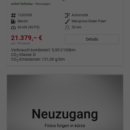
sofort lieferbar
Neuwagen
Fahrzeugnr.
1330308
Getriebe
Automatik
Kraftstoff
Benzin
Außenfarbe
Mangrove Green Pearl
Leistung
66 kW (90 PS)
Kilometerstand
50 km
21.379,– €
Details
incl. 19% MwSt.
Verbrauch kombiniert:
5,90 l/100km
CO
-Klasse:
D
2
CO
-Emissionen:
131,00 g/km
2