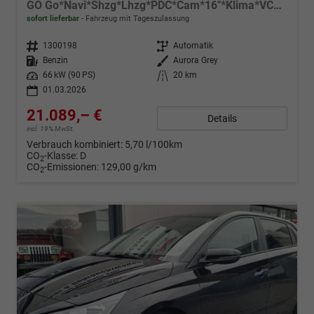
GO Go*Navi*Shzg*Lhzg*PDC*Cam*16"*Klima*VCockpit
sofort lieferbar
Fahrzeug mit Tageszulassung
Fahrzeugnr.
1300198
Getriebe
Automatik
Kraftstoff
Benzin
Außenfarbe
Aurora Grey
Leistung
66 kW (90 PS)
Kilometerstand
20 km
01.03.2026
21.089,– €
Details
incl. 19% MwSt.
Verbrauch kombiniert:
5,70 l/100km
CO
-Klasse:
D
2
CO
-Emissionen:
129,00 g/km
2