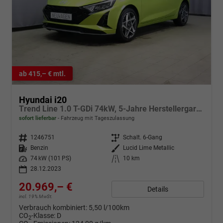
ab 415,– € mtl.
Hyundai i20
Trend Line 1.0 T-GDi 74kW, 5-Jahre Herstellergarantie, Infotainment-Paket, Winter-Paket, 8" Infotainmentsystem, AppleCarPlay&Android Auto, Radio DAB, Rückfahrkamera, Tempomat, Spurhalteassistent, Nebelscheinwerfer, 17" Leichtmetallfelgen, uvm.
sofort lieferbar
Fahrzeug mit Tageszulassung
Fahrzeugnr.
1246751
Getriebe
Schalt. 6-Gang
Kraftstoff
Benzin
Außenfarbe
Lucid Lime Metallic
Leistung
74 kW (101 PS)
Kilometerstand
10 km
28.12.2023
20.969,– €
Details
incl. 19% MwSt.
Verbrauch kombiniert:
5,50 l/100km
CO
-Klasse:
D
2