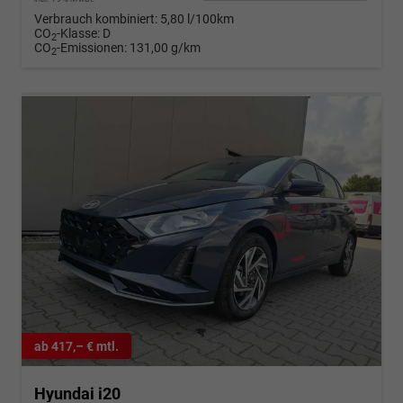
Verbrauch kombiniert:
5,80 l/100km
CO
-Klasse:
D
2
CO
-Emissionen:
131,00 g/km
2
ab 417,– € mtl.
Hyundai i20