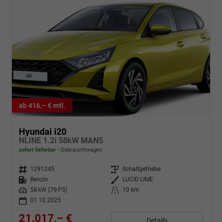
ab 416,– € mtl.
Hyundai i20
NLINE 1.2i 58kW MAN5
sofort lieferbar
Gebrauchtwagen
Fahrzeugnr.
1291245
Getriebe
Schaltgetriebe
Kraftstoff
Benzin
Außenfarbe
LUCID LIME
Leistung
58 kW (79 PS)
Kilometerstand
10 km
01.10.2025
21.017,– €
Details