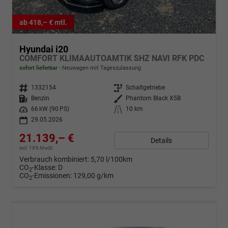
ab 418,– € mtl.
Hyundai i20
COMFORT KLIMAAUTOAMTIK SHZ NAVI RFK PDC
sofort lieferbar
Neuwagen mit Tageszulassung
Fahrzeugnr.
1332154
Getriebe
Schaltgetriebe
Kraftstoff
Benzin
Außenfarbe
Phantom Black X5B
Leistung
66 kW (90 PS)
Kilometerstand
10 km
29.05.2026
21.139,– €
Details
incl. 19% MwSt.
Verbrauch kombiniert:
5,70 l/100km
CO
-Klasse:
D
2
CO
-Emissionen:
129,00 g/km
2