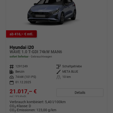
ab 416,– € mtl.
Hyundai i20
WAVE 1.0 T-GDI 74kW MAN6
sofort lieferbar
Gebrauchtwagen
Fahrzeugnr.
1291249
Getriebe
Schaltgetriebe
Kraftstoff
Benzin
Außenfarbe
META BLUE
Leistung
74 kW (101 PS)
Kilometerstand
10 km
01.12.2025
21.017,– €
Details
incl. 19% MwSt.
Verbrauch kombiniert:
5,40 l/100km
CO
-Klasse:
D
2
CO
-Emissionen:
123,00 g/km
2