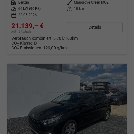
Kraftstoff
Benzin
Außenfarbe
Mangrove Green MG2
Leistung
66 kW (90 PS)
Kilometerstand
10 km
22.05.2026
21.139,– €
Details
incl. 19% MwSt.
Verbrauch kombiniert:
5,70 l/100km
CO
-Klasse:
D
2
CO
-Emissionen:
129,00 g/km
2