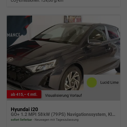
CO
-Emissionen:
124,00 g/km
2
ab 415,– € mtl.
Hyundai i20
GO+ 1.2 MPI 58 kW (79 PS) Navigationssystem, Klimaautomatik, Rückfahrkamera, DAB, Apple CarPlay, Android Auto, Sitzheizung, Lenkradheizung, Spurassistent, Tempolimit-Assistent, 16"-Leichtmetallfelgen, Virtual Cockpit, uvm.
sofort lieferbar
Neuwagen mit Tageszulassung