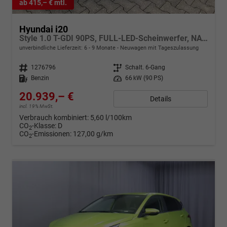
ab 415,– € mtl.
Hyundai i20
Style 1.0 T-GDI 90PS, FULL-LED-Scheinwerfer, NAVI 10,25", Sitzheizung, 17" ALU, SmartKey, Induktives Laden, Klimaautomatik, Privacy-Glas, Parksensoren hinten, Rückfahrkamera, Tempomat, Beheiztes Lederlenkrad, Reserverad, Alarm, Armlehne, 4x elektr. Fensterhebe
unverbindliche Lieferzeit: 6 - 9 Monate
Neuwagen mit Tageszulassung
Fahrzeugnr.
1276796
Getriebe
Schalt. 6-Gang
Kraftstoff
Benzin
Leistung
66 kW (90 PS)
20.939,– €
Details
incl. 19% MwSt.
Verbrauch kombiniert:
5,60 l/100km
CO
-Klasse:
D
2
CO
-Emissionen:
127,00 g/km
2