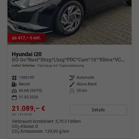
ab 417,– € mtl.
Hyundai i20
GO Go*Navi*Shzg*Lhzg*PDC*Cam*16"*Klima*VCockpit
sofort lieferbar
Fahrzeug mit Tageszulassung
Fahrzeugnr.
1300199
Getriebe
Automatik
Kraftstoff
Benzin
Außenfarbe
Abyss Black
Leistung
66 kW (90 PS)
Kilometerstand
20 km
01.03.2026
21.089,– €
Details
incl. 19% MwSt.
Verbrauch kombiniert:
5,70 l/100km
CO
-Klasse:
D
2
CO
-Emissionen:
129,00 g/km
2