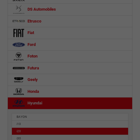
DS Automobiles
Etrusco
Fiat
Ford
Foton
Futura
Geely
Honda
Hyundai
BAYON
i10
i20
i30