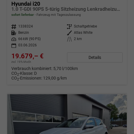
Hyundai i20
1.0 T-GDI 90PS 5-türig Sitzheizung Lenkradheizung Rückf.Kamera PDC Klima Apple CarPlay Android Auto Tempomat Touchscreen
sofort lieferbar
Fahrzeug mit Tageszulassung
Fahrzeugnr.
1338324
Getriebe
Schaltgetriebe
Kraftstoff
Benzin
Außenfarbe
Atlas White
Leistung
66 kW (90 PS)
Kilometerstand
2 km
03.06.2026
19.679,– €
Details
incl. 19% MwSt.
Verbrauch kombiniert:
5,70 l/100km
CO
-Klasse:
D
2
CO
-Emissionen:
129,00 g/km
2