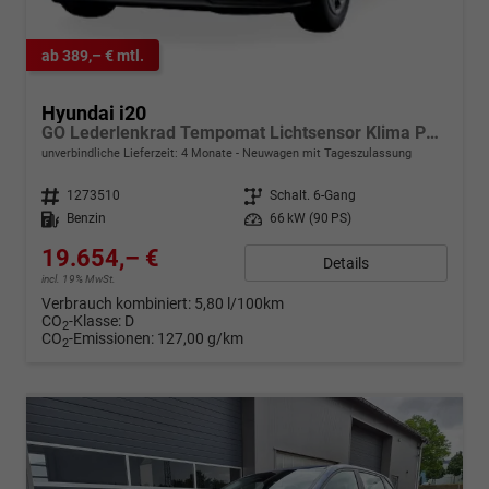
ab 389,– € mtl.
Hyundai i20
GO Lederlenkrad Tempomat Lichtsensor Klima PDC h Kamera
unverbindliche Lieferzeit:
4 Monate
Neuwagen mit Tageszulassung
Fahrzeugnr.
1273510
Getriebe
Schalt. 6-Gang
Kraftstoff
Benzin
Leistung
66 kW (90 PS)
19.654,– €
Details
incl. 19% MwSt.
Verbrauch kombiniert:
5,80 l/100km
CO
-Klasse:
D
2
CO
-Emissionen:
127,00 g/km
2