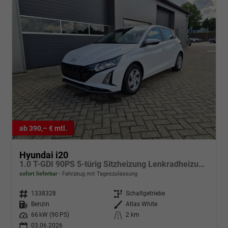
ab 390,– € mtl.
Hyundai i20
1.0 T-GDI 90PS 5-türig Sitzheizung Lenkradheizung Rückf.Kamera PDC Klima Apple CarPlay Android Auto Tempomat Touchscreen
sofort lieferbar
Fahrzeug mit Tageszulassung
Fahrzeugnr.
1338328
Getriebe
Schaltgetriebe
Kraftstoff
Benzin
Außenfarbe
Atlas White
Leistung
66 kW (90 PS)
Kilometerstand
2 km
03.06.2026