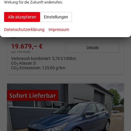
1.0 T-GDI 90PS 5-türig Sitzheizung Lenkradheizung Rückf.Kamera PDC Klima Apple CarPlay Android Auto Tempomat Touchscreen
Wirkung für die Zukunft widerrufen.
sofort lieferbar
Fahrzeug mit Tageszulassung
Alle akzeptieren
Einstellungen
Fahrzeugnr.
1336797
Getriebe
Schaltgetriebe
Kraftstoff
Benzin
Außenfarbe
Vibrant Blue
Datenschutzerklärung
Impressum
Leistung
66 kW (90 PS)
Kilometerstand
2 km
03.06.2026
19.679,– €
Details
incl. 19% MwSt.
Verbrauch kombiniert:
5,70 l/100km
CO
-Klasse:
D
2
CO
-Emissionen:
129,00 g/km
2