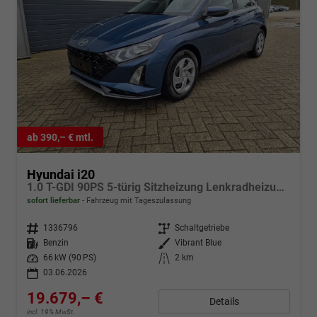
ab 390,– € mtl.
Hyundai i20
1.0 T-GDI 90PS 5-türig Sitzheizung Lenkradheizung Rückf.Kamera PDC Klima Apple CarPlay Android Auto Tempomat Touchscreen
sofort lieferbar
Fahrzeug mit Tageszulassung
Fahrzeugnr.
1336796
Getriebe
Schaltgetriebe
Kraftstoff
Benzin
Außenfarbe
Vibrant Blue
Leistung
66 kW (90 PS)
Kilometerstand
2 km
03.06.2026
19.679,– €
Details
incl. 19% MwSt.