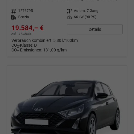
Fahrzeugnr.
1276795
Getriebe
Autom. 7-Gang
Kraftstoff
Benzin
Leistung
66 kW (90 PS)
19.584,– €
Details
incl. 19% MwSt.
Verbrauch kombiniert:
5,80 l/100km
CO
-Klasse:
D
2
CO
-Emissionen:
131,00 g/km
2