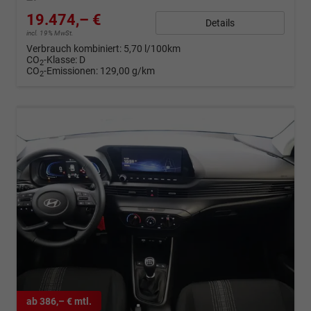
19.474,– €
Details
incl. 19% MwSt.
Verbrauch kombiniert:
5,70 l/100km
CO
-Klasse:
D
2
CO
-Emissionen:
129,00 g/km
2
ab 386,– € mtl.