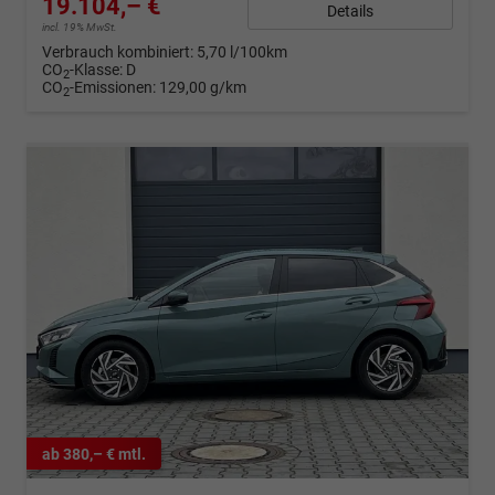
19.104,– €
Details
incl. 19% MwSt.
Verbrauch kombiniert:
5,70 l/100km
CO
-Klasse:
D
2
CO
-Emissionen:
129,00 g/km
2
ab 380,– € mtl.