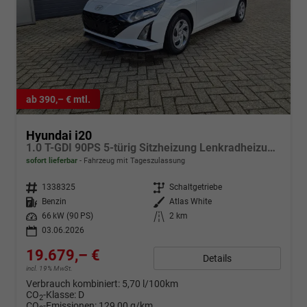
ab 390,– € mtl.
Hyundai i20
1.0 T-GDI 90PS 5-türig Sitzheizung Lenkradheizung Rückf.Kamera PDC Klima Apple CarPlay Android Auto Tempomat Touchscreen
sofort lieferbar
Fahrzeug mit Tageszulassung
Fahrzeugnr.
1338325
Getriebe
Schaltgetriebe
Kraftstoff
Benzin
Außenfarbe
Atlas White
Leistung
66 kW (90 PS)
Kilometerstand
2 km
03.06.2026
19.679,– €
Details
incl. 19% MwSt.
Verbrauch kombiniert:
5,70 l/100km
CO
-Klasse:
D
2
CO
-Emissionen:
129,00 g/km