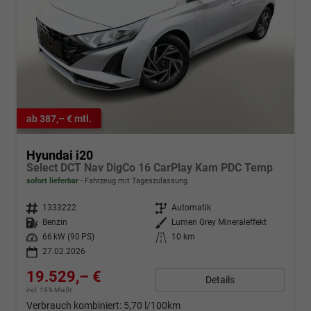
ab 387,– € mtl.
Hyundai i20
Select DCT Nav DigCo 16 CarPlay Kam PDC Temp
sofort lieferbar
Fahrzeug mit Tageszulassung
Fahrzeugnr.
1333222
Getriebe
Automatik
Kraftstoff
Benzin
Außenfarbe
Lumen Grey Mineraleffekt
Leistung
66 kW (90 PS)
Kilometerstand
10 km
27.02.2026
19.529,– €
Details
incl. 19% MwSt.
Verbrauch kombiniert:
5,70 l/100km