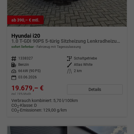
ab 390,– € mtl.
Hyundai i20
1.0 T-GDI 90PS 5-türig Sitzheizung Lenkradheizung Rückf.Kamera PDC Klima Apple CarPlay Android Auto Tempomat Touchscreen
sofort lieferbar
Fahrzeug mit Tageszulassung
Fahrzeugnr.
1338327
Getriebe
Schaltgetriebe
Kraftstoff
Benzin
Außenfarbe
Atlas White
Leistung
66 kW (90 PS)
Kilometerstand
2 km
03.06.2026
19.679,– €
Details
incl. 19% MwSt.
Verbrauch kombiniert:
5,70 l/100km
CO
-Klasse:
D
2
CO
-Emissionen:
129,00 g/km
2