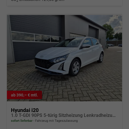
2
ab 390,– € mtl.
Hyundai i20
1.0 T-GDI 90PS 5-türig Sitzheizung Lenkradheizung Rückf.Kamera PDC Klima Apple CarPlay Android Auto Tempomat Touchscreen
sofort lieferbar
Fahrzeug mit Tageszulassung