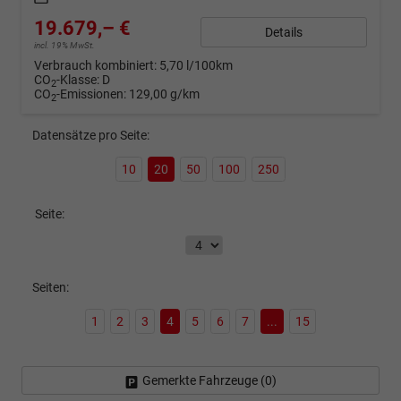
19.679,– €
Details
incl. 19% MwSt.
Verbrauch kombiniert:
5,70 l/100km
CO
-Klasse:
D
2
CO
-Emissionen:
129,00 g/km
2
Datensätze pro Seite:
10
20
50
100
250
Seite:
Seiten:
1
2
3
4
5
6
7
...
15
Gemerkte Fahrzeuge (
0
)