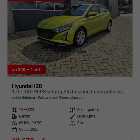
ab 390,– € mtl.
Hyundai i20
1.0 T-GDI 90PS 5-türig Sitzheizung Lenkradheizung Rückf.Kamera PDC Klima Apple CarPlay Android Auto Tempomat Touchscreen
sofort lieferbar
Fahrzeug mit Tageszulassung
Fahrzeugnr.
1338323
Getriebe
Schaltgetriebe
Kraftstoff
Benzin
Außenfarbe
Lucid Lime
Leistung
66 kW (90 PS)
Kilometerstand
2 km
03.06.2026