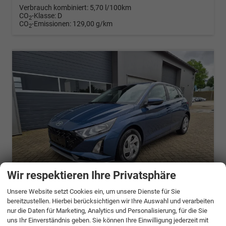
Verbrauch kombiniert:
5,70 l/100km
CO
-Klasse:
D
2
CO
-Emissionen:
129,00 g/km
2
Wir respektieren Ihre Privatsphäre
ab 390,– € mtl.
Unsere Website setzt Cookies ein, um unsere Dienste für Sie
bereitzustellen. Hierbei berücksichtigen wir Ihre Auswahl und verarbeiten
nur die Daten für Marketing, Analytics und Personalisierung, für die Sie
Hyundai i20
uns Ihr Einverständnis geben. Sie können Ihre Einwilligung jederzeit mit