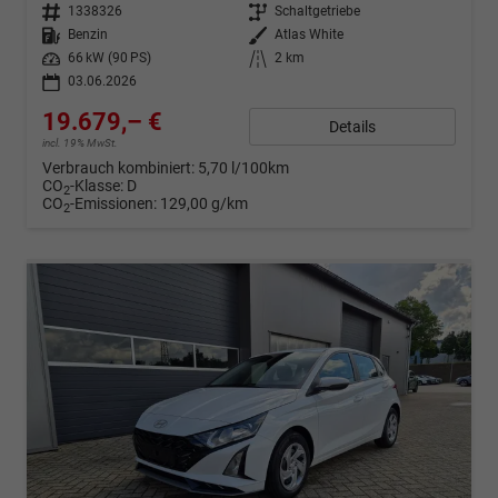
Fahrzeugnr.
1338326
Getriebe
Schaltgetriebe
Kraftstoff
Benzin
Außenfarbe
Atlas White
Leistung
66 kW (90 PS)
Kilometerstand
2 km
03.06.2026
19.679,– €
Details
incl. 19% MwSt.
Verbrauch kombiniert:
5,70 l/100km
CO
-Klasse:
D
2
CO
-Emissionen:
129,00 g/km
2