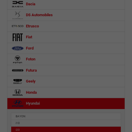
Dacia
DS Automobiles
Etrusco
Fiat
Ford
Foton
Futura
Geely
Honda
Hyundai
BAYON
i10
i20