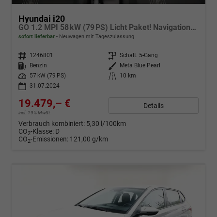
Hyundai i20
GO 1.2 MPI 58 kW (79 PS) Licht Paket! Navigationssystem, Bluetooth, DAB, Klimaanlage, Rückfahrkamera, Apple CarPlay, Android Auto, PDC hinten, Sitzheizung, Lenkradheizung, Spurassistent, Tempomat uvm.
sofort lieferbar
Neuwagen mit Tageszulassung
Fahrzeugnr.
1246801
Getriebe
Schalt. 5-Gang
Kraftstoff
Benzin
Außenfarbe
Meta Blue Pearl
Leistung
57 kW (79 PS)
Kilometerstand
10 km
31.07.2024
19.479,– €
Details
incl. 19% MwSt.
Verbrauch kombiniert:
5,30 l/100km
CO
-Klasse:
D
2
CO
-Emissionen:
121,00 g/km
2