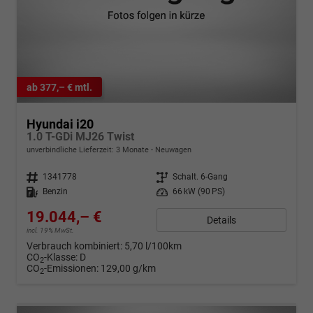
ab 377,– € mtl.
Hyundai i20
1.0 T-GDi MJ26 Twist
unverbindliche Lieferzeit:
3 Monate
Neuwagen
Fahrzeugnr.
1341778
Getriebe
Schalt. 6-Gang
Kraftstoff
Benzin
Leistung
66 kW (90 PS)
19.044,– €
Details
incl. 19% MwSt.
Verbrauch kombiniert:
5,70 l/100km
CO
-Klasse:
D
2
CO
-Emissionen:
129,00 g/km
2