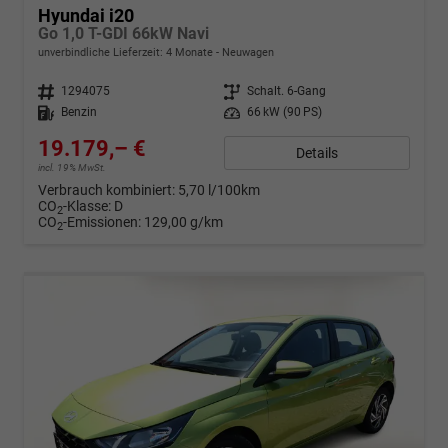
Hyundai i20
Go 1,0 T-GDI 66kW Navi
unverbindliche Lieferzeit:
4 Monate
Neuwagen
Fahrzeugnr.
1294075
Getriebe
Schalt. 6-Gang
Kraftstoff
Benzin
Leistung
66 kW (90 PS)
19.179,– €
Details
incl. 19% MwSt.
Verbrauch kombiniert:
5,70 l/100km
CO
-Klasse:
D
2
CO
-Emissionen:
129,00 g/km
2