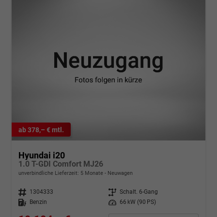
ab 378,– € mtl.
Hyundai i20
1.0 T-GDI Comfort MJ26
unverbindliche Lieferzeit:
5 Monate
Neuwagen
Fahrzeugnr.
1304333
Getriebe
Schalt. 6-Gang
Kraftstoff
Benzin
Leistung
66 kW (90 PS)