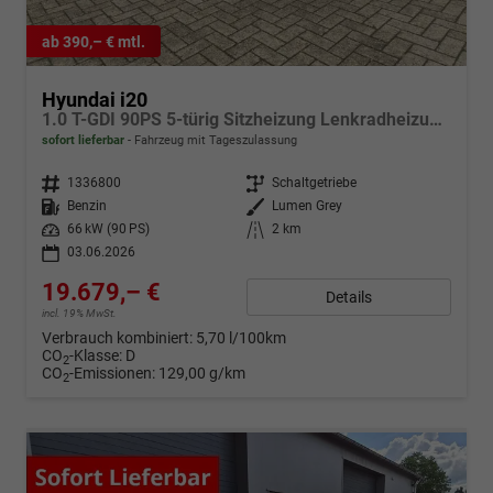
ab 390,– € mtl.
Hyundai i20
1.0 T-GDI 90PS 5-türig Sitzheizung Lenkradheizung Rückf.Kamera PDC Klima Apple CarPlay Android Auto Tempomat Touchscreen
sofort lieferbar
Fahrzeug mit Tageszulassung
Fahrzeugnr.
1336800
Getriebe
Schaltgetriebe
Kraftstoff
Benzin
Außenfarbe
Lumen Grey
Leistung
66 kW (90 PS)
Kilometerstand
2 km
03.06.2026
19.679,– €
Details
incl. 19% MwSt.
Verbrauch kombiniert:
5,70 l/100km
CO
-Klasse:
D
2
CO
-Emissionen:
129,00 g/km
2