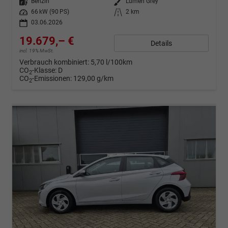
Kraftstoff
Benzin
Außenfarbe
Lumen Grey
Leistung
66 kW (90 PS)
Kilometerstand
2 km
03.06.2026
19.679,– €
Details
incl. 19% MwSt.
Verbrauch kombiniert:
5,70 l/100km
CO
-Klasse:
D
2
CO
-Emissionen:
129,00 g/km
2