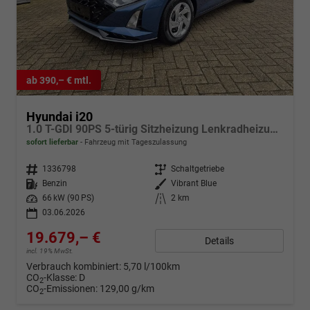
ab 390,– € mtl.
Hyundai i20
1.0 T-GDI 90PS 5-türig Sitzheizung Lenkradheizung Rückf.Kamera PDC Klima Apple CarPlay Android Auto Tempomat Touchscreen
sofort lieferbar
Fahrzeug mit Tageszulassung
Fahrzeugnr.
1336798
Getriebe
Schaltgetriebe
Kraftstoff
Benzin
Außenfarbe
Vibrant Blue
Leistung
66 kW (90 PS)
Kilometerstand
2 km
03.06.2026
19.679,– €
Details
incl. 19% MwSt.
Verbrauch kombiniert:
5,70 l/100km
CO
-Klasse:
D
2
CO
-Emissionen:
129,00 g/km
2