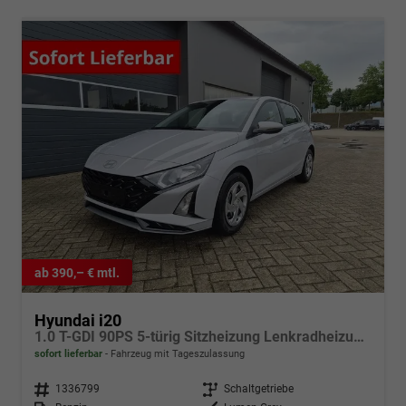
ab 390,– € mtl.
Hyundai i20
1.0 T-GDI 90PS 5-türig Sitzheizung Lenkradheizung Rückf.Kamera PDC Klima Apple CarPlay Android Auto Tempomat Touchscreen
sofort lieferbar
Fahrzeug mit Tageszulassung
Fahrzeugnr.
1336799
Getriebe
Schaltgetriebe