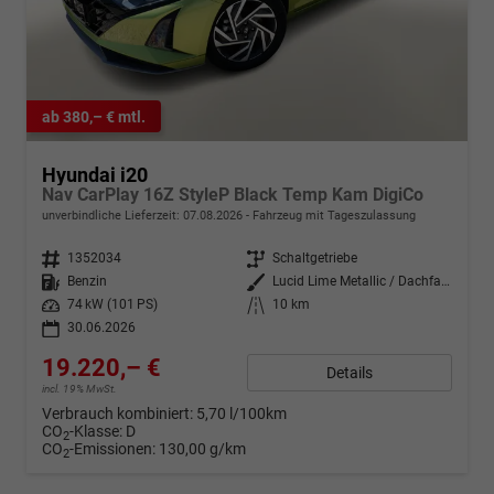
ab 380,– € mtl.
Hyundai i20
Nav CarPlay 16Z StyleP Black Temp Kam DigiCo
unverbindliche Lieferzeit:
07.08.2026
Fahrzeug mit Tageszulassung
Fahrzeugnr.
1352034
Getriebe
Schaltgetriebe
Kraftstoff
Benzin
Außenfarbe
Lucid Lime Metallic / Dachfarbe
Leistung
74 kW (101 PS)
Kilometerstand
10 km
30.06.2026
19.220,– €
Details
incl. 19% MwSt.
Verbrauch kombiniert:
5,70 l/100km
CO
-Klasse:
D
2
CO
-Emissionen:
130,00 g/km
2