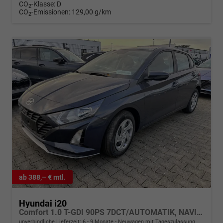
CO
-Klasse:
D
2
CO
-Emissionen:
129,00 g/km
2
ab 388,– € mtl.
Hyundai i20
Comfort 1.0 T-GDI 90PS 7DCT/AUTOMATIK, NAVI 10,25", Klimaanlage, Parksensoren hinten, Rückfahrkamera, Tempomat, Lederlenkrad, Reserverad, Alarm, Armlehne, ZV mit Fernbedienung, Fernlichtassistent, 4x elektr. Fensterheber
unverbindliche Lieferzeit: 6 - 9 Monate
Neuwagen mit Tageszulassung