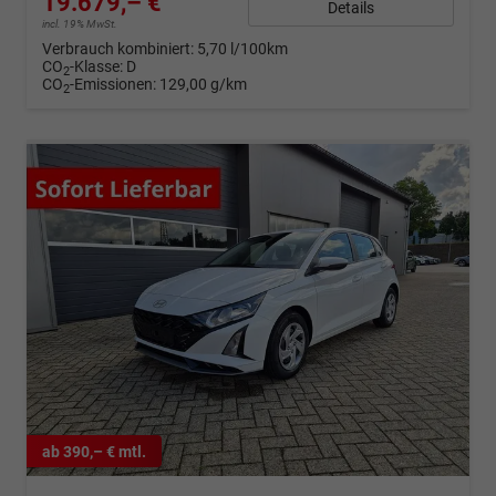
19.679,– €
Details
incl. 19% MwSt.
Verbrauch kombiniert:
5,70 l/100km
CO
-Klasse:
D
2
CO
-Emissionen:
129,00 g/km
2
ab 390,– € mtl.