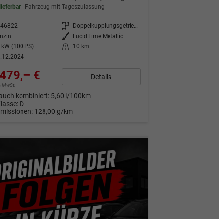
lieferbar
Fahrzeug mit Tageszulassung
246822
Getriebe
Doppelkupplungsgetriebe (DSG)
nzin
Außenfarbe
Lucid Lime Metallic
 kW (100 PS)
Kilometerstand
10 km
.12.2024
479,– €
Details
9% MwSt.
auch kombiniert:
5,60 l/100km
Klasse:
D
Emissionen:
128,00 g/km