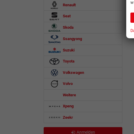
w
Renault
Seat
Skoda
D
Ssangyong
Suzuki
Toyota
Volkswagen
Volvo
Weitere
Xpeng
Zeekr
Anmelden