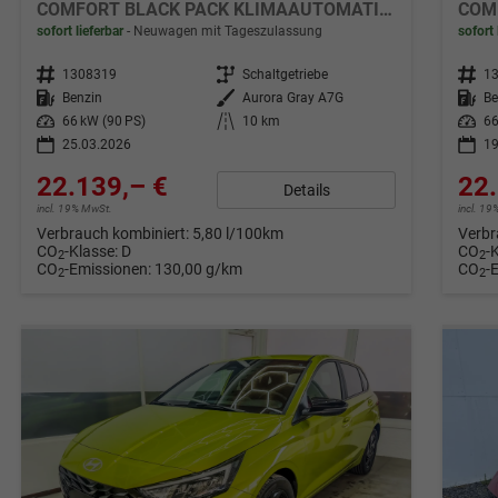
COMFORT BLACK PACK KLIMAAUTOMATIK NAVI WP
sofort lieferbar
Neuwagen mit Tageszulassung
sofort 
Fahrzeugnr.
1308319
Getriebe
Schaltgetriebe
Fahrzeugnr.
1
Kraftstoff
Benzin
Außenfarbe
Aurora Gray A7G
Kraftstoff
Be
Leistung
66 kW (90 PS)
Kilometerstand
10 km
Leistung
66
25.03.2026
19
22.139,– €
22.
Details
incl. 19% MwSt.
incl. 1
Verbrauch kombiniert:
5,80 l/100km
Verbr
CO
-Klasse:
D
CO
-
2
2
CO
-Emissionen:
130,00 g/km
CO
-
2
2