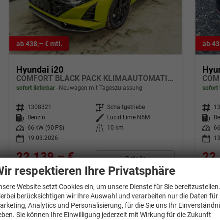
ab 438,– € mtl.
ab 43
Hyundai i20
Hyun
COMFORT BLACK PACK KLIMAAUTOMATIK NAVI WP
sofort lieferbar
Neuwagen mit Tageszulassung
sofort 
Fahrzeugnr.
1308321
Getriebe
Schaltgetriebe
Fahrzeugnr.
1
Kraftstoff
Benzin
Außenfarbe
Lucid Lime N6M
Kraftstoff
Be
Leistung
66 kW (90 PS)
Kilometerstand
10 km
Leistung
66
19.03.2026
13
22.139,– €
22.
Details
incl. 19% MwSt.
incl. 1
ir respektieren Ihre Privatsphäre
Verbrauch kombiniert:
5,80 l/100km
Verbr
CO
-Klasse:
D
CO
-
nsere Website setzt Cookies ein, um unsere Dienste für Sie bereitzustellen
2
2
CO
-Emissionen:
130,00 g/km
CO
-
ierbei berücksichtigen wir Ihre Auswahl und verarbeiten nur die Daten für
2
2
arketing, Analytics und Personalisierung, für die Sie uns Ihr Einverständn
eben. Sie können Ihre Einwilligung jederzeit mit Wirkung für die Zukunft