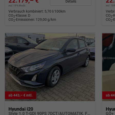
22.179,– €
22.
Details
incl. 19% MwSt.
incl. 1
Verbrauch kombiniert:
5,70 l/100km
Verbr
CO
-Klasse:
D
CO
-
2
2
CO
-Emissionen:
129,00 g/km
CO
-
2
2
ab 443,– € mtl.
ab 44
Hyundai i20
Hyun
Style 1.0 T-GDI 90PS 7DCT/AUTOMATIK, FULL-LED-Scheinwerfer, NAVI 10,25", Sitzheizung, 17" ALU, SmartKey, Induktives Laden, Klimaautomatik, Privacy-Glas, Parksensoren hinten, Rückfahrkamera, Tempomat, Beheiztes Lederlenkrad, Reserverad, Alarm, Armlehne