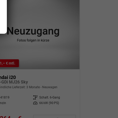
1,– € mtl.
dai i20
T-GDi MJ26 Sky
indliche Lieferzeit:
3 Monate
Neuwagen
341819
Getriebe
Schalt. 6-Gang
nzin
Leistung
66 kW (90 PS)