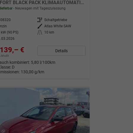
COMFORT BLACK PACK KLIMAAUTOMATIK NAVI WP
lieferbar
Neuwagen mit Tageszulassung
308320
Getriebe
Schaltgetriebe
nzin
Außenfarbe
Atlas White SAW
 kW (90 PS)
Kilometerstand
10 km
.03.2026
139,– €
Details
9% MwSt.
auch kombiniert:
5,80 l/100km
Klasse:
D
Emissionen:
130,00 g/km