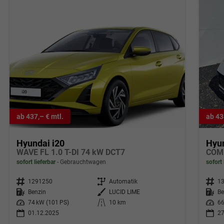
ab 437,– € mtl.
ab 43
Hyundai i20
Hyun
WAVE FL 1.0 T-DI 74 kW DCT7
sofort lieferbar
Gebrauchtwagen
sofort 
Fahrzeugnr.
1291250
Getriebe
Automatik
Fahrzeugnr.
1
Kraftstoff
Benzin
Außenfarbe
LUCID LIME
Kraftstoff
Be
Leistung
74 kW (101 PS)
Kilometerstand
10 km
Leistung
66
01.12.2025
27