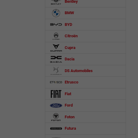
Bentley
BMW
BYD
Citroën
Cupra
Dacia
DS Automobiles
Etrusco
Fiat
Ford
Foton
Futura