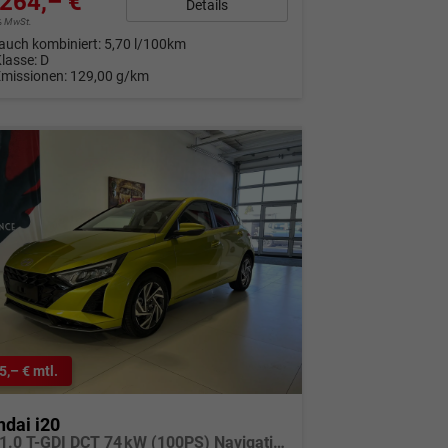
264,– €
Details
9% MwSt.
auch kombiniert:
5,70 l/100km
Klasse:
D
Emissionen:
129,00 g/km
5,– € mtl.
dai i20
GO+ 1.0 T-GDI DCT 74 kW (100PS) Navigationssystem, Klimaautomatik, Rückfahrkamera, DAB, Apple CarPlay, Android Auto, Sitzheizung, Lenkradheizung, Spurassistent, Tempolimit-Assistent, 16"-Leichtmetallfelgen, Virtual Cockpit,