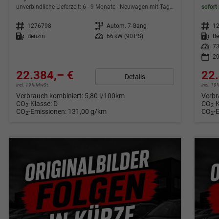
unverbindliche Lieferzeit: 6 - 9 Monate
Neuwagen mit Tageszulassung
sofort 
Fahrzeugnr.
1276798
Getriebe
Autom. 7-Gang
Fahrzeugnr.
1
Kraftstoff
Benzin
Leistung
66 kW (90 PS)
Kraftstoff
Be
Leistung
73
20
22.384,– €
22.
Details
incl. 19% MwSt.
incl. 1
Verbrauch kombiniert:
5,80 l/100km
Verbr
CO
-Klasse:
D
CO
-
2
2
CO
-Emissionen:
131,00 g/km
CO
-
2
2