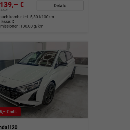
139,– €
Details
9% MwSt.
auch kombiniert:
5,80 l/100km
Klasse:
D
Emissionen:
130,00 g/km
8,– € mtl.
dai i20