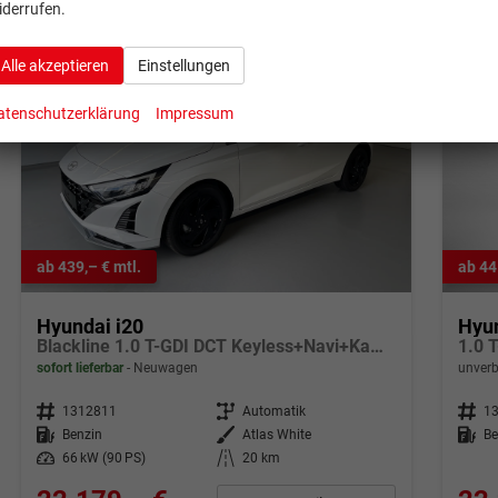
iderrufen.
Alle akzeptieren
Einstellungen
atenschutzerklärung
Impressum
ab 439,– € mtl.
ab 44
Hyundai i20
Hyun
Blackline 1.0 T-GDI DCT Keyless+Navi+Kamera+Sitzheiz+Alu16+Klimaautomatik
1.0 
sofort lieferbar
Neuwagen
unverb
Fahrzeugnr.
1312811
Getriebe
Automatik
Fahrzeugnr.
1
Kraftstoff
Benzin
Außenfarbe
Atlas White
Kraftstoff
Be
Leistung
66 kW (90 PS)
Kilometerstand
20 km