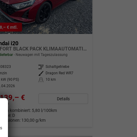
8,– € mtl.
dai i20
COMFORT BLACK PACK KLIMAAUTOMATIK NAVI WP
lieferbar
Neuwagen mit Tageszulassung
308323
Getriebe
Schaltgetriebe
nzin
Außenfarbe
Dragon Red WR7
 kW (90 PS)
Kilometerstand
10 km
.04.2026
139,– €
Details
9% MwSt.
auch kombiniert:
5,80 l/100km
Klasse:
D
.
Emissionen:
130,00 g/km
is