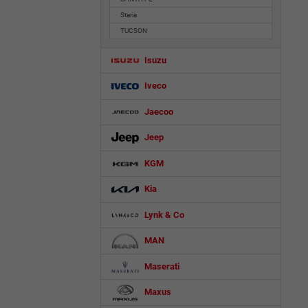
Staria
TUCSON
Isuzu
Iveco
Jaecoo
Jeep
KGM
Kia
Lynk & Co
MAN
Maserati
Maxus