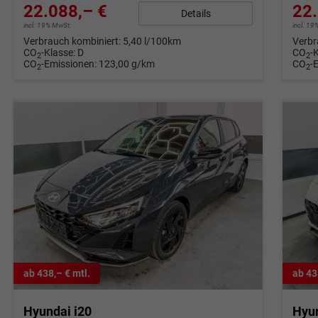
22.088,– €
22.
Details
incl. 19% MwSt.
incl. 1
Verbrauch kombiniert:
5,40 l/100km
Verbr
CO
-Klasse:
D
CO
-
2
2
CO
-Emissionen:
123,00 g/km
CO
-
2
2
ab 438,– € mtl.
ab 43
Hyundai i20
Hyun