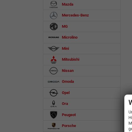
Mazda
Mercedes-Benz
MG
Microlino
Mini
Mitsubishi
Nissan
Omoda
Opel
W
Ora
U
Peugeot
H
M
Porsche
g