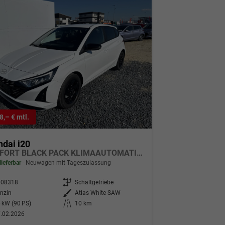
8,– € mtl.
dai i20
COMFORT BLACK PACK KLIMAAUTOMATIK NAVI WP
lieferbar
Neuwagen mit Tageszulassung
308318
Getriebe
Schaltgetriebe
nzin
Außenfarbe
Atlas White SAW
 kW (90 PS)
Kilometerstand
10 km
.02.2026