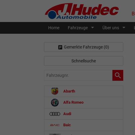
B
Home
Fahrzeuge
Über uns
Gemerkte Fahrzeuge (
0
)
Schnellsuche
Fahrzeugnr.
Abarth
Alfa Romeo
Audi
Baic