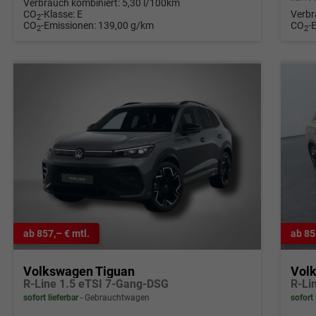
Verbrauch kombiniert:
5,30 l/100km
CO
-Klasse:
E
Verbr
2
CO
-Emissionen:
139,00 g/km
CO
-
2
2
ab 857,– € mtl.
ab 85
Volkswagen Tiguan
Vol
R-Line 1.5 eTSI 7-Gang-DSG
sofort lieferbar
Gebrauchtwagen
sofort 