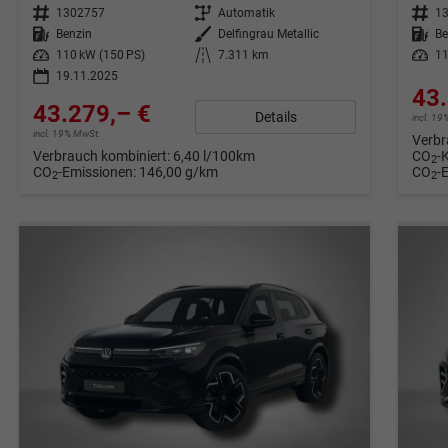
Fahrzeugnr.
1302757
Getriebe
Automatik
Fahrzeugnr.
1
Kraftstoff
Benzin
Außenfarbe
Delfingrau Metallic
Kraftstoff
Be
Leistung
110 kW (150 PS)
Kilometerstand
7.311 km
Leistung
11
19.11.2025
43.
43.279,– €
Details
incl. 1
incl. 19% MwSt.
Verbr
Verbrauch kombiniert:
6,40 l/100km
CO
-
2
CO
-Emissionen:
146,00 g/km
CO
-
2
2