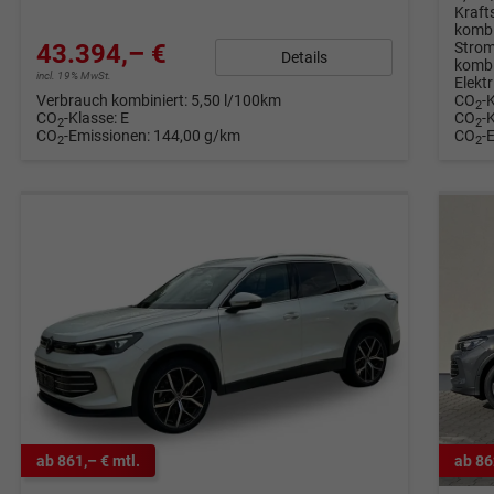
Kraft
kombi
43.394,– €
Strom
Details
kombi
incl. 19% MwSt.
Elekt
Verbrauch kombiniert:
5,50 l/100km
CO
-
2
CO
-Klasse:
E
CO
-
2
2
CO
-Emissionen:
144,00 g/km
CO
-
2
2
ab 861,– € mtl.
ab 86