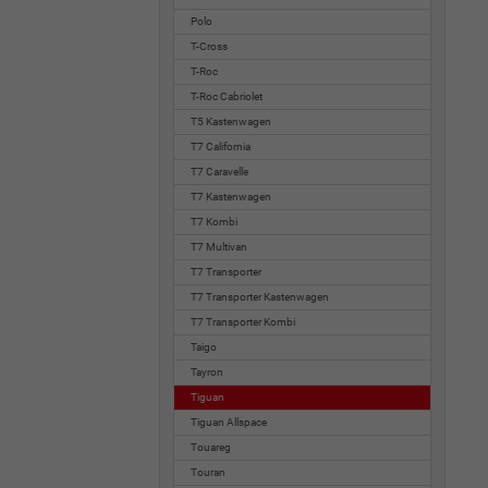
Polo
T-Cross
T-Roc
T-Roc Cabriolet
T5 Kastenwagen
T7 California
T7 Caravelle
T7 Kastenwagen
T7 Kombi
T7 Multivan
T7 Transporter
T7 Transporter Kastenwagen
T7 Transporter Kombi
Taigo
Tayron
Tiguan
Tiguan Allspace
Touareg
Touran