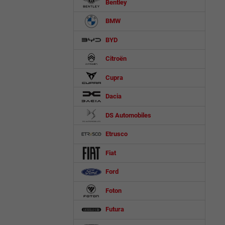
Bentley
BMW
BYD
Citroën
Cupra
Dacia
DS Automobiles
Etrusco
Fiat
Ford
Foton
Futura