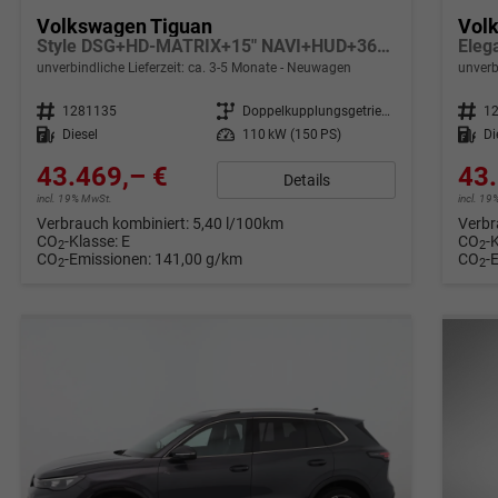
Volkswagen Tiguan
Vol
Style DSG+HD-MATRIX+15" NAVI+HUD+360°+MASSAGE
unverbindliche Lieferzeit: ca. 3-5 Monate
Neuwagen
unverb
Fahrzeugnr.
1281135
Getriebe
Doppelkupplungsgetriebe (DSG)
Fahrzeugnr.
1
Kraftstoff
Diesel
Leistung
110 kW (150 PS)
Kraftstoff
Di
43.469,– €
43.
Details
incl. 19% MwSt.
incl. 1
Verbrauch kombiniert:
5,40 l/100km
Verbr
CO
-Klasse:
E
CO
-
2
2
CO
-Emissionen:
141,00 g/km
CO
-
2
2