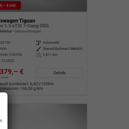
9,– € mtl.
kswagen Tiguan
ne 1.5 eTSI 7-Gang-DSG
lieferbar
Gebrauchtwagen
302756
Getriebe
Automatik
nzin
Außenfarbe
Grenadillschwarz Metallic
0 kW (150 PS)
Kilometerstand
5.811 km
.12.2025
379,– €
Details
9% MwSt.
auch kombiniert:
6,40 l/100km
Emissionen:
146,00 g/km
.
is