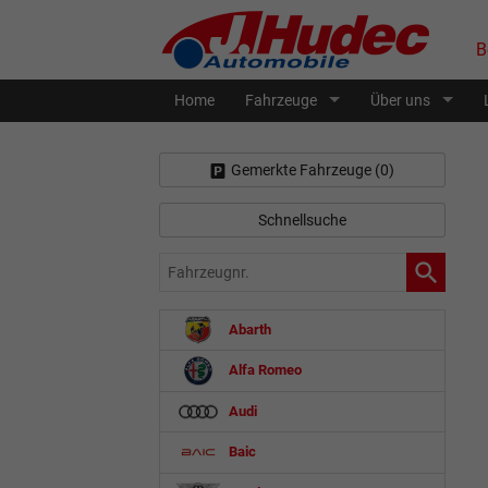
B
Home
Fahrzeuge
Über uns
Gemerkte Fahrzeuge (
0
)
Schnellsuche
Fahrzeugnr.
Abarth
Alfa Romeo
Audi
Baic