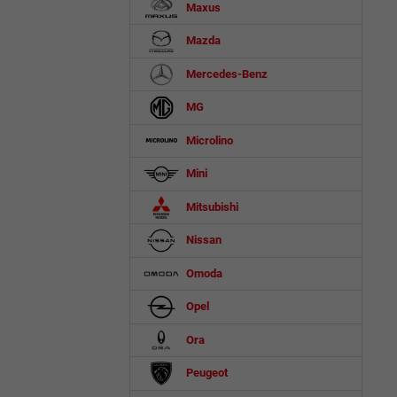
Maxus
Mazda
Mercedes-Benz
MG
Microlino
Mini
Mitsubishi
Nissan
Omoda
Opel
Ora
Peugeot