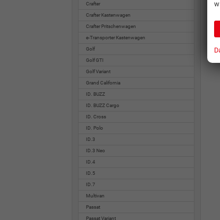
w
Crafter
Crafter Kastenwagen
Crafter Pritschenwagen
e-Transporter Kastenwagen
D
Golf
Golf GTI
Golf Variant
Grand California
ID. BUZZ
ID. BUZZ Cargo
ID. Cross
ID. Polo
ID.3
ID.3 Neo
ID.4
ID.5
ID.7
Multivan
Passat
Passat Variant