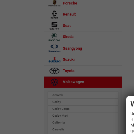
Porsche
Renault
Seat
Skoda
Ssangyong
Suzuki
Toyota
Volkswagen
Amarok
W
Caddy
Caddy Cargo
U
Caddy Maxi
H
California
M
Caravelle
g