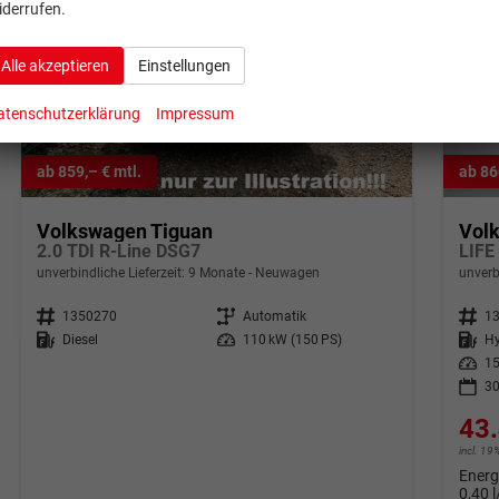
iderrufen.
Alle akzeptieren
Einstellungen
atenschutzerklärung
Impressum
ab 859,– € mtl.
ab 86
Volkswagen Tiguan
Vol
2.0 TDI R-Line DSG7
unverbindliche Lieferzeit:
9 Monate
Neuwagen
unverb
Fahrzeugnr.
1350270
Getriebe
Automatik
Fahrzeugnr.
1
Kraftstoff
Diesel
Leistung
110 kW (150 PS)
Kraftstoff
Hy
Leistung
15
30
43.
incl. 1
Energ
0,40 