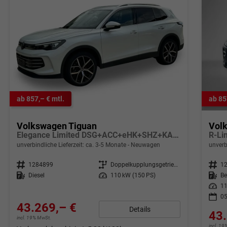
ab 857,– € mtl.
ab 85
Volkswagen Tiguan
Vol
Elegance Limited DSG+ACC+eHK+SHZ+KAMERA+MASSAGE+APP+LED PLUS+18" LM
unverbindliche Lieferzeit: ca. 3-5 Monate
Neuwagen
unverb
Fahrzeugnr.
1284899
Getriebe
Doppelkupplungsgetriebe (DSG)
Fahrzeugnr.
1
Kraftstoff
Diesel
Leistung
110 kW (150 PS)
Kraftstoff
Be
Leistung
11
05
43.269,– €
Details
43.
incl. 19% MwSt.
incl. 1