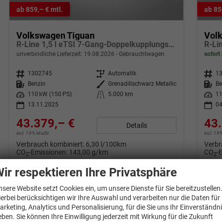
ab 859,– € mtl.
ab 85
Volkswagen Tiguan
Vol
R-Line 1,5 l eTSI 7-Gang-Doppelkupplungsgetriebe DSG
R-Li
unverbindliche Lieferzeit:
19.08.2026
Gebrauchtwagen
sofort 
Fahrzeugnr.
1302745
Getriebe
Automatik
Fahrzeugnr.
1
Kraftstoff
Benzin
Außenfarbe
Grenadillschwarz Metallic
Kraftstoff
Be
Leistung
110 kW (150 PS)
Kilometerstand
5.000 km
Leistung
11
13.11.2025
04
43.379,– €
43.
Details
incl. 19% MwSt.
incl. 1
Verbrauch kombiniert:
6,30 l/100km
Verbr
CO
-Emissionen:
143,00 g/km
CO
-
2
2
ir respektieren Ihre Privatsphäre
nsere Website setzt Cookies ein, um unsere Dienste für Sie bereitzustellen
ierbei berücksichtigen wir Ihre Auswahl und verarbeiten nur die Daten für
arketing, Analytics und Personalisierung, für die Sie uns Ihr Einverständn
eben. Sie können Ihre Einwilligung jederzeit mit Wirkung für die Zukunft