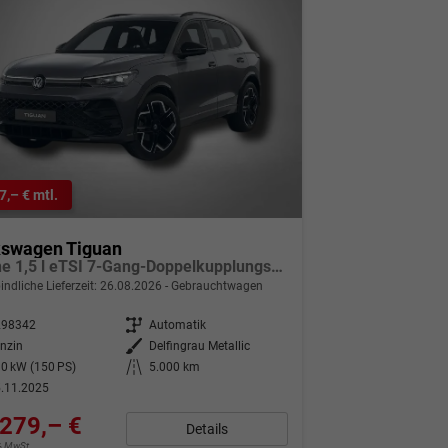
7,– € mtl.
kswagen Tiguan
R-Line 1,5 l eTSI 7-Gang-Doppelkupplungsgetriebe DSG
indliche Lieferzeit:
26.08.2026
Gebrauchtwagen
298342
Getriebe
Automatik
nzin
Außenfarbe
Delfingrau Metallic
0 kW (150 PS)
Kilometerstand
5.000 km
.11.2025
279,– €
Details
9% MwSt.