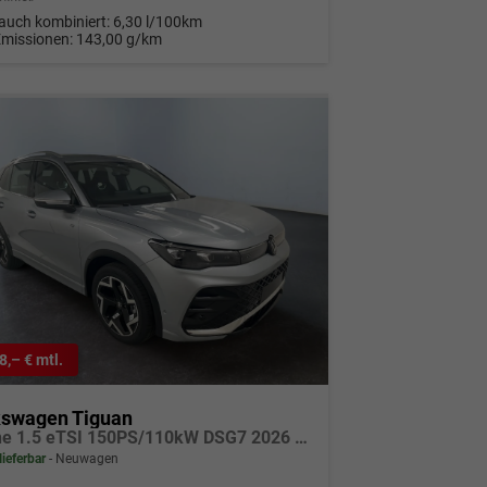
auch kombiniert:
6,30 l/100km
Emissionen:
143,00 g/km
8,– € mtl.
kswagen Tiguan
R-Line 1.5 eTSI 150PS/110kW DSG7 2026 +AHK +HuD +15" Infotainment
lieferbar
Neuwagen