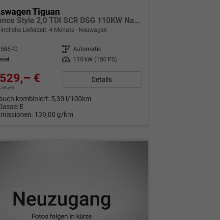
kswagen Tiguan
Elegance Style 2,0 TDI SCR DSG 110KW Navi Matrix
indliche Lieferzeit:
4 Monate
Neuwagen
258570
Getriebe
Automatik
esel
Leistung
110 kW (150 PS)
529,– €
Details
9% MwSt.
auch kombiniert:
5,30 l/100km
Klasse:
E
Emissionen:
139,00 g/km