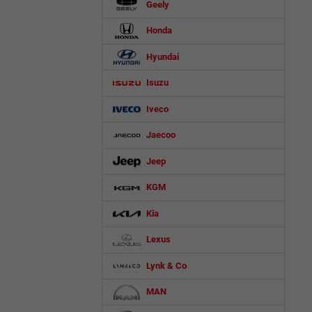
Geely
Honda
Hyundai
Isuzu
Iveco
Jaecoo
Jeep
KGM
Kia
Lexus
Lynk & Co
MAN