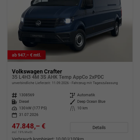
ab 947,– € mtl.
Volkswagen Crafter
35 L4H3 4M 3S AHK Temp AppCo 2xPDC
unverbindliche Lieferzeit:
11.09.2026
Fahrzeug mit Tageszulassung
Fahrzeugnr.
1308569
Getriebe
Automatik
Kraftstoff
Diesel
Außenfarbe
Deep Ocean Blue
Leistung
130 kW (177 PS)
Kilometerstand
10 km
31.07.2026
47.848,– €
Details
incl. 19% MwSt.
Verbrauch kombiniert:
10,00 l/100km