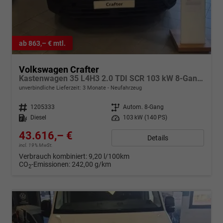
ab 863,– € mtl.
Volkswagen Crafter
Kastenwagen 35 L4H3 2.0 TDI SCR 103 kW 8-Gang Automatik, langer Radstand, Klimaanlage, 5 Jahre Garantie, Hochdach
unverbindliche Lieferzeit:
3 Monate
Neufahrzeug
Fahrzeugnr.
1205333
Getriebe
Autom. 8-Gang
Kraftstoff
Diesel
Leistung
103 kW (140 PS)
43.616,– €
Details
incl. 19% MwSt.
Verbrauch kombiniert:
9,20 l/100km
CO
-Emissionen:
242,00 g/km
2