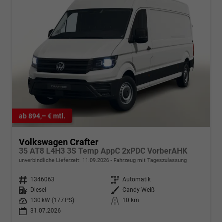
ab 894,– € mtl.
Volkswagen Crafter
35 AT8 L4H3 3S Temp AppC 2xPDC VorberAHK
unverbindliche Lieferzeit:
11.09.2026
Fahrzeug mit Tageszulassung
Fahrzeugnr.
1346063
Getriebe
Automatik
Kraftstoff
Diesel
Außenfarbe
Candy-Weiß
Leistung
130 kW (177 PS)
Kilometerstand
10 km
31.07.2026