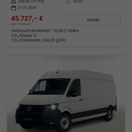
Leistung
130 kW (177 PS)
Kilometerstand
10 km
31.07.2026
45.727,– €
Details
incl. 19% MwSt.
Verbrauch kombiniert:
10,06 l/100km
CO
-Klasse:
G
2
CO
-Emissionen:
266,00 g/km
2