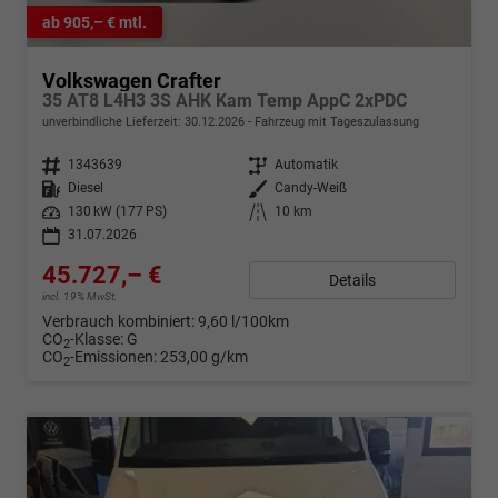
ab 905,– € mtl.
Volkswagen Crafter
35 AT8 L4H3 3S AHK Kam Temp AppC 2xPDC
unverbindliche Lieferzeit:
30.12.2026
Fahrzeug mit Tageszulassung
Fahrzeugnr.
1343639
Getriebe
Automatik
Kraftstoff
Diesel
Außenfarbe
Candy-Weiß
Leistung
130 kW (177 PS)
Kilometerstand
10 km
31.07.2026
45.727,– €
Details
incl. 19% MwSt.
Verbrauch kombiniert:
9,60 l/100km
CO
-Klasse:
G
2
CO
-Emissionen:
253,00 g/km
2