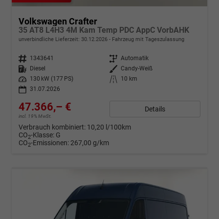
Volkswagen Crafter
35 AT8 L4H3 4M Kam Temp PDC AppC VorbAHK
unverbindliche Lieferzeit:
30.12.2026
Fahrzeug mit Tageszulassung
Fahrzeugnr.
1343641
Getriebe
Automatik
Kraftstoff
Diesel
Außenfarbe
Candy-Weiß
Leistung
130 kW (177 PS)
Kilometerstand
10 km
31.07.2026
47.366,– €
Details
incl. 19% MwSt.
Verbrauch kombiniert:
10,20 l/100km
CO
-Klasse:
G
2
CO
-Emissionen:
267,00 g/km
2