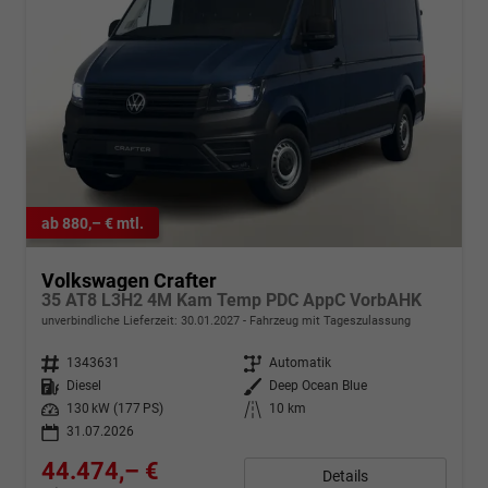
ab 880,– € mtl.
Volkswagen Crafter
35 AT8 L3H2 4M Kam Temp PDC AppC VorbAHK
unverbindliche Lieferzeit:
30.01.2027
Fahrzeug mit Tageszulassung
Fahrzeugnr.
1343631
Getriebe
Automatik
Kraftstoff
Diesel
Außenfarbe
Deep Ocean Blue
Leistung
130 kW (177 PS)
Kilometerstand
10 km
31.07.2026
44.474,– €
Details