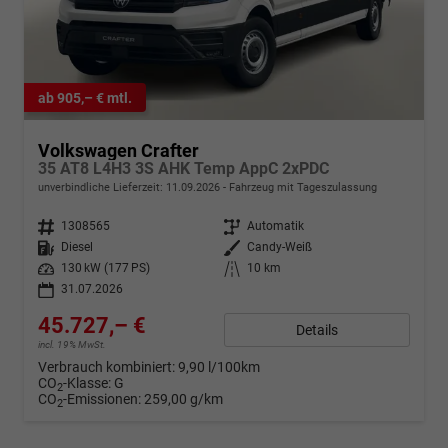
ab 905,– € mtl.
Volkswagen Crafter
35 AT8 L4H3 3S AHK Temp AppC 2xPDC
unverbindliche Lieferzeit:
11.09.2026
Fahrzeug mit Tageszulassung
Fahrzeugnr.
1308565
Getriebe
Automatik
Kraftstoff
Diesel
Außenfarbe
Candy-Weiß
Leistung
130 kW (177 PS)
Kilometerstand
10 km
31.07.2026
45.727,– €
Details
incl. 19% MwSt.
Verbrauch kombiniert:
9,90 l/100km
CO
-Klasse:
G
2
CO
-Emissionen:
259,00 g/km
2