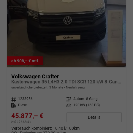
ab 908,– € mtl.
Volkswagen Crafter
Kastenwagen 35 L4H3 2.0 TDI SCR 120 kW 8-Gang Automatik, Heckantrieb, langer Radstand ,Klimaanlage, 5 Jahre Garantie, Hochdach
unverbindliche Lieferzeit:
3 Monate
Neufahrzeug
Fahrzeugnr.
1233956
Getriebe
Autom. 8-Gang
Kraftstoff
Diesel
Leistung
120 kW (163 PS)
45.877,– €
Details
incl. 19% MwSt.
Verbrauch kombiniert:
10,40 l/100km