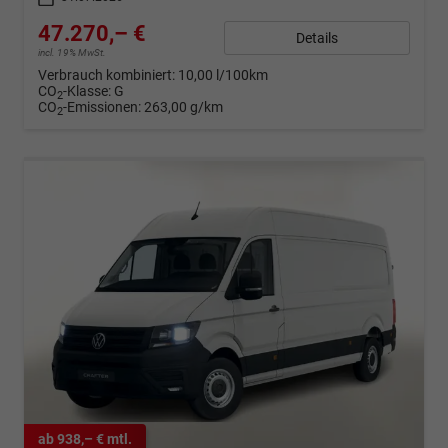
47.270,– €
Details
incl. 19% MwSt.
Verbrauch kombiniert:
10,00 l/100km
CO
-Klasse:
G
2
CO
-Emissionen:
263,00 g/km
2
ab 938,– € mtl.