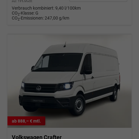
incl. 19% MwSt.
Verbrauch kombiniert:
9,40 l/100km
CO
-Klasse:
G
2
CO
-Emissionen:
247,00 g/km
2
ab 888,– € mtl.
Volkswagen Crafter