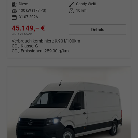
Kraftstoff
Diesel
Außenfarbe
Candy-Weiß
Leistung
130 kW (177 PS)
Kilometerstand
10 km
31.07.2026
45.149,– €
Details
incl. 19% MwSt.
Verbrauch kombiniert:
9,90 l/100km
CO
-Klasse:
G
2
CO
-Emissionen:
259,00 g/km
2