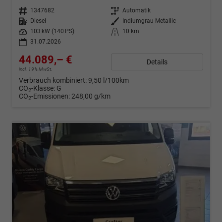
Fahrzeugnr.
1347682
Getriebe
Automatik
Kraftstoff
Diesel
Außenfarbe
Indiumgrau Metallic
Leistung
103 kW (140 PS)
Kilometerstand
10 km
31.07.2026
44.089,– €
Details
incl. 19% MwSt.
Verbrauch kombiniert:
9,50 l/100km
CO
-Klasse:
G
2
CO
-Emissionen:
248,00 g/km
2