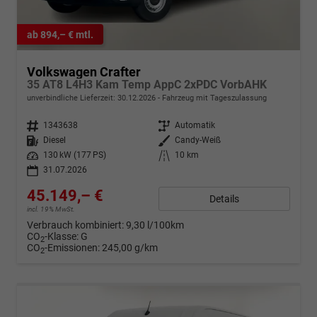
ab 894,– € mtl.
Volkswagen Crafter
35 AT8 L4H3 Kam Temp AppC 2xPDC VorbAHK
unverbindliche Lieferzeit:
30.12.2026
Fahrzeug mit Tageszulassung
Fahrzeugnr.
1343638
Getriebe
Automatik
Kraftstoff
Diesel
Außenfarbe
Candy-Weiß
Leistung
130 kW (177 PS)
Kilometerstand
10 km
31.07.2026
45.149,– €
Details
incl. 19% MwSt.
Verbrauch kombiniert:
9,30 l/100km
CO
-Klasse:
G
2
CO
-Emissionen:
245,00 g/km
2