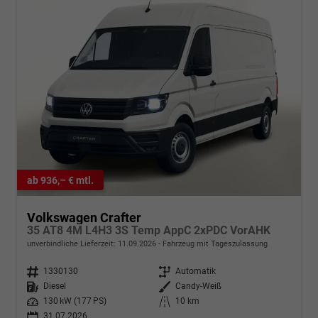
ab 936,– € mtl.
Volkswagen Crafter
35 AT8 4M L4H3 3S Temp AppC 2xPDC VorAHK
unverbindliche Lieferzeit:
11.09.2026
Fahrzeug mit Tageszulassung
Fahrzeugnr.
1330130
Getriebe
Automatik
Kraftstoff
Diesel
Außenfarbe
Candy-Weiß
Leistung
130 kW (177 PS)
Kilometerstand
10 km
31.07.2026