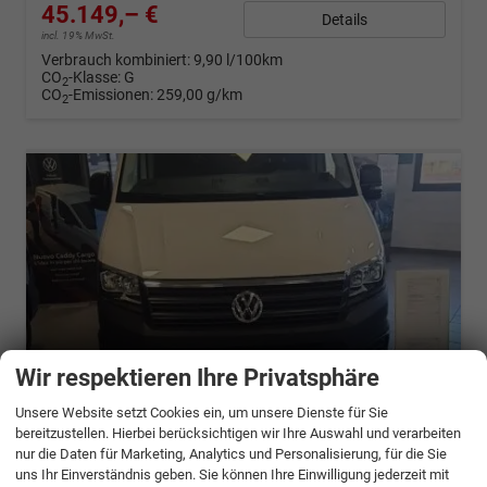
45.149,– €
Details
incl. 19% MwSt.
Verbrauch kombiniert:
9,90 l/100km
CO
-Klasse:
G
2
CO
-Emissionen:
259,00 g/km
2
Wir respektieren Ihre Privatsphäre
Unsere Website setzt Cookies ein, um unsere Dienste für Sie
bereitzustellen. Hierbei berücksichtigen wir Ihre Auswahl und verarbeiten
nur die Daten für Marketing, Analytics und Personalisierung, für die Sie
ab 903,– € mtl.
uns Ihr Einverständnis geben. Sie können Ihre Einwilligung jederzeit mit