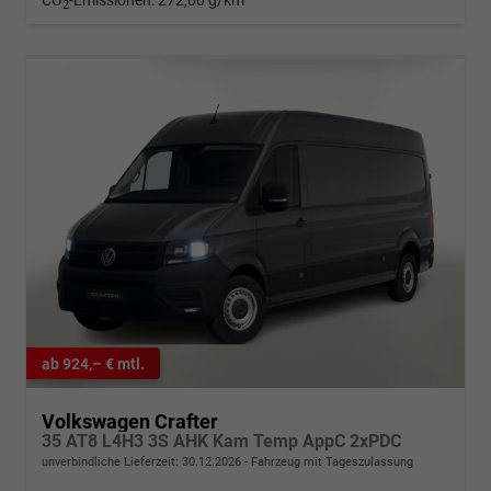
CO
-Emissionen:
272,00 g/km
2
ab 924,– € mtl.
Volkswagen Crafter
35 AT8 L4H3 3S AHK Kam Temp AppC 2xPDC
unverbindliche Lieferzeit:
30.12.2026
Fahrzeug mit Tageszulassung