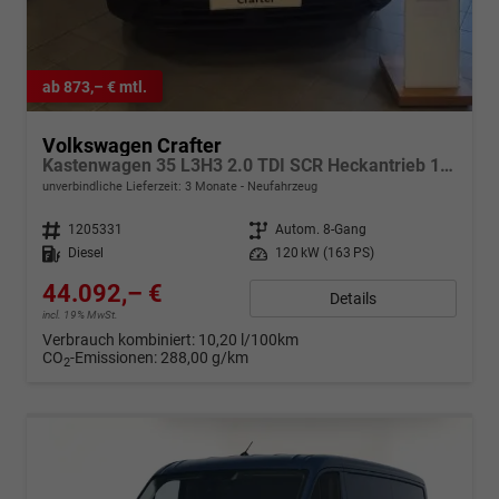
ab 873,– € mtl.
Volkswagen Crafter
Kastenwagen 35 L3H3 2.0 TDI SCR Heckantrieb 120 kW, 8 Gang Automatik, Klima, 5 Jahre Garantie, Hochdach -abwählbar
unverbindliche Lieferzeit:
3 Monate
Neufahrzeug
Fahrzeugnr.
1205331
Getriebe
Autom. 8-Gang
Kraftstoff
Diesel
Leistung
120 kW (163 PS)
44.092,– €
Details
incl. 19% MwSt.
Verbrauch kombiniert:
10,20 l/100km
CO
-Emissionen:
288,00 g/km
2