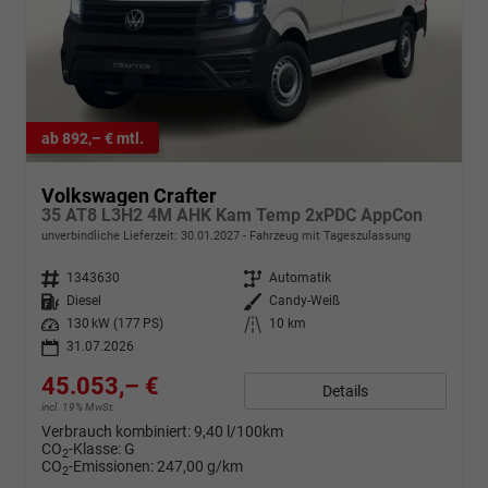
ab 892,– € mtl.
Volkswagen Crafter
35 AT8 L3H2 4M AHK Kam Temp 2xPDC AppCon
unverbindliche Lieferzeit:
30.01.2027
Fahrzeug mit Tageszulassung
Fahrzeugnr.
1343630
Getriebe
Automatik
Kraftstoff
Diesel
Außenfarbe
Candy-Weiß
Leistung
130 kW (177 PS)
Kilometerstand
10 km
31.07.2026
45.053,– €
Details
incl. 19% MwSt.
Verbrauch kombiniert:
9,40 l/100km
CO
-Klasse:
G
2
CO
-Emissionen:
247,00 g/km
2