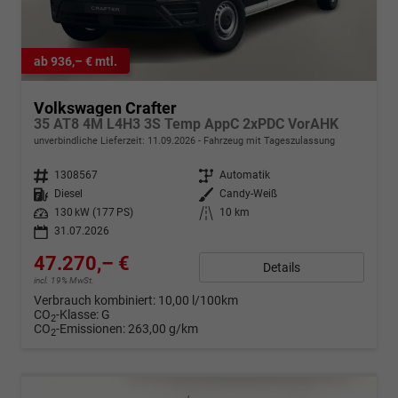
ab 936,– € mtl.
Volkswagen Crafter
35 AT8 4M L4H3 3S Temp AppC 2xPDC VorAHK
unverbindliche Lieferzeit:
11.09.2026
Fahrzeug mit Tageszulassung
Fahrzeugnr.
1308567
Getriebe
Automatik
Kraftstoff
Diesel
Außenfarbe
Candy-Weiß
Leistung
130 kW (177 PS)
Kilometerstand
10 km
31.07.2026
47.270,– €
Details
incl. 19% MwSt.
Verbrauch kombiniert:
10,00 l/100km
CO
-Klasse:
G
2
CO
-Emissionen:
263,00 g/km
2