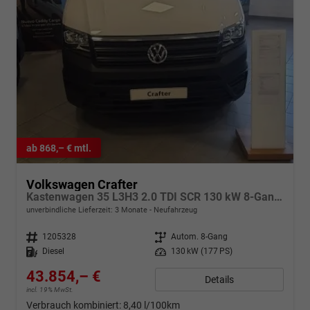
ab 868,– € mtl.
Volkswagen Crafter
Kastenwagen 35 L3H3 2.0 TDI SCR 130 kW 8-Gang Automatik, Klima, 5 Jahre Garantie Hochdach -abwählbargegen Minderpreis- siehe Zusatzausstattungen-
unverbindliche Lieferzeit:
3 Monate
Neufahrzeug
Fahrzeugnr.
1205328
Getriebe
Autom. 8-Gang
Kraftstoff
Diesel
Leistung
130 kW (177 PS)
43.854,– €
Details
incl. 19% MwSt.
Verbrauch kombiniert:
8,40 l/100km