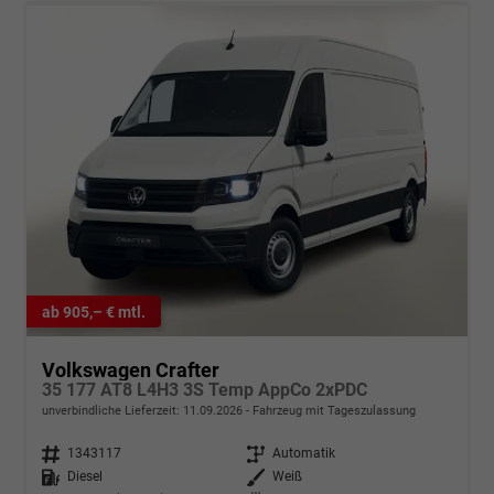
ab 905,– € mtl.
Volkswagen Crafter
35 177 AT8 L4H3 3S Temp AppCo 2xPDC
unverbindliche Lieferzeit:
11.09.2026
Fahrzeug mit Tageszulassung
Fahrzeugnr.
1343117
Getriebe
Automatik
Kraftstoff
Diesel
Außenfarbe
Weiß