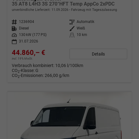
35 AT8 L4H3 3S 270°HFT Temp AppCo 2xPDC
unverbindliche Lieferzeit:
11.09.2026
Fahrzeug mit Tageszulassung
Fahrzeugnr.
1236904
Getriebe
Automatik
Kraftstoff
Diesel
Außenfarbe
Weiß
Leistung
130 kW (177 PS)
Kilometerstand
10 km
31.07.2026
44.860,– €
Details
incl. 19% MwSt.
Verbrauch kombiniert:
10,06 l/100km
CO
-Klasse:
G
2
CO
-Emissionen:
266,00 g/km
2