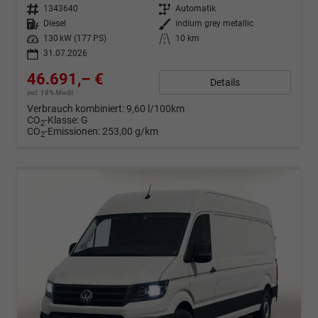
Fahrzeugnr.
1343640
Getriebe
Automatik
Kraftstoff
Diesel
Außenfarbe
indium grey metallic
Leistung
130 kW (177 PS)
Kilometerstand
10 km
31.07.2026
46.691,– €
Details
incl. 19% MwSt.
Verbrauch kombiniert:
9,60 l/100km
CO
-Klasse:
G
2
CO
-Emissionen:
253,00 g/km
2