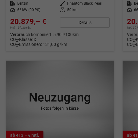
Kraftstoff
Benzin
Außenfarbe
Phantom Black Pearl
Kraftstoff
Be
Leistung
66 kW (90 PS)
Kilometerstand
50 km
Leistung
66
20.879,– €
20.
Details
incl. 19% MwSt.
incl. 1
Verbrauch kombiniert:
5,90 l/100km
Verbr
CO
-Klasse:
D
CO
-
2
2
CO
-Emissionen:
131,00 g/km
CO
-
2
2
ab 413,– € mtl.
ab 41