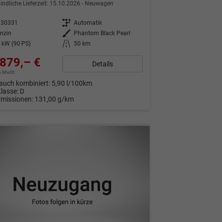
indliche Lieferzeit:
15.10.2026
Neuwagen
330331
Getriebe
Automatik
nzin
Außenfarbe
Phantom Black Pearl
 kW (90 PS)
Kilometerstand
50 km
879,– €
Details
9% MwSt.
auch kombiniert:
5,90 l/100km
Klasse:
D
Emissionen:
131,00 g/km