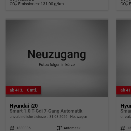
2
2
CO
-Emissionen:
131,00 g/km
CO
-
2
2
ab 413,– € mtl.
ab 41
Hyundai i20
Hyun
Smart 1.0 T-Gdi 7-Gang Automatik
Smar
unverbindliche Lieferzeit:
31.08.2026
Neuwagen
unverb
Fahrzeugnr.
1330336
Getriebe
Automatik
Fahrzeugnr.
1