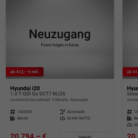
ab 412,– € mtl.
ab 41
Hyundai i20
Hyun
1.0 T-GDI Go DCT7 MJ26
Smar
unverbindliche Lieferzeit:
5 Monate
Neuwagen
unverb
Fahrzeugnr.
1304305
Getriebe
Automatik
Fahrzeugnr.
1
Kraftstoff
Benzin
Leistung
66 kW (90 PS)
Kraftstoff
Be
Leistung
66
20.794,– €
20.
Details