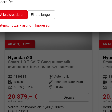
iderrufen.
Alle akzeptieren
Einstellungen
atenschutzerklärung
Impressum
ab 413,– € mtl.
ab 41
Hyundai i20
Hyun
Smart 1.0 T-Gdi 7-Gang Automatik
Smar
unverbindliche Lieferzeit:
07.10.2026
Neuwagen
unverb
Fahrzeugnr.
1330334
Getriebe
Automatik
Fahrzeugnr.
1
Kraftstoff
Benzin
Außenfarbe
Phantom Black Pearl
Kraftstoff
Be
Leistung
66 kW (90 PS)
Kilometerstand
50 km
Leistung
66
20.879,– €
20.
Details
incl. 19% MwSt.
incl. 1
Verbrauch kombiniert:
5,90 l/100km
Verbr
CO
-Klasse:
D
CO
-