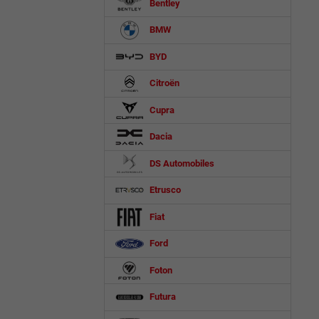
Bentley
BMW
BYD
Citroën
Cupra
Dacia
DS Automobiles
Etrusco
Fiat
Ford
Foton
Futura