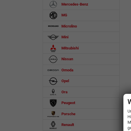
Mercedes-Benz
MG
Microlino
Mini
Mitsubishi
Nissan
Omoda
Opel
Ora
W
Peugeot
U
Porsche
H
M
Renault
g