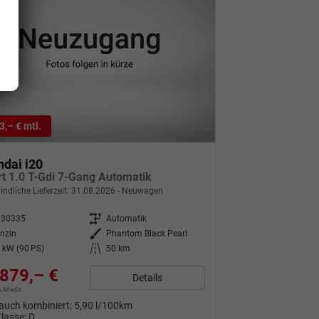
3,– € mtl.
dai i20
t 1.0 T-Gdi 7-Gang Automatik
indliche Lieferzeit:
31.08.2026
Neuwagen
330335
Getriebe
Automatik
nzin
Außenfarbe
Phantom Black Pearl
 kW (90 PS)
Kilometerstand
50 km
879,– €
Details
9% MwSt.
auch kombiniert:
5,90 l/100km
Klasse:
D