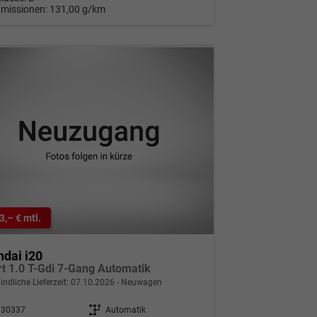
Emissionen:
131,00 g/km
3,– € mtl.
dai i20
t 1.0 T-Gdi 7-Gang Automatik
indliche Lieferzeit:
07.10.2026
Neuwagen
330337
Getriebe
Automatik