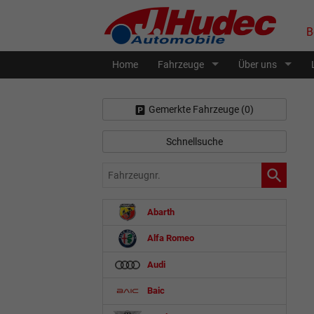
B
Home
Fahrzeuge
Über uns
Gemerkte Fahrzeuge (
0
)
Schnellsuche
Fahrzeugnr.
Abarth
Alfa Romeo
Audi
Baic