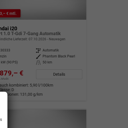
3,– € mtl.
dai i20
t 1.0 T-Gdi 7-Gang Automatik
indliche Lieferzeit:
07.10.2026
Neuwagen
330333
Getriebe
Automatik
nzin
Außenfarbe
Phantom Black Pearl
 kW (90 PS)
Kilometerstand
50 km
879,– €
Details
9% MwSt.
auch kombiniert:
5,90 l/100km
Klasse:
D
Emissionen:
131,00 g/km
.
is