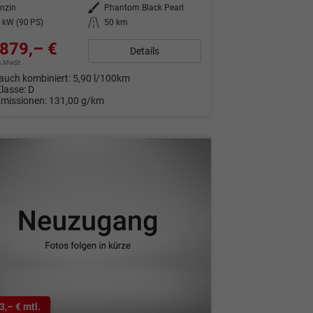
nzin
Außenfarbe
Phantom Black Pearl
 kW (90 PS)
Kilometerstand
50 km
879,– €
Details
9% MwSt.
auch kombiniert:
5,90 l/100km
Klasse:
D
Emissionen:
131,00 g/km
3,– € mtl.