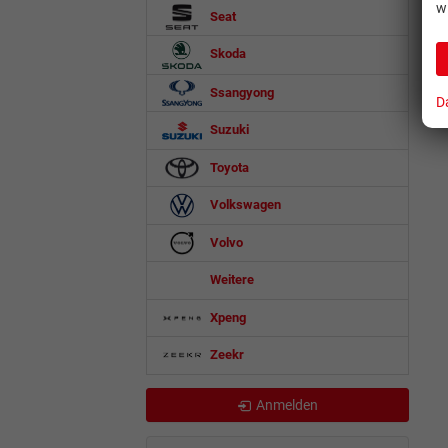
w
Seat
Skoda
Ssangyong
D
Suzuki
Toyota
Volkswagen
Volvo
Weitere
Xpeng
Zeekr
Anmelden