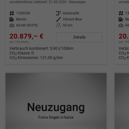
unverbindliche Lieferzeit:
31.08.2026
Neuwagen
unverb
Fahrzeugnr.
1330330
Getriebe
Automatik
Fahrzeugnr.
1
Kraftstoff
Benzin
Außenfarbe
Vibrant Blue
Kraftstoff
Be
Leistung
66 kW (90 PS)
Kilometerstand
50 km
Leistung
66
20.879,– €
20.
Details
incl. 19% MwSt.
incl. 1
Verbrauch kombiniert:
5,90 l/100km
Verbr
CO
-Klasse:
D
CO
-
2
2
CO
-Emissionen:
131,00 g/km
CO
-
2
2