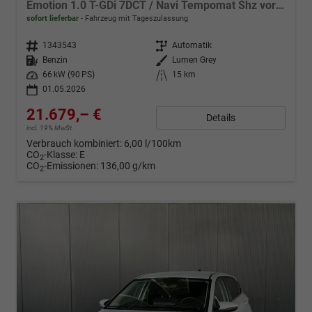
Emotion 1.0 T-GDi 7DCT / Navi Tempomat Shz vorne Lenkradheizung LED ALU 17''
sofort lieferbar
Fahrzeug mit Tageszulassung
Fahrzeugnr.
1343543
Getriebe
Automatik
Kraftstoff
Benzin
Außenfarbe
Lumen Grey
Leistung
66 kW (90 PS)
Kilometerstand
15 km
01.05.2026
21.679,– €
Details
incl. 19% MwSt.
Verbrauch kombiniert:
6,00 l/100km
CO
-Klasse:
E
2
CO
-Emissionen:
136,00 g/km
2