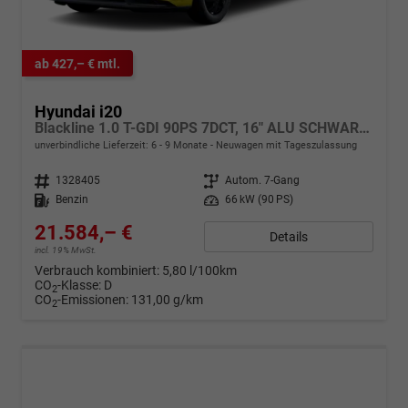
ab 427,– € mtl.
Hyundai i20
Blackline 1.0 T-GDI 90PS 7DCT, 16" ALU SCHWARZ, SPIEGEL FULL-LED-SCHEINWERFER, NAVI 10,25", Winter-Pack: Sitzheizung + Lenkradheizung, Klimaautomatik, Privacy-Glas, Parksensoren hinten, Rückfahrkamera, Tempomat, Lederlenkrad, Reserverad, Alarm, Armlehne
unverbindliche Lieferzeit: 6 - 9 Monate
Neuwagen mit Tageszulassung
Fahrzeugnr.
1328405
Getriebe
Autom. 7-Gang
Kraftstoff
Benzin
Leistung
66 kW (90 PS)
21.584,– €
Details
incl. 19% MwSt.
Verbrauch kombiniert:
5,80 l/100km
CO
-Klasse:
D
2
CO
-Emissionen:
131,00 g/km
2