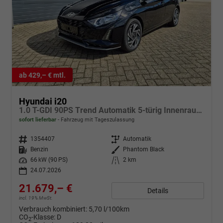
ab 429,– € mtl.
Hyundai i20
1.0 T-GDI 90PS Trend Automatik 5-türig Innenraumkamera 2xKeyless Klimaautomatik Sitzheizung Lenkradheizung Navi Rückf.Kamera PDC Apple CarPlay Android Auto Tempomat Touchscreen 16"LM
sofort lieferbar
Fahrzeug mit Tageszulassung
Fahrzeugnr.
1354407
Getriebe
Automatik
Kraftstoff
Benzin
Außenfarbe
Phantom Black
Leistung
66 kW (90 PS)
Kilometerstand
2 km
24.07.2026
21.679,– €
Details
incl. 19% MwSt.
Verbrauch kombiniert:
5,70 l/100km
CO
-Klasse:
D
2