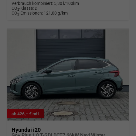
Verbrauch kombiniert:
5,30 l/100km
CO
-Klasse:
D
2
CO
-Emissionen:
121,00 g/km
2
ab 426,– € mtl.
Hyundai i20
Go+ Plus 1,0 T-GDI DCT7 66kW Navi Winter