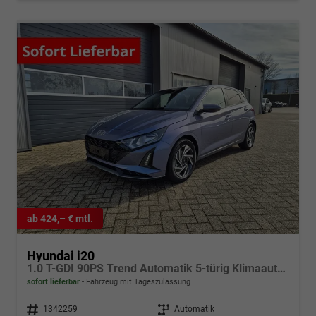
ab 424,– € mtl.
Hyundai i20
1.0 T-GDI 90PS Trend Automatik 5-türig Klimaautomatik Sitzheizung Lenkradheizung Navi Rückf.Kamera PDC Apple CarPlay Android Auto Tempomat Touchscreen 16"LM
sofort lieferbar
Fahrzeug mit Tageszulassung
Fahrzeugnr.
1342259
Getriebe
Automatik