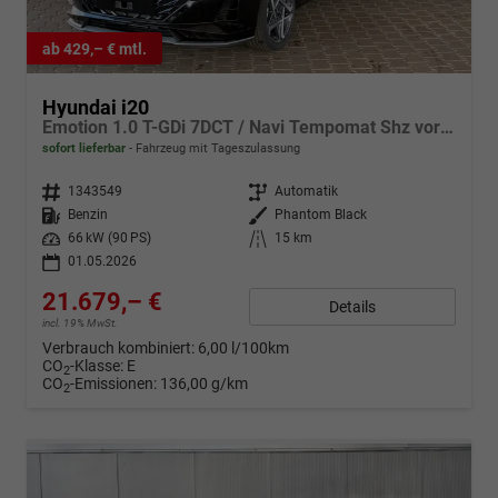
ab 429,– € mtl.
Hyundai i20
Emotion 1.0 T-GDi 7DCT / Navi Tempomat Shz vorne Lenkradheizung LED ALU 17''
sofort lieferbar
Fahrzeug mit Tageszulassung
Fahrzeugnr.
1343549
Getriebe
Automatik
Kraftstoff
Benzin
Außenfarbe
Phantom Black
Leistung
66 kW (90 PS)
Kilometerstand
15 km
01.05.2026
21.679,– €
Details
incl. 19% MwSt.
Verbrauch kombiniert:
6,00 l/100km
CO
-Klasse:
E
2
CO
-Emissionen:
136,00 g/km
2