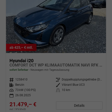
ab 425,– € mtl.
Hyundai i20
COMFORT DCT WP KLIMAAUTOMATIK NAVI RFK TEMPOMAT
sofort lieferbar
Neuwagen mit Tageszulassung
Fahrzeugnr.
1258410
Getriebe
Doppelkupplungsgetriebe (DSG)
Kraftstoff
Benzin
Außenfarbe
Vibrant Blue UC3
Leistung
73 kW (100 PS)
Kilometerstand
10 km
26.08.2025
21.479,– €
Details
incl. 19% MwSt.