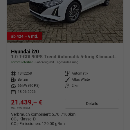
ab 424,– € mtl.
Hyundai i20
1.0 T-GDI 90PS Trend Automatik 5-türig Klimaautomatik Sitzheizung Lenkradheizung Navi Rückf.Kamera PDC Apple CarPlay Android Auto Tempomat Touchscreen 16"LM
sofort lieferbar
Fahrzeug mit Tageszulassung
Fahrzeugnr.
1342258
Getriebe
Automatik
Kraftstoff
Benzin
Außenfarbe
Atlas White
Leistung
66 kW (90 PS)
Kilometerstand
2 km
18.06.2026
21.439,– €
Details
incl. 19% MwSt.
Verbrauch kombiniert:
5,70 l/100km
CO
-Klasse:
D
2
CO
-Emissionen:
129,00 g/km
2