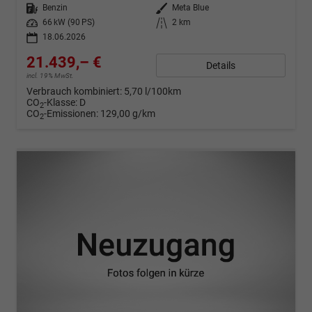
Kraftstoff
Benzin
Außenfarbe
Meta Blue
Leistung
66 kW (90 PS)
Kilometerstand
2 km
18.06.2026
21.439,– €
Details
incl. 19% MwSt.
Verbrauch kombiniert:
5,70 l/100km
CO
-Klasse:
D
2
CO
-Emissionen:
129,00 g/km
2