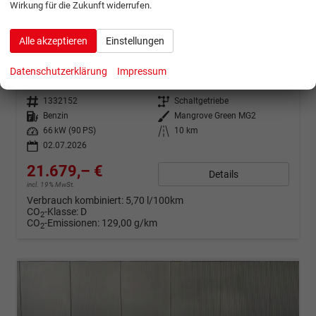
Wirkung für die Zukunft widerrufen.
ab 429,– € mtl.
Alle akzeptieren
Einstellungen
Hyundai i20
COMFORT KLIMAAUTOAMTIK SHZ NAVI RFK PDC
Datenschutzerklärung
Impressum
sofort lieferbar
Neuwagen mit Tageszulassung
Fahrzeugnr.
1332152
Getriebe
Schaltgetriebe
Kraftstoff
Benzin
Außenfarbe
Mangrove Green MG2
Leistung
66 kW (90 PS)
Kilometerstand
10 km
02.07.2026
21.679,– €
Details
incl. 19% MwSt.
Verbrauch kombiniert:
5,70 l/100km
CO
-Klasse:
D
2
CO
-Emissionen:
129,00 g/km
2