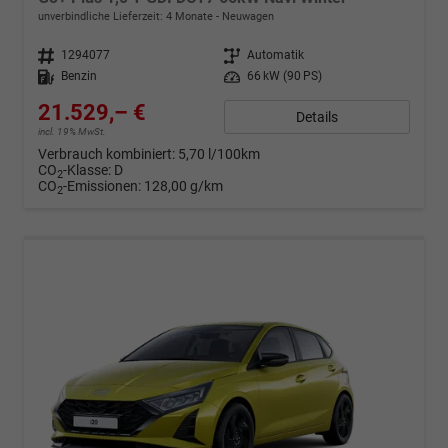
unverbindliche Lieferzeit:
4 Monate
Neuwagen
Fahrzeugnr.
1294077
Getriebe
Automatik
Kraftstoff
Benzin
Leistung
66 kW (90 PS)
21.529,– €
Details
incl. 19% MwSt.
Verbrauch kombiniert:
5,70 l/100km
CO
-Klasse:
D
2
CO
-Emissionen:
128,00 g/km
2