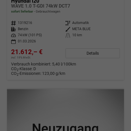
Hyundai i20
WAVE 1.0 T-GDI 74kW DCT7
sofort lieferbar
Gebrauchtwagen
Fahrzeugnr.
1319216
Getriebe
Automatik
Kraftstoff
Benzin
Außenfarbe
META BLUE
Leistung
74 kW (101 PS)
Kilometerstand
10 km
01.03.2026
21.612,– €
Details
incl. 19% MwSt.
Verbrauch kombiniert:
5,40 l/100km
CO
-Klasse:
D
2
CO
-Emissionen:
123,00 g/km
2