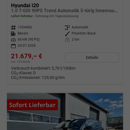
Hyundai i20
1.0 T-GDI 90PS Trend Automatik 5-türig Innenraumkamera 2xKeyless Klimaautomatik Sitzheizung Lenkradheizung Navi Rückf.Kamera PDC Apple CarPlay Android Auto Tempomat Touchscreen 16"LM
sofort lieferbar
Fahrzeug mit Tageszulassung
Fahrzeugnr.
1354406
Getriebe
Automatik
Kraftstoff
Benzin
Außenfarbe
Phantom Black
Leistung
66 kW (90 PS)
Kilometerstand
2 km
24.07.2026
21.679,– €
Details
incl. 19% MwSt.
Verbrauch kombiniert:
5,70 l/100km
CO
-Klasse:
D
2
CO
-Emissionen:
129,00 g/km
2