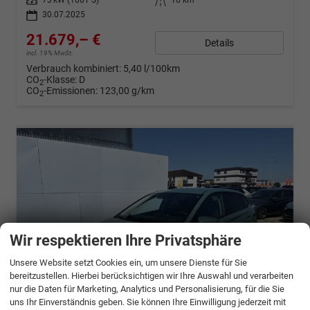
Leistung
73 kW (100 PS)
Kilometerstand
10 km
30.07.2025
21.679,– €
Details
incl. 19% MwSt.
Verbrauch kombiniert:
5,40 l/100km
CO
-Klasse:
D
2
CO
-Emissionen:
123,00 g/km
2
Wir respektieren Ihre Privatsphäre
Unsere Website setzt Cookies ein, um unsere Dienste für Sie
bereitzustellen. Hierbei berücksichtigen wir Ihre Auswahl und verarbeiten
nur die Daten für Marketing, Analytics und Personalisierung, für die Sie
uns Ihr Einverständnis geben. Sie können Ihre Einwilligung jederzeit mit