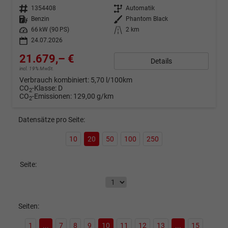
Fahrzeugnr.
1354408
Getriebe
Automatik
Kraftstoff
Benzin
Außenfarbe
Phantom Black
Leistung
66 kW (90 PS)
Kilometerstand
2 km
24.07.2026
21.679,– €
Details
incl. 19% MwSt.
Verbrauch kombiniert:
5,70 l/100km
CO
-Klasse:
D
2
CO
-Emissionen:
129,00 g/km
2
Datensätze pro Seite:
10
20
50
100
250
Seite:
Seiten:
1
...
7
8
9
10
11
12
13
...
15