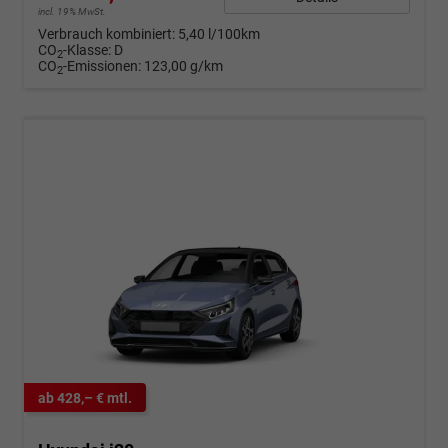
incl. 19% MwSt.
Verbrauch kombiniert:
5,40 l/100km
CO
-Klasse:
D
2
CO
-Emissionen:
123,00 g/km
2
ab 428,– € mtl.