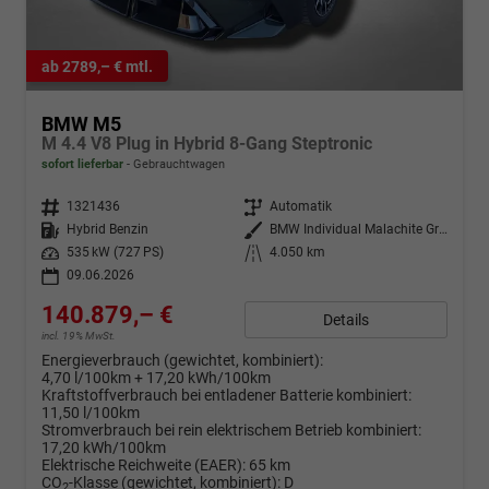
ab 2789,– € mtl.
BMW M5
M 4.4 V8 Plug in Hybrid 8-Gang Steptronic
sofort lieferbar
Gebrauchtwagen
Fahrzeugnr.
1321436
Getriebe
Automatik
Kraftstoff
Hybrid Benzin
Außenfarbe
BMW Individual Malachite Green II metallic
Leistung
535 kW (727 PS)
Kilometerstand
4.050 km
09.06.2026
140.879,– €
Details
incl. 19% MwSt.
Energieverbrauch (gewichtet, kombiniert):
4,70 l/100km + 17,20 kWh/100km
Kraftstoffverbrauch bei entladener Batterie kombiniert:
11,50 l/100km
Stromverbrauch bei rein elektrischem Betrieb kombiniert:
17,20 kWh/100km
Elektrische Reichweite (EAER):
65 km
CO
-Klasse (gewichtet, kombiniert):
D
2