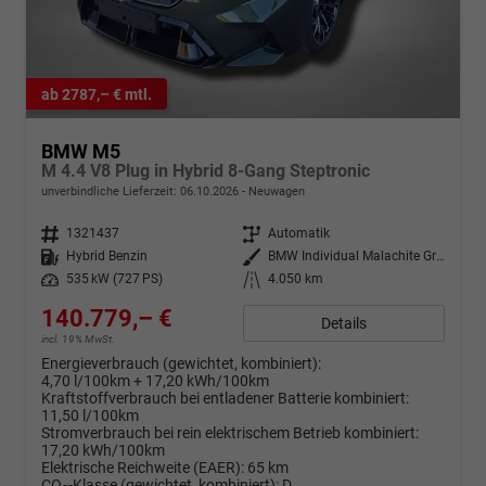
ab 2787,– € mtl.
BMW M5
M 4.4 V8 Plug in Hybrid 8-Gang Steptronic
unverbindliche Lieferzeit:
06.10.2026
Neuwagen
Fahrzeugnr.
1321437
Getriebe
Automatik
Kraftstoff
Hybrid Benzin
Außenfarbe
BMW Individual Malachite Green II metallic
Leistung
535 kW (727 PS)
Kilometerstand
4.050 km
140.779,– €
Details
incl. 19% MwSt.
Energieverbrauch (gewichtet, kombiniert):
4,70 l/100km + 17,20 kWh/100km
Kraftstoffverbrauch bei entladener Batterie kombiniert:
11,50 l/100km
Stromverbrauch bei rein elektrischem Betrieb kombiniert:
17,20 kWh/100km
Elektrische Reichweite (EAER):
65 km
CO
-Klasse (gewichtet, kombiniert):
D