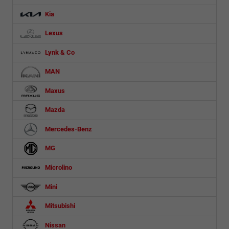
Kia
Lexus
Lynk & Co
MAN
Maxus
Mazda
Mercedes-Benz
MG
Microlino
Mini
Mitsubishi
Nissan