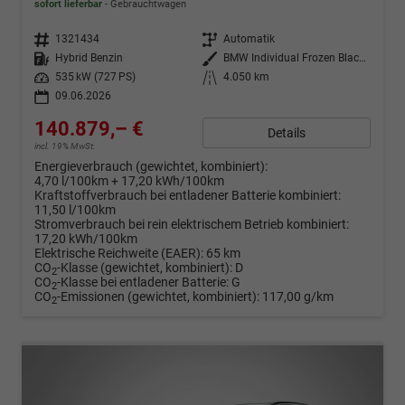
sofort lieferbar
Gebrauchtwagen
Fahrzeugnr.
1321434
Getriebe
Automatik
Kraftstoff
Hybrid Benzin
Außenfarbe
BMW Individual Frozen Black metallic
Leistung
535 kW (727 PS)
Kilometerstand
4.050 km
09.06.2026
140.879,– €
Details
incl. 19% MwSt.
Energieverbrauch (gewichtet, kombiniert):
4,70 l/100km + 17,20 kWh/100km
Kraftstoffverbrauch bei entladener Batterie kombiniert:
11,50 l/100km
Stromverbrauch bei rein elektrischem Betrieb kombiniert:
17,20 kWh/100km
Elektrische Reichweite (EAER):
65 km
CO
-Klasse (gewichtet, kombiniert):
D
2
CO
-Klasse bei entladener Batterie:
G
2
CO
-Emissionen (gewichtet, kombiniert):
117,00 g/km
2