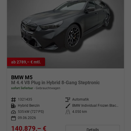
ab 2789,– € mtl.
BMW M5
M 4.4 V8 Plug in Hybrid 8-Gang Steptronic
sofort lieferbar
Gebrauchtwagen
Fahrzeugnr.
1321435
Getriebe
Automatik
Kraftstoff
Hybrid Benzin
Außenfarbe
BMW Individual Frozen Black metallic
Leistung
535 kW (727 PS)
Kilometerstand
4.050 km
09.06.2026
140.879,– €
Details