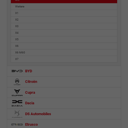
Weitere
X1
X2
X3
X4
X5
X6
X6 M60
X7
BYD
Citroën
Cupra
Dacia
DS Automobiles
Etrusco