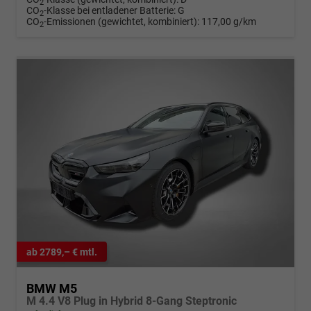
2
CO
-Klasse bei entladener Batterie:
G
2
CO
-Emissionen (gewichtet, kombiniert):
117,00 g/km
2
ab 2789,– € mtl.
BMW M5
M 4.4 V8 Plug in Hybrid 8-Gang Steptronic