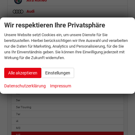
Alfa Romeo
Audi
Baic
Wir respektieren Ihre Privatsphäre
Bentley
Unsere Website setzt Cookies ein, um unsere Dienste für Sie
bereitzustellen. Hierbei berücksichtigen wir Ihre Auswahl und verarbeiten
BMW
nur die Daten für Marketing, Analytics und Personalisierung, für die Sie
uns Ihr Einverständnis geben. Sie können Ihre Einwilligung jederzeit mit
Wirkung für die Zukunft widerrufen.
1er
2er Active Tourer
Alle akzeptieren
Einstellungen
2er Coupé
3er
Datenschutzerklärung
Impressum
3er Touring
4er
5er
5er Touring
7er
i4
M3
M5