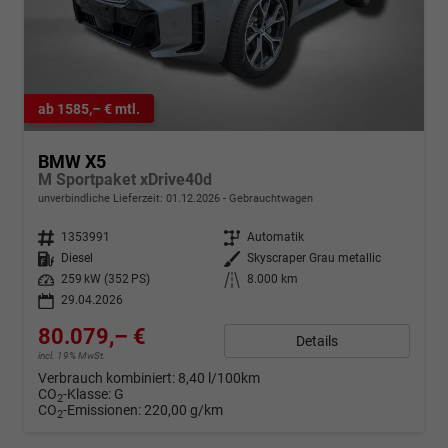
ab 1585,– € mtl.
BMW X5
M Sportpaket xDrive40d
unverbindliche Lieferzeit:
01.12.2026
Gebrauchtwagen
Fahrzeugnr.
1353991
Getriebe
Automatik
Kraftstoff
Diesel
Außenfarbe
Skyscraper Grau metallic
Leistung
259 kW (352 PS)
Kilometerstand
8.000 km
29.04.2026
80.079,– €
Details
incl. 19% MwSt.
Verbrauch kombiniert:
8,40 l/100km
CO
-Klasse:
G
2
CO
-Emissionen:
220,00 g/km
2