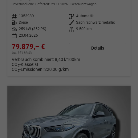
unverbindliche Lieferzeit:
29.11.2026
Gebrauchtwagen
Fahrzeugnr.
1353989
Getriebe
Automatik
Kraftstoff
Diesel
Außenfarbe
Saphirschwarz metallic
Leistung
259 kW (352 PS)
Kilometerstand
9.500 km
23.04.2026
79.879,– €
Details
incl. 19% MwSt.
Verbrauch kombiniert:
8,40 l/100km
CO
-Klasse:
G
2
CO
-Emissionen:
220,00 g/km
2