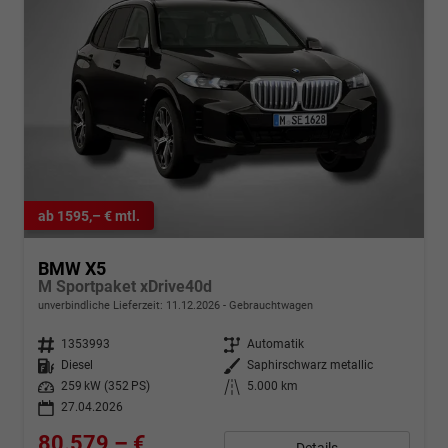
ab 1595,– € mtl.
BMW X5
M Sportpaket xDrive40d
unverbindliche Lieferzeit:
11.12.2026
Gebrauchtwagen
Fahrzeugnr.
1353993
Getriebe
Automatik
Kraftstoff
Diesel
Außenfarbe
Saphirschwarz metallic
Leistung
259 kW (352 PS)
Kilometerstand
5.000 km
27.04.2026
80.579,– €
Details