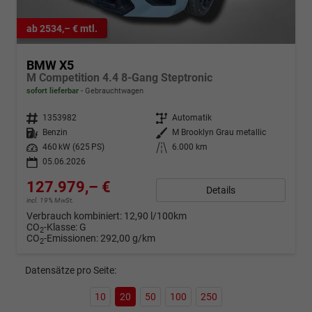
ab 2534,– € mtl.
BMW X5
M Competition 4.4 8-Gang Steptronic
sofort lieferbar
Gebrauchtwagen
Fahrzeugnr.
1353982
Getriebe
Automatik
Kraftstoff
Benzin
Außenfarbe
M Brooklyn Grau metallic
Leistung
460 kW (625 PS)
Kilometerstand
6.000 km
05.06.2026
127.979,– €
Details
incl. 19% MwSt.
Verbrauch kombiniert:
12,90 l/100km
CO
-Klasse:
G
2
CO
-Emissionen:
292,00 g/km
2
Datensätze pro Seite:
10
20
50
100
250