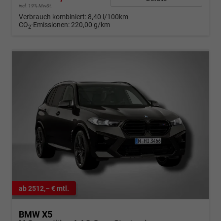
incl. 19% MwSt.
Verbrauch kombiniert:
8,40 l/100km
CO
-Emissionen:
220,00 g/km
2
ab 2512,– € mtl.
BMW X5