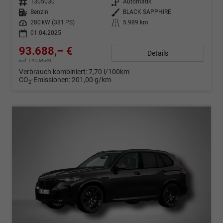
Fahrzeugnr.
1305030
Getriebe
Automatik
Kraftstoff
Benzin
Außenfarbe
BLACK SAPPHIRE
Leistung
280 kW (381 PS)
Kilometerstand
5.989 km
01.04.2025
93.688,– €
Details
incl. 19% MwSt.
Verbrauch kombiniert:
7,70 l/100km
CO
-Emissionen:
201,00 g/km
2