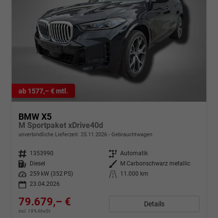
ab 1577,– € mtl.
BMW X5
M Sportpaket xDrive40d
unverbindliche Lieferzeit:
25.11.2026
Gebrauchtwagen
Fahrzeugnr.
1353990
Getriebe
Automatik
Kraftstoff
Diesel
Außenfarbe
M Carbonschwarz metallic
Leistung
259 kW (352 PS)
Kilometerstand
11.000 km
23.04.2026
79.679,– €
Details
incl. 19% MwSt.