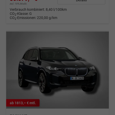
incl. 19% MwSt.
Verbrauch kombiniert:
8,40 l/100km
CO
-Klasse:
G
2
CO
-Emissionen:
220,00 g/km
2
ab 1813,– € mtl.