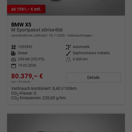
ab 1591,– € mtl.
BMW X5
M Sportpaket xDrive40d
unverbindliche Lieferzeit:
18.11.2026
Gebrauchtwagen
Fahrzeugnr.
1353992
Getriebe
Automatik
Kraftstoff
Diesel
Außenfarbe
Saphirschwarz metallic
Leistung
259 kW (352 PS)
Kilometerstand
6.500 km
19.05.2026
80.379,– €
Details
incl. 19% MwSt.
Verbrauch kombiniert:
8,40 l/100km
CO
-Klasse:
G
2
CO
-Emissionen:
220,00 g/km
2