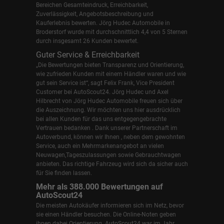
Bereichen Gesamteindruck, Erreichbarkeit,
Zuverlässigkeit, Angebotsbeschreibung und
Kauferlebnis bewerten. Jörg Hudec Automobile in
Broderstorf wurde mit durchschnittlich 4,4 von 5 Sternen
durch insgesamt 26 Kunden bewertet.
Guter Service & Erreichbarkeit
„Die Bewertungen bieten Transparenz und Orientierung,
wie zufrieden Kunden mit einem Händler waren und wie
gut sein Service ist“, sagt Felix Frank, Vice President
Customer bei AutoScout24.
Jörg Hudec und Axel
Hilbrecht
von Jörg Hudec Automobile freuen sich über
die Auszeichnung. Wir möchten uns hier ausdrücklich
bei allen Kunden für das uns entgegengebrachte
Vertrauen bedanken . Dank unserer Partnerschaft im
Autoverbund, können wir Ihnen , neben dem gewohnten
Service, auch ein Mehrmarkenangebot an vielen
Neuwagen,Tageszulassungen sowie Gebrauchtwagen
anbieten. Das richtige Fahrzeug wird sich da sicher auch
für Sie finden lassen.
Mehr als 388.000 Bewertungen auf
AutoScout24
Die meisten Autokäufer informieren sich im Netz, bevor
sie einen Händler besuchen. Die Online-Noten geben
ihnen dabei Orientierung. AutoScout24 war im Jahr