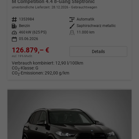
M Competition 4.4 8-Gang Steptronic
unverbindliche Lieferzeit:
28.12.2026
Gebrauchtwagen
Fahrzeugnr.
1353984
Getriebe
Automatik
Kraftstoff
Benzin
Außenfarbe
Saphirschwarz metallic
Leistung
460 kW (625 PS)
Kilometerstand
11.000 km
05.06.2026
126.879,– €
Details
incl. 19% MwSt.
Verbrauch kombiniert:
12,90 l/100km
CO
-Klasse:
G
2
CO
-Emissionen:
292,00 g/km
2