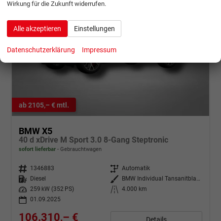
Wirkung für die Zukunft widerrufen.
Alle akzeptieren
Einstellungen
Datenschutzerklärung
Impressum
ab 2105,– € mtl.
BMW X5
40 d xDrive M Sport 3.0 8-Gang Steptronic
sofort lieferbar
Gebrauchtwagen
Fahrzeugnr.
1346883
Getriebe
Automatik
Kraftstoff
Diesel
Außenfarbe
BMW Individual Tansanitblau metallic
Leistung
259 kW (352 PS)
Kilometerstand
4.000 km
01.09.2025
106.310,– €
Details