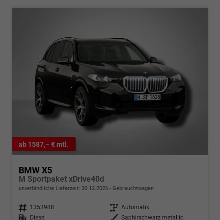
ab 1587,– € mtl.
BMW X5
M Sportpaket xDrive40d
unverbindliche Lieferzeit:
30.12.2026
Gebrauchtwagen
Fahrzeugnr.
1353988
Getriebe
Automatik
Kraftstoff
Diesel
Außenfarbe
Saphirschwarz metallic