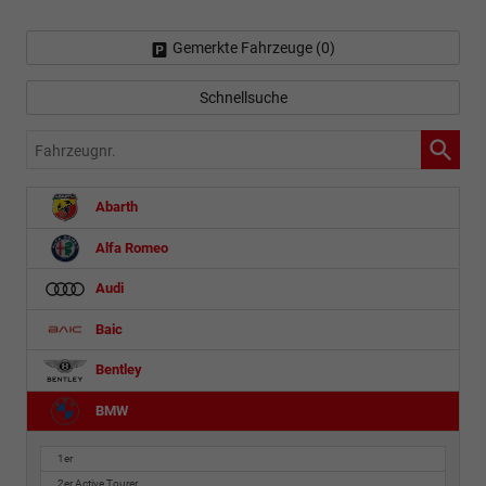
Gemerkte Fahrzeuge (
0
)
Schnellsuche
Fahrzeugnr.
Abarth
Alfa Romeo
Audi
Baic
Bentley
BMW
1er
2er Active Tourer