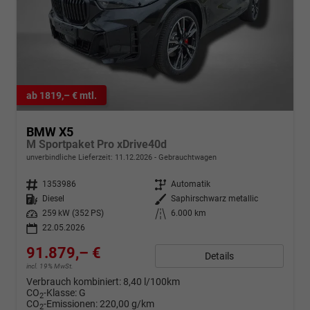
ab 1819,– € mtl.
BMW X5
M Sportpaket Pro xDrive40d
unverbindliche Lieferzeit:
11.12.2026
Gebrauchtwagen
Fahrzeugnr.
1353986
Getriebe
Automatik
Kraftstoff
Diesel
Außenfarbe
Saphirschwarz metallic
Leistung
259 kW (352 PS)
Kilometerstand
6.000 km
22.05.2026
91.879,– €
Details
incl. 19% MwSt.
Verbrauch kombiniert:
8,40 l/100km
CO
-Klasse:
G
2
CO
-Emissionen:
220,00 g/km
2