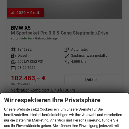
ab 2029,– € mtl.
BMW X5
M Sportpaket Pro 3.0 8-Gang Steptronic xDrive
sofort lieferbar
Gebrauchtwagen
Fahrzeugnr.
1346882
Getriebe
Automatik
Kraftstoff
Diesel
Außenfarbe
Saphirschwarz metallic
Leistung
259 kW (352 PS)
Kilometerstand
4.000 km
08.09.2025
102.483,– €
Details
incl. 19% MwSt.
Verbrauch kombiniert:
8,40 l/100km
CO
-Emissionen:
220,00 g/km
2
Wir respektieren Ihre Privatsphäre
Unsere Website setzt Cookies ein, um unsere Dienste für Sie
bereitzustellen. Hierbei berücksichtigen wir Ihre Auswahl und verarbeiten
nur die Daten für Marketing, Analytics und Personalisierung, für die Sie
uns Ihr Einverständnis geben. Sie können Ihre Einwilligung jederzeit mit