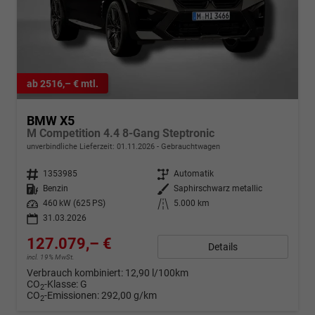
ab 2516,– € mtl.
BMW X5
M Competition 4.4 8-Gang Steptronic
unverbindliche Lieferzeit:
01.11.2026
Gebrauchtwagen
Fahrzeugnr.
1353985
Getriebe
Automatik
Kraftstoff
Benzin
Außenfarbe
Saphirschwarz metallic
Leistung
460 kW (625 PS)
Kilometerstand
5.000 km
31.03.2026
127.079,– €
Details
incl. 19% MwSt.
Verbrauch kombiniert:
12,90 l/100km
CO
-Klasse:
G
2
CO
-Emissionen:
292,00 g/km
2