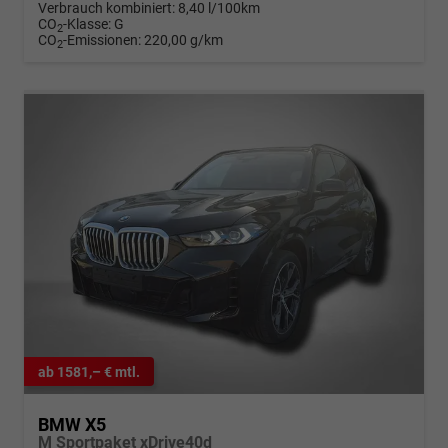
Verbrauch kombiniert:
8,40 l/100km
CO
-Klasse:
G
2
CO
-Emissionen:
220,00 g/km
2
ab 1581,– € mtl.
BMW X5
M Sportpaket xDrive40d