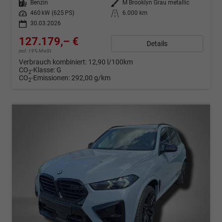
Kraftstoff
Benzin
Außenfarbe
M Brooklyn Grau metallic
Leistung
460 kW (625 PS)
Kilometerstand
6.000 km
30.03.2026
127.179,– €
Details
incl. 19% MwSt.
Verbrauch kombiniert:
12,90 l/100km
CO
-Klasse:
G
2
CO
-Emissionen:
292,00 g/km
2