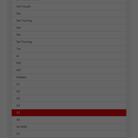
2er Coupé
3er
3er Touring
4er
5er
5er Touring
7er
i4
M3
M5
Weitere
X1
X2
X3
X4
X5
X6
X6 M60
X7