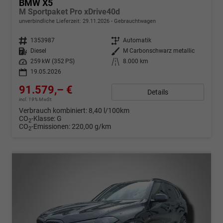
BMW X5
M Sportpaket Pro xDrive40d
unverbindliche Lieferzeit:
29.11.2026
Gebrauchtwagen
Fahrzeugnr.
1353987
Getriebe
Automatik
Kraftstoff
Diesel
Außenfarbe
M Carbonschwarz metallic
Leistung
259 kW (352 PS)
Kilometerstand
8.000 km
19.05.2026
91.579,– €
Details
incl. 19% MwSt.
Verbrauch kombiniert:
8,40 l/100km
CO
-Klasse:
G
2
CO
-Emissionen:
220,00 g/km
2