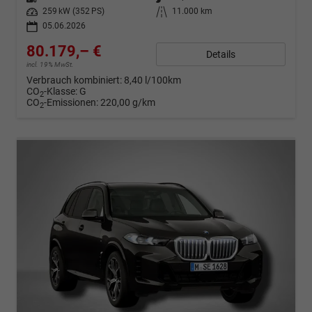
Leistung
259 kW (352 PS)
Kilometerstand
11.000 km
05.06.2026
80.179,– €
Details
incl. 19% MwSt.
Verbrauch kombiniert:
8,40 l/100km
CO
-Klasse:
G
2
CO
-Emissionen:
220,00 g/km
2