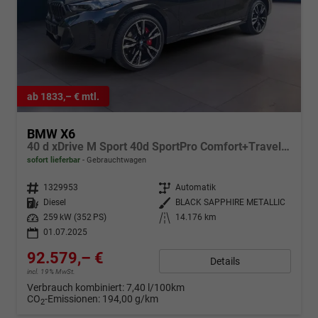
ab 1833,– € mtl.
BMW X6
40 d xDrive M Sport 40d SportPro Comfort+Travel+Innovations 22"
sofort lieferbar
Gebrauchtwagen
Fahrzeugnr.
1329953
Getriebe
Automatik
Kraftstoff
Diesel
Außenfarbe
BLACK SAPPHIRE METALLIC
Leistung
259 kW (352 PS)
Kilometerstand
14.176 km
01.07.2025
92.579,– €
Details
incl. 19% MwSt.
Verbrauch kombiniert:
7,40 l/100km
CO
-Emissionen:
194,00 g/km
2