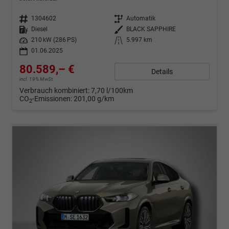
Fahrzeugnr.
1304602
Getriebe
Automatik
Kraftstoff
Diesel
Außenfarbe
BLACK SAPPHIRE
Leistung
210 kW (286 PS)
Kilometerstand
5.997 km
01.06.2025
80.589,– €
Details
incl. 19% MwSt.
Verbrauch kombiniert:
7,70 l/100km
CO
-Emissionen:
201,00 g/km
2