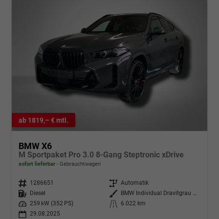
ab 1819,– € mtl.
BMW X6
M Sportpaket Pro 3.0 8-Gang Steptronic xDrive
sofort lieferbar
Gebrauchtwagen
Fahrzeugnr.
1286651
Getriebe
Automatik
Kraftstoff
Diesel
Außenfarbe
BMW Individual Dravitgrau metallic
Leistung
259 kW (352 PS)
Kilometerstand
6.022 km
29.08.2025