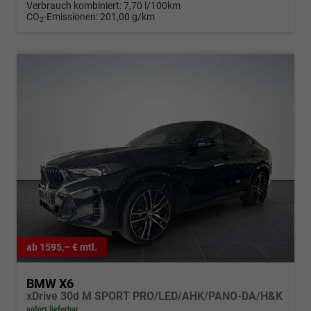
Verbrauch kombiniert:
7,70 l/100km
CO
-Emissionen:
201,00 g/km
2
ab 1595,– € mtl.
BMW X6
xDrive 30d M SPORT PRO/LED/AHK/PANO-DA/H&K
sofort lieferbar