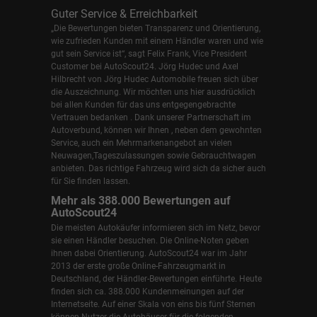
Guter Service & Erreichbarkeit
„Die Bewertungen bieten Transparenz und Orientierung,
wie zufrieden Kunden mit einem Händler waren und wie
gut sein Service ist“, sagt Felix Frank, Vice President
Customer bei AutoScout24.
Jörg Hudec und Axel
Hilbrecht
von Jörg Hudec Automobile freuen sich über
die Auszeichnung. Wir möchten uns hier ausdrücklich
bei allen Kunden für das uns entgegengebrachte
Vertrauen bedanken . Dank unserer Partnerschaft im
Autoverbund, können wir Ihnen , neben dem gewohnten
Service, auch ein Mehrmarkenangebot an vielen
Neuwagen,Tageszulassungen sowie Gebrauchtwagen
anbieten. Das richtige Fahrzeug wird sich da sicher auch
für Sie finden lassen.
Mehr als 388.000 Bewertungen auf
AutoScout24
Die meisten Autokäufer informieren sich im Netz, bevor
sie einen Händler besuchen. Die Online-Noten geben
ihnen dabei Orientierung. AutoScout24 war im Jahr
2013 der erste große Online-Fahrzeugmarkt in
Deutschland, der Händler-Bewertungen einführte. Heute
finden sich ca. 388.000 Kundenmeinungen auf der
Internetseite. Auf einer Skala von eins bis fünf Sternen
können Nutzer die Autohäuser für die folgenden