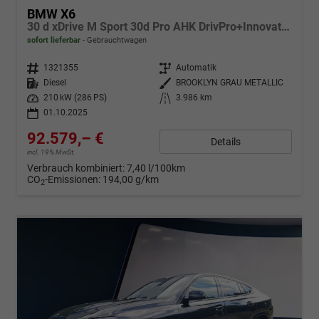
BMW X6
30 d xDrive M Sport 30d Pro AHK DrivPro+Innovation+Travel
sofort lieferbar
Gebrauchtwagen
Fahrzeugnr.
1321355
Getriebe
Automatik
Kraftstoff
Diesel
Außenfarbe
BROOKLYN GRAU METALLIC
Leistung
210 kW (286 PS)
Kilometerstand
3.986 km
01.10.2025
92.579,– €
Details
incl. 19% MwSt.
Verbrauch kombiniert:
7,40 l/100km
CO
-Emissionen:
194,00 g/km
2