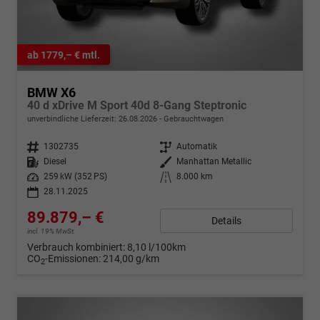
ab 1779,– € mtl.
BMW X6
40 d xDrive M Sport 40d 8-Gang Steptronic
unverbindliche Lieferzeit:
26.08.2026
Gebrauchtwagen
Fahrzeugnr.
1302735
Getriebe
Automatik
Kraftstoff
Diesel
Außenfarbe
Manhattan Metallic
Leistung
259 kW (352 PS)
Kilometerstand
8.000 km
28.11.2025
89.879,– €
Details
incl. 19% MwSt.
Verbrauch kombiniert:
8,10 l/100km
CO
-Emissionen:
214,00 g/km
2