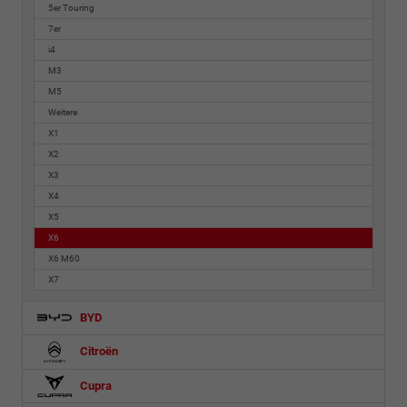
5er Touring
7er
i4
M3
M5
Weitere
X1
X2
X3
X4
X5
X6
X6 M60
X7
BYD
Citroën
Cupra