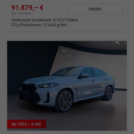
91.879,– €
Details
incl. 19% MwSt.
Verbrauch kombiniert:
8,10 l/100km
CO
-Emissionen:
214,00 g/km
2
ab 1833,– € mtl.