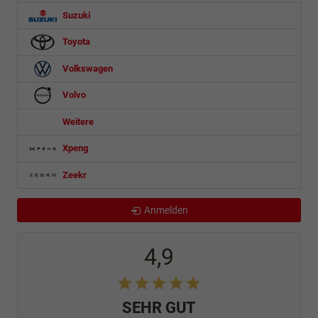
Suzuki
Toyota
Volkswagen
Volvo
Weitere
Xpeng
Zeekr
Anmelden
4,9
SEHR GUT