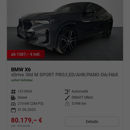
ab 1587,– € mtl.
BMW X6
xDrive 30d M SPORT PRO/LED/AHK/PANO-DA/H&K
sofort lieferbar
Fahrzeugnr.
1313934
Getriebe
Automatik
Kraftstoff
Diesel
Außenfarbe
DRAVIT GRAU
Leistung
210 kW (286 PS)
Kilometerstand
5.998 km
01.06.2025
80.179,– €
Details
incl. 19% MwSt.