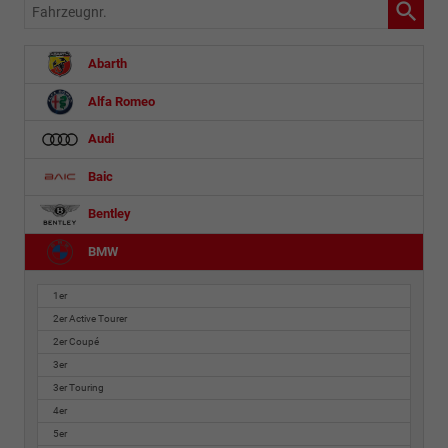
Fahrzeugnr.
Abarth
Alfa Romeo
Audi
Baic
Bentley
BMW
1er
2er Active Tourer
2er Coupé
3er
3er Touring
4er
5er