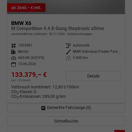
ab 2640,– € mtl.
BMW X6
M Competition 4.4 8-Gang Steptronic xDrive
unverbindliche Lieferzeit:
30.11.2026
Gebrauchtwagen
Fahrzeugnr.
1353981
Getriebe
Automatik
Kraftstoff
Benzin
Außenfarbe
BMW Individual Frozen Pure Grey metallic
Leistung
460 kW (625 PS)
Kilometerstand
5.000 km
10.06.2026
133.379,– €
Details
incl. 19% MwSt.
Verbrauch kombiniert:
12,80 l/100km
CO
-Klasse:
G
2
CO
-Emissionen:
289,00 g/km
2
Gemerkte Fahrzeuge (
0
)
Schnellsuche