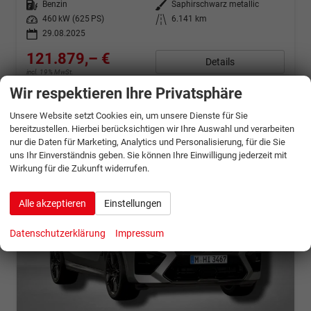
Kraftstoff
Benzin
Außenfarbe
Saphirschwarz metallic
Leistung
460 kW (625 PS)
Kilometerstand
6.141 km
29.08.2025
121.879,– €
Details
incl. 19% MwSt.
Verbrauch kombiniert:
12,80 l/100km
Wir respektieren Ihre Privatsphäre
CO
-Emissionen:
289,00 g/km
2
Unsere Website setzt Cookies ein, um unsere Dienste für Sie
bereitzustellen. Hierbei berücksichtigen wir Ihre Auswahl und verarbeiten
nur die Daten für Marketing, Analytics und Personalisierung, für die Sie
uns Ihr Einverständnis geben. Sie können Ihre Einwilligung jederzeit mit
Wirkung für die Zukunft widerrufen.
Alle akzeptieren
Einstellungen
Datenschutzerklärung
Impressum