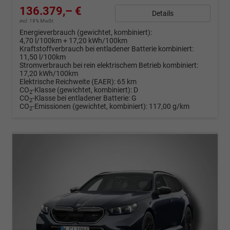
136.379,– €
Details
incl. 19% MwSt.
Energieverbrauch (gewichtet, kombiniert):
4,70 l/100km + 17,20 kWh/100km
Kraftstoffverbrauch bei entladener Batterie kombiniert:
11,50 l/100km
Stromverbrauch bei rein elektrischem Betrieb kombiniert:
17,20 kWh/100km
Elektrische Reichweite (EAER):
65 km
CO
-Klasse (gewichtet, kombiniert):
D
2
CO
-Klasse bei entladener Batterie:
G
2
CO
-Emissionen (gewichtet, kombiniert):
117,00 g/km
2