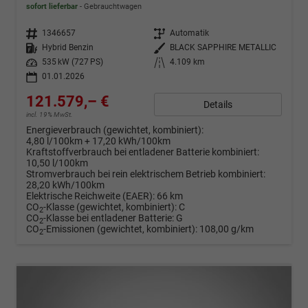
sofort lieferbar
Gebrauchtwagen
Fahrzeugnr.
1346657
Getriebe
Automatik
Kraftstoff
Hybrid Benzin
Außenfarbe
BLACK SAPPHIRE METALLIC
Leistung
535 kW (727 PS)
Kilometerstand
4.109 km
01.01.2026
121.579,– €
Details
incl. 19% MwSt.
Energieverbrauch (gewichtet, kombiniert):
4,80 l/100km + 17,20 kWh/100km
Kraftstoffverbrauch bei entladener Batterie kombiniert:
10,50 l/100km
Stromverbrauch bei rein elektrischem Betrieb kombiniert:
28,20 kWh/100km
Elektrische Reichweite (EAER):
66 km
CO
-Klasse (gewichtet, kombiniert):
C
2
CO
-Klasse bei entladener Batterie:
G
2
CO
-Emissionen (gewichtet, kombiniert):
108,00 g/km
2