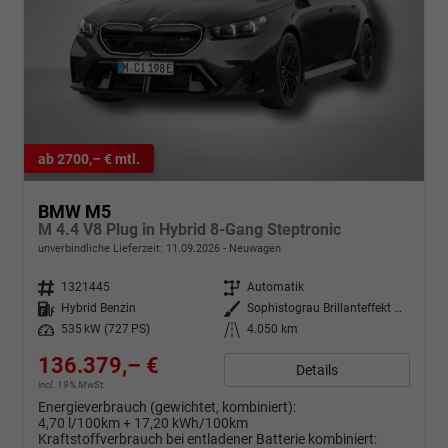
ab 2700,– € mtl.
BMW M5
M 4.4 V8 Plug in Hybrid 8-Gang Steptronic
unverbindliche Lieferzeit:
11.09.2026
Neuwagen
Fahrzeugnr.
1321445
Getriebe
Automatik
Kraftstoff
Hybrid Benzin
Außenfarbe
Sophistograu Brillanteffekt metallic
Leistung
535 kW (727 PS)
Kilometerstand
4.050 km
136.379,– €
Details
incl. 19% MwSt.
Energieverbrauch (gewichtet, kombiniert):
4,70 l/100km + 17,20 kWh/100km
Kraftstoffverbrauch bei entladener Batterie kombiniert: