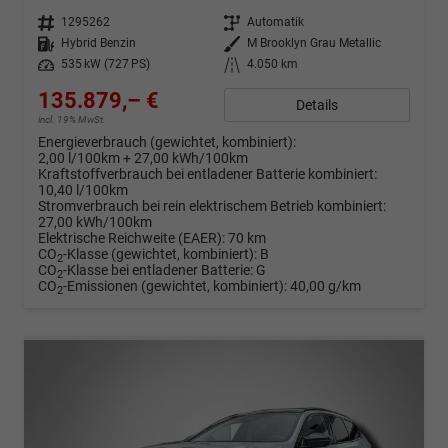
Fahrzeugnr.
1295262
Getriebe
Automatik
Kraftstoff
Hybrid Benzin
Außenfarbe
M Brooklyn Grau Metallic
Leistung
535 kW (727 PS)
Kilometerstand
4.050 km
135.879,– €
Details
incl. 19% MwSt.
Energieverbrauch (gewichtet, kombiniert):
2,00 l/100km + 27,00 kWh/100km
Kraftstoffverbrauch bei entladener Batterie kombiniert:
10,40 l/100km
Stromverbrauch bei rein elektrischem Betrieb kombiniert:
27,00 kWh/100km
Elektrische Reichweite (EAER):
70 km
CO
-Klasse (gewichtet, kombiniert):
B
2
CO
-Klasse bei entladener Batterie:
G
2
CO
-Emissionen (gewichtet, kombiniert):
40,00 g/km
2