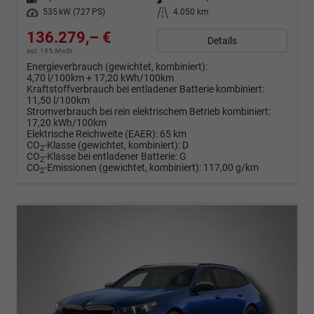
Leistung
535 kW (727 PS)
Kilometerstand
4.050 km
136.279,– €
Details
incl. 19% MwSt.
Energieverbrauch (gewichtet, kombiniert):
4,70 l/100km + 17,20 kWh/100km
Kraftstoffverbrauch bei entladener Batterie kombiniert:
11,50 l/100km
Stromverbrauch bei rein elektrischem Betrieb kombiniert:
17,20 kWh/100km
Elektrische Reichweite (EAER):
65 km
CO
-Klasse (gewichtet, kombiniert):
D
2
CO
-Klasse bei entladener Batterie:
G
2
CO
-Emissionen (gewichtet, kombiniert):
117,00 g/km
2