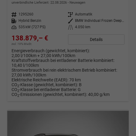
unverbindliche Lieferzeit:
22.08.2026
Neuwagen
Fahrzeugnr.
1295260
Getriebe
Automatik
Kraftstoff
Hybrid Benzin
Außenfarbe
BMW Individual Frozen Deep Grey Metallic
Leistung
535 kW (727 PS)
Kilometerstand
4.050 km
138.879,– €
Details
incl. 19% MwSt.
Energieverbrauch (gewichtet, kombiniert):
2,00 l/100km + 27,00 kWh/100km
Kraftstoffverbrauch bei entladener Batterie kombiniert:
10,40 l/100km
Stromverbrauch bei rein elektrischem Betrieb kombiniert:
27,00 kWh/100km
Elektrische Reichweite (EAER):
70 km
CO
-Klasse (gewichtet, kombiniert):
B
2
CO
-Klasse bei entladener Batterie:
G
2
CO
-Emissionen (gewichtet, kombiniert):
40,00 g/km
2