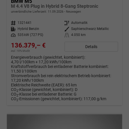
BMW M5
M 4.4 V8 Plug in Hybrid 8-Gang Steptronic
unverbindliche Lieferzeit:
11.09.2026
Neuwagen
Fahrzeugnr.
1321441
Getriebe
Automatik
Kraftstoff
Hybrid Benzin
Außenfarbe
Saphierschwarz Metallic
Leistung
535 kW (727 PS)
Kilometerstand
4.050 km
136.379,– €
Details
incl. 19% MwSt.
Energieverbrauch (gewichtet, kombiniert):
4,70 l/100km + 17,20 kWh/100km
Kraftstoffverbrauch bei entladener Batterie kombiniert:
11,50 l/100km
Stromverbrauch bei rein elektrischem Betrieb kombiniert:
17,20 kWh/100km
Elektrische Reichweite (EAER):
65 km
CO
-Klasse (gewichtet, kombiniert):
D
2
CO
-Klasse bei entladener Batterie:
G
2
CO
-Emissionen (gewichtet, kombiniert):
117,00 g/km
2