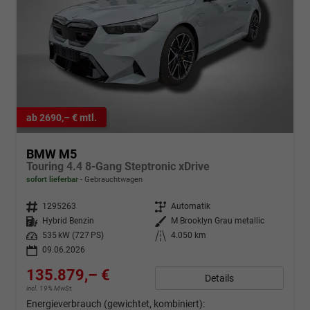
ab 2690,– € mtl.
BMW M5
Touring 4.4 8-Gang Steptronic xDrive
sofort lieferbar
Gebrauchtwagen
Fahrzeugnr.
1295263
Getriebe
Automatik
Kraftstoff
Hybrid Benzin
Außenfarbe
M Brooklyn Grau metallic
Leistung
535 kW (727 PS)
Kilometerstand
4.050 km
09.06.2026
135.879,– €
Details
incl. 19% MwSt.
Energieverbrauch (gewichtet, kombiniert):