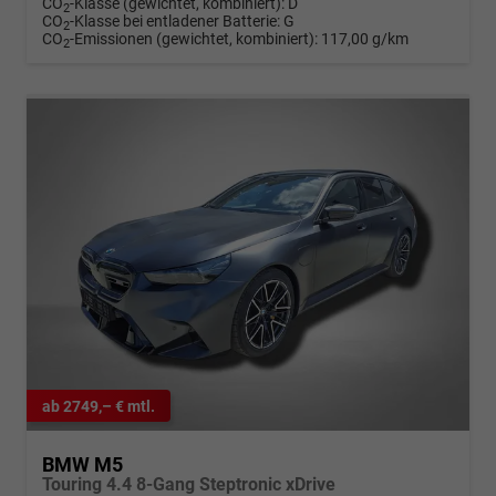
CO
-Klasse (gewichtet, kombiniert):
D
2
CO
-Klasse bei entladener Batterie:
G
2
CO
-Emissionen (gewichtet, kombiniert):
117,00 g/km
2
ab 2749,– € mtl.
BMW M5
Touring 4.4 8-Gang Steptronic xDrive