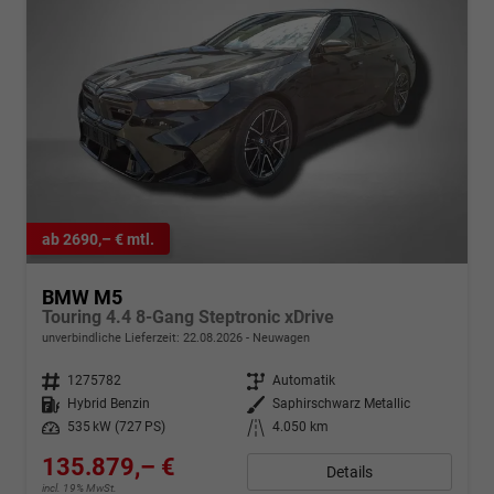
ab 2690,– € mtl.
BMW M5
Touring 4.4 8-Gang Steptronic xDrive
unverbindliche Lieferzeit:
22.08.2026
Neuwagen
Fahrzeugnr.
1275782
Getriebe
Automatik
Kraftstoff
Hybrid Benzin
Außenfarbe
Saphirschwarz Metallic
Leistung
535 kW (727 PS)
Kilometerstand
4.050 km
135.879,– €
Details
incl. 19% MwSt.