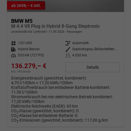
ab 2698,– € mtl.
BMW M5
M 4.4 V8 Plug in Hybrid 8-Gang Steptronic
unverbindliche Lieferzeit:
11.09.2026
Neuwagen
Fahrzeugnr.
1321450
Getriebe
Automatik
Kraftstoff
Hybrid Benzin
Außenfarbe
Sophistograu Brillanteffekt metallic
Leistung
535 kW (727 PS)
Kilometerstand
4.050 km
136.279,– €
Details
incl. 19% MwSt.
Energieverbrauch (gewichtet, kombiniert):
4,70 l/100km + 17,20 kWh/100km
Kraftstoffverbrauch bei entladener Batterie kombiniert:
11,50 l/100km
Stromverbrauch bei rein elektrischem Betrieb kombiniert:
17,20 kWh/100km
Elektrische Reichweite (EAER):
65 km
CO
-Klasse (gewichtet, kombiniert):
D
2
CO
-Klasse bei entladener Batterie:
G
2
CO
-Emissionen (gewichtet, kombiniert):
117,00 g/km
2