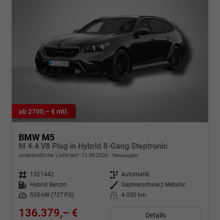
ab 2700,– € mtl.
BMW M5
M 4.4 V8 Plug in Hybrid 8-Gang Steptronic
unverbindliche Lieferzeit:
11.09.2026
Neuwagen
Fahrzeugnr.
1321442
Getriebe
Automatik
Kraftstoff
Hybrid Benzin
Außenfarbe
Saphierschwarz Metallic
Leistung
535 kW (727 PS)
Kilometerstand
4.050 km
136.379,– €
Details