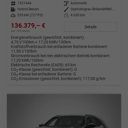
Fahrzeugnr.
1321444
Getriebe
Automatik
Kraftstoff
Hybrid Benzin
Außenfarbe
Sophistograu Brillanteffekt metallic
Leistung
535 kW (727 PS)
Kilometerstand
4.050 km
136.379,– €
Details
incl. 19% MwSt.
Energieverbrauch (gewichtet, kombiniert):
4,70 l/100km + 17,20 kWh/100km
Kraftstoffverbrauch bei entladener Batterie kombiniert:
11,50 l/100km
Stromverbrauch bei rein elektrischem Betrieb kombiniert:
17,20 kWh/100km
Elektrische Reichweite (EAER):
65 km
CO
-Klasse (gewichtet, kombiniert):
D
2
CO
-Klasse bei entladener Batterie:
G
2
CO
-Emissionen (gewichtet, kombiniert):
117,00 g/km
2