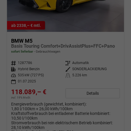
ab 2338,– € mtl.
BMW M5
Basis Touring Comfort+DrivAssistPlus+FFC+Pano
sofort lieferbar
Gebrauchtwagen
Fahrzeugnr.
1287786
Getriebe
Automatik
Kraftstoff
Hybrid Benzin
Außenfarbe
SONDERLACKIERUNG
Leistung
535 kW (727 PS)
Kilometerstand
5.226 km
01.07.2025
118.089,– €
Details
incl. 19% MwSt.
Energieverbrauch (gewichtet, kombiniert):
1,80 l/100km + 26,00 kWh/100km
Kraftstoffverbrauch bei entladener Batterie kombiniert:
10,50 l/100km
Stromverbrauch bei rein elektrischem Betrieb kombiniert:
28,10 kWh/100km