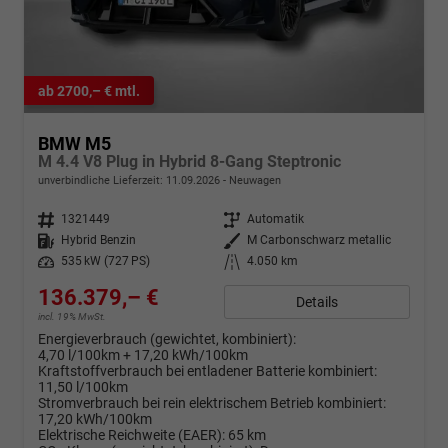
ab 2700,– € mtl.
BMW M5
M 4.4 V8 Plug in Hybrid 8-Gang Steptronic
unverbindliche Lieferzeit:
11.09.2026
Neuwagen
Fahrzeugnr.
1321449
Getriebe
Automatik
Kraftstoff
Hybrid Benzin
Außenfarbe
M Carbonschwarz metallic
Leistung
535 kW (727 PS)
Kilometerstand
4.050 km
136.379,– €
Details
incl. 19% MwSt.
Energieverbrauch (gewichtet, kombiniert):
4,70 l/100km + 17,20 kWh/100km
Kraftstoffverbrauch bei entladener Batterie kombiniert:
11,50 l/100km
Stromverbrauch bei rein elektrischem Betrieb kombiniert:
17,20 kWh/100km
Elektrische Reichweite (EAER):
65 km