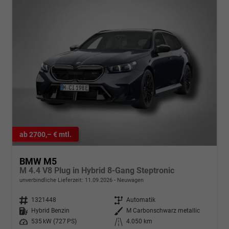
ab 2700,– € mtl.
BMW M5
M 4.4 V8 Plug in Hybrid 8-Gang Steptronic
unverbindliche Lieferzeit:
11.09.2026
Neuwagen
Fahrzeugnr.
1321448
Getriebe
Automatik
Kraftstoff
Hybrid Benzin
Außenfarbe
M Carbonschwarz metallic
Leistung
535 kW (727 PS)
Kilometerstand
4.050 km