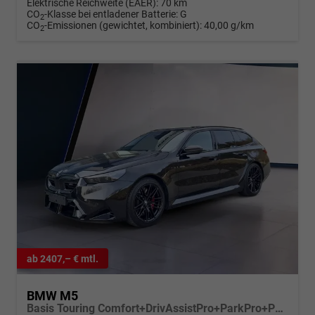
Elektrische Reichweite (EAER):
70 km
CO
-Klasse bei entladener Batterie:
G
2
CO
-Emissionen (gewichtet, kombiniert):
40,00 g/km
2
ab 2407,– € mtl.
BMW M5
Basis Touring Comfort+DrivAssistPro+ParkPro+Pano