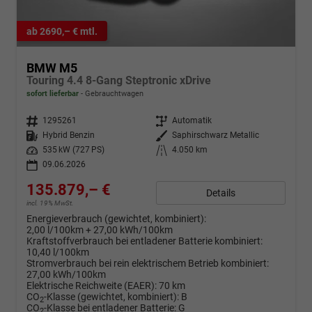
ab 2690,– € mtl.
BMW M5
Touring 4.4 8-Gang Steptronic xDrive
sofort lieferbar
Gebrauchtwagen
Fahrzeugnr.
1295261
Getriebe
Automatik
Kraftstoff
Hybrid Benzin
Außenfarbe
Saphirschwarz Metallic
Leistung
535 kW (727 PS)
Kilometerstand
4.050 km
09.06.2026
135.879,– €
Details
incl. 19% MwSt.
Energieverbrauch (gewichtet, kombiniert):
2,00 l/100km + 27,00 kWh/100km
Kraftstoffverbrauch bei entladener Batterie kombiniert:
10,40 l/100km
Stromverbrauch bei rein elektrischem Betrieb kombiniert:
27,00 kWh/100km
Elektrische Reichweite (EAER):
70 km
CO
-Klasse (gewichtet, kombiniert):
B
2
CO
-Klasse bei entladener Batterie:
G
2