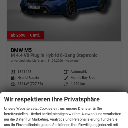
ab 2698,– € mtl.
BMW M5
M 4.4 V8 Plug in Hybrid 8-Gang Steptronic
unverbindliche Lieferzeit:
11.09.2026
Neuwagen
Fahrzeugnr.
1321453
Getriebe
Automatik
Kraftstoff
Hybrid Benzin
Außenfarbe
Marine Bay Blue
Leistung
535 kW (727 PS)
Kilometerstand
4.050 km
136.279,– €
Details
Wir respektieren Ihre Privatsphäre
incl. 19% MwSt.
Energieverbrauch (gewichtet, kombiniert):
Unsere Website setzt Cookies ein, um unsere Dienste für Sie
4,70 l/100km + 17,20 kWh/100km
bereitzustellen. Hierbei berücksichtigen wir Ihre Auswahl und verarbeiten
Kraftstoffverbrauch bei entladener Batterie kombiniert:
nur die Daten für Marketing, Analytics und Personalisierung, für die Sie
11,50 l/100km
Stromverbrauch bei rein elektrischem Betrieb kombiniert:
uns Ihr Einverständnis geben. Sie können Ihre Einwilligung jederzeit mit