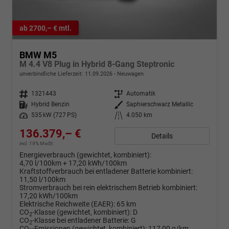
ab 2700,– € mtl.
BMW M5
M 4.4 V8 Plug in Hybrid 8-Gang Steptronic
unverbindliche Lieferzeit:
11.09.2026
Neuwagen
Fahrzeugnr.
1321443
Getriebe
Automatik
Kraftstoff
Hybrid Benzin
Außenfarbe
Saphierschwarz Metallic
Leistung
535 kW (727 PS)
Kilometerstand
4.050 km
136.379,– €
Details
incl. 19% MwSt.
Energieverbrauch (gewichtet, kombiniert):
4,70 l/100km + 17,20 kWh/100km
Kraftstoffverbrauch bei entladener Batterie kombiniert:
11,50 l/100km
Stromverbrauch bei rein elektrischem Betrieb kombiniert:
17,20 kWh/100km
Elektrische Reichweite (EAER):
65 km
CO
-Klasse (gewichtet, kombiniert):
D
2
CO
-Klasse bei entladener Batterie:
G
2
CO
-Emissionen (gewichtet, kombiniert):
117,00 g/km