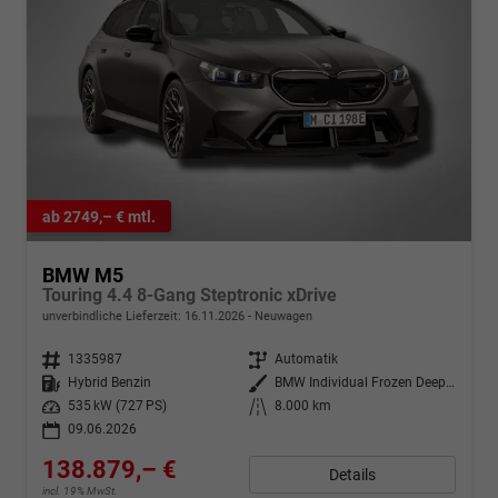
ab 2749,– € mtl.
BMW M5
Touring 4.4 8-Gang Steptronic xDrive
unverbindliche Lieferzeit:
16.11.2026
Neuwagen
Fahrzeugnr.
1335987
Getriebe
Automatik
Kraftstoff
Hybrid Benzin
Außenfarbe
BMW Individual Frozen Deep Grey Metallic
Leistung
535 kW (727 PS)
Kilometerstand
8.000 km
09.06.2026
138.879,– €
Details
incl. 19% MwSt.