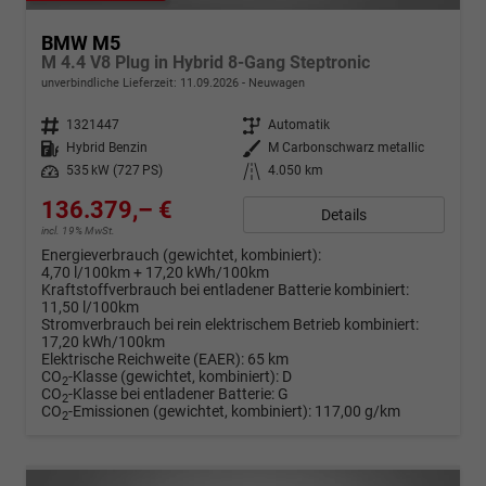
BMW M5
M 4.4 V8 Plug in Hybrid 8-Gang Steptronic
unverbindliche Lieferzeit:
11.09.2026
Neuwagen
Fahrzeugnr.
1321447
Getriebe
Automatik
Kraftstoff
Hybrid Benzin
Außenfarbe
M Carbonschwarz metallic
Leistung
535 kW (727 PS)
Kilometerstand
4.050 km
136.379,– €
Details
incl. 19% MwSt.
Energieverbrauch (gewichtet, kombiniert):
4,70 l/100km + 17,20 kWh/100km
Kraftstoffverbrauch bei entladener Batterie kombiniert:
11,50 l/100km
Stromverbrauch bei rein elektrischem Betrieb kombiniert:
17,20 kWh/100km
Elektrische Reichweite (EAER):
65 km
CO
-Klasse (gewichtet, kombiniert):
D
2
CO
-Klasse bei entladener Batterie:
G
2
CO
-Emissionen (gewichtet, kombiniert):
117,00 g/km
2