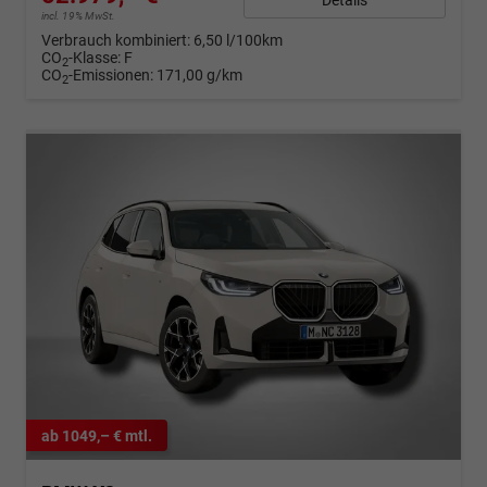
incl. 19% MwSt.
Verbrauch kombiniert:
6,50 l/100km
CO
-Klasse:
F
2
CO
-Emissionen:
171,00 g/km
2
ab 1049,– € mtl.