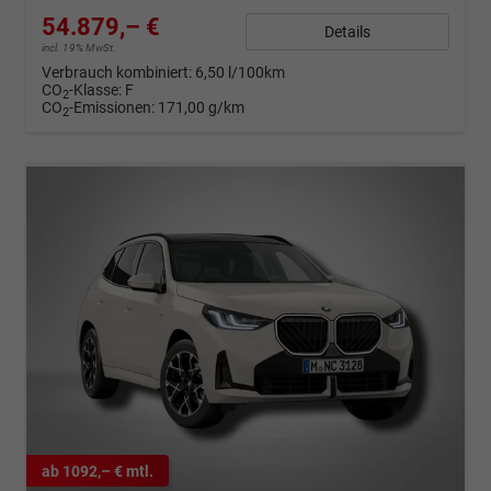
54.879,– €
Details
incl. 19% MwSt.
Verbrauch kombiniert:
6,50 l/100km
CO
-Klasse:
F
2
CO
-Emissionen:
171,00 g/km
2
ab 1092,– € mtl.