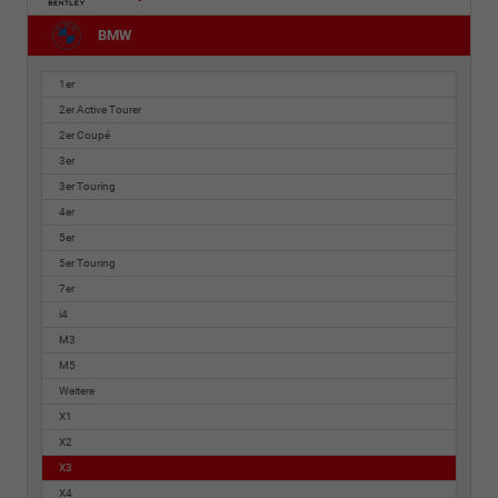
BMW
1er
2er Active Tourer
2er Coupé
3er
3er Touring
4er
5er
5er Touring
7er
i4
M3
M5
Weitere
X1
X2
X3
X4