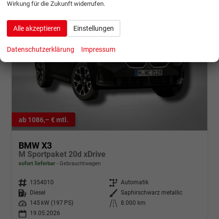
Wirkung für die Zukunft widerrufen.
Alle akzeptieren
Einstellungen
Datenschutzerklärung
Impressum
ab 1086,– € mtl.
BMW X3
M Sportpaket 20d xDrive
sofort lieferbar
Gebrauchtwagen
Fahrzeugnr.
1354010
Getriebe
Automatik
Kraftstoff
Diesel
Außenfarbe
Saphirschwarz metallic
Leistung
145 kW (197 PS)
Kilometerstand
8.000 km
19.05.2026