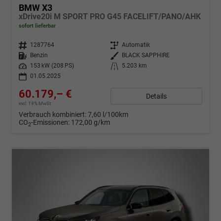
BMW X3
xDrive20i M SPORT PRO G45 FACELIFT/PANO/AHK
sofort lieferbar
Fahrzeugnr.
1287764
Getriebe
Automatik
Kraftstoff
Benzin
Außenfarbe
BLACK SAPPHIRE
Leistung
153 kW (208 PS)
Kilometerstand
5.203 km
01.05.2025
60.179,– €
Details
incl. 19% MwSt.
Verbrauch kombiniert:
7,60 l/100km
CO
-Emissionen:
172,00 g/km
2