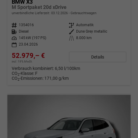
BMW X3
M Sportpaket 20d xDrive
unverbindliche Lieferzeit:
03.12.2026
Gebrauchtwagen
Fahrzeugnr.
1354016
Getriebe
Automatik
Kraftstoff
Diesel
Außenfarbe
Dune Grey metallic
Leistung
145 kW (197 PS)
Kilometerstand
8.000 km
23.04.2026
52.979,– €
Details
incl. 19% MwSt.
Verbrauch kombiniert:
6,50 l/100km
CO
-Klasse:
F
2
CO
-Emissionen:
171,00 g/km
2