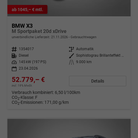
ab 1045,– € mtl.
BMW X3
M Sportpaket 20d xDrive
unverbindliche Lieferzeit:
21.11.2026
Gebrauchtwagen
Fahrzeugnr.
1354017
Getriebe
Automatik
Kraftstoff
Diesel
Außenfarbe
Sophistograu Brillanteffekt metallic
Leistung
145 kW (197 PS)
Kilometerstand
9.000 km
23.04.2026
52.779,– €
Details
incl. 19% MwSt.
Verbrauch kombiniert:
6,50 l/100km
CO
-Klasse:
F
2
CO
-Emissionen:
171,00 g/km
2