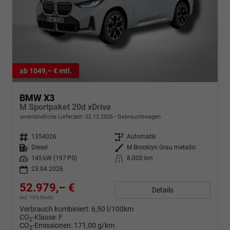
ab 1049,– € mtl.
BMW X3
M Sportpaket 20d xDrive
unverbindliche Lieferzeit:
02.12.2026
Gebrauchtwagen
Fahrzeugnr.
1354026
Getriebe
Automatik
Kraftstoff
Diesel
Außenfarbe
M Brooklyn Grau metallic
Leistung
145 kW (197 PS)
Kilometerstand
8.000 km
23.04.2026
52.979,– €
Details
incl. 19% MwSt.
Verbrauch kombiniert:
6,50 l/100km
CO
-Klasse:
F
2
CO
-Emissionen:
171,00 g/km
2