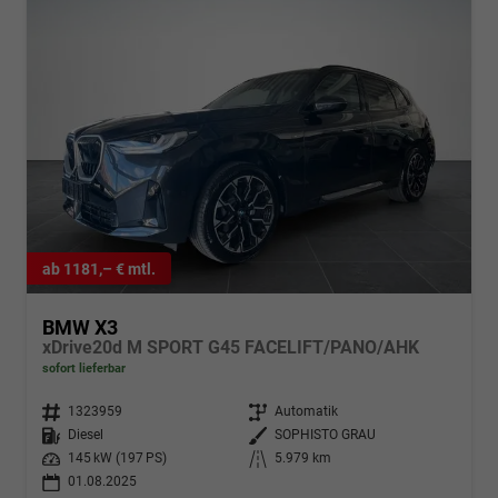
ab 1181,– € mtl.
BMW X3
xDrive20d M SPORT G45 FACELIFT/PANO/AHK
sofort lieferbar
Fahrzeugnr.
1323959
Getriebe
Automatik
Kraftstoff
Diesel
Außenfarbe
SOPHISTO GRAU
Leistung
145 kW (197 PS)
Kilometerstand
5.979 km
01.08.2025