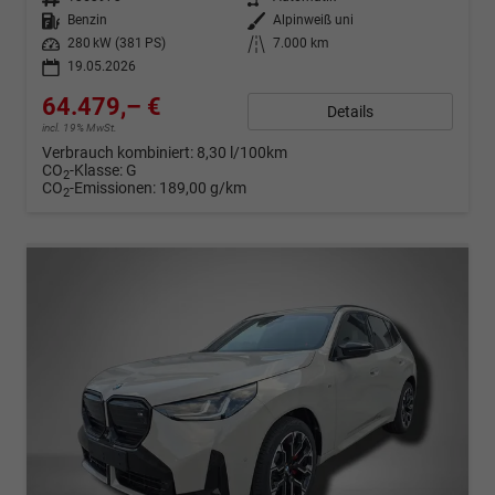
Kraftstoff
Benzin
Außenfarbe
Alpinweiß uni
Leistung
280 kW (381 PS)
Kilometerstand
7.000 km
19.05.2026
64.479,– €
Details
incl. 19% MwSt.
Verbrauch kombiniert:
8,30 l/100km
CO
-Klasse:
G
2
CO
-Emissionen:
189,00 g/km
2