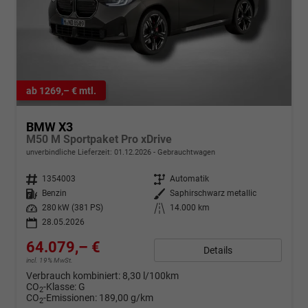
ab 1269,– € mtl.
BMW X3
M50 M Sportpaket Pro xDrive
unverbindliche Lieferzeit:
01.12.2026
Gebrauchtwagen
Fahrzeugnr.
1354003
Getriebe
Automatik
Kraftstoff
Benzin
Außenfarbe
Saphirschwarz metallic
Leistung
280 kW (381 PS)
Kilometerstand
14.000 km
28.05.2026
64.079,– €
Details
incl. 19% MwSt.
Verbrauch kombiniert:
8,30 l/100km
CO
-Klasse:
G
2
CO
-Emissionen:
189,00 g/km
2