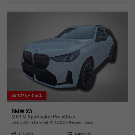
ab 1276,– € mtl.
BMW X3
M50 M Sportpaket Pro xDrive
unverbindliche Lieferzeit:
07.12.2026
Gebrauchtwagen
Fahrzeugnr.
1353973
Getriebe
Automatik