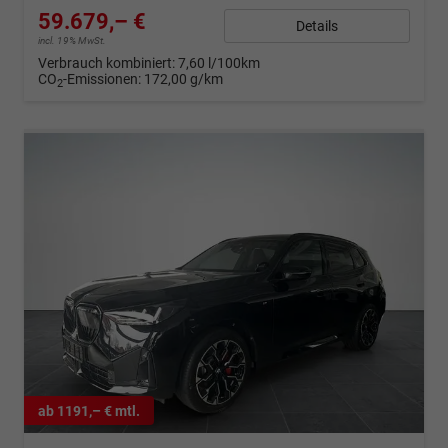
59.679,– €
Details
incl. 19% MwSt.
Verbrauch kombiniert:
7,60 l/100km
CO
-Emissionen:
172,00 g/km
2
ab 1191,– € mtl.