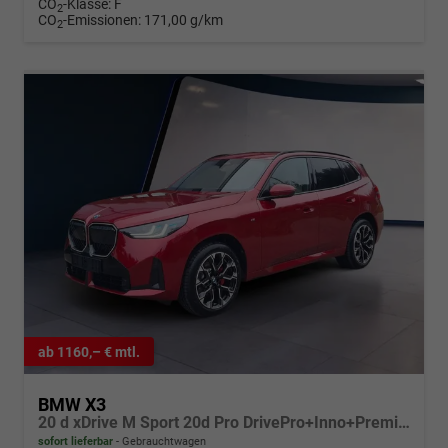
CO
-Klasse:
F
2
CO
-Emissionen:
171,00 g/km
2
ab 1160,– € mtl.
BMW X3
20 d xDrive M Sport 20d Pro DrivePro+Inno+Premium+ParkPro
sofort lieferbar
Gebrauchtwagen