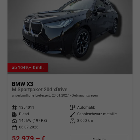
ab 1049,– € mtl.
BMW X3
M Sportpaket 20d xDrive
unverbindliche Lieferzeit:
23.01.2027
Gebrauchtwagen
Fahrzeugnr.
1354011
Getriebe
Automatik
Kraftstoff
Diesel
Außenfarbe
Saphirschwarz metallic
Leistung
145 kW (197 PS)
Kilometerstand
8.000 km
06.07.2026
52.979,– €
Details