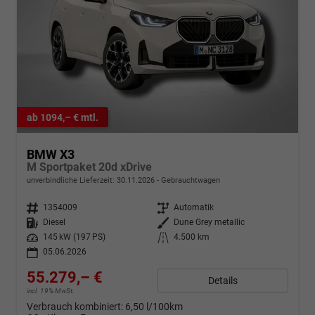
ab 1094,– € mtl.
BMW X3
M Sportpaket 20d xDrive
unverbindliche Lieferzeit:
30.11.2026
Gebrauchtwagen
Fahrzeugnr.
1354009
Getriebe
Automatik
Kraftstoff
Diesel
Außenfarbe
Dune Grey metallic
Leistung
145 kW (197 PS)
Kilometerstand
4.500 km
05.06.2026
55.279,– €
Details
incl. 19% MwSt.
Verbrauch kombiniert:
6,50 l/100km