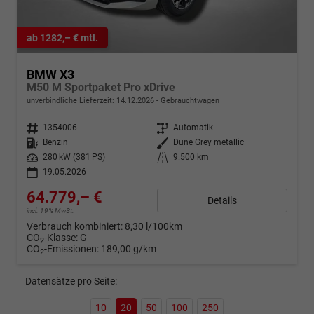
ab 1282,– € mtl.
BMW X3
M50 M Sportpaket Pro xDrive
unverbindliche Lieferzeit:
14.12.2026
Gebrauchtwagen
Fahrzeugnr.
1354006
Getriebe
Automatik
Kraftstoff
Benzin
Außenfarbe
Dune Grey metallic
Leistung
280 kW (381 PS)
Kilometerstand
9.500 km
19.05.2026
64.779,– €
Details
incl. 19% MwSt.
Verbrauch kombiniert:
8,30 l/100km
CO
-Klasse:
G
2
CO
-Emissionen:
189,00 g/km
2
Datensätze pro Seite:
10
20
50
100
250