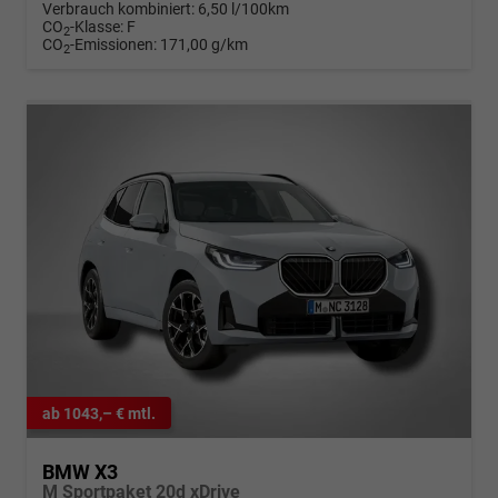
Verbrauch kombiniert:
6,50 l/100km
CO
-Klasse:
F
2
CO
-Emissionen:
171,00 g/km
2
ab 1043,– € mtl.
BMW X3
M Sportpaket 20d xDrive