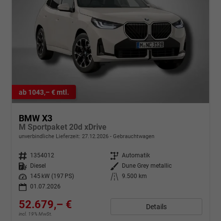
ab 1043,– € mtl.
BMW X3
M Sportpaket 20d xDrive
unverbindliche Lieferzeit:
27.12.2026
Gebrauchtwagen
Fahrzeugnr.
1354012
Getriebe
Automatik
Kraftstoff
Diesel
Außenfarbe
Dune Grey metallic
Leistung
145 kW (197 PS)
Kilometerstand
9.500 km
01.07.2026
52.679,– €
Details
incl. 19% MwSt.