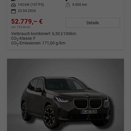
Leistung
145 kW (197 PS)
Kilometerstand
9.000 km
23.04.2026
52.779,– €
Details
incl. 19% MwSt.
Verbrauch kombiniert:
6,50 l/100km
CO
-Klasse:
F
2
CO
-Emissionen:
171,00 g/km
2