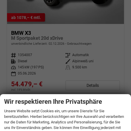
ab 1078,– € mtl.
BMW X3
M Sportpaket 20d xDrive
unverbindliche Lieferzeit:
02.12.2026
Gebrauchtwagen
Fahrzeugnr.
1354007
Getriebe
Automatik
Kraftstoff
Diesel
Außenfarbe
Alpinweiß uni
Leistung
145 kW (197 PS)
Kilometerstand
9.500 km
05.06.2026
54.479,– €
Details
incl. 19% MwSt.
Verbrauch kombiniert:
6,50 l/100km
Wir respektieren Ihre Privatsphäre
CO
-Klasse:
F
2
CO
-Emissionen:
171,00 g/km
2
Unsere Website setzt Cookies ein, um unsere Dienste für Sie
bereitzustellen. Hierbei berücksichtigen wir Ihre Auswahl und verarbeiten
nur die Daten für Marketing, Analytics und Personalisierung, für die Sie
uns Ihr Einverständnis geben. Sie können Ihre Einwilligung jederzeit mit