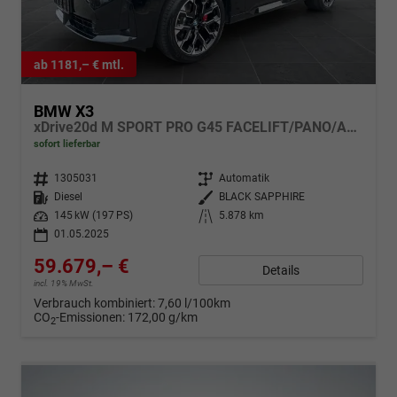
ab 1181,– € mtl.
BMW X3
xDrive20d M SPORT PRO G45 FACELIFT/PANO/AHK
sofort lieferbar
Fahrzeugnr.
1305031
Getriebe
Automatik
Kraftstoff
Diesel
Außenfarbe
BLACK SAPPHIRE
Leistung
145 kW (197 PS)
Kilometerstand
5.878 km
01.05.2025
59.679,– €
Details
incl. 19% MwSt.
Verbrauch kombiniert:
7,60 l/100km
CO
-Emissionen:
172,00 g/km
2