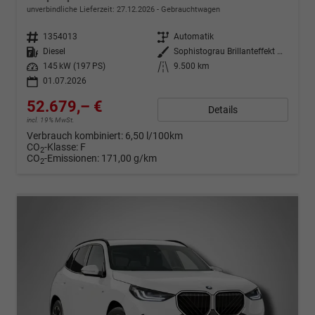
unverbindliche Lieferzeit:
27.12.2026
Gebrauchtwagen
Fahrzeugnr.
1354013
Getriebe
Automatik
Kraftstoff
Diesel
Außenfarbe
Sophistograu Brillanteffekt metallic
Leistung
145 kW (197 PS)
Kilometerstand
9.500 km
01.07.2026
52.679,– €
Details
incl. 19% MwSt.
Verbrauch kombiniert:
6,50 l/100km
CO
-Klasse:
F
2
CO
-Emissionen:
171,00 g/km
2