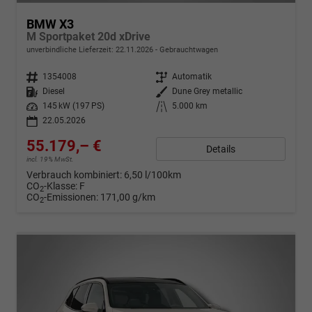
BMW X3
M Sportpaket 20d xDrive
unverbindliche Lieferzeit:
22.11.2026
Gebrauchtwagen
Fahrzeugnr.
1354008
Getriebe
Automatik
Kraftstoff
Diesel
Außenfarbe
Dune Grey metallic
Leistung
145 kW (197 PS)
Kilometerstand
5.000 km
22.05.2026
55.179,– €
Details
incl. 19% MwSt.
Verbrauch kombiniert:
6,50 l/100km
CO
-Klasse:
F
2
CO
-Emissionen:
171,00 g/km
2