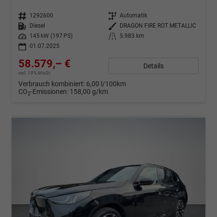
Fahrzeugnr.
1292600
Getriebe
Automatik
Kraftstoff
Diesel
Außenfarbe
DRAGON FIRE ROT METALLIC
Leistung
145 kW (197 PS)
Kilometerstand
5.983 km
01.07.2025
58.579,– €
Details
incl. 19% MwSt.
Verbrauch kombiniert:
6,00 l/100km
CO
-Emissionen:
158,00 g/km
2