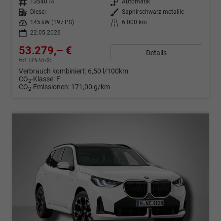
Fahrzeugnr.
1354014
Getriebe
Automatik
Kraftstoff
Diesel
Außenfarbe
Saphirschwarz metallic
Leistung
145 kW (197 PS)
Kilometerstand
6.000 km
22.05.2026
53.279,– €
Details
incl. 19% MwSt.
Verbrauch kombiniert:
6,50 l/100km
CO
-Klasse:
F
2
CO
-Emissionen:
171,00 g/km
2