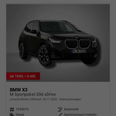
ab 1045,– € mtl.
BMW X3
M Sportpaket 20d xDrive
unverbindliche Lieferzeit:
26.11.2026
Gebrauchtwagen
Fahrzeugnr.
1354015
Getriebe
Automatik
Kraftstoff
Diesel
Außenfarbe
Saphirschwarz metallic