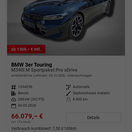
ab 1308,– € mtl.
BMW 3er Touring
M340i M Sportpaket Pro xDrive
unverbindliche Lieferzeit:
03.10.2026
Gebrauchtwagen
Fahrzeugnr.
1354056
Getriebe
Automatik
Kraftstoff
Benzin
Außenfarbe
Saphirschwarz metallic
Leistung
288 kW (392 PS)
Kilometerstand
8.000 km
06.05.2026
66.079,– €
Details
incl. 19% MwSt.
Verbrauch kombiniert:
7,50 l/100km