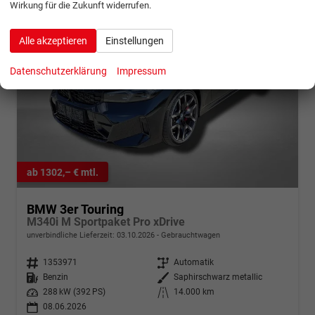
Wirkung für die Zukunft widerrufen.
Alle akzeptieren
Einstellungen
Datenschutzerklärung
Impressum
ab 1302,– € mtl.
BMW 3er Touring
M340i M Sportpaket Pro xDrive
unverbindliche Lieferzeit:
03.10.2026
Gebrauchtwagen
Fahrzeugnr.
1353971
Getriebe
Automatik
Kraftstoff
Benzin
Außenfarbe
Saphirschwarz metallic
Leistung
288 kW (392 PS)
Kilometerstand
14.000 km
08.06.2026