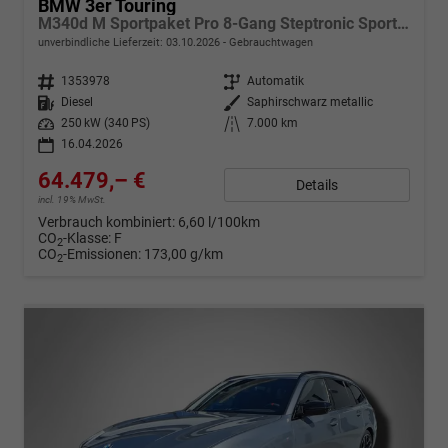
BMW 3er Touring
M340d M Sportpaket Pro 8-Gang Steptronic Sport Getriebe xD
unverbindliche Lieferzeit:
03.10.2026
Gebrauchtwagen
Fahrzeugnr.
1353978
Getriebe
Automatik
Kraftstoff
Diesel
Außenfarbe
Saphirschwarz metallic
Leistung
250 kW (340 PS)
Kilometerstand
7.000 km
16.04.2026
64.479,– €
Details
incl. 19% MwSt.
Verbrauch kombiniert:
6,60 l/100km
CO
-Klasse:
F
2
CO
-Emissionen:
173,00 g/km
2