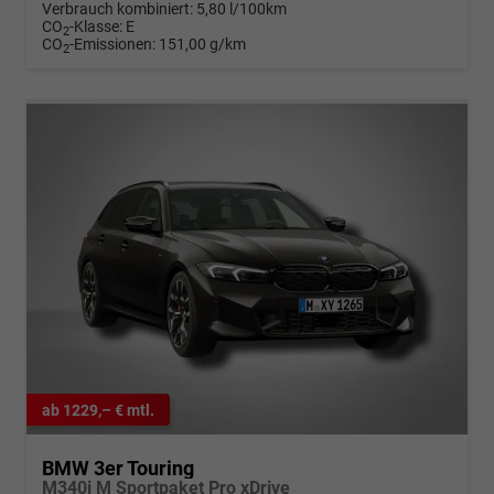
Verbrauch kombiniert:
5,80 l/100km
CO
-Klasse:
E
2
CO
-Emissionen:
151,00 g/km
2
ab 1229,– € mtl.
BMW 3er Touring
M340i M Sportpaket Pro xDrive