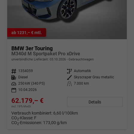
ab 1231,– € mtl.
BMW 3er Touring
M340d M Sportpaket Pro xDrive
unverbindliche Lieferzeit:
03.10.2026
Gebrauchtwagen
Fahrzeugnr.
1354059
Getriebe
Automatik
Kraftstoff
Diesel
Außenfarbe
Skyscraper Grau metallic
Leistung
250 kW (340 PS)
Kilometerstand
7.000 km
10.04.2026
62.179,– €
Details
incl. 19% MwSt.
Verbrauch kombiniert:
6,60 l/100km
CO
-Klasse:
F
2
CO
-Emissionen:
173,00 g/km
2