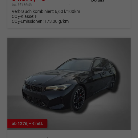
incl. 19% MwSt.
Verbrauch kombiniert:
6,60 l/100km
CO
-Klasse:
F
2
CO
-Emissionen:
173,00 g/km
2
ab 1276,– € mtl.