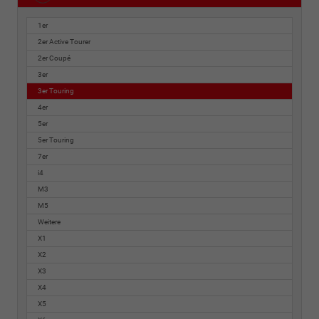
1er
2er Active Tourer
2er Coupé
3er
3er Touring
4er
5er
5er Touring
7er
i4
M3
M5
Weitere
X1
X2
X3
X4
X5