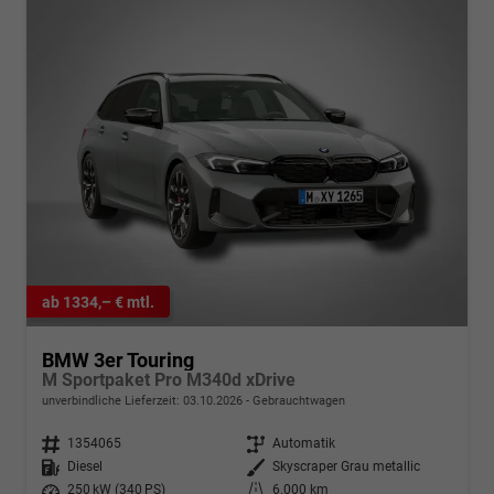
ab 1334,– € mtl.
BMW 3er Touring
M Sportpaket Pro M340d xDrive
unverbindliche Lieferzeit:
03.10.2026
Gebrauchtwagen
Fahrzeugnr.
1354065
Getriebe
Automatik
Kraftstoff
Diesel
Außenfarbe
Skyscraper Grau metallic
Leistung
250 kW (340 PS)
Kilometerstand
6.000 km