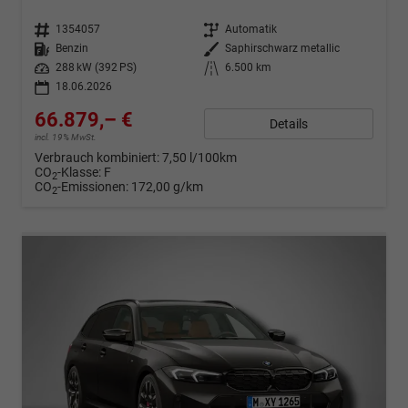
Fahrzeugnr.
1354057
Getriebe
Automatik
Kraftstoff
Benzin
Außenfarbe
Saphirschwarz metallic
Leistung
288 kW (392 PS)
Kilometerstand
6.500 km
18.06.2026
66.879,– €
Details
incl. 19% MwSt.
Verbrauch kombiniert:
7,50 l/100km
CO
-Klasse:
F
2
CO
-Emissionen:
172,00 g/km
2