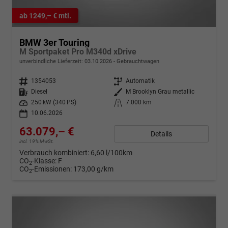
ab 1249,– € mtl.
BMW 3er Touring
M Sportpaket Pro M340d xDrive
unverbindliche Lieferzeit:
03.10.2026
Gebrauchtwagen
Fahrzeugnr.
1354053
Getriebe
Automatik
Kraftstoff
Diesel
Außenfarbe
M Brooklyn Grau metallic
Leistung
250 kW (340 PS)
Kilometerstand
7.000 km
10.06.2026
63.079,– €
Details
incl. 19% MwSt.
Verbrauch kombiniert:
6,60 l/100km
CO
-Klasse:
F
2
CO
-Emissionen:
173,00 g/km
2