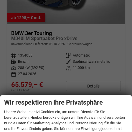
ab 1298,– € mtl.
BMW 3er Touring
M340i M Sportpaket Pro xDrive
unverbindliche Lieferzeit:
03.10.2026
Gebrauchtwagen
Fahrzeugnr.
1354055
Getriebe
Automatik
Kraftstoff
Benzin
Außenfarbe
Saphirschwarz metallic
Leistung
288 kW (392 PS)
Kilometerstand
11.000 km
27.04.2026
65.579,– €
Details
incl. 19% MwSt.
Verbrauch kombiniert:
7,50 l/100km
Wir respektieren Ihre Privatsphäre
CO
-Klasse:
F
2
CO
-Emissionen:
172,00 g/km
2
Unsere Website setzt Cookies ein, um unsere Dienste für Sie
bereitzustellen. Hierbei berücksichtigen wir Ihre Auswahl und verarbeiten
nur die Daten für Marketing, Analytics und Personalisierung, für die Sie
uns Ihr Einverständnis geben. Sie können Ihre Einwilligung jederzeit mit