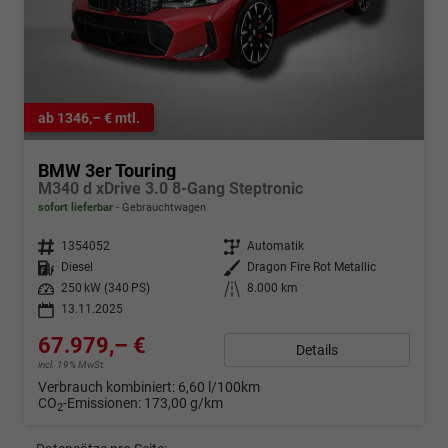
ab 1346,– € mtl.
BMW 3er Touring
M340 d xDrive 3.0 8-Gang Steptronic
sofort lieferbar
Gebrauchtwagen
Fahrzeugnr.
1354052
Getriebe
Automatik
Kraftstoff
Diesel
Außenfarbe
Dragon Fire Rot Metallic
Leistung
250 kW (340 PS)
Kilometerstand
8.000 km
13.11.2025
67.979,– €
Details
incl. 19% MwSt.
Verbrauch kombiniert:
6,60 l/100km
CO
-Emissionen:
173,00 g/km
2