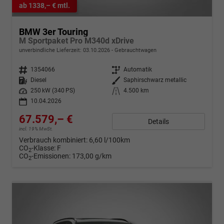
ab 1338,– € mtl.
BMW 3er Touring
M Sportpaket Pro M340d xDrive
unverbindliche Lieferzeit:
03.10.2026
Gebrauchtwagen
Fahrzeugnr.
1354066
Getriebe
Automatik
Kraftstoff
Diesel
Außenfarbe
Saphirschwarz metallic
Leistung
250 kW (340 PS)
Kilometerstand
4.500 km
10.04.2026
67.579,– €
Details
incl. 19% MwSt.
Verbrauch kombiniert:
6,60 l/100km
CO
-Klasse:
F
2
CO
-Emissionen:
173,00 g/km
2