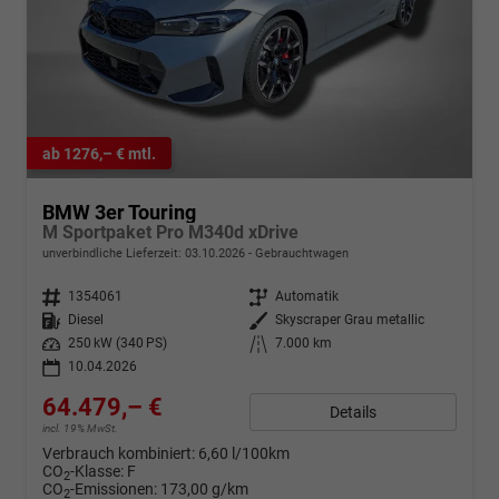
ab 1276,– € mtl.
BMW 3er Touring
M Sportpaket Pro M340d xDrive
unverbindliche Lieferzeit:
03.10.2026
Gebrauchtwagen
Fahrzeugnr.
1354061
Getriebe
Automatik
Kraftstoff
Diesel
Außenfarbe
Skyscraper Grau metallic
Leistung
250 kW (340 PS)
Kilometerstand
7.000 km
10.04.2026
64.479,– €
Details
incl. 19% MwSt.
Verbrauch kombiniert:
6,60 l/100km
CO
-Klasse:
F
2
CO
-Emissionen:
173,00 g/km
2