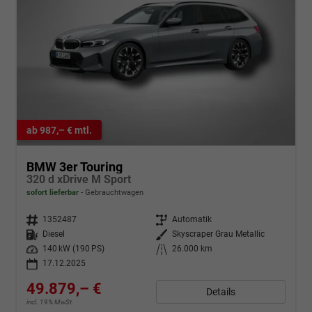
ab 987,– € mtl.
BMW 3er Touring
320 d xDrive M Sport
sofort lieferbar
Gebrauchtwagen
Fahrzeugnr.
1352487
Getriebe
Automatik
Kraftstoff
Diesel
Außenfarbe
Skyscraper Grau Metallic
Leistung
140 kW (190 PS)
Kilometerstand
26.000 km
17.12.2025
49.879,– €
Details
incl. 19% MwSt.