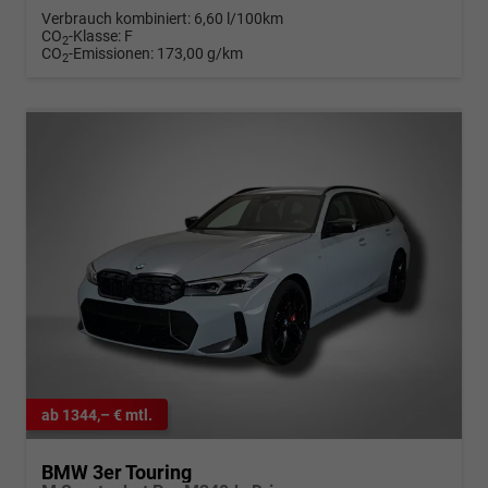
Verbrauch kombiniert:
6,60 l/100km
CO
-Klasse:
F
2
CO
-Emissionen:
173,00 g/km
2
ab 1344,– € mtl.
BMW 3er Touring