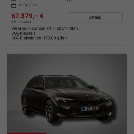
10.04.2026
67.379,– €
Details
incl. 19% MwSt.
Verbrauch kombiniert:
6,60 l/100km
CO
-Klasse:
F
2
CO
-Emissionen:
173,00 g/km
2