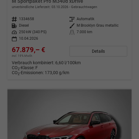
M Sportpaket Pro M340d xDrive
unverbindliche Lieferzeit:
03.10.2026
Gebrauchtwagen
Fahrzeugnr.
1334658
Getriebe
Automatik
Kraftstoff
Diesel
Außenfarbe
M Brooklyn Grau metallic
Leistung
250 kW (340 PS)
Kilometerstand
7.000 km
10.04.2026
67.879,– €
Details
incl. 19% MwSt.
Verbrauch kombiniert:
6,60 l/100km
CO
-Klasse:
F
2
CO
-Emissionen:
173,00 g/km
2