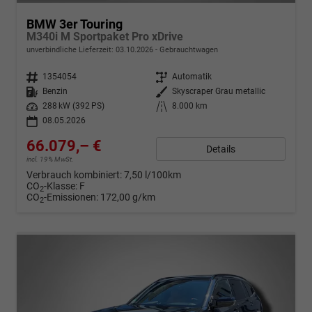
BMW 3er Touring
M340i M Sportpaket Pro xDrive
unverbindliche Lieferzeit:
03.10.2026
Gebrauchtwagen
Fahrzeugnr.
1354054
Getriebe
Automatik
Kraftstoff
Benzin
Außenfarbe
Skyscraper Grau metallic
Leistung
288 kW (392 PS)
Kilometerstand
8.000 km
08.05.2026
66.079,– €
Details
incl. 19% MwSt.
Verbrauch kombiniert:
7,50 l/100km
CO
-Klasse:
F
2
CO
-Emissionen:
172,00 g/km
2