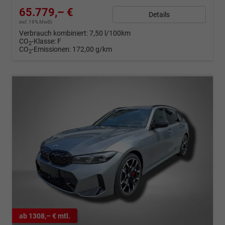
65.779,– €
Details
incl. 19% MwSt.
Verbrauch kombiniert:
7,50 l/100km
CO
-Klasse:
F
2
CO
-Emissionen:
172,00 g/km
2
ab 1308,– € mtl.