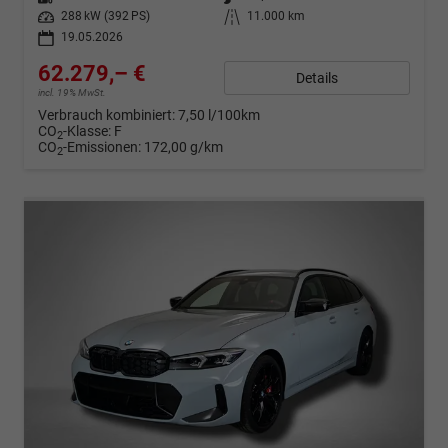
Leistung
288 kW (392 PS)
Kilometerstand
11.000 km
19.05.2026
62.279,– €
Details
incl. 19% MwSt.
Verbrauch kombiniert:
7,50 l/100km
CO
-Klasse:
F
2
CO
-Emissionen:
172,00 g/km
2