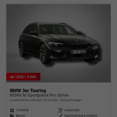
ab 1233,– € mtl.
BMW 3er Touring
M340i M Sportpaket Pro xDrive
unverbindliche Lieferzeit:
03.10.2026
Gebrauchtwagen
Fahrzeugnr.
1354058
Getriebe
Automatik
Kraftstoff
Benzin
Außenfarbe
Saphirschwarz metallic