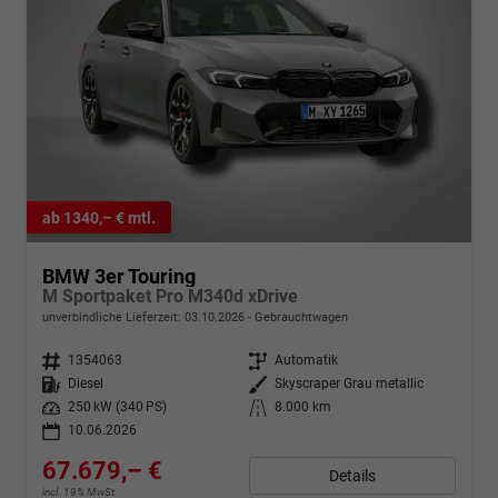
ab 1340,– € mtl.
BMW 3er Touring
M Sportpaket Pro M340d xDrive
unverbindliche Lieferzeit:
03.10.2026
Gebrauchtwagen
Fahrzeugnr.
1354063
Getriebe
Automatik
Kraftstoff
Diesel
Außenfarbe
Skyscraper Grau metallic
Leistung
250 kW (340 PS)
Kilometerstand
8.000 km
10.06.2026
67.679,– €
Details
incl. 19% MwSt.