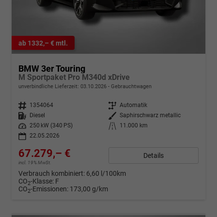
ab 1332,– € mtl.
BMW 3er Touring
M Sportpaket Pro M340d xDrive
unverbindliche Lieferzeit:
03.10.2026
Gebrauchtwagen
Fahrzeugnr.
1354064
Getriebe
Automatik
Kraftstoff
Diesel
Außenfarbe
Saphirschwarz metallic
Leistung
250 kW (340 PS)
Kilometerstand
11.000 km
22.05.2026
67.279,– €
Details
incl. 19% MwSt.
Verbrauch kombiniert:
6,60 l/100km
CO
-Klasse:
F
2
CO
-Emissionen:
173,00 g/km
2