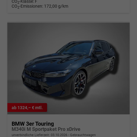
CO
-Klasse:
F
2
CO
-Emissionen:
172,00 g/km
2
ab 1324,– € mtl.
BMW 3er Touring
M340i M Sportpaket Pro xDrive
unverbindliche Lieferzeit:
03.10.2026
Gebrauchtwagen