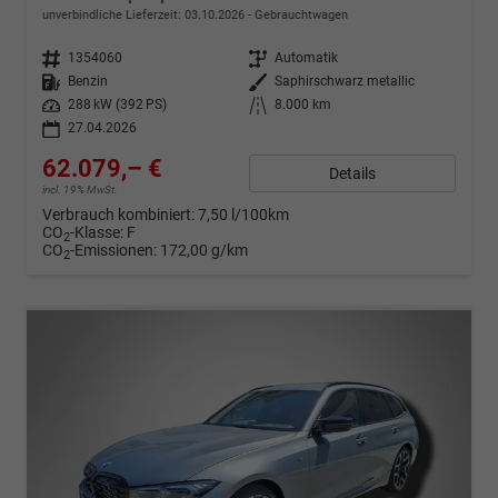
unverbindliche Lieferzeit:
03.10.2026
Gebrauchtwagen
Fahrzeugnr.
1354060
Getriebe
Automatik
Kraftstoff
Benzin
Außenfarbe
Saphirschwarz metallic
Leistung
288 kW (392 PS)
Kilometerstand
8.000 km
27.04.2026
62.079,– €
Details
incl. 19% MwSt.
Verbrauch kombiniert:
7,50 l/100km
CO
-Klasse:
F
2
CO
-Emissionen:
172,00 g/km
2