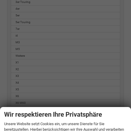
3er Touring
4er
5er
5er Touring
7er
i4
M3
M5
Weitere
X1
X2
X3
X4
X5
X6
X6 M60
X7
Wir respektieren Ihre Privatsphäre
BYD
Unsere Website setzt Cookies ein, um unsere Dienste für Sie
bereitzustellen. Hierbei berücksichtigen wir Ihre Auswahl und verarbeiten