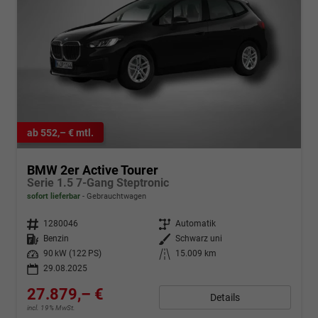
ab 552,– € mtl.
BMW 2er Active Tourer
Serie 1.5 7-Gang Steptronic
sofort lieferbar
Gebrauchtwagen
Fahrzeugnr.
1280046
Getriebe
Automatik
Kraftstoff
Benzin
Außenfarbe
Schwarz uni
Leistung
90 kW (122 PS)
Kilometerstand
15.009 km
29.08.2025
27.879,– €
Details
incl. 19% MwSt.