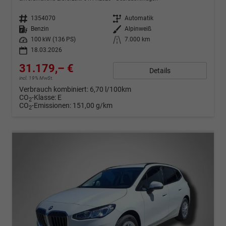
Fahrzeugnr.
1354070
Getriebe
Automatik
Kraftstoff
Benzin
Außenfarbe
Alpinweiß
Leistung
100 kW (136 PS)
Kilometerstand
7.000 km
18.03.2026
31.179,– €
Details
incl. 19% MwSt.
Verbrauch kombiniert:
6,70 l/100km
CO
-Klasse:
E
2
CO
-Emissionen:
151,00 g/km
2