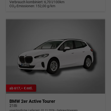
Verbrauch kombiniert:
6,70 l/100km
CO
-Emissionen:
152,00 g/km
2
ab 617,– € mtl.
BMW 2er Active Tourer
218i
unverbindliche Lieferzeit:
01.11.2026
Gebrauchtwagen