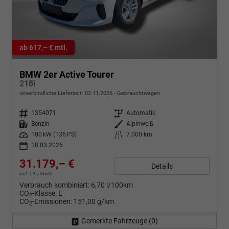
ab 617,– € mtl.
BMW 2er Active Tourer
218i
unverbindliche Lieferzeit:
02.11.2026
Gebrauchtwagen
Fahrzeugnr.
1354071
Getriebe
Automatik
Kraftstoff
Benzin
Außenfarbe
Alpinweiß
Leistung
100 kW (136 PS)
Kilometerstand
7.000 km
18.03.2026
31.179,– €
Details
incl. 19% MwSt.
Verbrauch kombiniert:
6,70 l/100km
CO
-Klasse:
E
2
CO
-Emissionen:
151,00 g/km
2
Gemerkte Fahrzeuge (
0
)