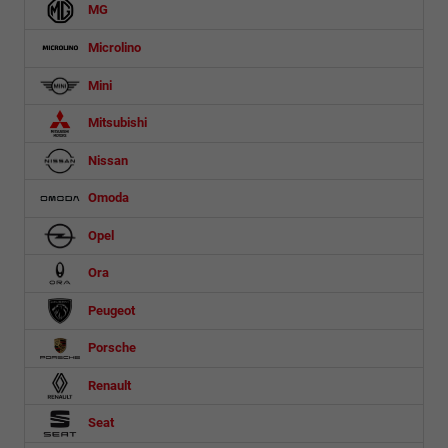
MG
Microlino
Mini
Mitsubishi
Nissan
Omoda
Opel
Ora
Peugeot
Porsche
Renault
Seat