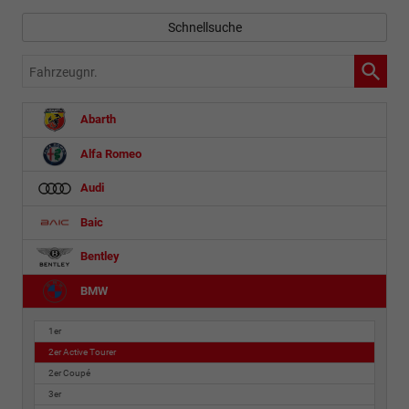
Schnellsuche
Fahrzeugnr.
Abarth
Alfa Romeo
Audi
Baic
Bentley
BMW
1er
2er Active Tourer
2er Coupé
3er