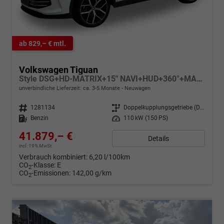
ab 829,– € mtl.
Volkswagen Tiguan
Style DSG+HD-MATRIX+15" NAVI+HUD+360°+MASSAGE
unverbindliche Lieferzeit: ca. 3-5 Monate
Neuwagen
Fahrzeugnr.
1281134
Getriebe
Doppelkupplungsgetriebe (DSG)
Kraftstoff
Benzin
Leistung
110 kW (150 PS)
41.879,– €
Details
incl. 19% MwSt.
Verbrauch kombiniert:
6,20 l/100km
CO
-Klasse:
E
2
CO
-Emissionen:
142,00 g/km
2