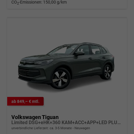
CO
-Emissionen:
150,00 g/km
2
ab 849,– € mtl.
Volkswagen Tiguan
Limited DSG+eHK+360 KAM+ACC+APP+LED PLUS+17" LM+KLIMA
unverbindliche Lieferzeit: ca. 3-5 Monate
Neuwagen