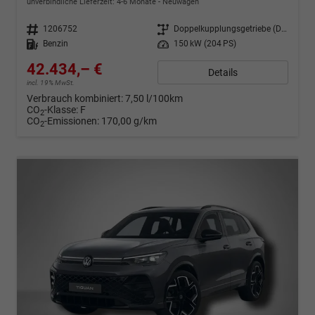
unverbindliche Lieferzeit: 4-6 Monate
Neuwagen
Fahrzeugnr.
1206752
Getriebe
Doppelkupplungsgetriebe (DSG)
Kraftstoff
Benzin
Leistung
150 kW (204 PS)
42.434,– €
Details
incl. 19% MwSt.
Verbrauch kombiniert:
7,50 l/100km
CO
-Klasse:
F
2
CO
-Emissionen:
170,00 g/km
2