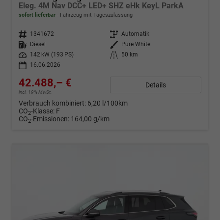
Eleg. 4M Nav DCC+ LED+ SHZ eHk KeyL ParkA
sofort lieferbar
Fahrzeug mit Tageszulassung
Fahrzeugnr.
1341672
Getriebe
Automatik
Kraftstoff
Diesel
Außenfarbe
Pure White
Leistung
142 kW (193 PS)
Kilometerstand
50 km
16.06.2026
42.488,– €
Details
incl. 19% MwSt.
Verbrauch kombiniert:
6,20 l/100km
CO
-Klasse:
F
2
CO
-Emissionen:
164,00 g/km
2