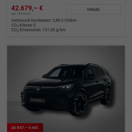
42.679,– €
Details
incl. 19% MwSt.
Verbrauch kombiniert:
5,80 l/100km
CO
-Klasse:
E
2
CO
-Emissionen:
151,00 g/km
2
ab 847,– € mtl.