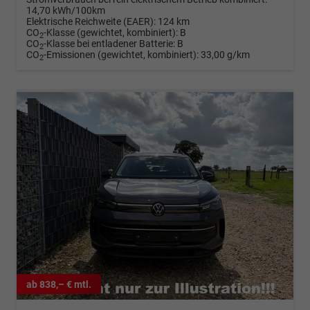
14,70 kWh/100km
Elektrische Reichweite (EAER):
124 km
CO
-Klasse (gewichtet, kombiniert):
B
2
CO
-Klasse bei entladener Batterie:
B
2
CO
-Emissionen (gewichtet, kombiniert):
33,00 g/km
2
ab 838,– € mtl.