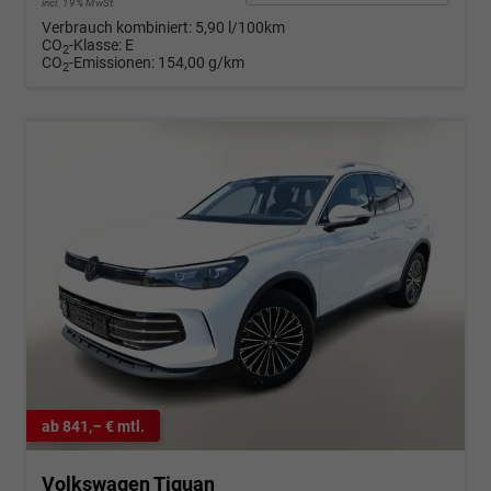
incl. 19% MwSt.
Verbrauch kombiniert:
5,90 l/100km
CO
-Klasse:
E
2
CO
-Emissionen:
154,00 g/km
2
ab 841,– € mtl.
Volkswagen Tiguan