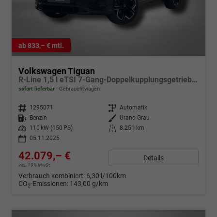
ab 833,– € mtl.
Volkswagen Tiguan
R-Line 1,5 l eTSI 7-Gang-Doppelkupplungsgetriebe DSG
sofort lieferbar
Gebrauchtwagen
Fahrzeugnr.
1295071
Getriebe
Automatik
Kraftstoff
Benzin
Außenfarbe
Urano Grau
Leistung
110 kW (150 PS)
Kilometerstand
8.251 km
05.11.2025
42.079,– €
Details
incl. 19% MwSt.
Verbrauch kombiniert:
6,30 l/100km
CO
-Emissionen:
143,00 g/km
2