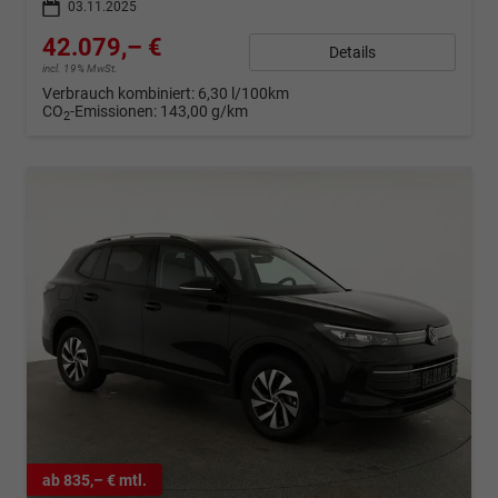
03.11.2025
42.079,– €
Details
incl. 19% MwSt.
Verbrauch kombiniert:
6,30 l/100km
CO
-Emissionen:
143,00 g/km
2
ab 835,– € mtl.