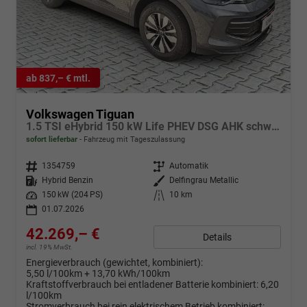
ab 837,– € mtl.
Volkswagen Tiguan
1.5 TSI eHybrid 150 kW Life PHEV DSG AHK schwenkb. AreaView
sofort lieferbar
Fahrzeug mit Tageszulassung
Fahrzeugnr.
1354759
Getriebe
Automatik
Kraftstoff
Hybrid Benzin
Außenfarbe
Delfingrau Metallic
Leistung
150 kW (204 PS)
Kilometerstand
10 km
01.07.2026
42.269,– €
Details
incl. 19% MwSt.
Energieverbrauch (gewichtet, kombiniert):
5,50 l/100km + 13,70 kWh/100km
Kraftstoffverbrauch bei entladener Batterie kombiniert:
6,20
l/100km
Stromverbrauch bei rein elektrischem Betrieb kombiniert: