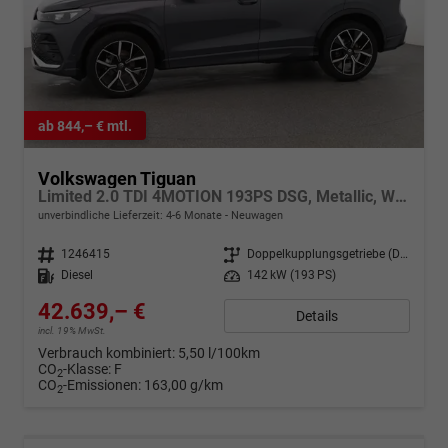
ab 844,– € mtl.
Volkswagen Tiguan
Limited 2.0 TDI 4MOTION 193PS DSG, Metallic, Winterpaket, 17" Alu, LED-Scheinwerfer PLUS, Keyless, Elektr. Heckklappe, Alarm, Akustik-Fenster, Privacy, Park Assist, Parksensoren vo/hi, 360°-Kamera, Digital Cockpit Pro, Radio Ready2Discover 12,9"+App-Connect
unverbindliche Lieferzeit: 4-6 Monate
Neuwagen
Fahrzeugnr.
1246415
Getriebe
Doppelkupplungsgetriebe (DSG)
Kraftstoff
Diesel
Leistung
142 kW (193 PS)
42.639,– €
Details
incl. 19% MwSt.
Verbrauch kombiniert:
5,50 l/100km
CO
-Klasse:
F
2
CO
-Emissionen:
163,00 g/km
2