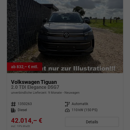
ab 832,– € mtl.
Volkswagen Tiguan
2.0 TDI Elegance DSG7
unverbindliche Lieferzeit:
9 Monate
Neuwagen
Fahrzeugnr.
1350263
Getriebe
Automatik
Kraftstoff
Diesel
Leistung
110 kW (150 PS)
42.014,– €
Details
incl. 19% MwSt.