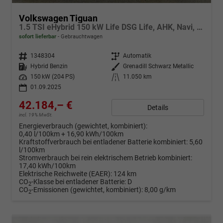
Volkswagen Tiguan
1.5 TSI eHybrid 150 kW Life DSG Life, AHK, Navi, ParkAssist, 5-J Garantie
sofort lieferbar
Gebrauchtwagen
Fahrzeugnr.
1348304
Getriebe
Automatik
Kraftstoff
Hybrid Benzin
Außenfarbe
Grenadill Schwarz Metallic
Leistung
150 kW (204 PS)
Kilometerstand
11.050 km
01.09.2025
42.184,– €
Details
incl. 19% MwSt.
Energieverbrauch (gewichtet, kombiniert):
0,40 l/100km + 16,90 kWh/100km
Kraftstoffverbrauch bei entladener Batterie kombiniert:
5,60
l/100km
Stromverbrauch bei rein elektrischem Betrieb kombiniert:
17,40 kWh/100km
Elektrische Reichweite (EAER):
124 km
CO
-Klasse bei entladener Batterie:
D
2
CO
-Emissionen (gewichtet, kombiniert):
8,00 g/km
2