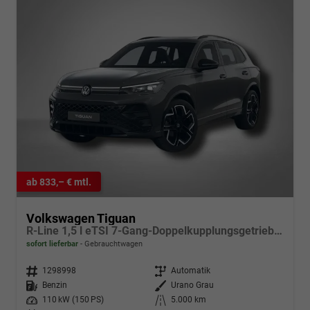
ab 833,– € mtl.
Volkswagen Tiguan
R-Line 1,5 l eTSI 7-Gang-Doppelkupplungsgetriebe DSG
sofort lieferbar
Gebrauchtwagen
Fahrzeugnr.
1298998
Getriebe
Automatik
Kraftstoff
Benzin
Außenfarbe
Urano Grau
Leistung
110 kW (150 PS)
Kilometerstand
5.000 km