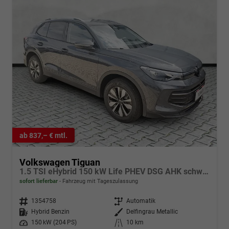
ab 837,– € mtl.
Volkswagen Tiguan
1.5 TSI eHybrid 150 kW Life PHEV DSG AHK schwenkb. AreaView
sofort lieferbar
Fahrzeug mit Tageszulassung
Fahrzeugnr.
1354758
Getriebe
Automatik
Kraftstoff
Hybrid Benzin
Außenfarbe
Delfingrau Metallic
Leistung
150 kW (204 PS)
Kilometerstand
10 km