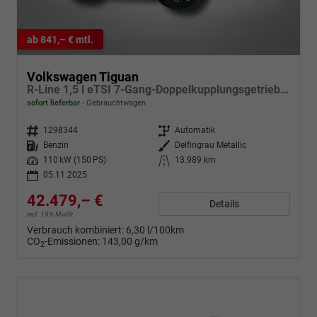
ab 841,– € mtl.
Volkswagen Tiguan
R-Line 1,5 l eTSI 7-Gang-Doppelkupplungsgetriebe DSG
sofort lieferbar
Gebrauchtwagen
Fahrzeugnr.
1298344
Getriebe
Automatik
Kraftstoff
Benzin
Außenfarbe
Delfingrau Metallic
Leistung
110 kW (150 PS)
Kilometerstand
13.989 km
05.11.2025
42.479,– €
Details
incl. 19% MwSt.
Verbrauch kombiniert:
6,30 l/100km
CO
-Emissionen:
143,00 g/km
2