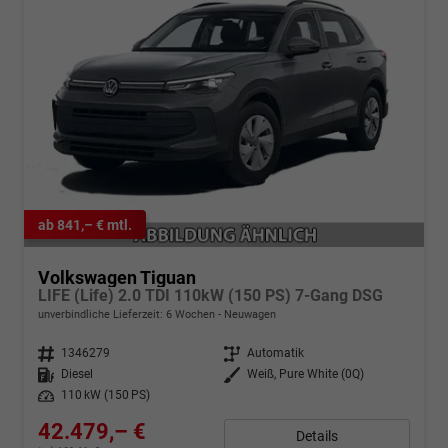
ab 841,– € mtl.
Volkswagen Tiguan
LIFE (Life) 2.0 TDI 110kW (150 PS) 7-Gang DSG
unverbindliche Lieferzeit:
6 Wochen
Neuwagen
Fahrzeugnr.
1346279
Getriebe
Automatik
Kraftstoff
Diesel
Außenfarbe
Weiß, Pure White (0Q)
Leistung
110 kW (150 PS)
42.479,– €
Details