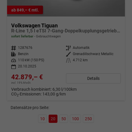
ab 849,– € mtl.
Volkswagen Tiguan
R-Line 1,5 l eTSI 7-Gang-Doppelkupplungsgetriebe DSG
sofort lieferbar
Gebrauchtwagen
Fahrzeugnr.
1287676
Getriebe
Automatik
Kraftstoff
Benzin
Außenfarbe
Grenadillschwarz Metallic
Leistung
110 kW (150 PS)
Kilometerstand
4.712 km
20.10.2025
42.879,– €
Details
incl. 19% MwSt.
Verbrauch kombiniert:
6,30 l/100km
CO
-Emissionen:
143,00 g/km
2
Datensätze pro Seite:
10
20
50
100
250