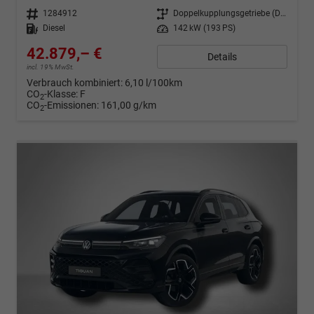
Fahrzeugnr.
1284912
Getriebe
Doppelkupplungsgetriebe (DSG)
Kraftstoff
Diesel
Leistung
142 kW (193 PS)
42.879,– €
Details
incl. 19% MwSt.
Verbrauch kombiniert:
6,10 l/100km
CO
-Klasse:
F
2
CO
-Emissionen:
161,00 g/km
2