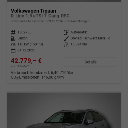
Volkswagen Tiguan
R-Line 1.5 eTSI 7-Gang-DSG
unverbindliche Lieferzeit:
03.10.2026
Gebrauchtwagen
Fahrzeugnr.
1302755
Getriebe
Automatik
Kraftstoff
Benzin
Außenfarbe
Grenadillschwarz Metallic
Leistung
110 kW (150 PS)
Kilometerstand
15.594 km
04.12.2025
42.779,– €
Details
incl. 19% MwSt.
Verbrauch kombiniert:
6,40 l/100km
CO
-Emissionen:
146,00 g/km
2