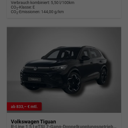
Verbrauch kombiniert:
5,50 l/100km
CO
-Klasse:
E
2
CO
-Emissionen:
144,00 g/km
2
ab 833,– € mtl.
Volkswagen Tiguan
R-Line 1,5 l eTSI 7-Gang-Doppelkupplungsgetriebe DSG