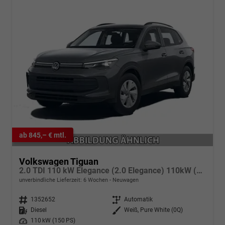
ab 845,– € mtl.
Volkswagen Tiguan
2.0 TDI 110 kW Elegance (2.0 Elegance) 110kW (150 PS) 7-Gang DSG
unverbindliche Lieferzeit:
6 Wochen
Neuwagen
Fahrzeugnr.
1352652
Getriebe
Automatik
Kraftstoff
Diesel
Außenfarbe
Weiß, Pure White (0Q)
Leistung
110 kW (150 PS)