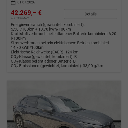
01.07.2026
42.269,– €
Details
incl. 19% MwSt.
Energieverbrauch (gewichtet, kombiniert):
5,50 l/100km + 13,70 kWh/100km
Kraftstoffverbrauch bei entladener Batterie kombiniert:
6,20
l/100km
Stromverbrauch bei rein elektrischem Betrieb kombiniert:
14,70 kWh/100km
Elektrische Reichweite (EAER):
124 km
CO
-Klasse (gewichtet, kombiniert):
B
2
CO
-Klasse bei entladener Batterie:
B
2
CO
-Emissionen (gewichtet, kombiniert):
33,00 g/km
2