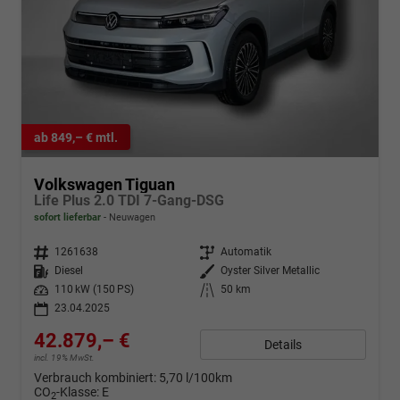
ab 849,– € mtl.
Volkswagen Tiguan
Life Plus 2.0 TDI 7-Gang-DSG
sofort lieferbar
Neuwagen
Fahrzeugnr.
1261638
Getriebe
Automatik
Kraftstoff
Diesel
Außenfarbe
Oyster Silver Metallic
Leistung
110 kW (150 PS)
Kilometerstand
50 km
23.04.2025
42.879,– €
Details
incl. 19% MwSt.
Verbrauch kombiniert:
5,70 l/100km
CO
-Klasse:
E
2