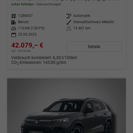
sofort lieferbar
Gebrauchtwagen
Fahrzeugnr.
1288607
Getriebe
Automatik
Kraftstoff
Benzin
Außenfarbe
Grenadillschwarz Metallic
Leistung
110 kW (150 PS)
Kilometerstand
13.401 km
25.09.2025
42.079,– €
Details
incl. 19% MwSt.
Verbrauch kombiniert:
6,30 l/100km
CO
-Emissionen:
143,00 g/km
2