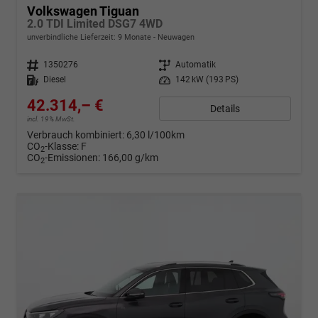
Volkswagen Tiguan
2.0 TDI Limited DSG7 4WD
unverbindliche Lieferzeit:
9 Monate
Neuwagen
Fahrzeugnr.
1350276
Getriebe
Automatik
Kraftstoff
Diesel
Leistung
142 kW (193 PS)
42.314,– €
Details
incl. 19% MwSt.
Verbrauch kombiniert:
6,30 l/100km
CO
-Klasse:
F
2
CO
-Emissionen:
166,00 g/km
2