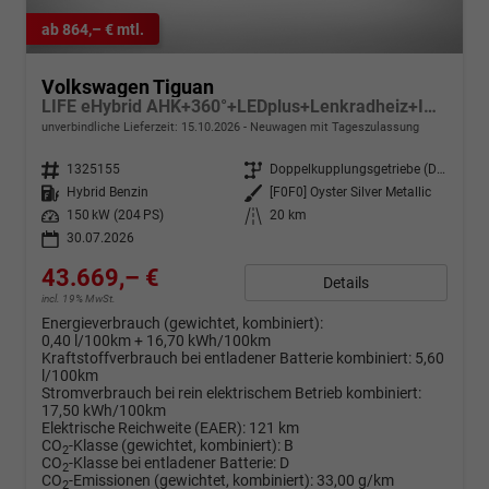
ab 864,– € mtl.
Volkswagen Tiguan
LIFE eHybrid AHK+360°+LEDplus+Lenkradheiz+IQ.Drive+ACC+AppConnect+eHeck
unverbindliche Lieferzeit:
15.10.2026
Neuwagen mit Tageszulassung
Fahrzeugnr.
1325155
Getriebe
Doppelkupplungsgetriebe (DSG)
Kraftstoff
Hybrid Benzin
Außenfarbe
[F0F0] Oyster Silver Metallic
Leistung
150 kW (204 PS)
Kilometerstand
20 km
30.07.2026
43.669,– €
Details
incl. 19% MwSt.
Energieverbrauch (gewichtet, kombiniert):
0,40 l/100km + 16,70 kWh/100km
Kraftstoffverbrauch bei entladener Batterie kombiniert:
5,60
l/100km
Stromverbrauch bei rein elektrischem Betrieb kombiniert:
17,50 kWh/100km
Elektrische Reichweite (EAER):
121 km
CO
-Klasse (gewichtet, kombiniert):
B
2
CO
-Klasse bei entladener Batterie:
D
2
CO
-Emissionen (gewichtet, kombiniert):
33,00 g/km
2