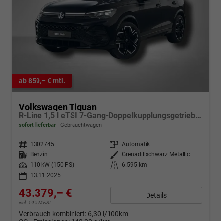
ab 859,– € mtl.
Volkswagen Tiguan
R-Line 1,5 l eTSI 7-Gang-Doppelkupplungsgetriebe DSG
sofort lieferbar
Gebrauchtwagen
Fahrzeugnr.
1302745
Getriebe
Automatik
Kraftstoff
Benzin
Außenfarbe
Grenadillschwarz Metallic
Leistung
110 kW (150 PS)
Kilometerstand
6.595 km
13.11.2025
43.379,– €
Details
incl. 19% MwSt.
Verbrauch kombiniert:
6,30 l/100km