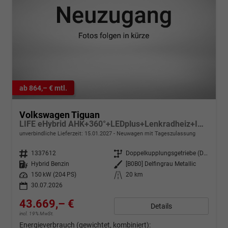
ab 864,– € mtl.
Volkswagen Tiguan
LIFE eHybrid AHK+360°+LEDplus+Lenkradheiz+IQ.Drive+ACC+AppConnect+eHeck
unverbindliche Lieferzeit:
15.01.2027
Neuwagen mit Tageszulassung
Fahrzeugnr.
1337612
Getriebe
Doppelkupplungsgetriebe (DSG)
Kraftstoff
Hybrid Benzin
Außenfarbe
[B0B0] Delfingrau Metallic
Leistung
150 kW (204 PS)
Kilometerstand
20 km
30.07.2026
43.669,– €
Details
incl. 19% MwSt.
Energieverbrauch (gewichtet, kombiniert):