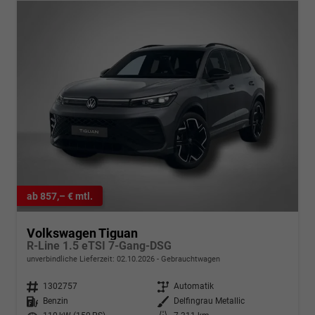
ab 857,– € mtl.
Volkswagen Tiguan
R-Line 1.5 eTSI 7-Gang-DSG
unverbindliche Lieferzeit:
02.10.2026
Gebrauchtwagen
Fahrzeugnr.
1302757
Getriebe
Automatik
Kraftstoff
Benzin
Außenfarbe
Delfingrau Metallic