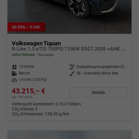
ab 856,– € mtl.
Volkswagen Tiguan
R-Line 1.5 eTSI 150PS/110kW DSG7 2026 +AHK +HuD +15" Infotainment
sofort lieferbar
Neuwagen
Fahrzeugnr.
1316906
Getriebe
Doppelkupplungsgetriebe (DSG)
Kraftstoff
Benzin
Außenfarbe
0E - Grenadilla Black Met.
Leistung
110 kW (150 PS)
43.215,– €
Details
incl. 19% MwSt.
Verbrauch kombiniert:
6,10 l/100km
CO
-Klasse:
E
2
CO
-Emissionen:
138,00 g/km
2