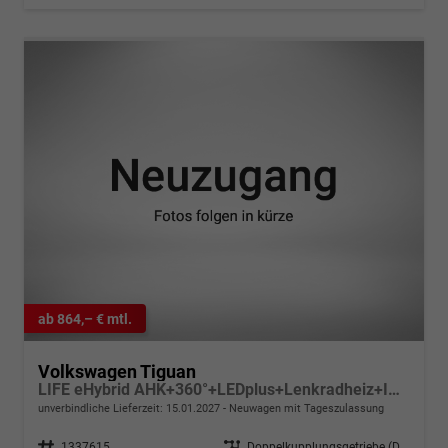
ab 864,– € mtl.
Volkswagen Tiguan
LIFE eHybrid AHK+360°+LEDplus+Lenkradheiz+IQ.Drive+ACC+AppConnect+eHeck
unverbindliche Lieferzeit:
15.01.2027
Neuwagen mit Tageszulassung
Fahrzeugnr.
1337615
Getriebe
Doppelkupplungsgetriebe (DSG)