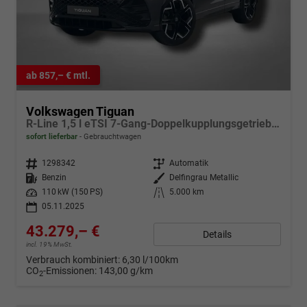
ab 857,– € mtl.
Volkswagen Tiguan
R-Line 1,5 l eTSI 7-Gang-Doppelkupplungsgetriebe DSG
sofort lieferbar
Gebrauchtwagen
Fahrzeugnr.
1298342
Getriebe
Automatik
Kraftstoff
Benzin
Außenfarbe
Delfingrau Metallic
Leistung
110 kW (150 PS)
Kilometerstand
5.000 km
05.11.2025
43.279,– €
Details
incl. 19% MwSt.
Verbrauch kombiniert:
6,30 l/100km
CO
-Emissionen:
143,00 g/km
2