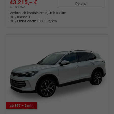
43.215,– €
Details
incl. 19% MwSt.
Verbrauch kombiniert:
6,10 l/100km
CO
-Klasse:
E
2
CO
-Emissionen:
138,00 g/km
2
ab 857,– € mtl.