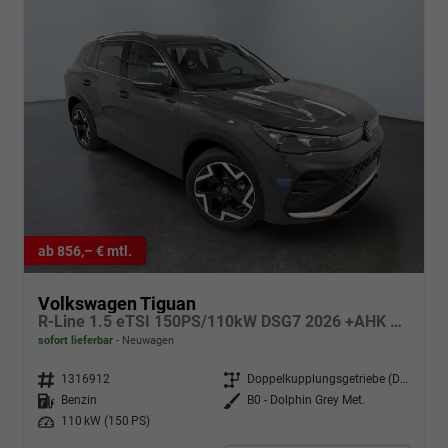
ab 856,– € mtl.
Volkswagen Tiguan
R-Line 1.5 eTSI 150PS/110kW DSG7 2026 +AHK +HuD +15" Infotainment
sofort lieferbar
Neuwagen
Fahrzeugnr.
1316912
Getriebe
Doppelkupplungsgetriebe (DSG)
Kraftstoff
Benzin
Außenfarbe
B0 - Dolphin Grey Met.
Leistung
110 kW (150 PS)