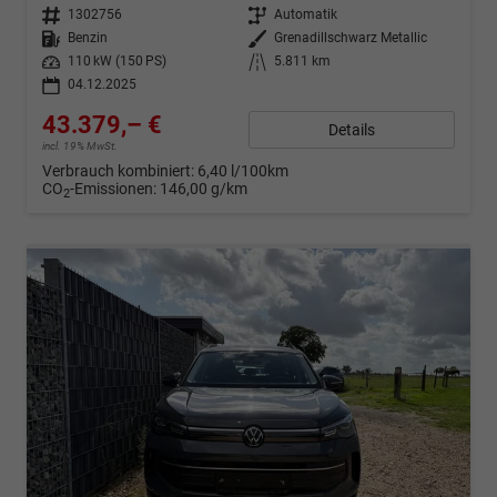
Fahrzeugnr.
1302756
Getriebe
Automatik
Kraftstoff
Benzin
Außenfarbe
Grenadillschwarz Metallic
Leistung
110 kW (150 PS)
Kilometerstand
5.811 km
04.12.2025
43.379,– €
Details
incl. 19% MwSt.
Verbrauch kombiniert:
6,40 l/100km
CO
-Emissionen:
146,00 g/km
2