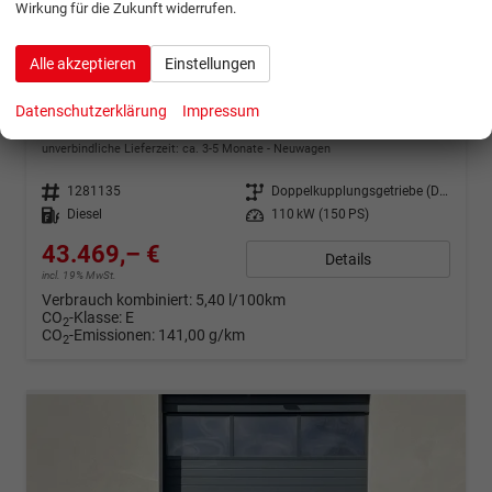
Wirkung für die Zukunft widerrufen.
ab 861,– € mtl.
Alle akzeptieren
Einstellungen
Volkswagen Tiguan
Datenschutzerklärung
Impressum
Style DSG+HD-MATRIX+15" NAVI+HUD+360°+MASSAGE
unverbindliche Lieferzeit: ca. 3-5 Monate
Neuwagen
Fahrzeugnr.
1281135
Getriebe
Doppelkupplungsgetriebe (DSG)
Kraftstoff
Diesel
Leistung
110 kW (150 PS)
43.469,– €
Details
incl. 19% MwSt.
Verbrauch kombiniert:
5,40 l/100km
CO
-Klasse:
E
2
CO
-Emissionen:
141,00 g/km
2