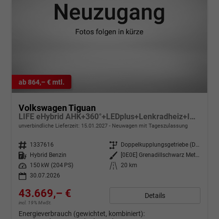
ab 864,– € mtl.
Volkswagen Tiguan
LIFE eHybrid AHK+360°+LEDplus+Lenkradheiz+IQ.Drive+ACC+AppConnect+eHeck
unverbindliche Lieferzeit:
15.01.2027
Neuwagen mit Tageszulassung
Fahrzeugnr.
1337616
Getriebe
Doppelkupplungsgetriebe (DSG)
Kraftstoff
Hybrid Benzin
Außenfarbe
[0E0E] Grenadillschwarz Metallic
Leistung
150 kW (204 PS)
Kilometerstand
20 km
30.07.2026
43.669,– €
Details
incl. 19% MwSt.
Energieverbrauch (gewichtet, kombiniert):