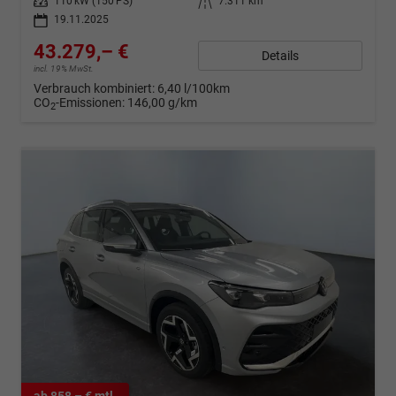
Leistung
110 kW (150 PS)
Kilometerstand
7.311 km
19.11.2025
43.279,– €
Details
incl. 19% MwSt.
Verbrauch kombiniert:
6,40 l/100km
CO
-Emissionen:
146,00 g/km
2
ab 858,– € mtl.