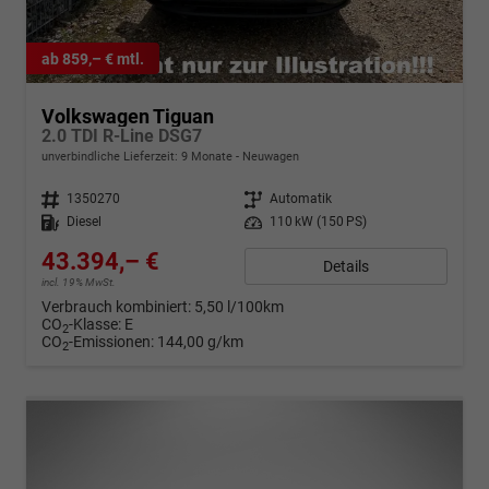
ab 859,– € mtl.
Volkswagen Tiguan
2.0 TDI R-Line DSG7
unverbindliche Lieferzeit:
9 Monate
Neuwagen
Fahrzeugnr.
1350270
Getriebe
Automatik
Kraftstoff
Diesel
Leistung
110 kW (150 PS)
43.394,– €
Details
incl. 19% MwSt.
Verbrauch kombiniert:
5,50 l/100km
CO
-Klasse:
E
2
CO
-Emissionen:
144,00 g/km
2