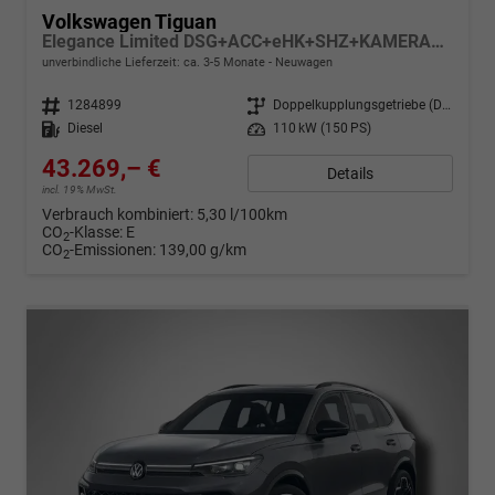
Volkswagen Tiguan
Elegance Limited DSG+ACC+eHK+SHZ+KAMERA+MASSAGE+APP+LED PLUS+18" LM
unverbindliche Lieferzeit: ca. 3-5 Monate
Neuwagen
Fahrzeugnr.
1284899
Getriebe
Doppelkupplungsgetriebe (DSG)
Kraftstoff
Diesel
Leistung
110 kW (150 PS)
43.269,– €
Details
incl. 19% MwSt.
Verbrauch kombiniert:
5,30 l/100km
CO
-Klasse:
E
2
CO
-Emissionen:
139,00 g/km
2