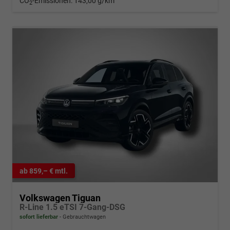
CO
-Emissionen:
143,00 g/km
2
ab 859,– € mtl.
Volkswagen Tiguan
R-Line 1.5 eTSI 7-Gang-DSG
sofort lieferbar
Gebrauchtwagen