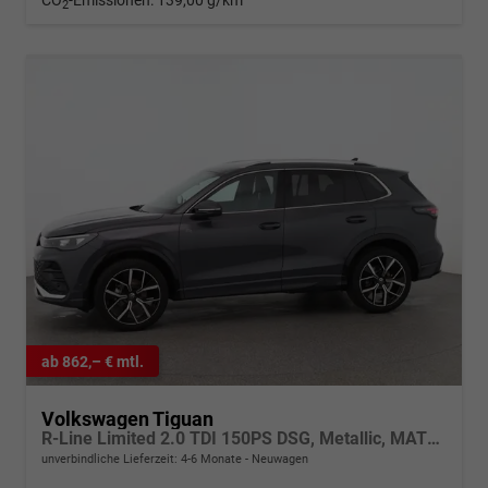
CO
-Emissionen:
139,00 g/km
2
ab 862,– € mtl.
Volkswagen Tiguan
R-Line Limited 2.0 TDI 150PS DSG, Metallic, MATRIX-LED, 20" ALU Leeds, HEAD-UP-DISPLAY, Winterpaket, Keyless, Elektr. Heckklappe, Alarm, ACC-Tempomat, Park Assist, Parksensoren, 360°-Kamera, Digital Cockpit Pro, Radio Ready2Discover
unverbindliche Lieferzeit: 4-6 Monate
Neuwagen