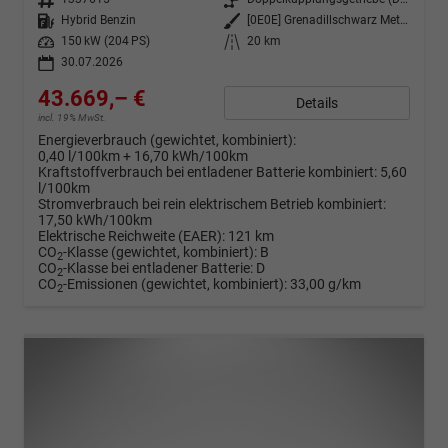
Kraftstoff
Hybrid Benzin
Außenfarbe
[0E0E] Grenadillschwarz Metallic
Leistung
150 kW (204 PS)
Kilometerstand
20 km
30.07.2026
43.669,– €
Details
incl. 19% MwSt.
Energieverbrauch (gewichtet, kombiniert):
0,40 l/100km + 16,70 kWh/100km
Kraftstoffverbrauch bei entladener Batterie kombiniert:
5,60
l/100km
Stromverbrauch bei rein elektrischem Betrieb kombiniert:
17,50 kWh/100km
Elektrische Reichweite (EAER):
121 km
CO
-Klasse (gewichtet, kombiniert):
B
2
CO
-Klasse bei entladener Batterie:
D
2
CO
-Emissionen (gewichtet, kombiniert):
33,00 g/km
2