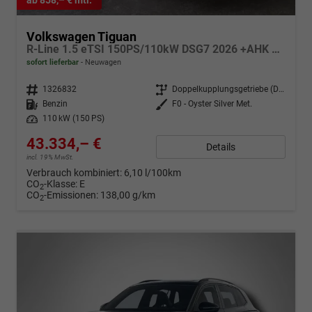
Volkswagen Tiguan
R-Line 1.5 eTSI 150PS/110kW DSG7 2026 +AHK +HuD +15" Infotainment
sofort lieferbar
Neuwagen
Fahrzeugnr.
1326832
Getriebe
Doppelkupplungsgetriebe (DSG)
Kraftstoff
Benzin
Außenfarbe
F0 - Oyster Silver Met.
Leistung
110 kW (150 PS)
43.334,– €
Details
incl. 19% MwSt.
Verbrauch kombiniert:
6,10 l/100km
CO
-Klasse:
E
2
CO
-Emissionen:
138,00 g/km
2