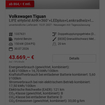
ab 864,– € mtl.
Volkswagen Tiguan
LIFE eHybrid AHK+360°+LEDplus+Lenkradheiz+IQ.Drive+ACC+AppConnect+eHeck
unverbindliche Lieferzeit:
15.01.2027
Neuwagen mit Tageszulassung
Fahrzeugnr.
1337631
Getriebe
Doppelkupplungsgetriebe (DSG)
Kraftstoff
Hybrid Benzin
Außenfarbe
[0E0E] Grenadillschwarz Metallic
Leistung
150 kW (204 PS)
Kilometerstand
20 km
30.07.2026
43.669,– €
Details
incl. 19% MwSt.
Energieverbrauch (gewichtet, kombiniert):
0,40 l/100km + 16,70 kWh/100km
Kraftstoffverbrauch bei entladener Batterie kombiniert:
5,60
l/100km
Stromverbrauch bei rein elektrischem Betrieb kombiniert:
17,50 kWh/100km
Elektrische Reichweite (EAER):
121 km
CO
-Klasse (gewichtet, kombiniert):
B
2
CO
-Klasse bei entladener Batterie:
D
2
CO
-Emissionen (gewichtet, kombiniert):
33,00 g/km
2