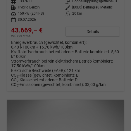
Fahrzeugnr.
1337611
Getriebe
Doppelkupplungsgetriebe (DSG)
Kraftstoff
Hybrid Benzin
Außenfarbe
[B0B0] Delfingrau Metallic
Leistung
150 kW (204 PS)
Kilometerstand
20 km
30.07.2026
43.669,– €
Details
incl. 19% MwSt.
Energieverbrauch (gewichtet, kombiniert):
0,40 l/100km + 16,70 kWh/100km
Kraftstoffverbrauch bei entladener Batterie kombiniert:
5,60
l/100km
Stromverbrauch bei rein elektrischem Betrieb kombiniert:
17,50 kWh/100km
Elektrische Reichweite (EAER):
121 km
CO
-Klasse (gewichtet, kombiniert):
B
2
CO
-Klasse bei entladener Batterie:
D
2
CO
-Emissionen (gewichtet, kombiniert):
33,00 g/km
2