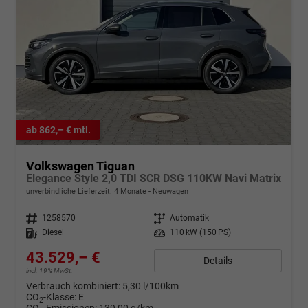
ab 862,– € mtl.
Volkswagen Tiguan
Elegance Style 2,0 TDI SCR DSG 110KW Navi Matrix
unverbindliche Lieferzeit:
4 Monate
Neuwagen
Fahrzeugnr.
1258570
Getriebe
Automatik
Kraftstoff
Diesel
Leistung
110 kW (150 PS)
43.529,– €
Details
incl. 19% MwSt.
Verbrauch kombiniert:
5,30 l/100km
CO
-Klasse:
E
2