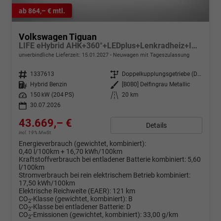
ab 864,– € mtl.
Volkswagen Tiguan
LIFE eHybrid AHK+360°+LEDplus+Lenkradheiz+IQ.Drive+ACC+AppConnect+eHeck
unverbindliche Lieferzeit:
15.01.2027
Neuwagen mit Tageszulassung
Fahrzeugnr.
1337613
Getriebe
Doppelkupplungsgetriebe (DSG)
Kraftstoff
Hybrid Benzin
Außenfarbe
[B0B0] Delfingrau Metallic
Leistung
150 kW (204 PS)
Kilometerstand
20 km
30.07.2026
43.669,– €
Details
incl. 19% MwSt.
Energieverbrauch (gewichtet, kombiniert):
0,40 l/100km + 16,70 kWh/100km
Kraftstoffverbrauch bei entladener Batterie kombiniert:
5,60
l/100km
Stromverbrauch bei rein elektrischem Betrieb kombiniert:
17,50 kWh/100km
Elektrische Reichweite (EAER):
121 km
CO
-Klasse (gewichtet, kombiniert):
B
2
CO
-Klasse bei entladener Batterie:
D
2
CO
-Emissionen (gewichtet, kombiniert):
33,00 g/km
2