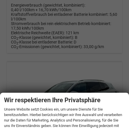
Energieverbrauch (gewichtet, kombiniert):
0,40 l/100km + 16,70 kWh/100km
Kraftstoffverbrauch bei entladener Batterie kombiniert:
5,60
l/100km
Stromverbrauch bei rein elektrischem Betrieb kombiniert:
17,50 kWh/100km
Elektrische Reichweite (EAER):
121 km
CO
-Klasse (gewichtet, kombiniert):
B
2
CO
-Klasse bei entladener Batterie:
D
2
CO
-Emissionen (gewichtet, kombiniert):
33,00 g/km
2
Wir respektieren Ihre Privatsphäre
Unsere Website setzt Cookies ein, um unsere Dienste für Sie
bereitzustellen. Hierbei berücksichtigen wir Ihre Auswahl und verarbeiten
nur die Daten für Marketing, Analytics und Personalisierung, für die Sie
uns Ihr Einverständnis geben. Sie können Ihre Einwilligung jederzeit mit