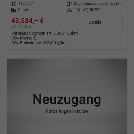
Fahrzeugnr.
1156217
Getriebe
Doppelkupplungsgetriebe (DSG)
Kraftstoff
Diesel
Leistung
110 kW (150 PS)
43.534,– €
Details
incl. 19% MwSt.
Verbrauch kombiniert:
5,30 l/100km
CO
-Klasse:
E
2
CO
-Emissionen:
139,00 g/km
2