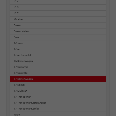
ID.4
ID.5
ID.7
Multivan
Passat
Passat Variant
Polo
T-Cross
T-Roc
T-Roc Cabriolet
T5 Kastenwagen
T7 California
T7 Caravelle
T7 Kastenwagen
T7 Kombi
T7 Multivan
T7 Transporter
T7 Transporter Kastenwagen
T7 Transporter Kombi
Taigo