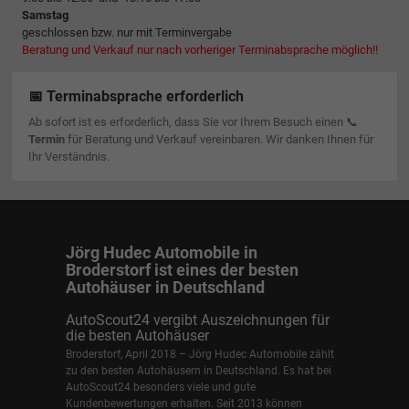
Samstag
geschlossen bzw. nur mit Terminvergabe
Beratung und Verkauf nur nach vorheriger Terminabsprache möglich!!
📅 Terminabsprache erforderlich
Ab sofort ist es erforderlich, dass Sie vor Ihrem Besuch einen 📞
Termin
für Beratung und Verkauf vereinbaren. Wir danken Ihnen für
Ihr Verständnis.
Jörg Hudec Automobile in
Broderstorf ist eines der besten
Autohäuser in Deutschland
AutoScout24 vergibt Auszeichnungen für
die besten Autohäuser
Broderstorf, April 2018 – Jörg Hudec Automobile zählt
zu den besten Autohäusern in Deutschland. Es hat bei
AutoScout24 besonders viele und gute
Kundenbewertungen erhalten. Seit 2013 können