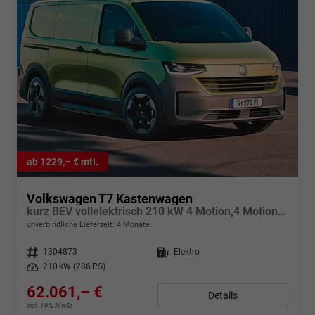
ab 1229,– € mtl.
Volkswagen T7 Kastenwagen
kurz BEV vollelektrisch 210 kW 4 Motion,4 Motion, Klimaautomatik für 1 Zone, Außenspiegel elektrisch klappbar, Batterie 70 kWh netto
unverbindliche Lieferzeit:
4 Monate
Fahrzeugnr.
1304873
Kraftstoff
Elektro
Leistung
210 kW (286 PS)
62.061,– €
Details
incl. 19% MwSt.