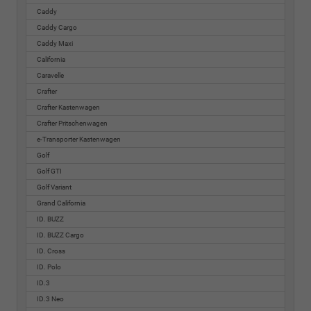
Caddy
Caddy Cargo
Caddy Maxi
California
Caravelle
Crafter
Crafter Kastenwagen
Crafter Pritschenwagen
e-Transporter Kastenwagen
Golf
Golf GTI
Golf Variant
Grand California
ID. BUZZ
ID. BUZZ Cargo
ID. Cross
ID. Polo
ID.3
ID.3 Neo