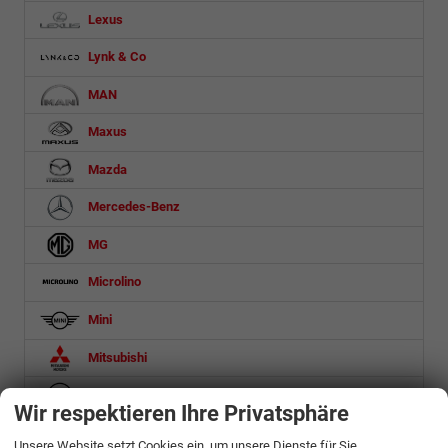
Lexus
Lynk & Co
MAN
Maxus
Mazda
Mercedes-Benz
MG
Microlino
Mini
Mitsubishi
Nissan
Wir respektieren Ihre Privatsphäre
Omoda
Unsere Website setzt Cookies ein, um unsere Dienste für Sie