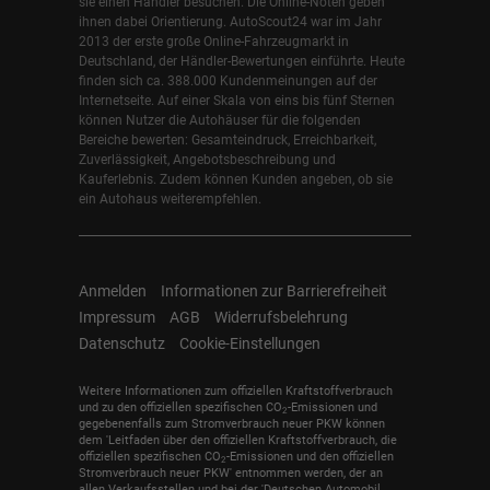
sie einen Händler besuchen. Die Online-Noten geben
ihnen dabei Orientierung. AutoScout24 war im Jahr
2013 der erste große Online-Fahrzeugmarkt in
Deutschland, der Händler-Bewertungen einführte. Heute
finden sich ca. 388.000 Kundenmeinungen auf der
Internetseite. Auf einer Skala von eins bis fünf Sternen
können Nutzer die Autohäuser für die folgenden
Bereiche bewerten: Gesamteindruck, Erreichbarkeit,
Zuverlässigkeit, Angebotsbeschreibung und
Kauferlebnis. Zudem können Kunden angeben, ob sie
ein Autohaus weiterempfehlen.
Anmelden
Informationen zur Barrierefreiheit
Impressum
AGB
Widerrufsbelehrung
Datenschutz
Cookie-Einstellungen
Weitere Informationen zum offiziellen Kraftstoffverbrauch
und zu den offiziellen spezifischen CO
-Emissionen und
2
gegebenenfalls zum Stromverbrauch neuer PKW können
dem 'Leitfaden über den offiziellen Kraftstoffverbrauch, die
offiziellen spezifischen CO
-Emissionen und den offiziellen
2
Stromverbrauch neuer PKW' entnommen werden, der an
allen Verkaufsstellen und bei der 'Deutschen Automobil