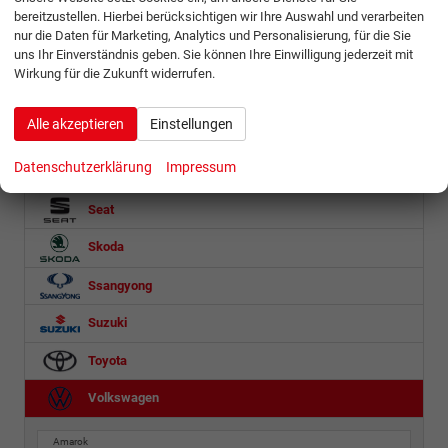
bereitzustellen. Hierbei berücksichtigen wir Ihre Auswahl und verarbeiten
Opel
nur die Daten für Marketing, Analytics und Personalisierung, für die Sie
uns Ihr Einverständnis geben. Sie können Ihre Einwilligung jederzeit mit
Ora
Wirkung für die Zukunft widerrufen.
Peugeot
Alle akzeptieren
Einstellungen
Porsche
Datenschutzerklärung
Impressum
Renault
Seat
Skoda
Ssangyong
Suzuki
Toyota
Volkswagen
Amarok