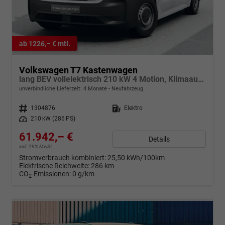
ab 1226,– € mtl.
Volkswagen T7 Kastenwagen
lang BEV vollelektrisch 210 kW 4 Motion, Klimaautomatik für 1 Zone, Außenspiegel elektrisch klappbar, Batterie 70 kWh nett, elektrische Zusatzheizung
unverbindliche Lieferzeit:
4 Monate
Neufahrzeug
Fahrzeugnr.
1304876
Kraftstoff
Elektro
Leistung
210 kW (286 PS)
61.942,– €
Details
incl. 19% MwSt.
Stromverbrauch kombiniert:
25,50 kWh/100km
Elektrische Reichweite:
286 km
CO
-Emissionen:
0 g/km
2