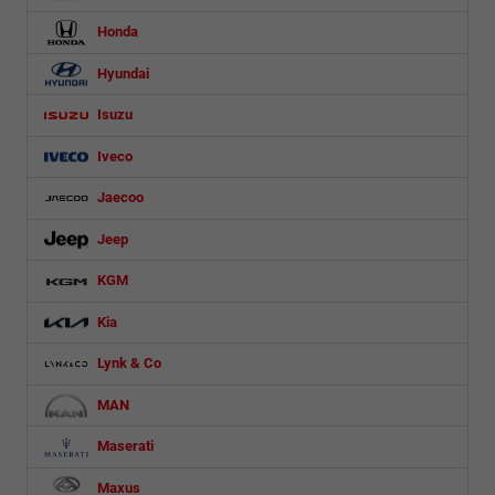
Honda
Hyundai
Isuzu
Iveco
Jaecoo
Jeep
KGM
Kia
Lynk & Co
MAN
Maserati
Maxus