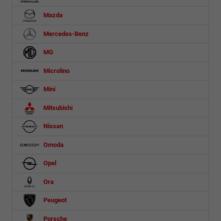
Mazda
Mercedes-Benz
MG
Microlino
Mini
Mitsubishi
Nissan
Omoda
Opel
Ora
Peugeot
Porsche