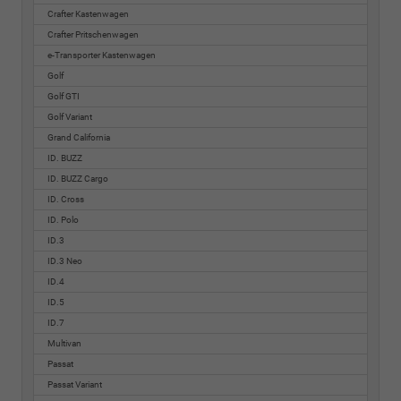
Crafter Kastenwagen
Crafter Pritschenwagen
e-Transporter Kastenwagen
Golf
Golf GTI
Golf Variant
Grand California
ID. BUZZ
ID. BUZZ Cargo
ID. Cross
ID. Polo
ID.3
ID.3 Neo
ID.4
ID.5
ID.7
Multivan
Passat
Passat Variant