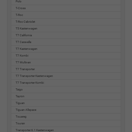
Polo
T-Cross
T-Roc
T-Roc Cabriolet
T5 Kastenwagen
T7 California
T7 Caravelle
T7 Kastenwagen
T7 Kombi
T7 Multivan
T7 Transporter
T7 Transporter Kastenwagen
T7 Transporter Kombi
Taigo
Tayron
Tiguan
Tiguan Allspace
Touareg
Touran
Transporter 6.1 Kastenwagen