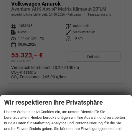
Volkswagen Amarok
Aventura AHK AssisP Matrix Klimaaut 20"LM
unverbindliche Lieferzeit:
21.08.2026
Fahrzeug mit Tageszulassung
Fahrzeugnr.
1353245
Getriebe
Automatik
Kraftstoff
Diesel
Außenfarbe
black metallic
Leistung
177 kW (241 PS)
Kilometerstand
10 km
30.06.2026
55.323,– €
Details
incl. 19% MwSt.
Verbrauch kombiniert:
10,10 l/100km
CO
-Klasse:
G
2
CO
-Emissionen:
265,00 g/km
2
Wir respektieren Ihre Privatsphäre
Unsere Website setzt Cookies ein, um unsere Dienste für Sie
bereitzustellen. Hierbei berücksichtigen wir Ihre Auswahl und verarbeiten
nur die Daten für Marketing, Analytics und Personalisierung, für die Sie
uns Ihr Einverständnis geben. Sie können Ihre Einwilligung jederzeit mit