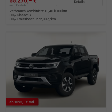
55.270,– €
Details
incl. 19% MwSt.
Verbrauch kombiniert:
10,40 l/100km
CO
-Klasse:
G
2
CO
-Emissionen:
272,00 g/km
2
ab 1095,– € mtl.