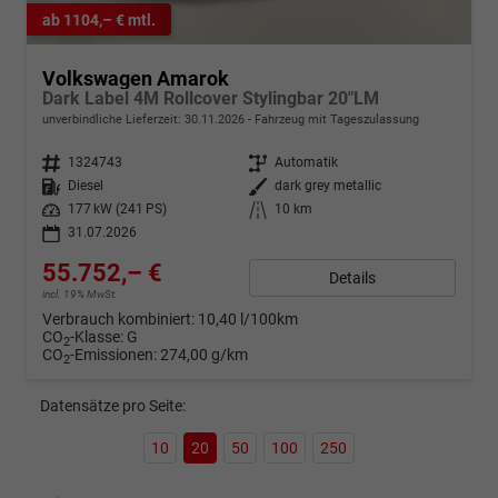
ab 1104,– € mtl.
Volkswagen Amarok
Dark Label 4M Rollcover Stylingbar 20"LM
unverbindliche Lieferzeit:
30.11.2026
Fahrzeug mit Tageszulassung
Fahrzeugnr.
1324743
Getriebe
Automatik
Kraftstoff
Diesel
Außenfarbe
dark grey metallic
Leistung
177 kW (241 PS)
Kilometerstand
10 km
31.07.2026
55.752,– €
Details
incl. 19% MwSt.
Verbrauch kombiniert:
10,40 l/100km
CO
-Klasse:
G
2
CO
-Emissionen:
274,00 g/km
2
Datensätze pro Seite:
10
20
50
100
250