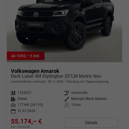
ab 1092,– € mtl.
Volkswagen Amarok
Dark Label 4M Stylingbar 20"LM Matrix Nav
unverbindliche Lieferzeit:
30.11.2026
Fahrzeug mit Tageszulassung
Fahrzeugnr.
1324321
Getriebe
Automatik
Kraftstoff
Diesel
Außenfarbe
Midnight Black Metallic
Leistung
177 kW (241 PS)
Kilometerstand
10 km
31.07.2026
55.174,– €
Details
incl. 19% MwSt.