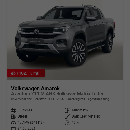
ab 1102,– € mtl.
Volkswagen Amarok
Aventura 21"LM AHK Rollcover Matrix Leder
unverbindliche Lieferzeit:
30.11.2026
Fahrzeug mit Tageszulassung
Fahrzeugnr.
1326480
Getriebe
Automatik
Kraftstoff
Diesel
Außenfarbe
Dark Grey Metallic
Leistung
177 kW (241 PS)
Kilometerstand
10 km
31.07.2026