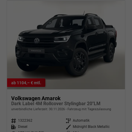
ab 1104,– € mtl.
Volkswagen Amarok
Dark Label 4M Rollcover Stylingbar 20"LM
unverbindliche Lieferzeit:
30.11.2026
Fahrzeug mit Tageszulassung
Fahrzeugnr.
1322362
Getriebe
Automatik
Kraftstoff
Diesel
Außenfarbe
Midnight Black Metallic