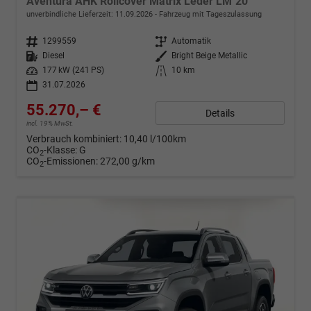
Aventura AHK Rollcover Matrix Leder LM"20
unverbindliche Lieferzeit:
11.09.2026
Fahrzeug mit Tageszulassung
Fahrzeugnr.
1299559
Getriebe
Automatik
Kraftstoff
Diesel
Außenfarbe
Bright Beige Metallic
Leistung
177 kW (241 PS)
Kilometerstand
10 km
31.07.2026
55.270,– €
Details
incl. 19% MwSt.
Verbrauch kombiniert:
10,40 l/100km
CO
-Klasse:
G
2
CO
-Emissionen:
272,00 g/km
2