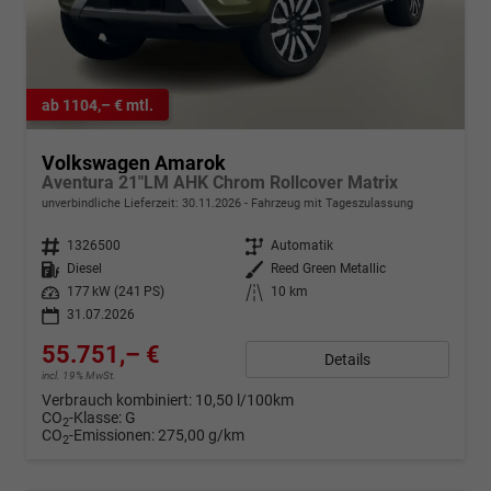
ab 1104,– € mtl.
Volkswagen Amarok
Aventura 21"LM AHK Chrom Rollcover Matrix
unverbindliche Lieferzeit:
30.11.2026
Fahrzeug mit Tageszulassung
Fahrzeugnr.
1326500
Getriebe
Automatik
Kraftstoff
Diesel
Außenfarbe
Reed Green Metallic
Leistung
177 kW (241 PS)
Kilometerstand
10 km
31.07.2026
55.751,– €
Details
incl. 19% MwSt.
Verbrauch kombiniert:
10,50 l/100km
CO
-Klasse:
G
2
CO
-Emissionen:
275,00 g/km
2