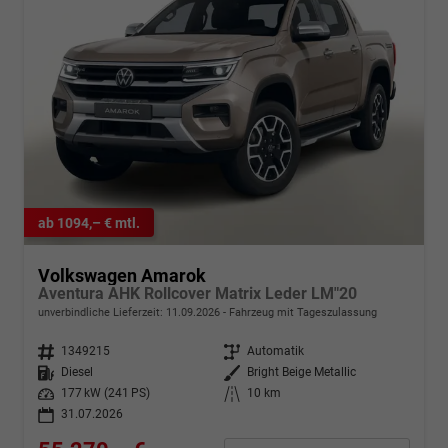
ab 1094,– € mtl.
Volkswagen Amarok
Aventura AHK Rollcover Matrix Leder LM"20
unverbindliche Lieferzeit:
11.09.2026
Fahrzeug mit Tageszulassung
Fahrzeugnr.
1349215
Getriebe
Automatik
Kraftstoff
Diesel
Außenfarbe
Bright Beige Metallic
Leistung
177 kW (241 PS)
Kilometerstand
10 km
31.07.2026