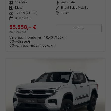
Fahrzeugnr.
1326497
Getriebe
Automatik
Kraftstoff
Diesel
Außenfarbe
Bright Beige Metallic
Leistung
177 kW (241 PS)
Kilometerstand
10 km
31.07.2026
55.558,– €
Details
incl. 19% MwSt.
Verbrauch kombiniert:
10,40 l/100km
CO
-Klasse:
G
2
CO
-Emissionen:
274,00 g/km
2