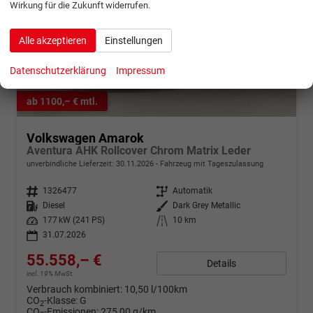
Wirkung für die Zukunft widerrufen.
Alle akzeptieren
Einstellungen
Datenschutzerklärung
Impressum
ab 1100,– € mtl.
Volkswagen Amarok
Aventura AHK Rollcover Chrom Matrix Leder
unverbindliche Lieferzeit:
30.11.2026
Fahrzeug mit Tageszulassung
Fahrzeugnr.
1326477
Getriebe
Automatik
Kraftstoff
Diesel
Außenfarbe
Dark Grey Metallic
Leistung
177 kW (241 PS)
Kilometerstand
10 km
31.07.2026
55.558,– €
Details
incl. 19% MwSt.
Verbrauch kombiniert:
10,50 l/100km
CO
-Klasse:
G
2
CO
-Emissionen:
275,00 g/km