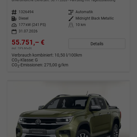
unverbindliche Lieferzeit:
30.11.2026
Fahrzeug mit Tageszulassung
Fahrzeugnr.
1326494
Getriebe
Automatik
Kraftstoff
Diesel
Außenfarbe
Midnight Black Metallic
Leistung
177 kW (241 PS)
Kilometerstand
10 km
31.07.2026
55.751,– €
Details
incl. 19% MwSt.
Verbrauch kombiniert:
10,50 l/100km
CO
-Klasse:
G
2
CO
-Emissionen:
275,00 g/km
2