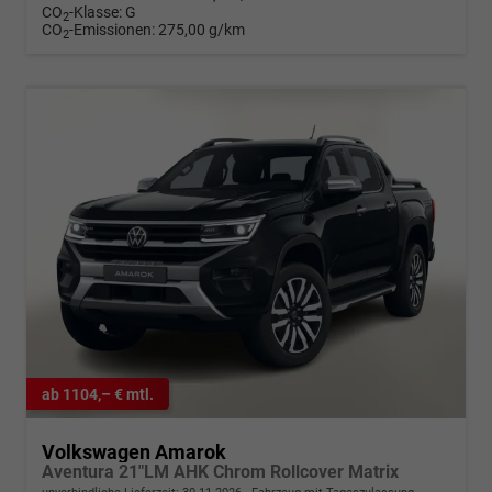
CO
-Klasse:
G
2
CO
-Emissionen:
275,00 g/km
2
ab 1104,– € mtl.
Volkswagen Amarok
Aventura 21"LM AHK Chrom Rollcover Matrix