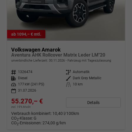
ab 1094,– € mtl.
Volkswagen Amarok
Aventura AHK Rollcover Matrix Leder LM"20
unverbindliche Lieferzeit:
30.11.2026
Fahrzeug mit Tageszulassung
Fahrzeugnr.
1326474
Getriebe
Automatik
Kraftstoff
Diesel
Außenfarbe
Dark Grey Metallic
Leistung
177 kW (241 PS)
Kilometerstand
10 km
31.07.2026
55.270,– €
Details
incl. 19% MwSt.
Verbrauch kombiniert:
10,40 l/100km
CO
-Klasse:
G
2
CO
-Emissionen:
274,00 g/km
2