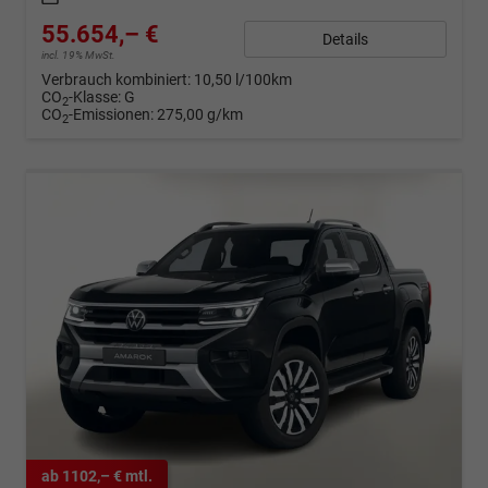
55.654,– €
Details
incl. 19% MwSt.
Verbrauch kombiniert:
10,50 l/100km
CO
-Klasse:
G
2
CO
-Emissionen:
275,00 g/km
2
ab 1102,– € mtl.