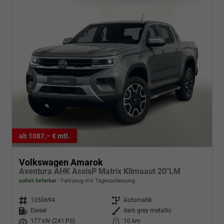
ab 1087,– € mtl.
Volkswagen Amarok
Aventura AHK AssisP Matrix Klimaaut 20"LM
sofort lieferbar
Fahrzeug mit Tageszulassung
Fahrzeugnr.
1350694
Getriebe
Automatik
Kraftstoff
Diesel
Außenfarbe
dark grey metallic
Leistung
177 kW (241 PS)
Kilometerstand
10 km