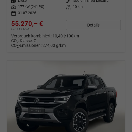
Kraftstoff
Diesel
Außenfarbe
Medium Silver Metallic
Leistung
177 kW (241 PS)
Kilometerstand
10 km
31.07.2026
55.270,– €
Details
incl. 19% MwSt.
Verbrauch kombiniert:
10,40 l/100km
CO
-Klasse:
G
2
CO
-Emissionen:
274,00 g/km
2