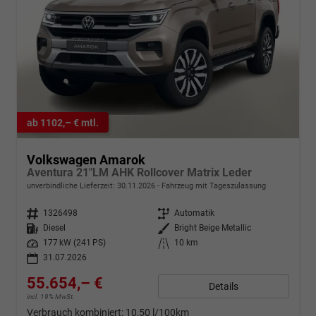
ab 1102,– € mtl.
Volkswagen Amarok
Aventura 21"LM AHK Rollcover Matrix Leder
unverbindliche Lieferzeit:
30.11.2026
Fahrzeug mit Tageszulassung
Fahrzeugnr.
1326498
Getriebe
Automatik
Kraftstoff
Diesel
Außenfarbe
Bright Beige Metallic
Leistung
177 kW (241 PS)
Kilometerstand
10 km
31.07.2026
55.654,– €
Details
incl. 19% MwSt.
Verbrauch kombiniert:
10,50 l/100km