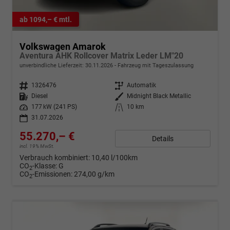
ab 1094,– € mtl.
Volkswagen Amarok
Aventura AHK Rollcover Matrix Leder LM"20
unverbindliche Lieferzeit:
30.11.2026
Fahrzeug mit Tageszulassung
Fahrzeugnr.
1326476
Getriebe
Automatik
Kraftstoff
Diesel
Außenfarbe
Midnight Black Metallic
Leistung
177 kW (241 PS)
Kilometerstand
10 km
31.07.2026
55.270,– €
Details
incl. 19% MwSt.
Verbrauch kombiniert:
10,40 l/100km
CO
-Klasse:
G
2
CO
-Emissionen:
274,00 g/km
2