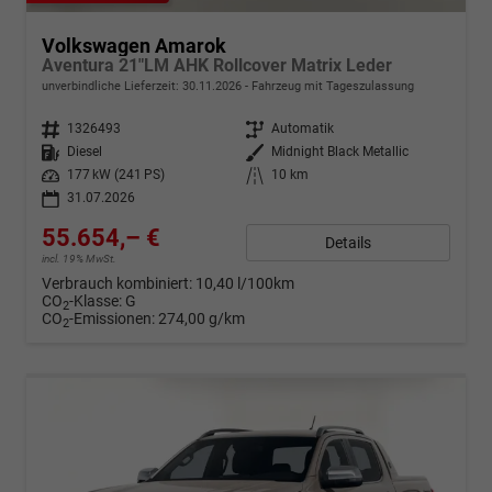
Volkswagen Amarok
Aventura 21"LM AHK Rollcover Matrix Leder
unverbindliche Lieferzeit:
30.11.2026
Fahrzeug mit Tageszulassung
Fahrzeugnr.
1326493
Getriebe
Automatik
Kraftstoff
Diesel
Außenfarbe
Midnight Black Metallic
Leistung
177 kW (241 PS)
Kilometerstand
10 km
31.07.2026
55.654,– €
Details
incl. 19% MwSt.
Verbrauch kombiniert:
10,40 l/100km
CO
-Klasse:
G
2
CO
-Emissionen:
274,00 g/km
2