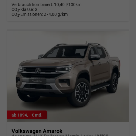
Verbrauch kombiniert:
10,40 l/100km
CO
-Klasse:
G
2
CO
-Emissionen:
274,00 g/km
2
ab 1094,– € mtl.
Volkswagen Amarok