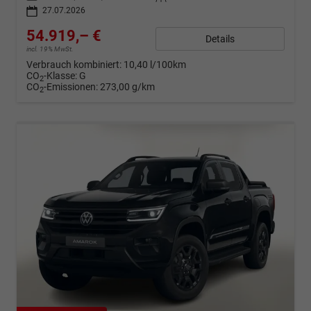
27.07.2026
54.919,– €
Details
incl. 19% MwSt.
Verbrauch kombiniert:
10,40 l/100km
CO
-Klasse:
G
2
CO
-Emissionen:
273,00 g/km
2