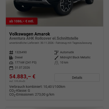
ab 1086,– € mtl.
Volkswagen Amarok
Aventura AHK Rollcover el.Schnittstelle
unverbindliche Lieferzeit:
30.11.2026
Fahrzeug mit Tageszulassung
Fahrzeugnr.
1326490
Getriebe
Automatik
Kraftstoff
Diesel
Außenfarbe
Midnight Black Metallic
Leistung
177 kW (241 PS)
Kilometerstand
10 km
31.07.2026
54.883,– €
Details
incl. 19% MwSt.
Verbrauch kombiniert:
10,40 l/100km
CO
-Klasse:
G
2
CO
-Emissionen:
273,00 g/km
2