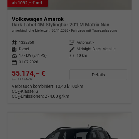
ab 1092,– € mtl.
Volkswagen Amarok
Dark Label 4M Stylingbar 20"LM Matrix Nav
unverbindliche Lieferzeit:
30.11.2026
Fahrzeug mit Tageszulassung
Fahrzeugnr.
1322350
Getriebe
Automatik
Kraftstoff
Diesel
Außenfarbe
Midnight Black Metallic
Leistung
177 kW (241 PS)
Kilometerstand
10 km
31.07.2026
55.174,– €
Details
incl. 19% MwSt.
Verbrauch kombiniert:
10,40 l/100km
CO
-Klasse:
G
2
CO
-Emissionen:
274,00 g/km
2