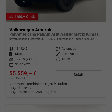
ab 1100,– € mtl.
Volkswagen Amarok
PanAmericana PanAm AHK AssisP Matrix Klimaaut 18"LM
unverbindliche Lieferzeit:
30.12.2026
Fahrzeug mit Tageszulassung
Fahrzeugnr.
1349242
Getriebe
Automatik
Kraftstoff
Diesel
Außenfarbe
Clear White
Leistung
177 kW (241 PS)
Kilometerstand
10 km
31.07.2026
55.559,– €
Details
incl. 19% MwSt.
Verbrauch kombiniert:
10,20 l/100km
CO
-Klasse:
G
2
CO
-Emissionen:
268,00 g/km
2