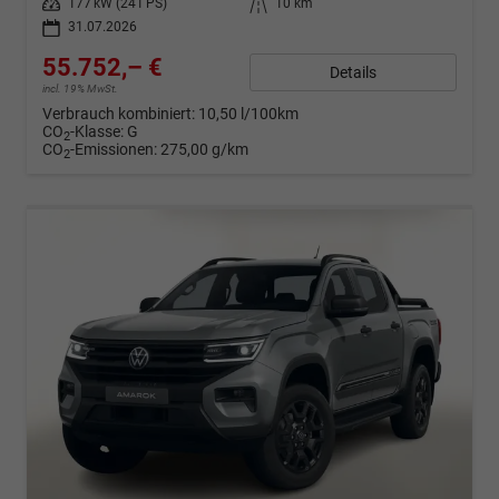
Leistung
177 kW (241 PS)
Kilometerstand
10 km
31.07.2026
55.752,– €
Details
incl. 19% MwSt.
Verbrauch kombiniert:
10,50 l/100km
CO
-Klasse:
G
2
CO
-Emissionen:
275,00 g/km
2