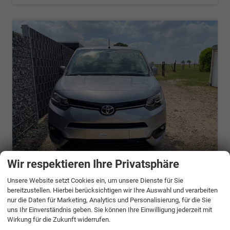
Wir respektieren Ihre Privatsphäre
ab 683,– € mtl.
Unsere Website setzt Cookies ein, um unsere Dienste für Sie
Toyota Proace City
bereitzustellen. Hierbei berücksichtigen wir Ihre Auswahl und verarbeiten
Verso Long 1.2P Family
nur die Daten für Marketing, Analytics und Personalisierung, für die Sie
uns Ihr Einverständnis geben. Sie können Ihre Einwilligung jederzeit mit
unverbindliche Lieferzeit:
6 Monate
Neuwagen
Wirkung für die Zukunft widerrufen.
Fahrzeugnr.
1348278
Getriebe
Schalt. 6-Gang