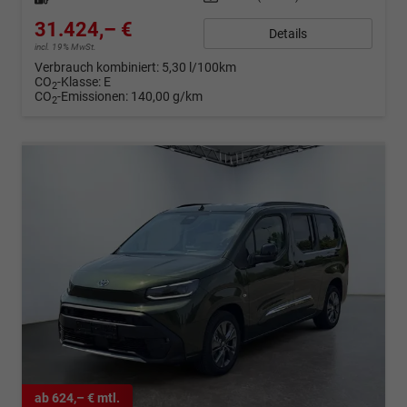
31.424,– €
Details
incl. 19% MwSt.
Verbrauch kombiniert:
5,30 l/100km
CO
-Klasse:
E
2
CO
-Emissionen:
140,00 g/km
2
ab 624,– € mtl.