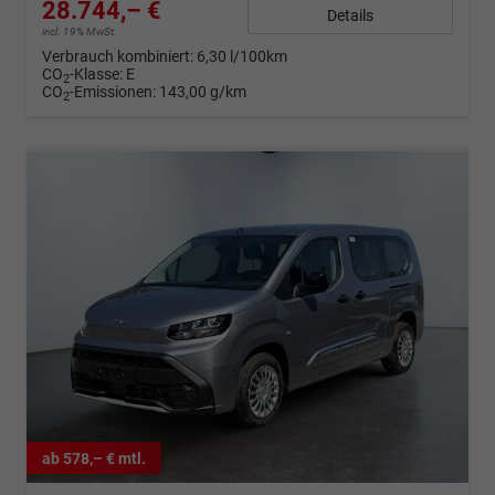
28.744,– €
Details
incl. 19% MwSt.
Verbrauch kombiniert:
6,30 l/100km
CO
-Klasse:
E
2
CO
-Emissionen:
143,00 g/km
2
ab 578,– € mtl.