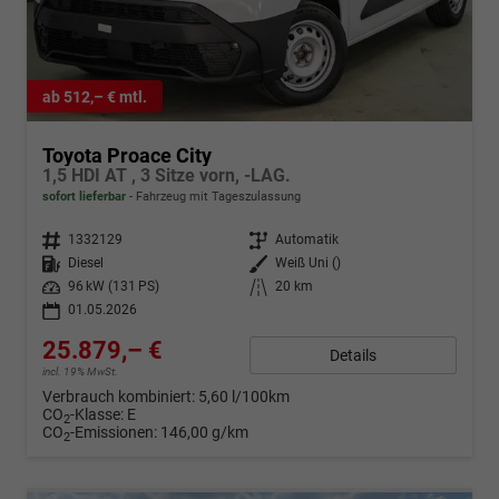
ab 512,– € mtl.
Toyota Proace City
1,5 HDI AT , 3 Sitze vorn, -LAG.
sofort lieferbar
Fahrzeug mit Tageszulassung
Fahrzeugnr.
1332129
Getriebe
Automatik
Kraftstoff
Diesel
Außenfarbe
Weiß Uni ()
Leistung
96 kW (131 PS)
Kilometerstand
20 km
01.05.2026
25.879,– €
Details
incl. 19% MwSt.
Verbrauch kombiniert:
5,60 l/100km
CO
-Klasse:
E
2
CO
-Emissionen:
146,00 g/km
2