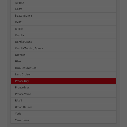
Aygo X
bZ4X
bZ4X Touring
C-HR
C-HR+
Corolla
Corolla Cross
Corolla Touring Sports
GR Yaris
Hilux
Hilux Double Cab
Land Cruiser
Proace City
Proace Max
Proace Verso
RAV4
Urban Cruiser
Yaris
Yaris Cross