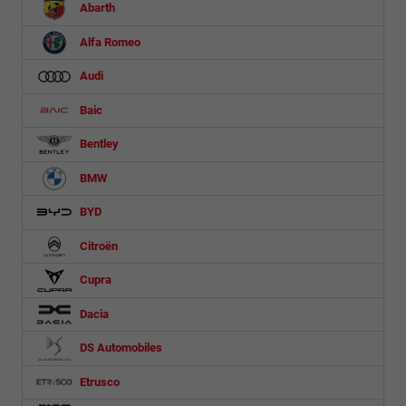
Abarth
Alfa Romeo
Audi
Baic
Bentley
BMW
BYD
Citroën
Cupra
Dacia
DS Automobiles
Etrusco