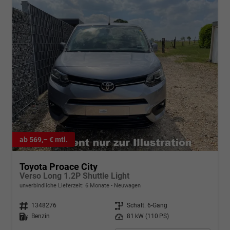
ab 569,– € mtl.
Toyota Proace City
Verso Long 1.2P Shuttle Light
unverbindliche Lieferzeit:
6 Monate
Neuwagen
Fahrzeugnr.
1348276
Getriebe
Schalt. 6-Gang
Kraftstoff
Benzin
Leistung
81 kW (110 PS)