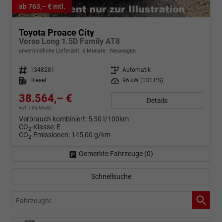
ab 763,– € mtl.
Toyota Proace City
Verso Long 1.5D Family AT8
unverbindliche Lieferzeit:
6 Monate
Neuwagen
Fahrzeugnr.
1348281
Getriebe
Automatik
Kraftstoff
Diesel
Leistung
96 kW (131 PS)
38.564,– €
Details
incl. 19% MwSt.
Verbrauch kombiniert:
5,50 l/100km
CO
-Klasse:
E
2
CO
-Emissionen:
145,00 g/km
2
Gemerkte Fahrzeuge (
0
)
Schnellsuche
Fahrzeugnr.