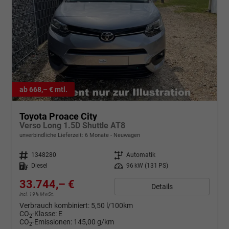
ab 668,– € mtl.
Toyota Proace City
Verso Long 1.5D Shuttle AT8
unverbindliche Lieferzeit:
6 Monate
Neuwagen
Fahrzeugnr.
1348280
Getriebe
Automatik
Kraftstoff
Diesel
Leistung
96 kW (131 PS)
33.744,– €
Details
incl. 19% MwSt.
Verbrauch kombiniert:
5,50 l/100km
CO
-Klasse:
E
2
CO
-Emissionen:
145,00 g/km
2