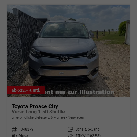
ab 622,– € mtl.
Toyota Proace City
Verso Long 1.5D Shuttle
unverbindliche Lieferzeit:
6 Monate
Neuwagen
Fahrzeugnr.
1348279
Getriebe
Schalt. 6-Gang
Kraftstoff
Diesel
Leistung
75 kW (102 PS)