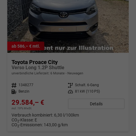
ab 586,– € mtl.
Toyota Proace City
Verso Long 1.2P Shuttle
unverbindliche Lieferzeit:
6 Monate
Neuwagen
Fahrzeugnr.
1348277
Getriebe
Schalt. 6-Gang
Kraftstoff
Benzin
Leistung
81 kW (110 PS)
29.584,– €
Details
incl. 19% MwSt.
Verbrauch kombiniert:
6,30 l/100km
CO
-Klasse:
E
2
CO
-Emissionen:
143,00 g/km
2