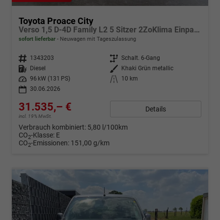
Toyota Proace City
Verso 1,5 D-4D Family L2 5 Sitzer 2ZoKlima Einparkhilfe Apple Kamera 17 Zoll AluTempomat DAB 10 Display
sofort lieferbar
Neuwagen mit Tageszulassung
Fahrzeugnr.
1343203
Getriebe
Schalt. 6-Gang
Kraftstoff
Diesel
Außenfarbe
Khaki Grün metallic
Leistung
96 kW (131 PS)
Kilometerstand
10 km
30.06.2026
31.535,– €
Details
incl. 19% MwSt.
Verbrauch kombiniert:
5,80 l/100km
CO
-Klasse:
E
2
CO
-Emissionen:
151,00 g/km
2