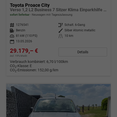
Toyota Proace City
Verso 1,2 L2 Business 7 Sitzer Klima Einparkhilfe Apple Tempomat DAB 10 Zoll Display Regensensor
sofort lieferbar
Neuwagen mit Tageszulassung
Fahrzeugnr.
1276541
Getriebe
Schalt. 6-Gang
Kraftstoff
Benzin
Außenfarbe
Silber Atomic metallic
Leistung
81 kW (110 PS)
Kilometerstand
10 km
13.05.2026
29.179,– €
Details
incl. 19% MwSt.
Verbrauch kombiniert:
6,70 l/100km
CO
-Klasse:
E
2
CO
-Emissionen:
152,00 g/km
2