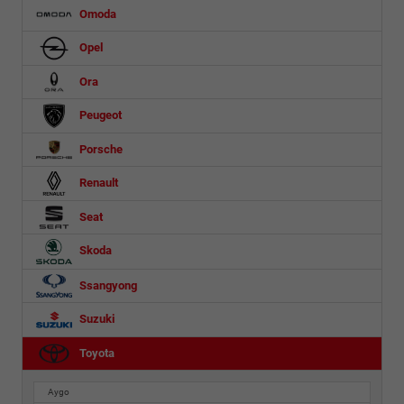
Omoda
Opel
Ora
Peugeot
Porsche
Renault
Seat
Skoda
Ssangyong
Suzuki
Toyota
Aygo