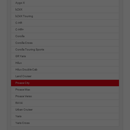
Aygo X
bZ4X
bZ4X Touring
C-HR
C-HR+
Corolla
Corolla Cross
Corolla Touring Sports
GR Yaris
Hilux
Hilux Double Cab
Land Cruiser
Proace City
Proace Max
Proace Verso
RAV4
Urban Cruiser
Yaris
Yaris Cross