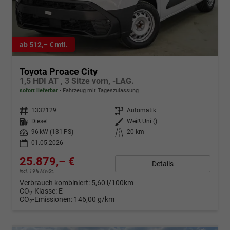
ab 512,– € mtl.
Toyota Proace City
1,5 HDI AT , 3 Sitze vorn, -LAG.
sofort lieferbar
Fahrzeug mit Tageszulassung
Fahrzeugnr.
1332129
Getriebe
Automatik
Kraftstoff
Diesel
Außenfarbe
Weiß Uni ()
Leistung
96 kW (131 PS)
Kilometerstand
20 km
01.05.2026
25.879,– €
Details
incl. 19% MwSt.
Verbrauch kombiniert:
5,60 l/100km
CO
-Klasse:
E
2
CO
-Emissionen:
146,00 g/km
2