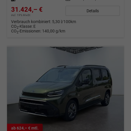
31.424,– €
Details
incl. 19% MwSt.
Verbrauch kombiniert:
5,30 l/100km
CO
-Klasse:
E
2
CO
-Emissionen:
140,00 g/km
2
ab 624,– € mtl.