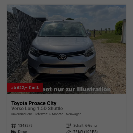
ab 622,– € mtl.
Toyota Proace City
Verso Long 1.5D Shuttle
unverbindliche Lieferzeit:
6 Monate
Neuwagen
Fahrzeugnr.
1348279
Getriebe
Schalt. 6-Gang
Kraftstoff
Diesel
Leistung
75 kW (102 PS)