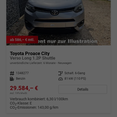
ab 586,– € mtl.
Toyota Proace City
Verso Long 1.2P Shuttle
unverbindliche Lieferzeit:
6 Monate
Neuwagen
Fahrzeugnr.
1348277
Getriebe
Schalt. 6-Gang
Kraftstoff
Benzin
Leistung
81 kW (110 PS)
29.584,– €
Details
incl. 19% MwSt.
Verbrauch kombiniert:
6,30 l/100km
CO
-Klasse:
E
2
CO
-Emissionen:
143,00 g/km
2