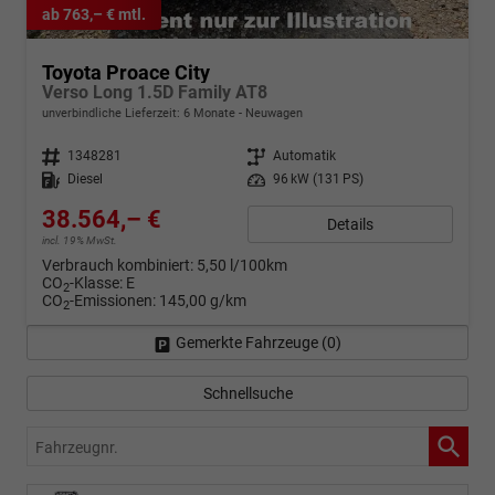
ab 763,– € mtl.
Toyota Proace City
Verso Long 1.5D Family AT8
unverbindliche Lieferzeit:
6 Monate
Neuwagen
Fahrzeugnr.
1348281
Getriebe
Automatik
Kraftstoff
Diesel
Leistung
96 kW (131 PS)
38.564,– €
Details
incl. 19% MwSt.
Verbrauch kombiniert:
5,50 l/100km
CO
-Klasse:
E
2
CO
-Emissionen:
145,00 g/km
2
Gemerkte Fahrzeuge (
0
)
Schnellsuche
Fahrzeugnr.