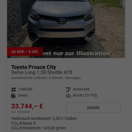
ab 668,– € mtl.
Toyota Proace City
Verso Long 1.5D Shuttle AT8
unverbindliche Lieferzeit:
6 Monate
Neuwagen
Fahrzeugnr.
1348280
Getriebe
Automatik
Kraftstoff
Diesel
Leistung
96 kW (131 PS)
33.744,– €
Details
incl. 19% MwSt.
Verbrauch kombiniert:
5,50 l/100km
CO
-Klasse:
E
2
CO
-Emissionen:
145,00 g/km
2