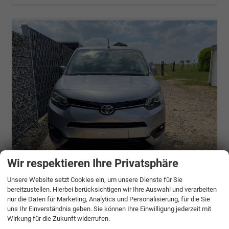
Wir respektieren Ihre Privatsphäre
ab 683,– € mtl.
Unsere Website setzt Cookies ein, um unsere Dienste für Sie
Toyota Proace City
bereitzustellen. Hierbei berücksichtigen wir Ihre Auswahl und verarbeiten
Verso Long 1.2P Family
nur die Daten für Marketing, Analytics und Personalisierung, für die Sie
uns Ihr Einverständnis geben. Sie können Ihre Einwilligung jederzeit mit
unverbindliche Lieferzeit:
6 Monate
Neuwagen
Wirkung für die Zukunft widerrufen.
Fahrzeugnr.
1348278
Getriebe
Schalt. 6-Gang