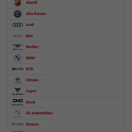
Abarth
Alfa Romeo
Audi
Baic
Bentley
BMW
BYD
Citroën
Cupra
Dacia
DS Automobiles
Etrusco