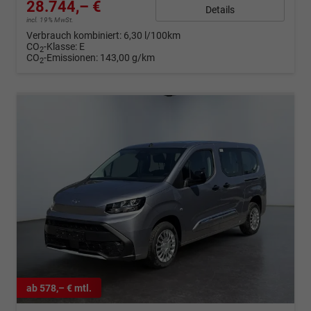
28.744,– €
Details
incl. 19% MwSt.
Verbrauch kombiniert:
6,30 l/100km
CO
-Klasse:
E
2
CO
-Emissionen:
143,00 g/km
2
ab 578,– € mtl.