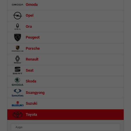
Omoda
Opel
Ora
Peugeot
Porsche
Renault
Seat
Skoda
Ssangyong
Suzuki
Toyota
Aygo