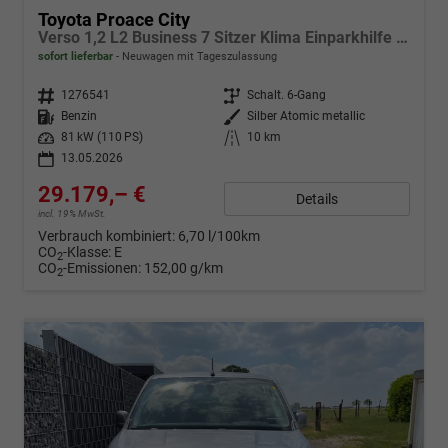
Toyota Proace City
Verso 1,2 L2 Business 7 Sitzer Klima Einparkhilfe Apple Tempomat DAB 10 Zoll Display Regensensor
sofort lieferbar
Neuwagen mit Tageszulassung
Fahrzeugnr.
1276541
Getriebe
Schalt. 6-Gang
Kraftstoff
Benzin
Außenfarbe
Silber Atomic metallic
Leistung
81 kW (110 PS)
Kilometerstand
10 km
13.05.2026
29.179,– €
Details
incl. 19% MwSt.
Verbrauch kombiniert:
6,70 l/100km
CO
-Klasse:
E
2
CO
-Emissionen:
152,00 g/km
2