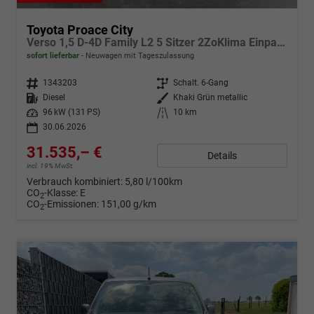
Toyota Proace City
Verso 1,5 D-4D Family L2 5 Sitzer 2ZoKlima Einparkhilfe Apple Kamera 17 Zoll AluTempomat DAB 10 Display
sofort lieferbar
Neuwagen mit Tageszulassung
Fahrzeugnr.
1343203
Getriebe
Schalt. 6-Gang
Kraftstoff
Diesel
Außenfarbe
Khaki Grün metallic
Leistung
96 kW (131 PS)
Kilometerstand
10 km
30.06.2026
31.535,– €
Details
incl. 19% MwSt.
Verbrauch kombiniert:
5,80 l/100km
CO
-Klasse:
E
2
CO
-Emissionen:
151,00 g/km
2