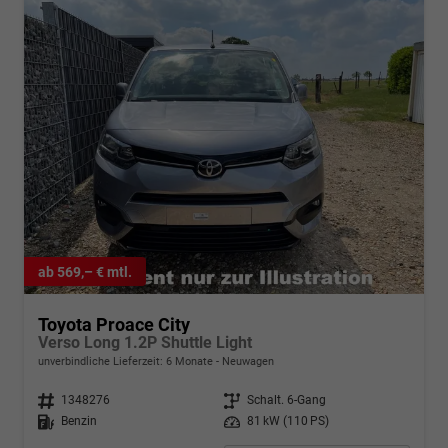
ab 569,– € mtl.
Toyota Proace City
Verso Long 1.2P Shuttle Light
unverbindliche Lieferzeit:
6 Monate
Neuwagen
Fahrzeugnr.
1348276
Getriebe
Schalt. 6-Gang
Kraftstoff
Benzin
Leistung
81 kW (110 PS)