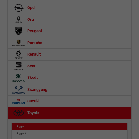
Opel
Ora
Peugeot
Porsche
Renault
Seat
Skoda
Ssangyong
Suzuki
Toyota
Aygo
Aygo X