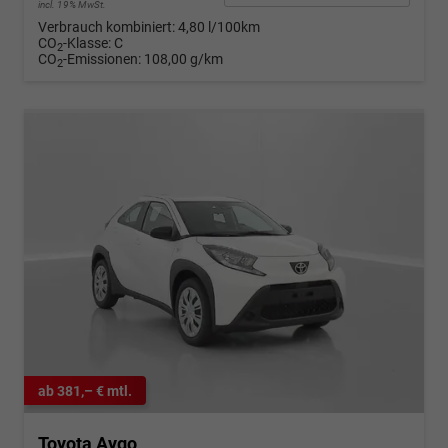
incl. 19% MwSt.
Verbrauch kombiniert:
4,80 l/100km
CO
-Klasse:
C
2
CO
-Emissionen:
108,00 g/km
2
ab 381,– € mtl.
Toyota Aygo