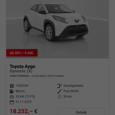
ab 361,– € mtl.
Toyota Aygo
Dynamic (X)
sofort lieferbar
Jungwagen/Jahreswagen
Fahrzeugnr.
1342539
Getriebe
Schaltgetriebe
Kraftstoff
Benzin
Außenfarbe
Pure White
Leistung
53 kW (72 PS)
Kilometerstand
50 km
01.11.2025
18.252,– €
Details