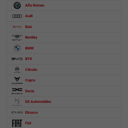
Alfa Romeo
Audi
Baic
Bentley
BMW
BYD
Citroën
Cupra
Dacia
DS Automobiles
Etrusco
Fiat