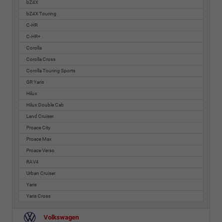
bZ4X
bZ4X Touring
C-HR
C-HR+
Corolla
Corolla Cross
Corolla Touring Sports
GR Yaris
Hilux
Hilux Double Cab
Land Cruiser
Proace City
Proace Max
Proace Verso
RAV4
Urban Cruiser
Yaris
Yaris Cross
Volkswagen