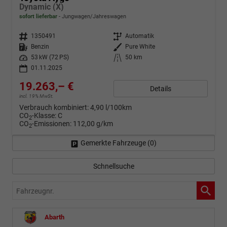
Dynamic (X)
sofort lieferbar
Jungwagen/Jahreswagen
Fahrzeugnr.
1350491
Getriebe
Automatik
Kraftstoff
Benzin
Außenfarbe
Pure White
Leistung
53 kW (72 PS)
Kilometerstand
50 km
01.11.2025
19.263,– €
Details
incl. 19% MwSt.
Verbrauch kombiniert:
4,90 l/100km
CO
-Klasse:
C
2
CO
-Emissionen:
112,00 g/km
2
Gemerkte Fahrzeuge (
0
)
Schnellsuche
Fahrzeugnr.
Abarth