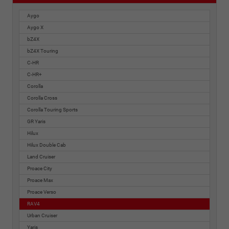
Aygo
Aygo X
bZ4X
bZ4X Touring
C-HR
C-HR+
Corolla
Corolla Cross
Corolla Touring Sports
GR Yaris
Hilux
Hilux Double Cab
Land Cruiser
Proace City
Proace Max
Proace Verso
RAV4
Urban Cruiser
Yaris