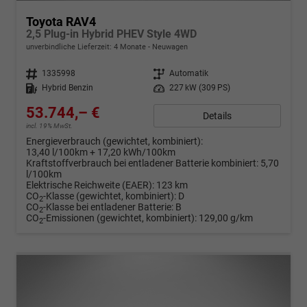
Toyota RAV4
2,5 Plug-in Hybrid PHEV Style 4WD
unverbindliche Lieferzeit:
4 Monate
Neuwagen
Fahrzeugnr.
1335998
Getriebe
Automatik
Kraftstoff
Hybrid Benzin
Leistung
227 kW (309 PS)
53.744,– €
Details
incl. 19% MwSt.
Energieverbrauch (gewichtet, kombiniert):
13,40 l/100km + 17,20 kWh/100km
Kraftstoffverbrauch bei entladener Batterie kombiniert:
5,70
l/100km
Elektrische Reichweite (EAER):
123 km
CO
-Klasse (gewichtet, kombiniert):
D
2
CO
-Klasse bei entladener Batterie:
B
2
CO
-Emissionen (gewichtet, kombiniert):
129,00 g/km
2