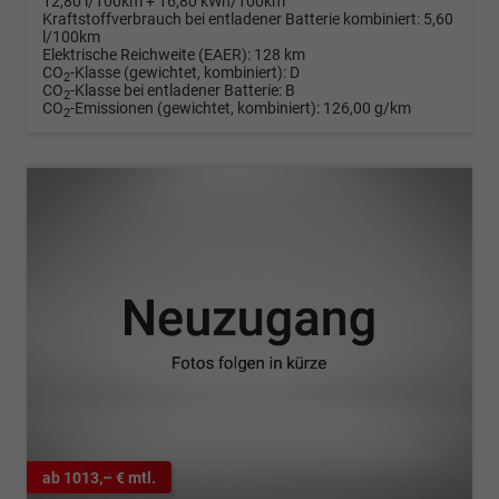
12,80 l/100km + 16,80 kWh/100km
Kraftstoffverbrauch bei entladener Batterie kombiniert:
5,60
l/100km
Elektrische Reichweite (EAER):
128 km
CO
-Klasse (gewichtet, kombiniert):
D
2
CO
-Klasse bei entladener Batterie:
B
2
CO
-Emissionen (gewichtet, kombiniert):
126,00 g/km
2
ab 1013,– € mtl.