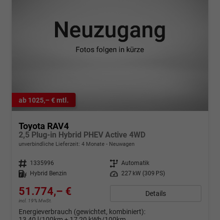
ab 1025,– € mtl.
Toyota RAV4
2,5 Plug-in Hybrid PHEV Active 4WD
unverbindliche Lieferzeit:
4 Monate
Neuwagen
Fahrzeugnr.
1335996
Getriebe
Automatik
Kraftstoff
Hybrid Benzin
Leistung
227 kW (309 PS)
51.774,– €
Details
incl. 19% MwSt.
Energieverbrauch (gewichtet, kombiniert):
13,40 l/100km + 17,20 kWh/100km