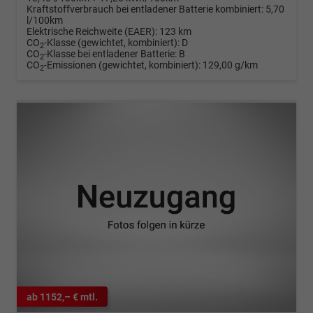
Kraftstoffverbrauch bei entladener Batterie kombiniert:
5,70
l/100km
Elektrische Reichweite (EAER):
123 km
CO
-Klasse (gewichtet, kombiniert):
D
2
CO
-Klasse bei entladener Batterie:
B
2
CO
-Emissionen (gewichtet, kombiniert):
129,00 g/km
2
ab 1152,– € mtl.