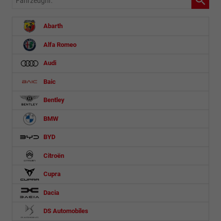
Abarth
Alfa Romeo
Audi
Baic
Bentley
BMW
BYD
Citroën
Cupra
Dacia
DS Automobiles