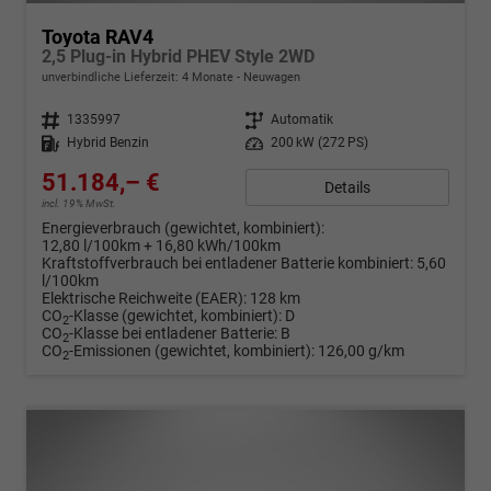
Toyota RAV4
2,5 Plug-in Hybrid PHEV Style 2WD
unverbindliche Lieferzeit:
4 Monate
Neuwagen
Fahrzeugnr.
1335997
Getriebe
Automatik
Kraftstoff
Hybrid Benzin
Leistung
200 kW (272 PS)
51.184,– €
Details
incl. 19% MwSt.
Energieverbrauch (gewichtet, kombiniert):
12,80 l/100km + 16,80 kWh/100km
Kraftstoffverbrauch bei entladener Batterie kombiniert:
5,60
l/100km
Elektrische Reichweite (EAER):
128 km
CO
-Klasse (gewichtet, kombiniert):
D
2
CO
-Klasse bei entladener Batterie:
B
2
CO
-Emissionen (gewichtet, kombiniert):
126,00 g/km
2