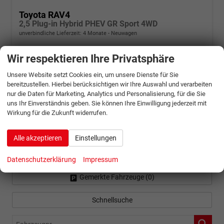
Toyota RAV4
2,5 Plug-in Hybrid PHEV GR Sport 4WD
unverbindliche Lieferzeit:
4 Monate
Neuwagen
Fahrzeugnr.
1335999
Getriebe
Automatik
Wir respektieren Ihre Privatsphäre
Kraftstoff
Hybrid Benzin
Leistung
227 kW (309 PS)
Unsere Website setzt Cookies ein, um unsere Dienste für Sie
58.204,– €
Details
bereitzustellen. Hierbei berücksichtigen wir Ihre Auswahl und verarbeiten
incl. 19% MwSt.
nur die Daten für Marketing, Analytics und Personalisierung, für die Sie
Energieverbrauch (gewichtet, kombiniert):
uns Ihr Einverständnis geben. Sie können Ihre Einwilligung jederzeit mit
13,40 l/100km + 17,20 kWh/100km
Wirkung für die Zukunft widerrufen.
Kraftstoffverbrauch bei entladener Batterie kombiniert:
5,70
l/100km
Elektrische Reichweite (EAER):
123 km
Alle akzeptieren
Einstellungen
CO
-Klasse (gewichtet, kombiniert):
D
2
CO
-Klasse bei entladener Batterie:
B
2
CO
-Emissionen (gewichtet, kombiniert):
129,00 g/km
Datenschutzerklärung
Impressum
2
Gemerkte Fahrzeuge (
0
)
Schnellsuche
Fahrzeugnr.