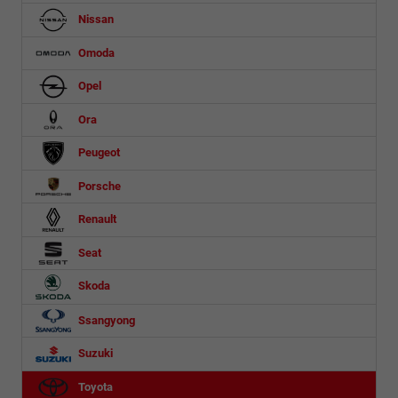
Nissan
Omoda
Opel
Ora
Peugeot
Porsche
Renault
Seat
Skoda
Ssangyong
Suzuki
Toyota