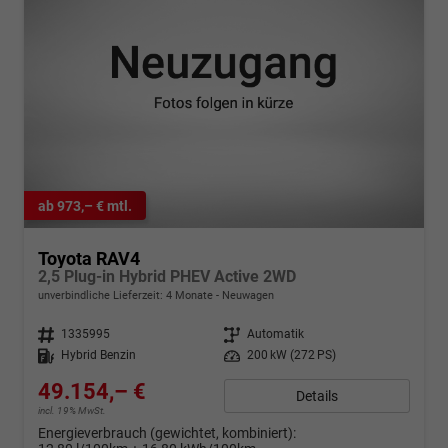
ab 973,– € mtl.
Toyota RAV4
2,5 Plug-in Hybrid PHEV Active 2WD
unverbindliche Lieferzeit:
4 Monate
Neuwagen
Fahrzeugnr.
1335995
Getriebe
Automatik
Kraftstoff
Hybrid Benzin
Leistung
200 kW (272 PS)
49.154,– €
Details
incl. 19% MwSt.
Energieverbrauch (gewichtet, kombiniert):