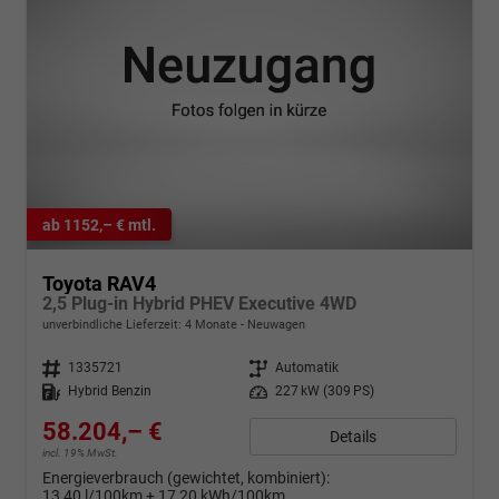
ab 1152,– € mtl.
Toyota RAV4
2,5 Plug-in Hybrid PHEV Executive 4WD
unverbindliche Lieferzeit:
4 Monate
Neuwagen
Fahrzeugnr.
1335721
Getriebe
Automatik
Kraftstoff
Hybrid Benzin
Leistung
227 kW (309 PS)
58.204,– €
Details
incl. 19% MwSt.
Energieverbrauch (gewichtet, kombiniert):
13,40 l/100km + 17,20 kWh/100km