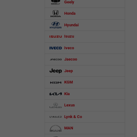
Geely
Honda
Hyundai
Isuzu
Iveco
Jaecoo
Jeep
KGM
Kia
Lexus
Lynk & Co
MAN