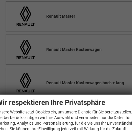
Renault Master
Renault Master Kastenwagen
Renault Master Kastenwagen hoch + lang
ir respektieren Ihre Privatsphäre
nsere Website setzt Cookies ein, um unsere Dienste für Sie bereitzustellen
Renault Mégane E-TECH
ierbei berücksichtigen wir Ihre Auswahl und verarbeiten nur die Daten für
arketing, Analytics und Personalisierung, für die Sie uns Ihr Einverständn
eben. Sie können Ihre Einwilligung jederzeit mit Wirkung für die Zukunft