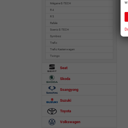
w
Mégane E-TECH
R 4
R 5
Rafale
D
Scenic E-TECH
Symbioz
Trafic
Trafic Kastenwagen
Twingo
Seat
Skoda
Ssangyong
Suzuki
Toyota
Volkswagen