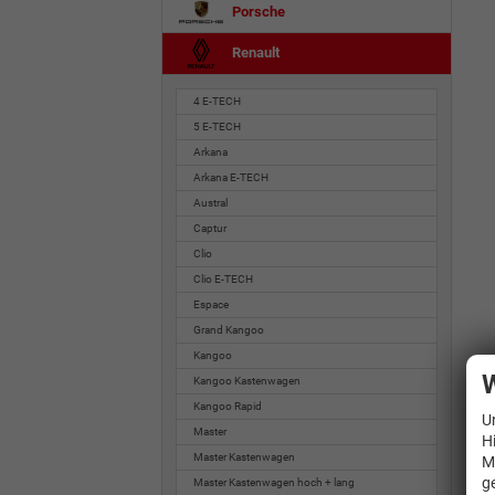
Porsche
Renault
4 E-TECH
5 E-TECH
Arkana
Arkana E-TECH
Austral
Captur
Clio
Clio E-TECH
Espace
Grand Kangoo
Kangoo
W
Kangoo Kastenwagen
Kangoo Rapid
U
Master
H
Master Kastenwagen
M
g
Master Kastenwagen hoch + lang