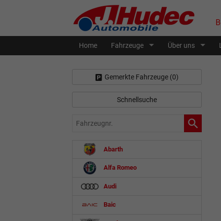
B
Home
Fahrzeuge
Über uns
Gemerkte Fahrzeuge (
0
)
Schnellsuche
Fahrzeugnr.
Abarth
Alfa Romeo
Audi
Baic