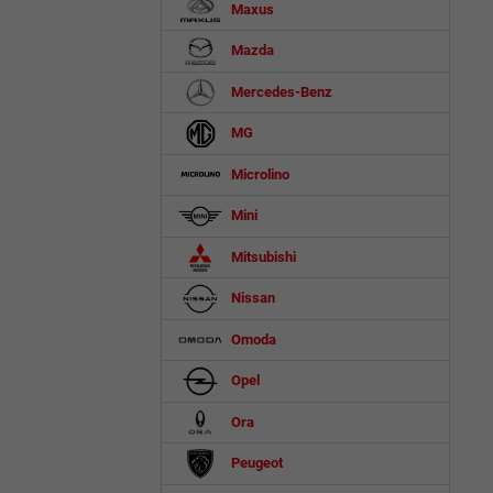
Maxus
Mazda
Mercedes-Benz
MG
Microlino
Mini
Mitsubishi
Nissan
Omoda
Opel
Ora
Peugeot