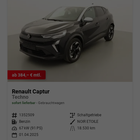
ab 384,– € mtl.
Renault Captur
Techno
sofort lieferbar
Gebrauchtwagen
Fahrzeugnr.
1352509
Getriebe
Schaltgetriebe
Kraftstoff
Benzin
Außenfarbe
NOIR ETOILE
Leistung
67 kW (91 PS)
Kilometerstand
18.530 km
01.04.2025