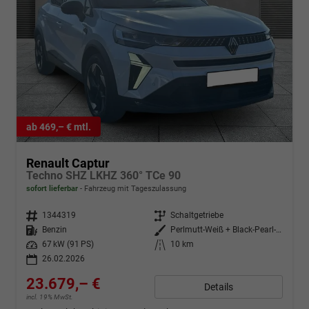
ab 469,– € mtl.
Renault Captur
Techno SHZ LKHZ 360° TCe 90
sofort lieferbar
Fahrzeug mit Tageszulassung
Fahrzeugnr.
1344319
Getriebe
Schaltgetriebe
Kraftstoff
Benzin
Außenfarbe
Perlmutt-Weiß + Black-Pearl-Sch
Leistung
67 kW (91 PS)
Kilometerstand
10 km
26.02.2026
23.679,– €
Details
incl. 19% MwSt.