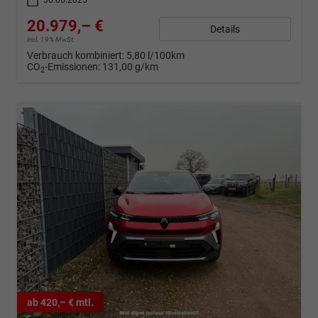
30.06.2025
20.979,– €
Details
incl. 19% MwSt.
Verbrauch kombiniert:
5,80 l/100km
CO
-Emissionen:
131,00 g/km
2
ab 420,– € mtl.