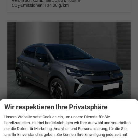
Verbrauch kombiniert:
5,80 l/100km
CO
-Emissionen:
134,00 g/km
2
Wir respektieren Ihre Privatsphäre
ab 449,– € mtl.
Unsere Website setzt Cookies ein, um unsere Dienste für Sie
bereitzustellen. Hierbei berücksichtigen wir Ihre Auswahl und verarbeiten
Renault Captur
nur die Daten für Marketing, Analytics und Personalisierung, für die Sie
Techno SHZ+NAVI+RFK+LED TCe 140
uns Ihr Einverständnis geben. Sie können Ihre Einwilligung jederzeit mit
sofort lieferbar
Gebrauchtwagen