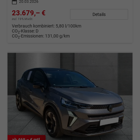
20.03.2026
23.679,– €
Details
incl. 19% MwSt.
Verbrauch kombiniert:
5,80 l/100km
CO
-Klasse:
D
2
CO
-Emissionen:
131,00 g/km
2
ab 469,– € mtl.