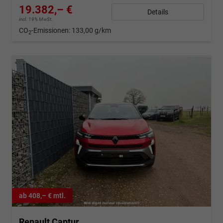
19.382,– €
Details
incl. 19% MwSt.
CO
-Emissionen:
133,00 g/km
2
ab 408,– € mtl.
Renault Captur