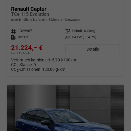
Renault Captur
TCe 115 Evolution
unverbindliche Lieferzeit:
6 Monate
Neuwagen
Fahrzeugnr.
1329987
Getriebe
Schalt. 6-Gang
Kraftstoff
Benzin
Leistung
84 kW (114 PS)
21.224,– €
Details
incl. 19% MwSt.
Verbrauch kombiniert:
5,70 l/100km
CO
-Klasse:
D
2
CO
-Emissionen:
130,00 g/km
2