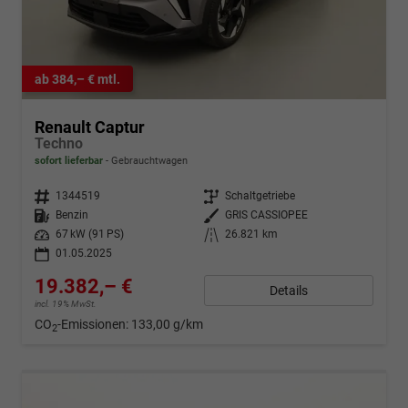
ab 384,– € mtl.
Renault Captur
Techno
sofort lieferbar
Gebrauchtwagen
Fahrzeugnr.
1344519
Getriebe
Schaltgetriebe
Kraftstoff
Benzin
Außenfarbe
GRIS CASSIOPEE
Leistung
67 kW (91 PS)
Kilometerstand
26.821 km
01.05.2025
19.382,– €
Details
incl. 19% MwSt.
CO
-Emissionen:
133,00 g/km
2