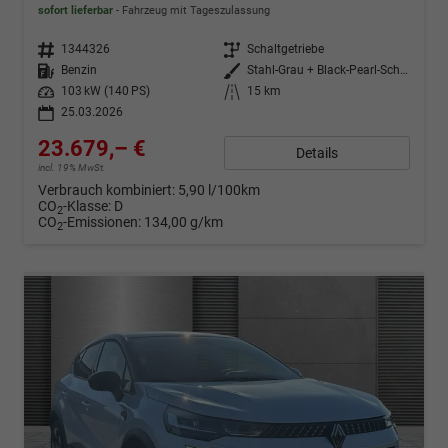
sofort lieferbar
Fahrzeug mit Tageszulassung
Fahrzeugnr.
1344326
Getriebe
Schaltgetriebe
Kraftstoff
Benzin
Außenfarbe
Stahl-Grau + Black-Pearl-Schwarz
Leistung
103 kW (140 PS)
Kilometerstand
15 km
25.03.2026
23.679,– €
Details
incl. 19% MwSt.
Verbrauch kombiniert:
5,90 l/100km
CO
-Klasse:
D
2
CO
-Emissionen:
134,00 g/km
2