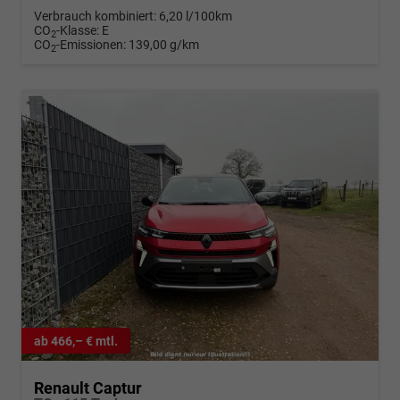
Verbrauch kombiniert:
6,20 l/100km
CO
-Klasse:
E
2
CO
-Emissionen:
139,00 g/km
2
ab 466,– € mtl.
Renault Captur