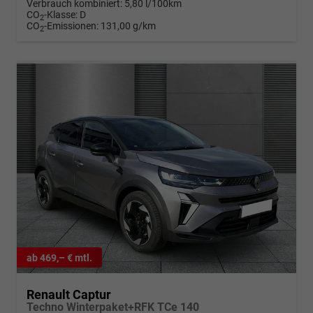
Verbrauch kombiniert:
5,80 l/100km
CO
-Klasse:
D
2
CO
-Emissionen:
131,00 g/km
2
ab 469,– € mtl.
Renault Captur
Techno Winterpaket+RFK TCe 140