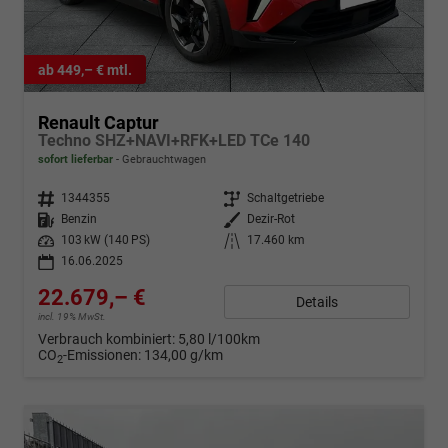
ab 449,– € mtl.
Renault Captur
Techno SHZ+NAVI+RFK+LED TCe 140
sofort lieferbar
Gebrauchtwagen
Fahrzeugnr.
1344355
Getriebe
Schaltgetriebe
Kraftstoff
Benzin
Außenfarbe
Dezir-Rot
Leistung
103 kW (140 PS)
Kilometerstand
17.460 km
16.06.2025
22.679,– €
Details
incl. 19% MwSt.
Verbrauch kombiniert:
5,80 l/100km
CO
-Emissionen:
134,00 g/km
2