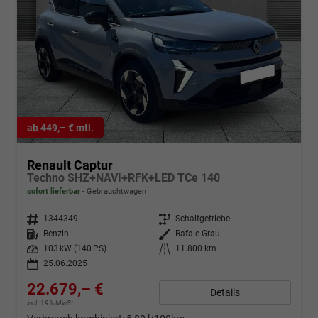
ab 449,– € mtl.
Renault Captur
Techno SHZ+NAVI+RFK+LED TCe 140
sofort lieferbar
Gebrauchtwagen
Fahrzeugnr.
1344349
Getriebe
Schaltgetriebe
Kraftstoff
Benzin
Außenfarbe
Rafale-Grau
Leistung
103 kW (140 PS)
Kilometerstand
11.800 km
25.06.2025
22.679,– €
Details
incl. 19% MwSt.