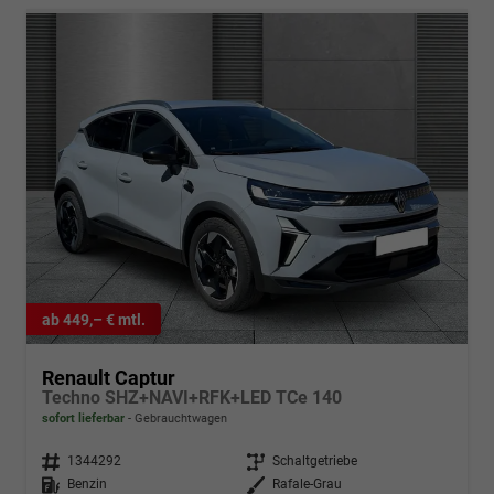
ab 449,– € mtl.
Renault Captur
Techno SHZ+NAVI+RFK+LED TCe 140
sofort lieferbar
Gebrauchtwagen
Fahrzeugnr.
1344292
Getriebe
Schaltgetriebe
Kraftstoff
Benzin
Außenfarbe
Rafale-Grau