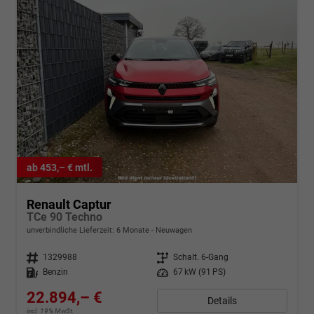
ab 453,– € mtl.
Renault Captur
TCe 90 Techno
unverbindliche Lieferzeit:
6 Monate
Neuwagen
Fahrzeugnr.
1329988
Getriebe
Schalt. 6-Gang
Kraftstoff
Benzin
Leistung
67 kW (91 PS)
22.894,– €
Details
incl. 19% MwSt.