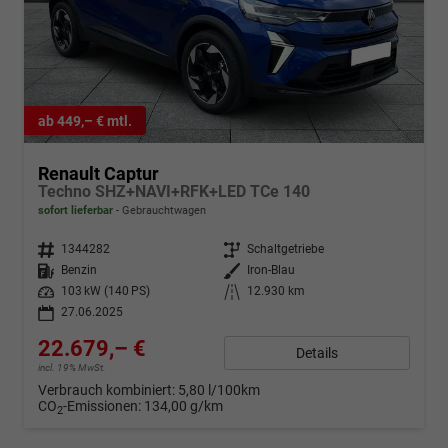
ab 449,– € mtl.
Renault Captur
Techno SHZ+NAVI+RFK+LED TCe 140
sofort lieferbar
Gebrauchtwagen
Fahrzeugnr.
1344282
Getriebe
Schaltgetriebe
Kraftstoff
Benzin
Außenfarbe
Iron-Blau
Leistung
103 kW (140 PS)
Kilometerstand
12.930 km
27.06.2025
22.679,– €
Details
incl. 19% MwSt.
Verbrauch kombiniert:
5,80 l/100km
CO
-Emissionen:
134,00 g/km
2