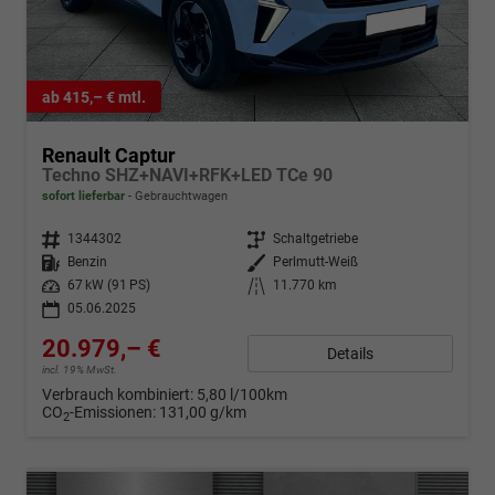
ab 415,– € mtl.
Renault Captur
Techno SHZ+NAVI+RFK+LED TCe 90
sofort lieferbar
Gebrauchtwagen
Fahrzeugnr.
1344302
Getriebe
Schaltgetriebe
Kraftstoff
Benzin
Außenfarbe
Perlmutt-Weiß
Leistung
67 kW (91 PS)
Kilometerstand
11.770 km
05.06.2025
20.979,– €
Details
incl. 19% MwSt.
Verbrauch kombiniert:
5,80 l/100km
CO
-Emissionen:
131,00 g/km
2