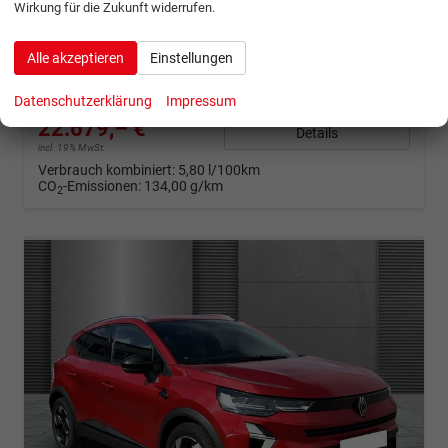
Wirkung für die Zukunft widerrufen.
Fahrzeugnr.
1344351
Getriebe
Schaltgetriebe
Kraftstoff
Benzin
Außenfarbe
Stahl-Grau
Alle akzeptieren
Einstellungen
Leistung
103 kW (140 PS)
Kilometerstand
11.800 km
09.07.2025
Datenschutzerklärung
Impressum
22.679,– €
Details
incl. 19% MwSt.
Verbrauch kombiniert:
5,80 l/100km
CO
-Emissionen:
134,00 g/km
2