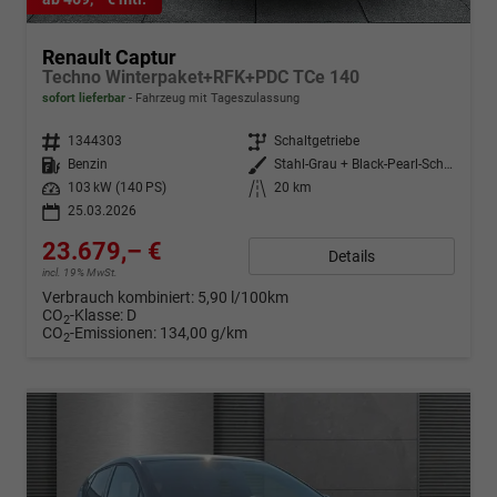
Renault Captur
Techno Winterpaket+RFK+PDC TCe 140
sofort lieferbar
Fahrzeug mit Tageszulassung
Fahrzeugnr.
1344303
Getriebe
Schaltgetriebe
Kraftstoff
Benzin
Außenfarbe
Stahl-Grau + Black-Pearl-Schwarz
Leistung
103 kW (140 PS)
Kilometerstand
20 km
25.03.2026
23.679,– €
Details
incl. 19% MwSt.
Verbrauch kombiniert:
5,90 l/100km
CO
-Klasse:
D
2
CO
-Emissionen:
134,00 g/km
2