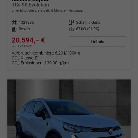
TCe 90 Evolution
unverbindliche Lieferzeit:
6 Monate
Neuwagen
Fahrzeugnr.
1329986
Getriebe
Schalt. 6-Gang
Kraftstoff
Benzin
Leistung
67 kW (91 PS)
20.594,– €
Details
incl. 19% MwSt.
Verbrauch kombiniert:
6,20 l/100km
CO
-Klasse:
E
2
CO
-Emissionen:
139,00 g/km
2