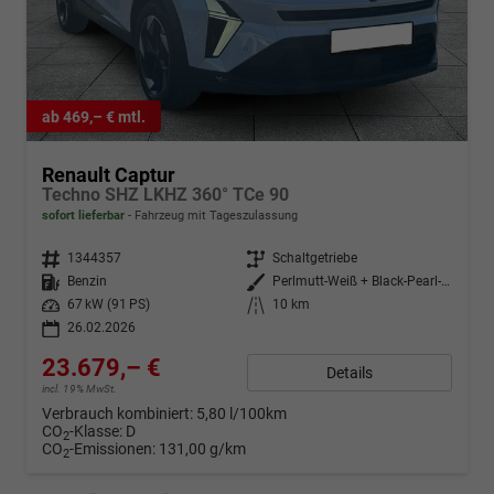
ab 469,– € mtl.
Renault Captur
Techno SHZ LKHZ 360° TCe 90
sofort lieferbar
Fahrzeug mit Tageszulassung
Fahrzeugnr.
1344357
Getriebe
Schaltgetriebe
Kraftstoff
Benzin
Außenfarbe
Perlmutt-Weiß + Black-Pearl-Sch
Leistung
67 kW (91 PS)
Kilometerstand
10 km
26.02.2026
23.679,– €
Details
incl. 19% MwSt.
Verbrauch kombiniert:
5,80 l/100km
CO
-Klasse:
D
2
CO
-Emissionen:
131,00 g/km
2