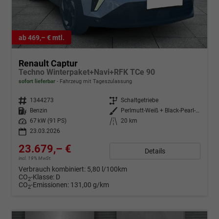
ab 469,– € mtl.
Renault Captur
Techno Winterpaket+Navi+RFK TCe 90
sofort lieferbar
Fahrzeug mit Tageszulassung
Fahrzeugnr.
1344273
Getriebe
Schaltgetriebe
Kraftstoff
Benzin
Außenfarbe
Perlmutt-Weiß + Black-Pearl-Sch
Leistung
67 kW (91 PS)
Kilometerstand
20 km
23.03.2026
23.679,– €
Details
incl. 19% MwSt.
Verbrauch kombiniert:
5,80 l/100km
CO
-Klasse:
D
2
CO
-Emissionen:
131,00 g/km
2