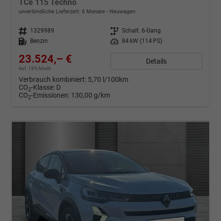
TCe 115 Techno
unverbindliche Lieferzeit:
6 Monate
Neuwagen
Fahrzeugnr.
1329989
Getriebe
Schalt. 6-Gang
Kraftstoff
Benzin
Leistung
84 kW (114 PS)
23.524,– €
Details
incl. 19% MwSt.
Verbrauch kombiniert:
5,70 l/100km
CO
-Klasse:
D
2
CO
-Emissionen:
130,00 g/km
2