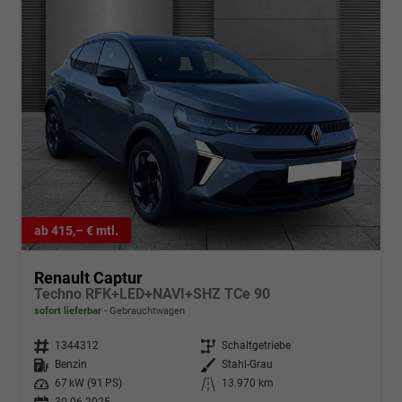
ab 415,– € mtl.
Renault Captur
Techno RFK+LED+NAVI+SHZ TCe 90
sofort lieferbar
Gebrauchtwagen
Fahrzeugnr.
1344312
Getriebe
Schaltgetriebe
Kraftstoff
Benzin
Außenfarbe
Stahl-Grau
Leistung
67 kW (91 PS)
Kilometerstand
13.970 km