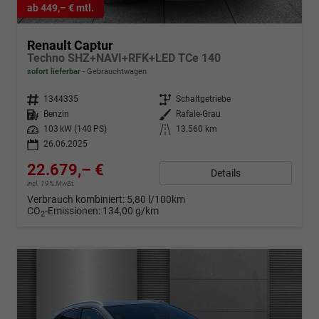
ab 449,– € mtl.
Renault Captur
Techno SHZ+NAVI+RFK+LED TCe 140
sofort lieferbar
Gebrauchtwagen
Fahrzeugnr.
1344335
Getriebe
Schaltgetriebe
Kraftstoff
Benzin
Außenfarbe
Rafale-Grau
Leistung
103 kW (140 PS)
Kilometerstand
13.560 km
26.06.2025
22.679,– €
Details
incl. 19% MwSt.
Verbrauch kombiniert:
5,80 l/100km
CO
-Emissionen:
134,00 g/km
2