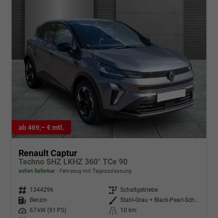
ab 469,– € mtl.
Renault Captur
Techno SHZ LKHZ 360° TCe 90
sofort lieferbar
Fahrzeug mit Tageszulassung
Fahrzeugnr.
1344296
Getriebe
Schaltgetriebe
Kraftstoff
Benzin
Außenfarbe
Stahl-Grau + Black-Pearl-Schwarz
Leistung
67 kW (91 PS)
Kilometerstand
10 km