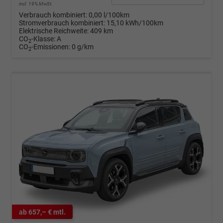
incl. 19% MwSt.
Verbrauch kombiniert:
0,00 l/100km
Stromverbrauch kombiniert:
15,10 kWh/100km
Elektrische Reichweite:
409 km
CO
-Klasse:
A
2
CO
-Emissionen:
0 g/km
2
ab 657,– € mtl.