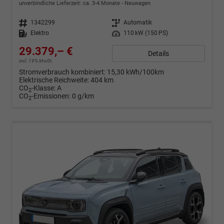
unverbindliche Lieferzeit: ca. 3-4 Monate
Neuwagen
Fahrzeugnr.
1342299
Getriebe
Automatik
Kraftstoff
Elektro
Leistung
110 kW (150 PS)
29.379,– €
Details
incl. 19% MwSt.
Stromverbrauch kombiniert:
15,30 kWh/100km
Elektrische Reichweite:
404 km
CO
-Klasse:
A
2
CO
-Emissionen:
0 g/km
2