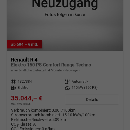
ab 694,– € mtl.
Renault R 4
Elektro 150 PS Comfort Range Techno
unverbindliche Lieferzeit:
4 Monate
Neuwagen
Fahrzeugnr.
1327384
Getriebe
Automatik
Kraftstoff
Elektro
Leistung
110 kW (150 PS)
35.044,– €
Details
incl. 19% MwSt.
Verbrauch kombiniert:
0,00 l/100km
Stromverbrauch kombiniert:
15,10 kWh/100km
Elektrische Reichweite:
409 km
CO
-Klasse:
A
2
CO
-Emissionen:
0 g/km