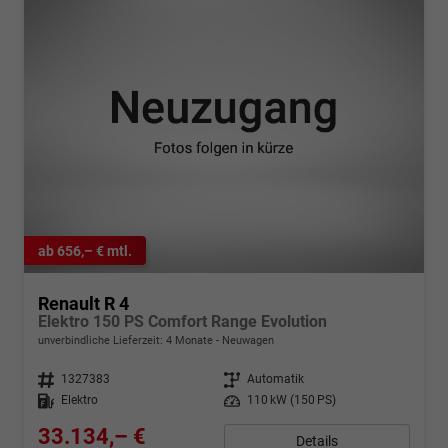
ab 656,– € mtl.
Renault R 4
Elektro 150 PS Comfort Range Evolution
unverbindliche Lieferzeit:
4 Monate
Neuwagen
Fahrzeugnr.
1327383
Getriebe
Automatik
Kraftstoff
Elektro
Leistung
110 kW (150 PS)
33.134,– €
Details