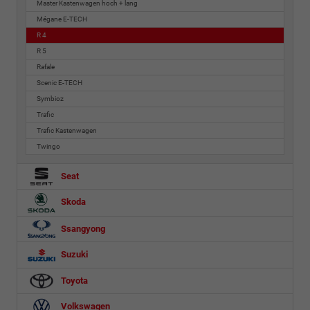
Master Kastenwagen hoch + lang
Mégane E-TECH
R 4
R 5
Rafale
Scenic E-TECH
Symbioz
Trafic
Trafic Kastenwagen
Twingo
Seat
Skoda
Ssangyong
Suzuki
Toyota
Volkswagen