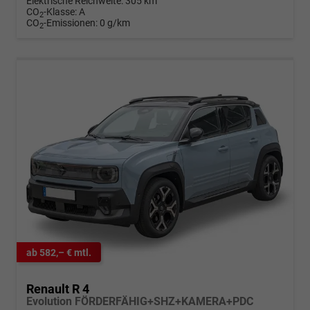
Elektrische Reichweite:
305 km
CO
-Klasse:
A
2
CO
-Emissionen:
0 g/km
2
ab 582,– € mtl.
Renault R 4
Evolution FÖRDERFÄHIG+SHZ+KAMERA+PDC