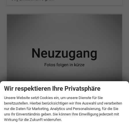
2
Wir respektieren Ihre Privatsphäre
ab 731,– € mtl.
Unsere Website setzt Cookies ein, um unsere Dienste für Sie
bereitzustellen. Hierbei berücksichtigen wir Ihre Auswahl und verarbeiten
nur die Daten für Marketing, Analytics und Personalisierung, für die Sie
Renault R 4
uns Ihr Einverständnis geben. Sie können Ihre Einwilligung jederzeit mit
Elektro 150 PS Comfort Range Iconic Cinq
Wirkung für die Zukunft widerrufen.
unverbindliche Lieferzeit:
4 Monate
Neuwagen