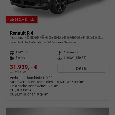
ab 632,– € mtl.
Renault R 4
Techno FÖRDERFÄHIG+SHZ+KAMERA+PDC+LED+18 LM
unverbindliche Lieferzeit: ca. 3-4 Monate
Neuwagen
Fahrzeugnr.
1342300
Getriebe
Automatik
Kraftstoff
Elektro
Leistung
110 kW (150 PS)
31.939,– €
Details
incl. 19% MwSt.
Verbrauch kombiniert:
0,00
Stromverbrauch kombiniert:
15,60 kWh/100km
Elektrische Reichweite:
395 km
CO
-Klasse:
A
2
CO
-Emissionen:
0 g/km
2