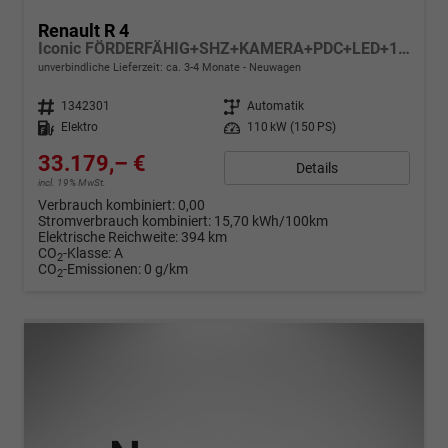
Renault R 4
Iconic FÖRDERFÄHIG+SHZ+KAMERA+PDC+LED+18 LM
unverbindliche Lieferzeit: ca. 3-4 Monate
Neuwagen
Fahrzeugnr.
1342301
Getriebe
Automatik
Kraftstoff
Elektro
Leistung
110 kW (150 PS)
33.179,– €
Details
incl. 19% MwSt.
Verbrauch kombiniert:
0,00
Stromverbrauch kombiniert:
15,70 kWh/100km
Elektrische Reichweite:
394 km
CO
-Klasse:
A
2
CO
-Emissionen:
0 g/km
2