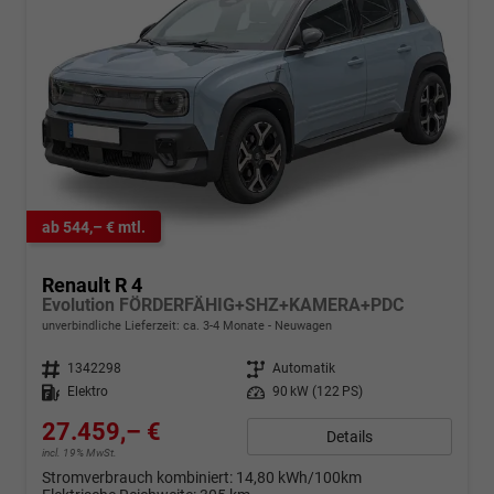
ab 544,– € mtl.
Renault R 4
Evolution FÖRDERFÄHIG+SHZ+KAMERA+PDC
unverbindliche Lieferzeit: ca. 3-4 Monate
Neuwagen
Fahrzeugnr.
1342298
Getriebe
Automatik
Kraftstoff
Elektro
Leistung
90 kW (122 PS)
27.459,– €
Details
incl. 19% MwSt.
Stromverbrauch kombiniert:
14,80 kWh/100km