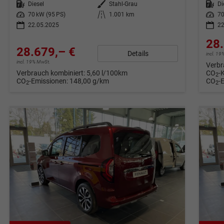
Kraftstoff
Diesel
Außenfarbe
Stahl-Grau
Kraftstoff
Di
Leistung
70 kW (95 PS)
Kilometerstand
1.001 km
Leistung
70
22.05.2025
22
28.
28.679,– €
Details
incl. 1
incl. 19% MwSt.
Verbr
Verbrauch kombiniert:
5,60 l/100km
CO
-
2
CO
-Emissionen:
148,00 g/km
CO
-
2
2