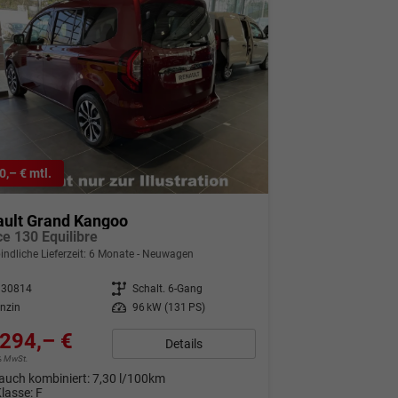
0,– € mtl.
ault Grand Kangoo
ce 130 Equilibre
indliche Lieferzeit:
6 Monate
Neuwagen
330814
Getriebe
Schalt. 6-Gang
nzin
Leistung
96 kW (131 PS)
294,– €
Details
9% MwSt.
auch kombiniert:
7,30 l/100km
Klasse:
F