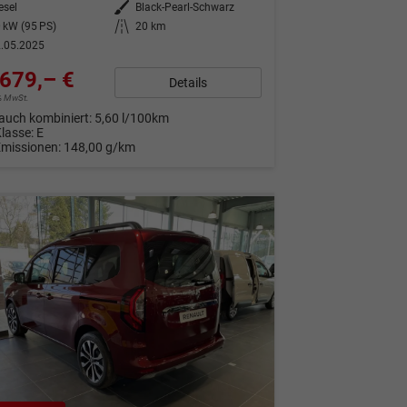
esel
Außenfarbe
Black-Pearl-Schwarz
 kW (95 PS)
Kilometerstand
20 km
.05.2025
679,– €
Details
9% MwSt.
auch kombiniert:
5,60 l/100km
Klasse:
E
Emissionen:
148,00 g/km