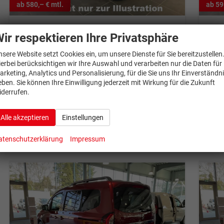
ab 580,– € mtl.
ab 59
Renault Grand Kangoo
Ren
ir respektieren Ihre Privatsphäre
L2 Blue dCi 95 Techno
L2 T
unverbindliche Lieferzeit:
6 Monate
Neuwagen
unverb
nsere Website setzt Cookies ein, um unsere Dienste für Sie bereitzustellen
ierbei berücksichtigen wir Ihre Auswahl und verarbeiten nur die Daten für
Fahrzeugnr.
1330819
Getriebe
Schalt. 6-Gang
Fahrzeugnr.
1
arketing, Analytics und Personalisierung, für die Sie uns Ihr Einverständn
Kraftstoff
Diesel
Leistung
70 kW (95 PS)
Kraftstoff
Be
eben. Sie können Ihre Einwilligung jederzeit mit Wirkung für die Zukunft
iderrufen.
29.294,– €
30.
Details
incl. 19% MwSt.
incl. 1
Alle akzeptieren
Einstellungen
Verbrauch kombiniert:
5,60 l/100km
Verbr
CO
-Klasse:
E
CO
-
2
2
CO
-Emissionen:
146,00 g/km
CO
-
2
2
atenschutzerklärung
Impressum