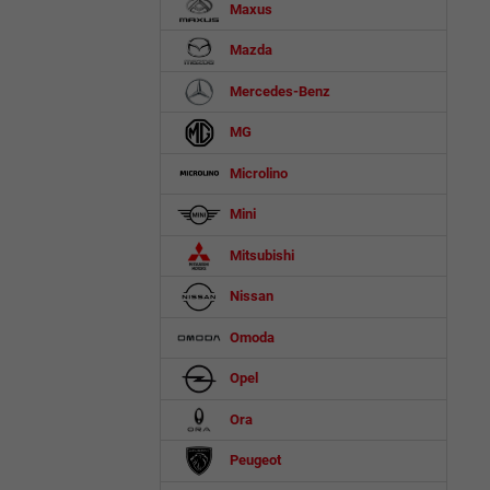
Maxus
Mazda
Mercedes-Benz
MG
Microlino
Mini
Mitsubishi
Nissan
Omoda
Opel
Ora
Peugeot