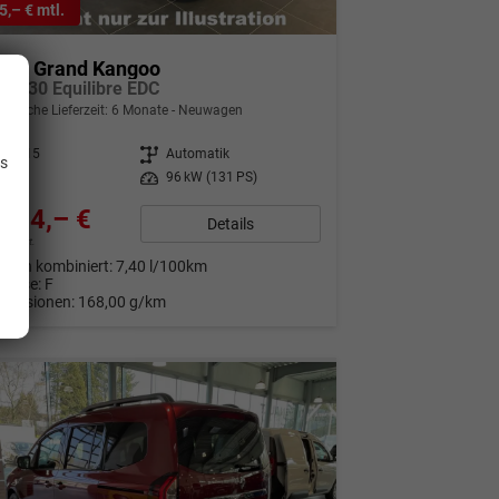
5,– € mtl.
ault Grand Kangoo
ce 130 Equilibre EDC
indliche Lieferzeit:
6 Monate
Neuwagen
.
330815
Getriebe
Automatik
is
nzin
Leistung
96 kW (131 PS)
074,– €
Details
9% MwSt.
auch kombiniert:
7,40 l/100km
Klasse:
F
Emissionen:
168,00 g/km