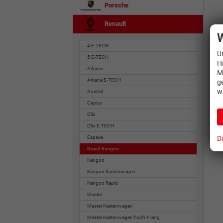
Porsche
Renault
W
4 E-TECH
U
5 E-TECH
H
Arkana
M
Arkana E-TECH
g
w
Austral
Captur
Clio
Clio E-TECH
Espace
D
Grand Kangoo
Kangoo
Kangoo Kastenwagen
Kangoo Rapid
Master
Master Kastenwagen
Master Kastenwagen hoch + lang