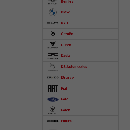
Bentley
BMW
BYD
Citroën
Cupra
Dacia
DS Automobiles
Etrusco
Fiat
Ford
Foton
Futura