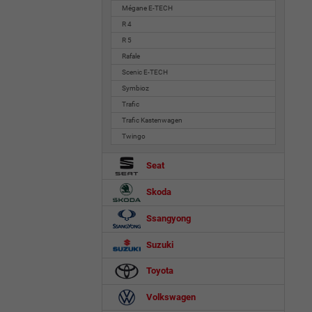
Mégane E-TECH
R 4
R 5
Rafale
Scenic E-TECH
Symbioz
Trafic
Trafic Kastenwagen
Twingo
Seat
Skoda
Ssangyong
Suzuki
Toyota
Volkswagen