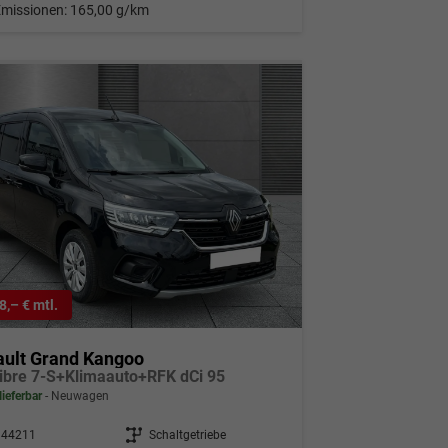
Emissionen:
165,00 g/km
8,– € mtl.
ault Grand Kangoo
libre 7-S+Klimaauto+RFK dCi 95
lieferbar
Neuwagen
344211
Getriebe
Schaltgetriebe