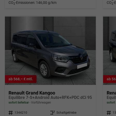
CO
-Emissionen:
146,00 g/km
CO
-
2
2
ab 568,– € mtl.
ab 56
Renault Grand Kangoo
Ren
Equilibre 7-S+Android Auto+RFK+PDC dCi 95
Equi
sofort lieferbar
Vorführwagen
sofort 
Fahrzeugnr.
1344210
Getriebe
Schaltgetriebe
Fahrzeugnr.
1