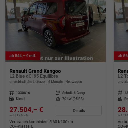
ab 544,– € mtl.
ab 56
Renault Grand Kangoo
Ren
L2 Blue dCi 95 Equilibre
L2 T
unverbindliche Lieferzeit:
6 Monate
Neuwagen
unverb
Fahrzeugnr.
1330816
Getriebe
Schalt. 6-Gang
Fahrzeugnr.
1
Kraftstoff
Diesel
Leistung
70 kW (95 PS)
Kraftstoff
Be
27.504,– €
28.
Details
incl. 19% MwSt.
incl. 1
Verbrauch kombiniert:
5,60 l/100km
Verbr
CO
-Klasse:
E
CO
-
2
2