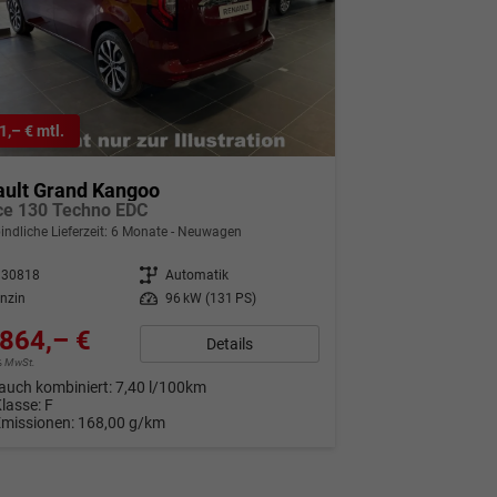
1,– € mtl.
ault Grand Kangoo
ce 130 Techno EDC
indliche Lieferzeit:
6 Monate
Neuwagen
330818
Getriebe
Automatik
nzin
Leistung
96 kW (131 PS)
864,– €
Details
9% MwSt.
auch kombiniert:
7,40 l/100km
Klasse:
F
Emissionen:
168,00 g/km