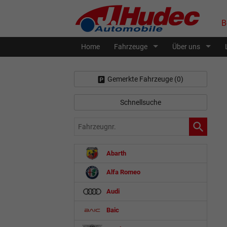
B
Home
Fahrzeuge
Über uns
Gemerkte Fahrzeuge (
0
)
Schnellsuche
Fahrzeugnr.
Abarth
Alfa Romeo
Audi
Baic