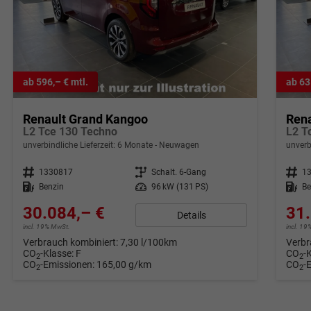
ab 596,– € mtl.
ab 63
Renault Grand Kangoo
Ren
L2 Tce 130 Techno
L2 T
unverbindliche Lieferzeit:
6 Monate
Neuwagen
unverb
Fahrzeugnr.
1330817
Getriebe
Schalt. 6-Gang
Fahrzeugnr.
1
Kraftstoff
Benzin
Leistung
96 kW (131 PS)
Kraftstoff
Be
30.084,– €
31.
Details
incl. 19% MwSt.
incl. 1
Verbrauch kombiniert:
7,30 l/100km
Verbr
CO
-Klasse:
F
CO
-
2
2
CO
-Emissionen:
165,00 g/km
CO
-
2
2