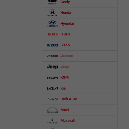
Geely
Honda
Hyundai
Isuzu
Iveco
Jaecoo
Jeep
KGM
Kia
Lynk & Co
MAN
Maserati