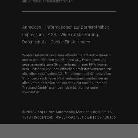
ein Autohaus weiterempfehlen.
Anmelden
Informationen zur Barrierefreiheit
Impressum
AGB
Widerrufsbelehrung
Datenschutz
Cookie-Einstellungen
Weitere Informationen zum offiziellen Kraftstoffverbrauch
und zu den offiziellen spezifischen CO
-Emissionen und
2
gegebenenfalls zum Stromverbrauch neuer PKW können
dem 'Leitfaden über den offiziellen Kraftstoffverbrauch, die
offiziellen spezifischen CO
-Emissionen und den offiziellen
2
Stromverbrauch neuer PKW' entnommen werden, der an
allen Verkaufsstellen und bei der 'Deutschen Automobil
Treuhand GmbH' unentgeltlich erhältlich ist unter
www.dat.de.
© 2026
Jörg Hudec Automobile
,
Mecklenburger Str. 16
,
18184
Broderstorf,
+49-381-693730
Powered by Autrado