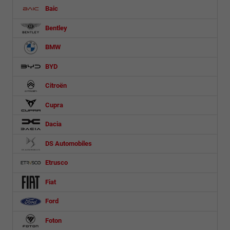
Baic
Bentley
BMW
BYD
Citroën
Cupra
Dacia
DS Automobiles
Etrusco
Fiat
Ford
Foton