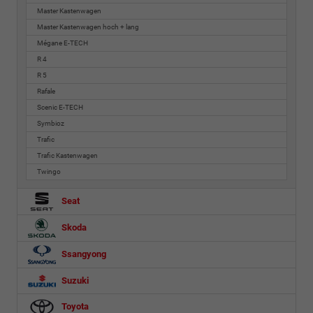
Master Kastenwagen
Master Kastenwagen hoch + lang
Mégane E-TECH
R 4
R 5
Rafale
Scenic E-TECH
Symbioz
Trafic
Trafic Kastenwagen
Twingo
Seat
Skoda
Ssangyong
Suzuki
Toyota