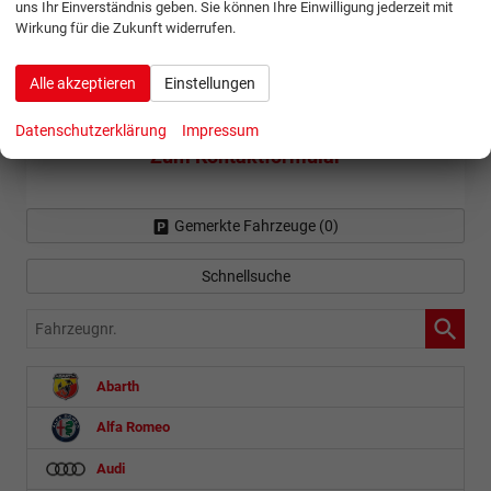
uns Ihr Einverständnis geben. Sie können Ihre Einwilligung jederzeit mit
Gerne beraten wir Sie persönlich zu unseren Angeboten von
Wirkung für die Zukunft widerrufen.
Renault. Sie erreichen uns unter:
+49-381-693730
Alle akzeptieren
Einstellungen
Oder über unser Kontaktformular:
Datenschutzerklärung
Impressum
Zum Kontaktformular
Gemerkte Fahrzeuge (
0
)
Schnellsuche
Fahrzeugnr.
Abarth
Alfa Romeo
Audi