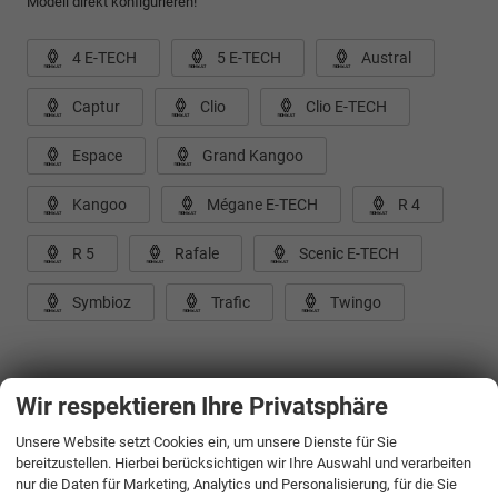
Modell direkt konfigurieren!
4 E-TECH
5 E-TECH
Austral
Captur
Clio
Clio E-TECH
Espace
Grand Kangoo
Kangoo
Mégane E-TECH
R 4
R 5
Rafale
Scenic E-TECH
Symbioz
Trafic
Twingo
Wir respektieren Ihre Privatsphäre
Sie wünschen eine individuelle
Unsere Website setzt Cookies ein, um unsere Dienste für Sie
bereitzustellen. Hierbei berücksichtigen wir Ihre Auswahl und verarbeiten
Beratung?
nur die Daten für Marketing, Analytics und Personalisierung, für die Sie