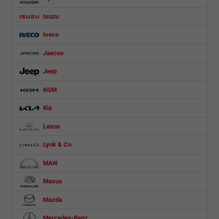
Isuzu
Iveco
Jaecoo
Jeep
KGM
Kia
Lexus
Lynk & Co
MAN
Maxus
Mazda
Mercedes-Benz