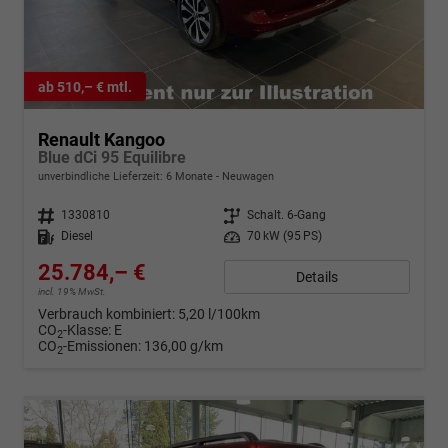
ab 510,– € mtl.
Renault Kangoo
Blue dCi 95 Equilibre
unverbindliche Lieferzeit:
6 Monate
Neuwagen
Fahrzeugnr.
1330810
Getriebe
Schalt. 6-Gang
Kraftstoff
Diesel
Leistung
70 kW (95 PS)
25.784,– €
Details
incl. 19% MwSt.
Verbrauch kombiniert:
5,20 l/100km
CO
-Klasse:
E
2
CO
-Emissionen:
136,00 g/km
2