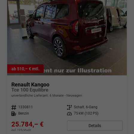
ab 510,– € mtl.
Renault Kangoo
Tce 100 Equilibre
unverbindliche Lieferzeit:
6 Monate
Neuwagen
Fahrzeugnr.
1330811
Getriebe
Schalt. 6-Gang
Kraftstoff
Benzin
Leistung
75 kW (102 PS)
25.784,– €
Details
incl. 19% MwSt.