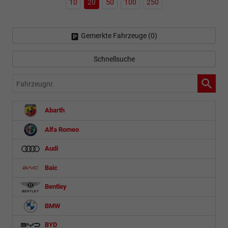
10
20
50
100
250
Gemerkte Fahrzeuge (
0
)
Schnellsuche
Fahrzeugnr.
Abarth
Alfa Romeo
Audi
Baic
Bentley
BMW
BYD