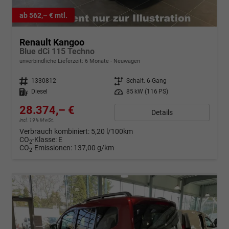
ab 562,– € mtl.
Renault Kangoo
Blue dCi 115 Techno
unverbindliche Lieferzeit:
6 Monate
Neuwagen
Fahrzeugnr.
1330812
Getriebe
Schalt. 6-Gang
Kraftstoff
Diesel
Leistung
85 kW (116 PS)
28.374,– €
Details
incl. 19% MwSt.
Verbrauch kombiniert:
5,20 l/100km
CO
-Klasse:
E
2
CO
-Emissionen:
137,00 g/km
2