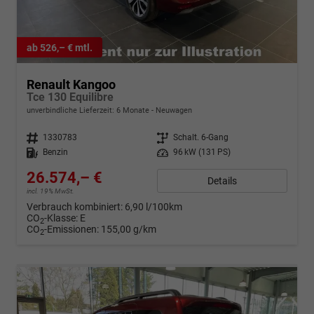
ab 526,– € mtl.
Renault Kangoo
Tce 130 Equilibre
unverbindliche Lieferzeit:
6 Monate
Neuwagen
Fahrzeugnr.
1330783
Getriebe
Schalt. 6-Gang
Kraftstoff
Benzin
Leistung
96 kW (131 PS)
26.574,– €
Details
incl. 19% MwSt.
Verbrauch kombiniert:
6,90 l/100km
CO
-Klasse:
E
2
CO
-Emissionen:
155,00 g/km
2