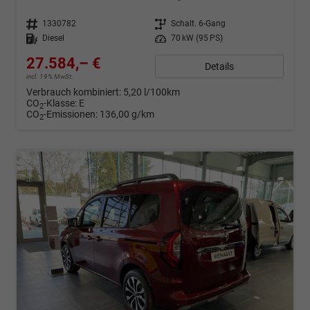
Fahrzeugnr.
1330782
Getriebe
Schalt. 6-Gang
Kraftstoff
Diesel
Leistung
70 kW (95 PS)
27.584,– €
Details
incl. 19% MwSt.
Verbrauch kombiniert:
5,20 l/100km
CO
-Klasse:
E
2
CO
-Emissionen:
136,00 g/km
2