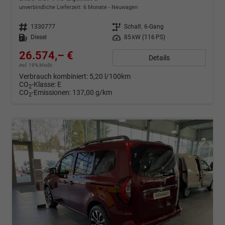
unverbindliche Lieferzeit:
6 Monate
Neuwagen
Fahrzeugnr.
1330777
Getriebe
Schalt. 6-Gang
Kraftstoff
Diesel
Leistung
85 kW (116 PS)
26.574,– €
Details
incl. 19% MwSt.
Verbrauch kombiniert:
5,20 l/100km
CO
-Klasse:
E
2
CO
-Emissionen:
137,00 g/km
2