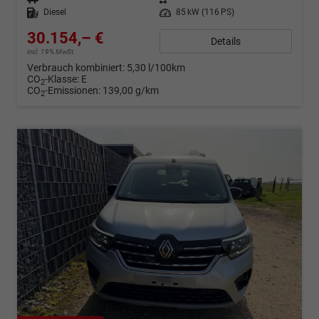
Kraftstoff
Diesel
Leistung
85 kW (116 PS)
30.154,– €
Details
incl. 19% MwSt.
Verbrauch kombiniert:
5,30 l/100km
CO
-Klasse:
E
2
CO
-Emissionen:
139,00 g/km
2