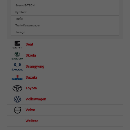
Scenic E-TECH
Symbioz
Trafic
Trafic Kastenwagen
Twingo
Seat
Skoda
Ssangyong
Suzuki
Toyota
Volkswagen
Volvo
Weitere