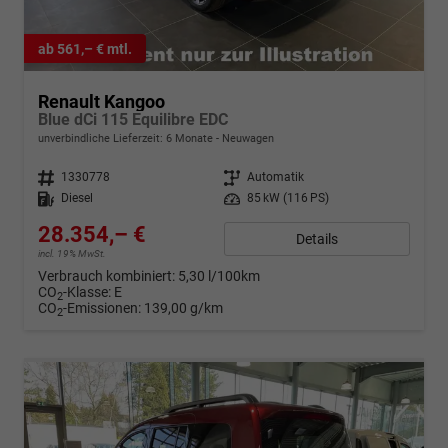
ab 561,– € mtl.
Renault Kangoo
Blue dCi 115 Equilibre EDC
unverbindliche Lieferzeit:
6 Monate
Neuwagen
Fahrzeugnr.
1330778
Getriebe
Automatik
Kraftstoff
Diesel
Leistung
85 kW (116 PS)
28.354,– €
Details
incl. 19% MwSt.
Verbrauch kombiniert:
5,30 l/100km
CO
-Klasse:
E
2
CO
-Emissionen:
139,00 g/km
2