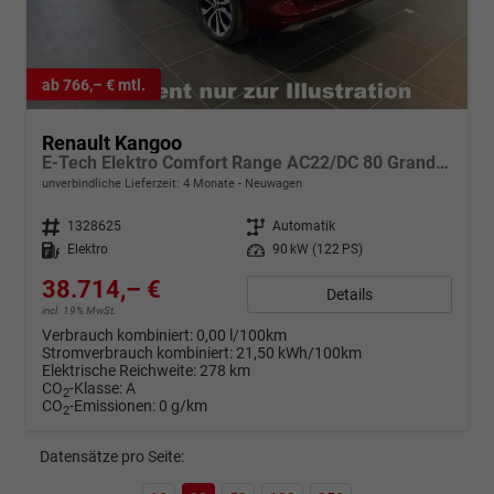
ab 766,– € mtl.
Renault Kangoo
E-Tech Elektro Comfort Range AC22/DC 80 Grand Tech
unverbindliche Lieferzeit:
4 Monate
Neuwagen
Fahrzeugnr.
1328625
Getriebe
Automatik
Kraftstoff
Elektro
Leistung
90 kW (122 PS)
38.714,– €
Details
incl. 19% MwSt.
Verbrauch kombiniert:
0,00 l/100km
Stromverbrauch kombiniert:
21,50 kWh/100km
Elektrische Reichweite:
278 km
CO
-Klasse:
A
2
CO
-Emissionen:
0 g/km
2
Datensätze pro Seite: