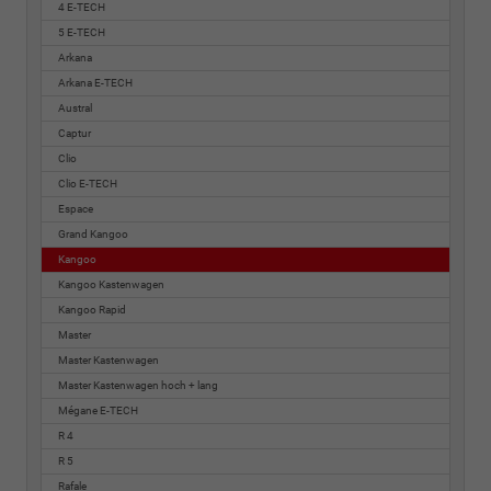
4 E-TECH
5 E-TECH
Arkana
Arkana E-TECH
Austral
Captur
Clio
Clio E-TECH
Espace
Grand Kangoo
Kangoo
Kangoo Kastenwagen
Kangoo Rapid
Master
Master Kastenwagen
Master Kastenwagen hoch + lang
Mégane E-TECH
R 4
R 5
Rafale