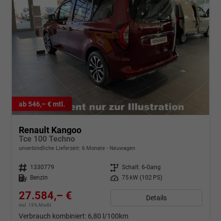
ab 546,– € mtl.
Renault Kangoo
Tce 100 Techno
unverbindliche Lieferzeit:
6 Monate
Neuwagen
Fahrzeugnr.
1330779
Getriebe
Schalt. 6-Gang
Kraftstoff
Benzin
Leistung
75 kW (102 PS)
27.584,– €
Details
incl. 19% MwSt.
Verbrauch kombiniert:
6,80 l/100km