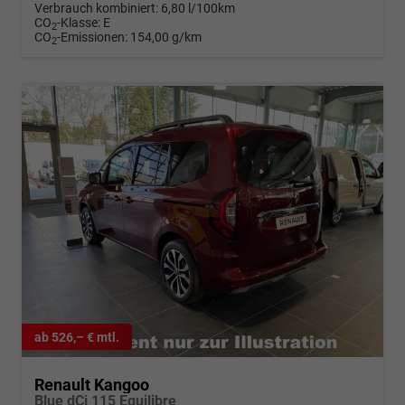
Verbrauch kombiniert:
6,80 l/100km
CO
-Klasse:
E
2
CO
-Emissionen:
154,00 g/km
2
ab 526,– € mtl.
Renault Kangoo
Blue dCi 115 Equilibre