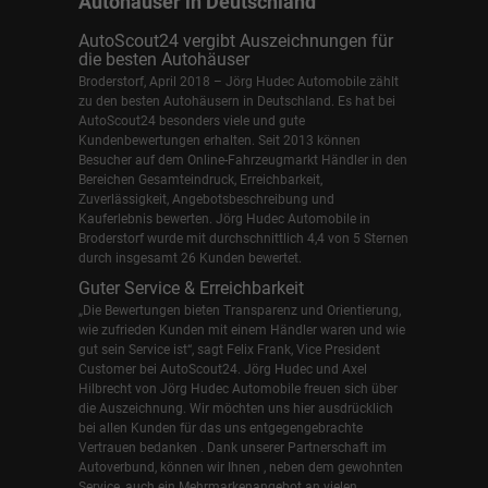
Autohäuser in Deutschland
AutoScout24 vergibt Auszeichnungen für
die besten Autohäuser
Broderstorf, April 2018 – Jörg Hudec Automobile zählt
zu den besten Autohäusern in Deutschland. Es hat bei
AutoScout24 besonders viele und gute
Kundenbewertungen erhalten. Seit 2013 können
Besucher auf dem Online-Fahrzeugmarkt Händler in den
Bereichen Gesamteindruck, Erreichbarkeit,
Zuverlässigkeit, Angebotsbeschreibung und
Kauferlebnis bewerten. Jörg Hudec Automobile in
Broderstorf wurde mit durchschnittlich 4,4 von 5 Sternen
durch insgesamt 26 Kunden bewertet.
Guter Service & Erreichbarkeit
„Die Bewertungen bieten Transparenz und Orientierung,
wie zufrieden Kunden mit einem Händler waren und wie
gut sein Service ist“, sagt Felix Frank, Vice President
Customer bei AutoScout24.
Jörg Hudec und Axel
Hilbrecht
von Jörg Hudec Automobile freuen sich über
die Auszeichnung. Wir möchten uns hier ausdrücklich
bei allen Kunden für das uns entgegengebrachte
Vertrauen bedanken . Dank unserer Partnerschaft im
Autoverbund, können wir Ihnen , neben dem gewohnten
Service, auch ein Mehrmarkenangebot an vielen