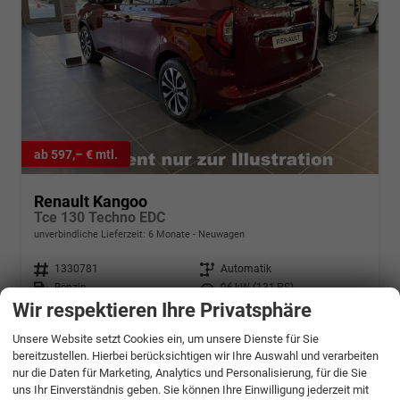
ab 597,– € mtl.
Renault Kangoo
Tce 130 Techno EDC
unverbindliche Lieferzeit:
6 Monate
Neuwagen
Fahrzeugnr.
1330781
Getriebe
Automatik
Kraftstoff
Benzin
Leistung
96 kW (131 PS)
Wir respektieren Ihre Privatsphäre
30.154,– €
Details
Unsere Website setzt Cookies ein, um unsere Dienste für Sie
incl. 19% MwSt.
bereitzustellen. Hierbei berücksichtigen wir Ihre Auswahl und verarbeiten
Verbrauch kombiniert:
6,80 l/100km
CO
-Klasse:
E
nur die Daten für Marketing, Analytics und Personalisierung, für die Sie
2
CO
-Emissionen:
155,00 g/km
uns Ihr Einverständnis geben. Sie können Ihre Einwilligung jederzeit mit
2