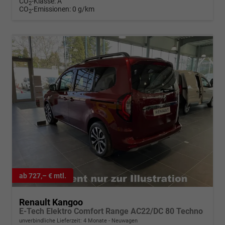
CO
-Klasse:
A
2
CO
-Emissionen:
0 g/km
2
ab 727,– € mtl.
Renault Kangoo
E-Tech Elektro Comfort Range AC22/DC 80 Techno
unverbindliche Lieferzeit:
4 Monate
Neuwagen