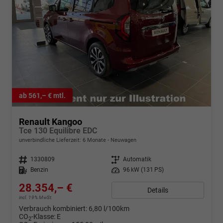
ab 561,– € mtl.
Renault Kangoo
Tce 130 Equilibre EDC
unverbindliche Lieferzeit:
6 Monate
Neuwagen
Fahrzeugnr.
1330809
Getriebe
Automatik
Kraftstoff
Benzin
Leistung
96 kW (131 PS)
28.354,– €
Details
incl. 19% MwSt.
Verbrauch kombiniert:
6,80 l/100km
CO
-Klasse:
E
2