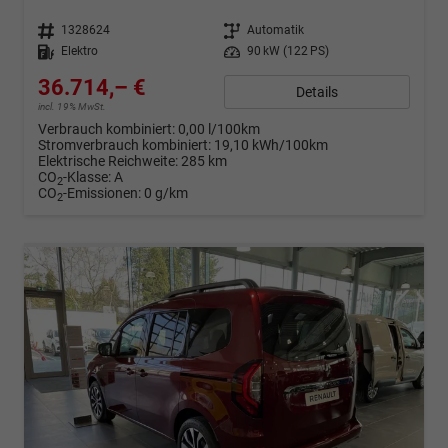
Fahrzeugnr.
1328624
Getriebe
Automatik
Kraftstoff
Elektro
Leistung
90 kW (122 PS)
36.714,– €
Details
incl. 19% MwSt.
Verbrauch kombiniert:
0,00 l/100km
Stromverbrauch kombiniert:
19,10 kWh/100km
Elektrische Reichweite:
285 km
CO
-Klasse:
A
2
CO
-Emissionen:
0 g/km
2