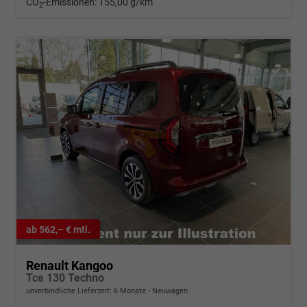
CO
-Emissionen:
155,00 g/km
2
ab 562,– € mtl.
Renault Kangoo
Tce 130 Techno
unverbindliche Lieferzeit:
6 Monate
Neuwagen