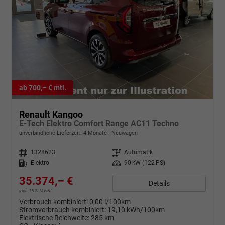
ab 700,– € mtl.
Renault Kangoo
E-Tech Elektro Comfort Range AC11 Techno
unverbindliche Lieferzeit:
4 Monate
Neuwagen
Fahrzeugnr.
1328623
Getriebe
Automatik
Kraftstoff
Elektro
Leistung
90 kW (122 PS)
35.374,– €
Details
incl. 19% MwSt.
Verbrauch kombiniert:
0,00 l/100km
Stromverbrauch kombiniert:
19,10 kWh/100km
Elektrische Reichweite:
285 km