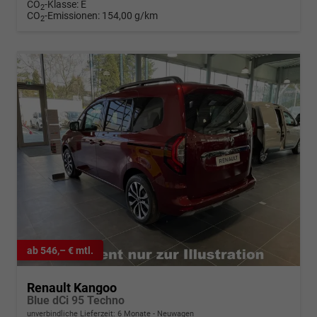
CO
-Klasse:
E
2
CO
-Emissionen:
154,00 g/km
2
ab 546,– € mtl.
Renault Kangoo
Blue dCi 95 Techno
unverbindliche Lieferzeit:
6 Monate
Neuwagen