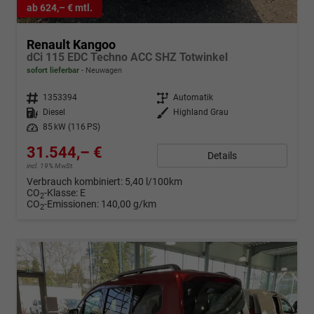
ab 624,– € mtl.
Renault Kangoo
dCi 115 EDC Techno ACC SHZ Totwinkel
sofort lieferbar
Neuwagen
Fahrzeugnr.
1353394
Getriebe
Automatik
Kraftstoff
Diesel
Außenfarbe
Highland Grau
Leistung
85 kW (116 PS)
31.544,– €
Details
incl. 19% MwSt.
Verbrauch kombiniert:
5,40 l/100km
CO
-Klasse:
E
2
CO
-Emissionen:
140,00 g/km
2