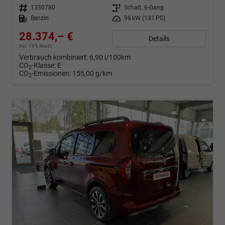
Fahrzeugnr.
1330780
Getriebe
Schalt. 6-Gang
Kraftstoff
Benzin
Leistung
96 kW (131 PS)
28.374,– €
Details
incl. 19% MwSt.
Verbrauch kombiniert:
6,90 l/100km
CO
-Klasse:
E
2
CO
-Emissionen:
155,00 g/km
2