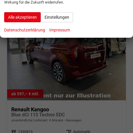
Wirkung für die Zukunft widerrufen.
Alle akzeptieren
Einstellungen
Datenschutzerklärung
Impressum
ab 597,– € mtl.
Renault Kangoo
Blue dCi 115 Techno EDC
unverbindliche Lieferzeit:
6 Monate
Neuwagen
Fahrzeugnr.
1330813
Getriebe
Automatik