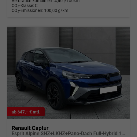
Verbrauch kombiniert:
4,40 l/100km
CO
-Klasse:
C
2
CO
-Emissionen:
100,00 g/km
2
ab 647,– € mtl.
Renault Captur
Esprit Alpine SHZ+LKHZ+Pano-Dach Full-Hybrid 160