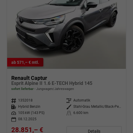
ab 571,– € mtl.
Renault Captur
Esprit Alpine II 1.6 E-TECH Hybrid 145
sofort lieferbar
Jungwagen/Jahreswagen
Fahrzeugnr.
1352018
Getriebe
Automatik
Kraftstoff
Hybrid Benzin
Außenfarbe
Stahl-Grau Metallic/Black-Pearl-
Leistung
105 kW (143 PS)
Kilometerstand
6.600 km
08.12.2025
28.851,– €
Details