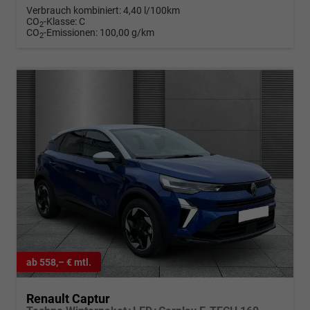
Verbrauch kombiniert:
4,40 l/100km
CO
-Klasse:
C
2
CO
-Emissionen:
100,00 g/km
2
ab 558,– € mtl.
Renault Captur