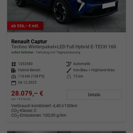
ab 556,– € mtl.
Renault Captur
Techno Winterpaket+LED Full Hybrid E-TECH 160
sofort lieferbar
Fahrzeug mit Tageszulassung
Fahrzeugnr.
1353580
Getriebe
Automatik
Kraftstoff
Hybrid Benzin
Außenfarbe
Iron-Blau + Highland-Grau
Leistung
116 kW (158 PS)
Kilometerstand
15 km
04.12.2025
28.079,– €
Details
incl. 19% MwSt.
Verbrauch kombiniert:
4,40 l/100km
CO
-Klasse:
C
2
CO
-Emissionen:
100,00 g/km
2