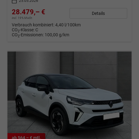
25.05.2026
28.479,– €
Details
incl. 19% MwSt.
Verbrauch kombiniert:
4,40 l/100km
CO
-Klasse:
C
2
CO
-Emissionen:
100,00 g/km
2
ab 564,– € mtl.