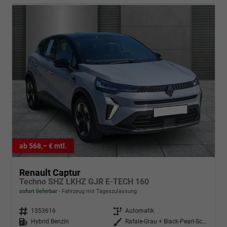
ab 568,– € mtl.
Renault Captur
Techno SHZ LKHZ GJR E-TECH 160
sofort lieferbar
Fahrzeug mit Tageszulassung
Fahrzeugnr.
1353616
Getriebe
Automatik
Kraftstoff
Hybrid Benzin
Außenfarbe
Rafale-Grau + Black-Pearl-Schwar