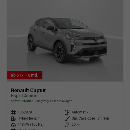
ab 617,– € mtl.
Renault Captur
Esprit Alpine
sofort lieferbar
Jungwagen/Jahreswagen
Fahrzeugnr.
1352879
Getriebe
Automatik
Kraftstoff
Hybrid Benzin
Außenfarbe
Gris Cassiopee Toit Noir
Leistung
118 kW (160 PS)
Kilometerstand
50 km