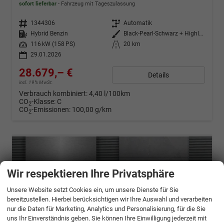
sofort lieferbar
Fahrzeug mit Tageszulassung
Fahrzeugnr.
1344306
Getriebe
Automatik
Kraftstoff
Hybrid Benzin
Außenfarbe
Black-Pearl-Schwarz + Highland-G
Leistung
116 kW (158 PS)
Kilometerstand
20 km
29.01.2026
28.679,– €
Details
incl. 19% MwSt.
Verbrauch kombiniert:
4,40 l/100km
CO
-Klasse:
C
2
CO
-Emissionen:
100,00 g/km
2
Wir respektieren Ihre Privatsphäre
Unsere Website setzt Cookies ein, um unsere Dienste für Sie
bereitzustellen. Hierbei berücksichtigen wir Ihre Auswahl und verarbeiten
nur die Daten für Marketing, Analytics und Personalisierung, für die Sie
uns Ihr Einverständnis geben. Sie können Ihre Einwilligung jederzeit mit