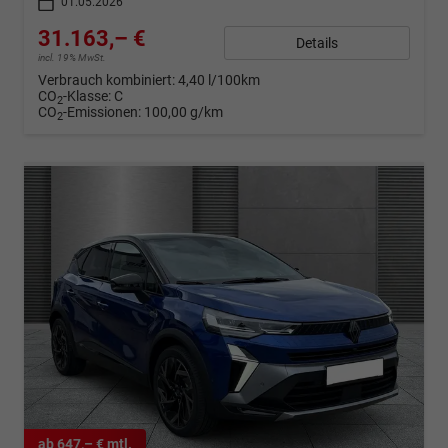
01.05.2026
31.163,– €
Details
incl. 19% MwSt.
Verbrauch kombiniert:
4,40 l/100km
CO
-Klasse:
C
2
CO
-Emissionen:
100,00 g/km
2
ab 647,– € mtl.