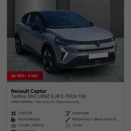
ab 564,– € mtl.
Renault Captur
Techno SHZ LKHZ GJR E-TECH 160
sofort lieferbar
Fahrzeug mit Tageszulassung
Fahrzeugnr.
1344299
Getriebe
Automatik
Kraftstoff
Hybrid Benzin
Außenfarbe
Rafale-Grau + Black-Pearl-Schwar
Leistung
116 kW (158 PS)
Kilometerstand
15 km