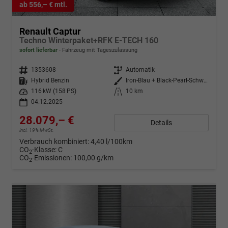
ab 556,– € mtl.
Renault Captur
Techno Winterpaket+RFK E-TECH 160
sofort lieferbar
Fahrzeug mit Tageszulassung
Fahrzeugnr.
1353608
Getriebe
Automatik
Kraftstoff
Hybrid Benzin
Außenfarbe
Iron-Blau + Black-Pearl-Schwarz
Leistung
116 kW (158 PS)
Kilometerstand
10 km
04.12.2025
28.079,– €
Details
incl. 19% MwSt.
Verbrauch kombiniert:
4,40 l/100km
CO
-Klasse:
C
2
CO
-Emissionen:
100,00 g/km
2