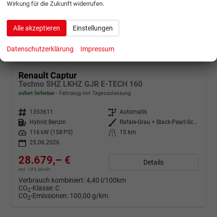
Wirkung für die Zukunft widerrufen.
Alle akzeptieren
Einstellungen
Datenschutzerklärung
Impressum
ab 568,– € mtl.
Renault Captur
Techno SHZ LKHZ GJR E-TECH 160
sofort lieferbar
Fahrzeug mit Tageszulassung
Fahrzeugnr.
1353611
Getriebe
Automatik
Kraftstoff
Hybrid Benzin
Außenfarbe
Rafale-Grau + Black-Pearl-Schwar
Leistung
116 kW (158 PS)
Kilometerstand
15 km
25.06.2026
28.679,– €
Details
incl. 19% MwSt.
Verbrauch kombiniert:
4,40 l/100km
CO
-Klasse:
C
2
CO
-Emissionen:
100,00 g/km
2