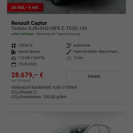
ab 568,– € mtl.
Renault Captur
Techno GJR+SHZ+RFK E-TECH 160
sofort lieferbar
Fahrzeug mit Tageszulassung
Fahrzeugnr.
1353618
Getriebe
Automatik
Kraftstoff
Hybrid Benzin
Außenfarbe
Perlmutt-Weiß+ Black-Pearl-Schw
Leistung
116 kW (158 PS)
Kilometerstand
15 km
19.05.2026
28.679,– €
Details
incl. 19% MwSt.
Verbrauch kombiniert:
4,40 l/100km
CO
-Klasse:
C
2
CO
-Emissionen:
100,00 g/km
2