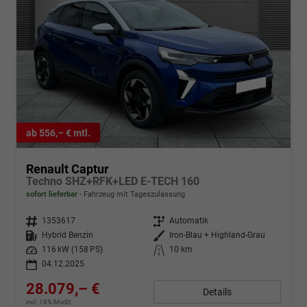
ab 556,– € mtl.
Renault Captur
Techno SHZ+RFK+LED E-TECH 160
sofort lieferbar
Fahrzeug mit Tageszulassung
Fahrzeugnr.
1353617
Getriebe
Automatik
Kraftstoff
Hybrid Benzin
Außenfarbe
Iron-Blau + Highland-Grau
Leistung
116 kW (158 PS)
Kilometerstand
10 km
04.12.2025
28.079,– €
Details
incl. 19% MwSt.