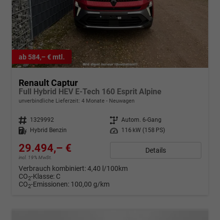
ab 584,– € mtl.
Renault Captur
Full Hybrid HEV E-Tech 160 Esprit Alpine
unverbindliche Lieferzeit:
4 Monate
Neuwagen
Fahrzeugnr.
1329992
Getriebe
Autom. 6-Gang
Kraftstoff
Hybrid Benzin
Leistung
116 kW (158 PS)
29.494,– €
Details
incl. 19% MwSt.
Verbrauch kombiniert:
4,40 l/100km
CO
-Klasse:
C
2
CO
-Emissionen:
100,00 g/km
2