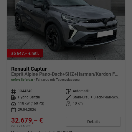
ab 647,– € mtl.
Renault Captur
Esprit Alpine Pano-Dach+SHZ+Harman/Kardon Full-Hybrid 160
sofort lieferbar
Fahrzeug mit Tageszulassung
Fahrzeugnr.
1344340
Getriebe
Automatik
Kraftstoff
Hybrid Benzin
Außenfarbe
Stahl-Grau + Black-Pearl-Schwarz
Leistung
118 kW (160 PS)
Kilometerstand
10 km
29.04.2026
32.679,– €
Details
incl. 19% MwSt.