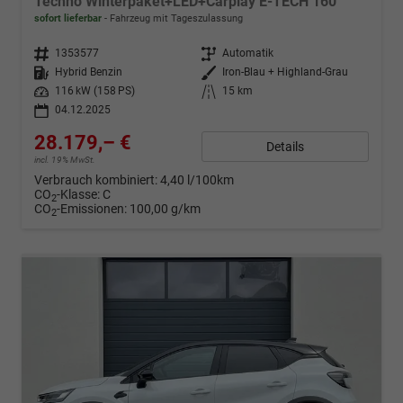
Techno Winterpaket+LED+Carplay E-TECH 160
sofort lieferbar
Fahrzeug mit Tageszulassung
Fahrzeugnr.
1353577
Getriebe
Automatik
Kraftstoff
Hybrid Benzin
Außenfarbe
Iron-Blau + Highland-Grau
Leistung
116 kW (158 PS)
Kilometerstand
15 km
04.12.2025
28.179,– €
Details
incl. 19% MwSt.
Verbrauch kombiniert:
4,40 l/100km
CO
-Klasse:
C
2
CO
-Emissionen:
100,00 g/km
2