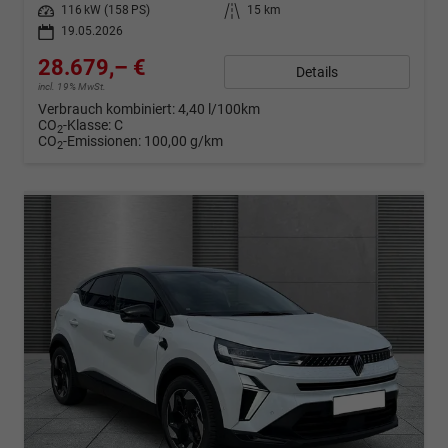
Leistung
116 kW (158 PS)
Kilometerstand
15 km
19.05.2026
28.679,– €
Details
incl. 19% MwSt.
Verbrauch kombiniert:
4,40 l/100km
CO
-Klasse:
C
2
CO
-Emissionen:
100,00 g/km
2