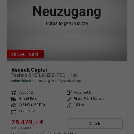
ab 564,– € mtl.
Renault Captur
Techno SHZ LKHZ E-TECH 160
sofort lieferbar
Fahrzeug mit Tageszulassung
Fahrzeugnr.
1353612
Getriebe
Automatik
Kraftstoff
Hybrid Benzin
Außenfarbe
Black-Pearl-Schwarz
Leistung
116 kW (158 PS)
Kilometerstand
15 km
21.05.2026
28.479,– €
Details
incl. 19% MwSt.