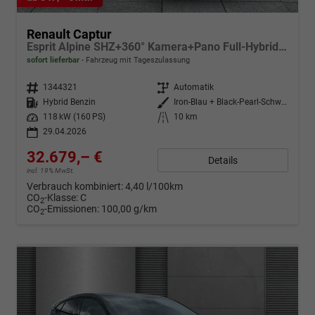
Renault Captur
Esprit Alpine SHZ+360° Kamera+Pano Full-Hybrid 160
sofort lieferbar
Fahrzeug mit Tageszulassung
Fahrzeugnr.
1344321
Getriebe
Automatik
Kraftstoff
Hybrid Benzin
Außenfarbe
Iron-Blau + Black-Pearl-Schwarz
Leistung
118 kW (160 PS)
Kilometerstand
10 km
29.04.2026
32.679,– €
Details
incl. 19% MwSt.
Verbrauch kombiniert:
4,40 l/100km
CO
-Klasse:
C
2
CO
-Emissionen:
100,00 g/km
2