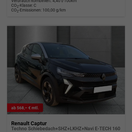
Verbrauch kombiniert:
4,40 l/100km
CO
-Klasse:
C
2
CO
-Emissionen:
100,00 g/km
2
ab 568,– € mtl.
Renault Captur
Techno Schiebedach+SHZ+LKHZ+Navi E-TECH 160