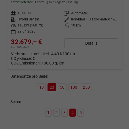
sofort lieferbar
Fahrzeug mit Tageszulassung
Fahrzeugnr.
1344341
Getriebe
Automatik
Kraftstoff
Hybrid Benzin
Außenfarbe
Iron-Blau + Black-Pearl-Schwarz
Leistung
118 kW (160 PS)
Kilometerstand
10 km
29.04.2026
32.679,– €
Details
incl. 19% MwSt.
Verbrauch kombiniert:
4,40 l/100km
CO
-Klasse:
C
2
CO
-Emissionen:
100,00 g/km
2
Datensätze pro Seite:
10
20
50
100
250
Seiten:
1
2
3
4
5