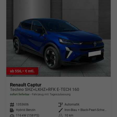
ab 556,– € mtl.
Renault Captur
Techno SHZ+LKHZ+RFK E-TECH 160
sofort lieferbar
Fahrzeug mit Tageszulassung
Fahrzeugnr.
1353606
Getriebe
Automatik
Kraftstoff
Hybrid Benzin
Außenfarbe
Iron-Blau + Black-Pearl-Schwarz
Leistung
116 kW (158 PS)
Kilometerstand
10 km