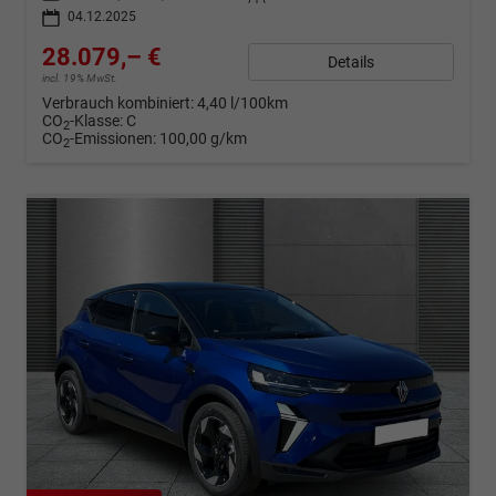
04.12.2025
28.079,– €
Details
incl. 19% MwSt.
Verbrauch kombiniert:
4,40 l/100km
CO
-Klasse:
C
2
CO
-Emissionen:
100,00 g/km
2