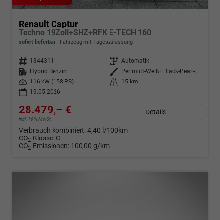
Renault Captur
Techno 19Zoll+SHZ+RFK E-TECH 160
sofort lieferbar
Fahrzeug mit Tageszulassung
Fahrzeugnr.
1344311
Getriebe
Automatik
Kraftstoff
Hybrid Benzin
Außenfarbe
Perlmutt-Weiß+ Black-Pearl-Schw
Leistung
116 kW (158 PS)
Kilometerstand
15 km
19.05.2026
28.479,– €
Details
incl. 19% MwSt.
Verbrauch kombiniert:
4,40 l/100km
CO
-Klasse:
C
2
CO
-Emissionen:
100,00 g/km
2