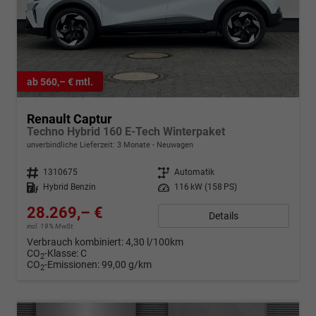
ab 560,– € mtl.
Renault Captur
Techno Hybrid 160 E-Tech Winterpaket
unverbindliche Lieferzeit:
3 Monate
Neuwagen
Fahrzeugnr.
1310675
Getriebe
Automatik
Kraftstoff
Hybrid Benzin
Leistung
116 kW (158 PS)
28.269,– €
Details
incl. 19% MwSt.
Verbrauch kombiniert:
4,30 l/100km
CO
-Klasse:
C
2
CO
-Emissionen:
99,00 g/km
2