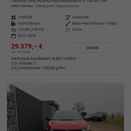
Techno SHZ+LKHZ+Schiebedach E-TECH 160
sofort lieferbar
Fahrzeug mit Tageszulassung
Fahrzeugnr.
1344358
Getriebe
Automatik
Kraftstoff
Hybrid Benzin
Außenfarbe
Black-Pearl-Schwarz + Highland-G
Leistung
116 kW (158 PS)
Kilometerstand
20 km
29.01.2026
29.379,– €
Details
incl. 19% MwSt.
Verbrauch kombiniert:
4,40 l/100km
CO
-Klasse:
C
2
CO
-Emissionen:
100,00 g/km
2