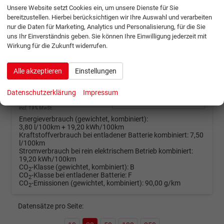
ab 1290,– € mtl.
Unsere Website setzt Cookies ein, um unsere Dienste für Sie
bereitzustellen. Hierbei berücksichtigen wir Ihre Auswahl und verarbeiten
nur die Daten für Marketing, Analytics und Personalisierung, für die Sie
Hyundai SANTA FE
uns Ihr Einverständnis geben. Sie können Ihre Einwilligung jederzeit mit
Calligraphy Bose ParkAssist 360°Kamera Head-up
Wirkung für die Zukunft widerrufen.
unverbindliche Lieferzeit:
4 Monate
Neuwagen mit Tageszulassung
Fahrzeugnr.
1301927
Getriebe
Autom. 6-Gang
Alle akzeptieren
Einstellungen
Kraftstoff
Hybrid Benzin
Leistung
212 kW (288 PS)
Datenschutzerklärung
Impressum
65.143,– €
Details
incl. 19% MwSt.
Energieverbrauch (gewichtet, kombiniert):
3,80 l/100km + 19,20 kWh/100km
Kraftstoffverbrauch bei entladener Batterie kombiniert:
7,50
l/100km
Stromverbrauch bei rein elektrischem Betrieb kombiniert:
19,20 kWh/100km
CO
-Klasse (gewichtet, kombiniert):
B
2
CO
-Klasse bei entladener Batterie:
F
2
CO
-Emissionen (gewichtet, kombiniert):
90,00 g/km
2
Datensätze pro Seite: