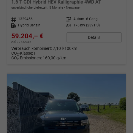
1.6 T-GDI Hybrid HEV Kalligraphie 4WD AT
unverbindliche Lieferzeit:
5 Monate
Neuwagen
Fahrzeugnr.
1329456
Getriebe
Autom. 6-Gang
Kraftstoff
Hybrid Benzin
Leistung
176 kW (239 PS)
59.204,– €
Details
incl. 19% MwSt.
Verbrauch kombiniert:
7,10 l/100km
CO
-Klasse:
F
2
CO
-Emissionen:
160,00 g/km
2