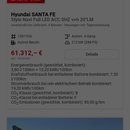
Hyundai SANTA FE
Style Navi Full LED ACC SHZ v+h 20"LM
unverbindliche Lieferzeit:
4 Monate
Neuwagen mit Tageszulassung
Fahrzeugnr.
1301926
Getriebe
Autom. 6-Gang
Kraftstoff
Hybrid Benzin
Leistung
212 kW (288 PS)
61.312,– €
Details
incl. 19% MwSt.
Energieverbrauch (gewichtet, kombiniert):
3,80 l/100km + 19,20 kWh/100km
Kraftstoffverbrauch bei entladener Batterie kombiniert:
7,50
l/100km
Stromverbrauch bei rein elektrischem Betrieb kombiniert:
19,20 kWh/100km
CO
-Klasse (gewichtet, kombiniert):
B
2
CO
-Klasse bei entladener Batterie:
F
2
CO
-Emissionen (gewichtet, kombiniert):
90,00 g/km
2