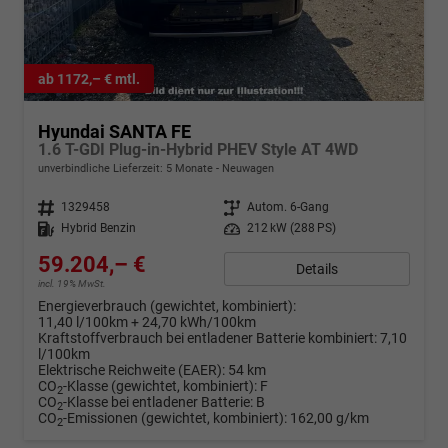
ab 1172,– € mtl.
Hyundai SANTA FE
1.6 T-GDI Plug-in-Hybrid PHEV Style AT 4WD
unverbindliche Lieferzeit:
5 Monate
Neuwagen
Fahrzeugnr.
1329458
Getriebe
Autom. 6-Gang
Kraftstoff
Hybrid Benzin
Leistung
212 kW (288 PS)
59.204,– €
Details
incl. 19% MwSt.
Energieverbrauch (gewichtet, kombiniert):
11,40 l/100km + 24,70 kWh/100km
Kraftstoffverbrauch bei entladener Batterie kombiniert:
7,10
l/100km
Elektrische Reichweite (EAER):
54 km
CO
-Klasse (gewichtet, kombiniert):
F
2
CO
-Klasse bei entladener Batterie:
B
2
CO
-Emissionen (gewichtet, kombiniert):
162,00 g/km
2