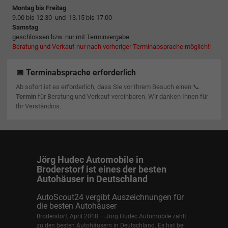
Montag bis Freitag
9.00 bis 12.30 und 13.15 bis 17.00
Samstag
geschlossen bzw. nur mit Terminvergabe
Beratung und Verkauf nur nach vorheriger Terminabsprache möglich!!
📅 Terminabsprache erforderlich
Ab sofort ist es erforderlich, dass Sie vor Ihrem Besuch einen 📞
Termin
für Beratung und Verkauf vereinbaren. Wir danken Ihnen für
Ihr Verständnis.
Jörg Hudec Automobile in
Broderstorf ist eines der besten
Autohäuser in Deutschland
AutoScout24 vergibt Auszeichnungen für
die besten Autohäuser
Broderstorf, April 2018 – Jörg Hudec Automobile zählt
zu den besten Autohäusern in Deutschland. Es hat bei