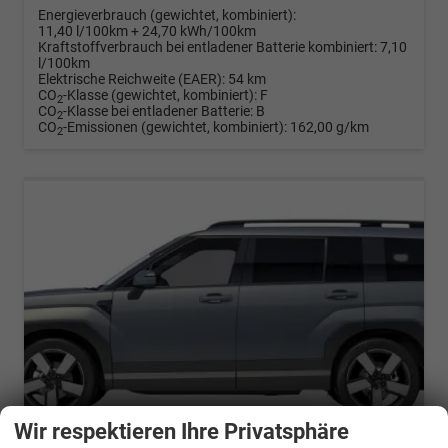
Energieverbrauch (gewichtet, kombiniert):
11,40 l/100km + 24,70 kWh/100km
Kraftstoffverbrauch bei entladener Batterie kombiniert:
7,10
l/100km
Elektrische Reichweite (EAER):
54 km
CO
-Klasse (gewichtet, kombiniert):
F
2
CO
-Klasse bei entladener Batterie:
B
2
CO
-Emissionen (gewichtet, kombiniert):
162,00 g/km
2
Wir respektieren Ihre Privatsphäre