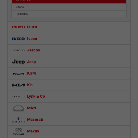
Staria
TUCSON
Isuzu
Iveco
Jaecoo
Jeep
KGM
Kia
Lynk & Co
MAN
Maserati
Maxus