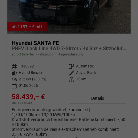
ab 1157,– € mtl.
Hyundai SANTA FE
PHEV Black Line 4WD 7-Sitzer / 4x Shz + Sitzbelüftung ACC Head-Up 360° Kam. Leder Alu 20"
sofort lieferbar
Fahrzeug mit Tageszulassung
Fahrzeugnr.
1336892
Getriebe
Automatik
Kraftstoff
Hybrid Benzin
Außenfarbe
Abyss Black
Leistung
212 kW (288 PS)
Kilometerstand
15 km
01.06.2026
58.439,– €
Details
incl. 19% MwSt.
Energieverbrauch (gewichtet, kombiniert):
1,70 l/100km + 19,20 kWh/100km
Kraftstoffverbrauch bei entladener Batterie kombiniert:
7,50
l/100km
Stromverbrauch bei rein elektrischem Betrieb kombiniert:
25,10 kWh/100km