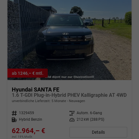
ab 1246,– € mtl.
Hyundai SANTA FE
1.6 T-GDI Plug-in-Hybrid PHEV Kalligraphie AT 4WD
unverbindliche Lieferzeit:
5 Monate
Neuwagen
Fahrzeugnr.
1329459
Getriebe
Autom. 6-Gang
Kraftstoff
Hybrid Benzin
Leistung
212 kW (288 PS)
62.964,– €
Details
incl. 19% MwSt.