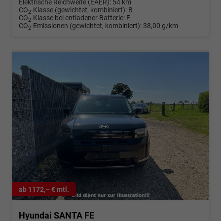
Elektrische Reichweite (EAER):
54 km
CO
-Klasse (gewichtet, kombiniert):
B
2
CO
-Klasse bei entladener Batterie:
F
2
CO
-Emissionen (gewichtet, kombiniert):
38,00 g/km
2
ab 1172,– € mtl.
Hyundai SANTA FE