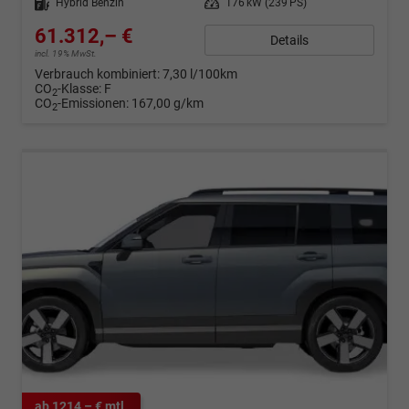
Kraftstoff
Hybrid Benzin
Leistung
176 kW (239 PS)
61.312,– €
Details
incl. 19% MwSt.
Verbrauch kombiniert:
7,30 l/100km
CO
-Klasse:
F
2
CO
-Emissionen:
167,00 g/km
2
ab 1214,– € mtl.