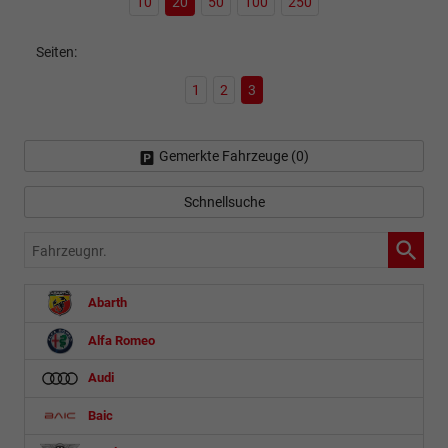
10
20
50
100
250
Seiten:
1
2
3
Gemerkte Fahrzeuge (
0
)
Schnellsuche
Fahrzeugnr.
Abarth
Alfa Romeo
Audi
Baic