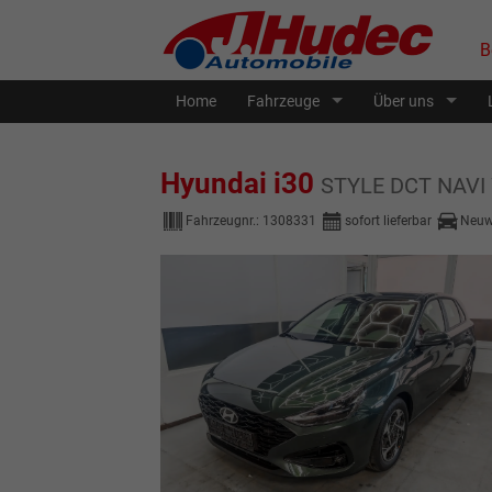
B
Home
Fahrzeuge
Über uns
Hyundai i30
STYLE DCT NAVI
Fahrzeugnr.:
1308331
sofort lieferbar
Neuw