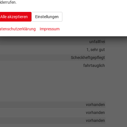
Schwarz
iderrufen.
10
Alle akzeptieren
Einstellungen
Metallic
vorhanden
atenschutzerklärung
Impressum
Stoff
unfallfrei
1, sehr gut
Scheckheftgepflegt
fahrtauglich
vorhanden
vorhanden
vorhanden