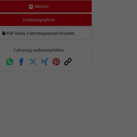
Merken
Inzahlungnahme
PDF-Datei, Fahrzeugexposé drucken
Fahrzeug weiterempfehlen
Whatsapp
Facebook
Twitter
Xing
Pinterest
Link