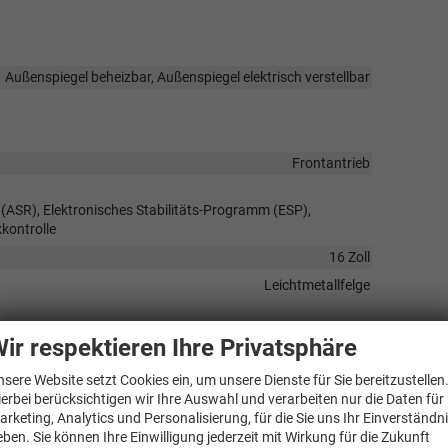
Außenspiegel beheizbar, Außenspiegel elektrisch verstellbar
Frontantrieb
 (ASR), Elektronisches Stabilitäts-Programm (ESP),
kontrolle
16 Zoll
Leichtmetallfelge
ir respektieren Ihre Privatsphäre
Verbrennungsmotor (ICE)
nsere Website setzt Cookies ein, um unsere Dienste für Sie bereitzustellen
ierbei berücksichtigen wir Ihre Auswahl und verarbeiten nur die Daten für
5-türig
arketing, Analytics und Personalisierung, für die Sie uns Ihr Einverständn
07.05.2026
eben. Sie können Ihre Einwilligung jederzeit mit Wirkung für die Zukunft