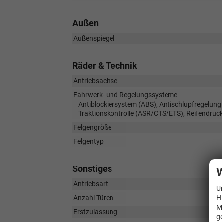
Außen
Außenspiegel
Räder & Technik
Antriebsachse
Fahrwerk- und Regelungssysteme
Antiblockiersystem (ABS), Antischlupfregelung
Traktionskontrolle (ASR/CTS/ETS), Reifendruck
Felgengröße
Felgentyp
Sonstiges
W
Antriebsart
U
H
Anzahl Türen
M
Erstzulassung
g