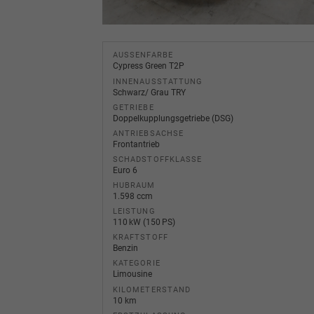
AUSSENFARBE
Cypress Green T2P
INNENAUSSTATTUNG
Schwarz/ Grau TRY
GETRIEBE
Doppelkupplungsgetriebe (DSG)
ANTRIEBSACHSE
Frontantrieb
SCHADSTOFFKLASSE
Euro 6
HUBRAUM
1.598 ccm
LEISTUNG
110 kW (150 PS)
KRAFTSTOFF
Benzin
KATEGORIE
Limousine
KILOMETERSTAND
10 km