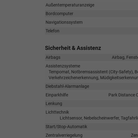
Außentemperaturanzeige
Bordcomputer
Navigationssystem
Telefon
Sicherheit & Assistenz
Airbags
Airbag, Fenst
Assistenzsysteme
Tempomat, Notbremsassistent (City-Safety), Be
Verkehrzeichenerkennung, Müdigkeitserkennun
Diebstahl-Alarmanlage
Einparkhilfe
Park Distance C
Lenkung
Lichttechnik
Lichtsensor, Nebelscheinwerfer, Tagfahrl
Start/Stop-Automatik
Zentralverriegelung
Zen