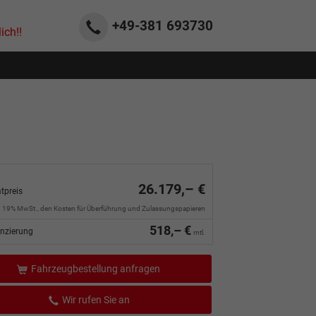
+49-381
693730
ich!!
26.179,– €
tpreis
l. 19% MwSt., den Kosten für Überführung und Zulassungspapieren
518,– €
anzierung
mtl.
Fahrzeugbestellung anfragen
Wir rufen Sie an