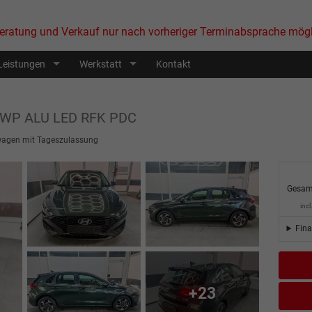
eratung und Verkauf nur nach vorheriger Terminabsprache mögl
Leistungen
Werkstatt
Kontakt
 WP ALU LED RFK PDC
agen mit Tageszulassung
Gesam
inc
Fin
+23