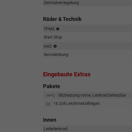
Zentralverriegelung
Räder & Technik
Reifendruckkontrolle
TPMS
Start Stop
Berganfahrhilfe
HAC
Servolenkung
Eingebaute Extras
Pakete
Sitzheizung vorne, Lenkrad beheizbar
(WP2)
16 Zoll Leichtmetallfelgen
(o)
Innen
Lederlenkrad