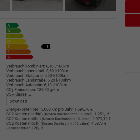
Verbrauch kombiniert:
6,10 l/100km
Verbrauch Innenstadt:
8,60 l/100km
Verbrauch Stadtrand:
5,90 l/100km
Verbrauch Landstraße:
5,20 l/100km
Verbrauch Autobahn:
6,10 l/100km
CO
-Emissionen:
139,00 g/km
2
CO
-Klasse:
E
2
Download
Energiekosten bei 15.000 km pro Jahr:
1.595,76 €
CO2 Kosten (niedrig)
:
1.251,- €
(Kosten Durchschnitt 10 Jahre)
CO2 Kosten (mittel)
:
2.971,12 €
(Kosten Durchschnitt 10 Jahre)
CO2 Kosten (hoch)
:
4.587,- €
(Kosten Durchschnitt 10 Jahre)
Jahressteuer:
126,- €