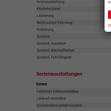
Innenausstattung
w
Kilometerstand
Lackierung
Nichtraucher-Fahrzeug
D
Polsterung
Zustand
Zustand, Aussehen
Zustand, Beschaffenheit
Zustand, Fahrfähigkeit
Serienausstattungen
Innen
Fahrersitz höhenverstellbar
Lenkrad verstellbar
Rücksitzlehne geteilt klappbar