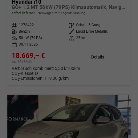
Hyundai i10
GO+ 1.2 MT 58 kW (79 PS) Klimaautomatik, Navigationssystem, Apple CarPlay & Android Auto, Sitzheizung, Lenkradheizung, Einparkhilfe hinten, Rückfahrkamera, Privacy Glass, 15" Leichtmetallfelgen, uvm.
sofort lieferbar
Neuwagen mit Tageszulassung
Fahrzeugnr.
1278422
Getriebe
Schalt. 5-Gang
Kraftstoff
Benzin
Außenfarbe
Lucid Lime Metallic
Leistung
58 kW (79 PS)
Kilometerstand
25 km
30.11.2025
18.669,– €
Details
incl. 19% MwSt.
Verbrauch kombiniert:
5,30 l/100km
CO
-Klasse:
D
2
CO
-Emissionen:
119,00 g/km
2