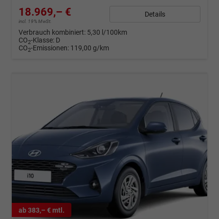
18.969,– €
Details
incl. 19% MwSt.
Verbrauch kombiniert:
5,30 l/100km
CO
-Klasse:
D
2
CO
-Emissionen:
119,00 g/km
2
ab 383,– € mtl.