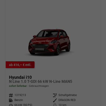
ab 416,– € mtl.
Hyundai i10
N Line 1.0 T-GDI 66 kW N-Line MAN5
sofort lieferbar
Gebrauchtwagen
Fahrzeugnr.
1319213
Getriebe
Schaltgetriebe
Kraftstoff
Benzin
Außenfarbe
DRAGON RED
Leistung
66 kW (90 PS)
Kilometerstand
10 km