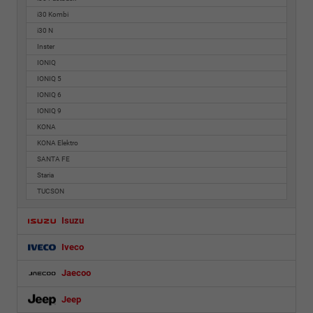
i30 Kombi
i30 N
Inster
IONIQ
IONIQ 5
IONIQ 6
IONIQ 9
KONA
KONA Elektro
SANTA FE
Staria
TUCSON
Isuzu
Iveco
Jaecoo
Jeep