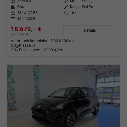
Fahrzeugnr.
1278403
Getriebe
Schalt. 5-Gang
Kraftstoff
Benzin
Außenfarbe
Dragon Red Pearl
Leistung
58 kW (79 PS)
Kilometerstand
10 km
30.11.2025
18.679,– €
Details
incl. 19% MwSt.
Verbrauch kombiniert:
5,30 l/100km
CO
-Klasse:
D
2
CO
-Emissionen:
119,00 g/km
2