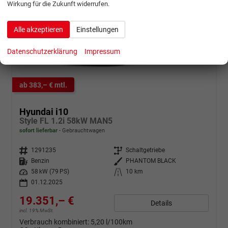
Wirkung für die Zukunft widerrufen.
Alle akzeptieren
Einstellungen
Datenschutzerklärung
Impressum
ab 383,– € mtl.
Hyundai i10
Style FL 1.2i 58kW MAN5
sofort lieferbar
Gebrauchtwagen
Fahrzeugnr.
1291235
Getriebe
Schaltgetriebe
Kraftstoff
Benzin
Außenfarbe
PHANTOM BLACK
Leistung
58 kW (79 PS)
Kilometerstand
10 km
01.12.2025
19.351,– €
Details
incl. 19% MwSt.
Verbrauch kombiniert:
5,20 l/100km