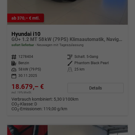
ab 370,– € mtl.
Hyundai i10
GO+ 1.2 MT 58 kW (79 PS) Klimaautomatik, Navigationssystem, Apple CarPlay & Android Auto, Sitzheizung, Lenkradheizung, Einparkhilfe hinten, Rückfahrkamera, Privacy Glass, 15" Leichtmetallfelgen, uvm.
sofort lieferbar
Neuwagen mit Tageszulassung
Fahrzeugnr.
1278404
Getriebe
Schalt. 5-Gang
Kraftstoff
Benzin
Außenfarbe
Phantom Black Pearl
Leistung
58 kW (79 PS)
Kilometerstand
25 km
30.11.2025
18.679,– €
Details
incl. 19% MwSt.
Verbrauch kombiniert:
5,30 l/100km
CO
-Klasse:
D
2
CO
-Emissionen:
119,00 g/km
2