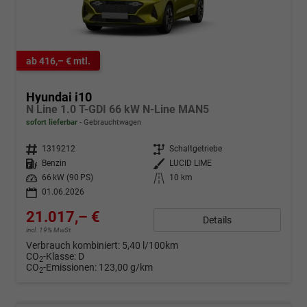
ab 416,– € mtl.
Hyundai i10
N Line 1.0 T-GDI 66 kW N-Line MAN5
sofort lieferbar
Gebrauchtwagen
Fahrzeugnr.
1319212
Getriebe
Schaltgetriebe
Kraftstoff
Benzin
Außenfarbe
LUCID LIME
Leistung
66 kW (90 PS)
Kilometerstand
10 km
01.06.2026
21.017,– €
Details
incl. 19% MwSt.
Verbrauch kombiniert:
5,40 l/100km
CO
-Klasse:
D
2
CO
-Emissionen:
123,00 g/km
2