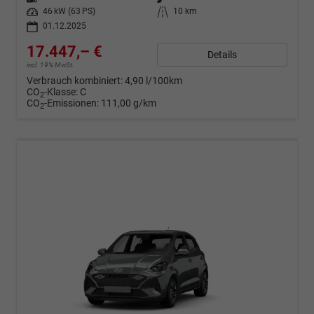
Leistung
46 kW (63 PS)
Kilometerstand
10 km
01.12.2025
17.447,– €
Details
incl. 19% MwSt.
Verbrauch kombiniert:
4,90 l/100km
CO
-Klasse:
C
2
CO
-Emissionen:
111,00 g/km
2