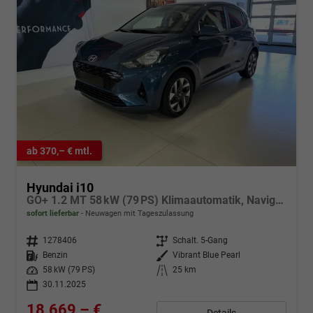
ab 370,– € mtl.
Hyundai i10
GO+ 1.2 MT 58 kW (79 PS) Klimaautomatik, Navigationssystem, Apple CarPlay & Android Auto, Sitzheizung, Lenkradheizung, Einparkhilfe hinten, Rückfahrkamera, Privacy Glass, 15" Leichtmetallfelgen, uvm.
sofort lieferbar
Neuwagen mit Tageszulassung
Fahrzeugnr.
1278406
Getriebe
Schalt. 5-Gang
Kraftstoff
Benzin
Außenfarbe
Vibrant Blue Pearl
Leistung
58 kW (79 PS)
Kilometerstand
25 km
30.11.2025
18.669,– €
Details