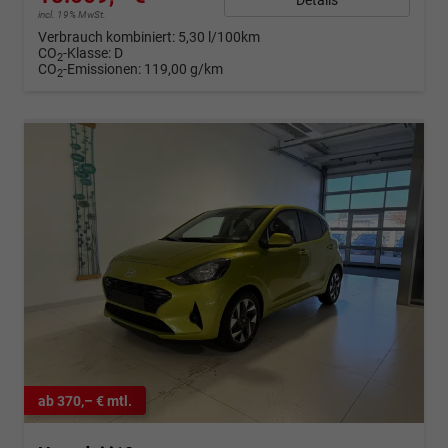
incl. 19% MwSt.
Verbrauch kombiniert:
5,30 l/100km
CO
-Klasse:
D
2
CO
-Emissionen:
119,00 g/km
2
ab 370,– € mtl.