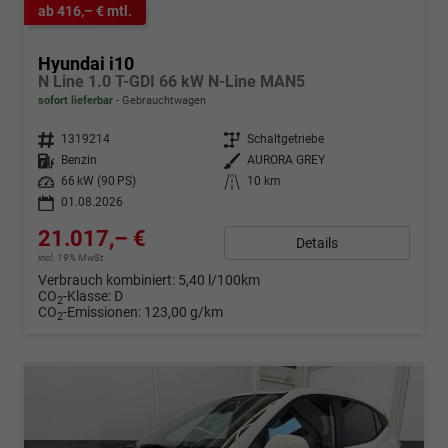
ab 416,– € mtl.
Hyundai i10
N Line 1.0 T-GDI 66 kW N-Line MAN5
sofort lieferbar
Gebrauchtwagen
Fahrzeugnr.
1319214
Getriebe
Schaltgetriebe
Kraftstoff
Benzin
Außenfarbe
AURORA GREY
Leistung
66 kW (90 PS)
Kilometerstand
10 km
01.08.2026
21.017,– €
Details
incl. 19% MwSt.
Verbrauch kombiniert:
5,40 l/100km
CO
-Klasse:
D
2
CO
-Emissionen:
123,00 g/km
2