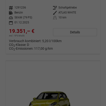
Fahrzeugnr.
1291236
Getriebe
Schaltgetriebe
Kraftstoff
Benzin
Außenfarbe
ATLAS WHITE
Leistung
58 kW (79 PS)
Kilometerstand
10 km
01.12.2025
19.351,– €
Details
incl. 19% MwSt.
Verbrauch kombiniert:
5,20 l/100km
CO
-Klasse:
D
2
CO
-Emissionen:
117,00 g/km
2