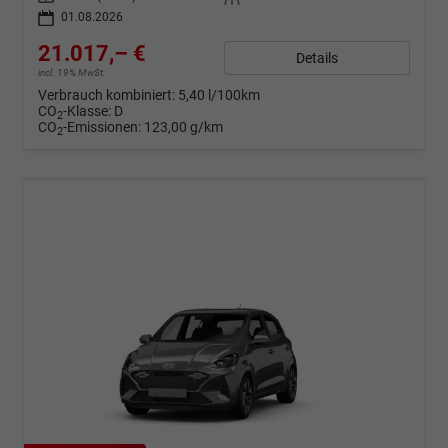
01.08.2026
21.017,– €
Details
incl. 19% MwSt.
Verbrauch kombiniert:
5,40 l/100km
CO
-Klasse:
D
2
CO
-Emissionen:
123,00 g/km
2