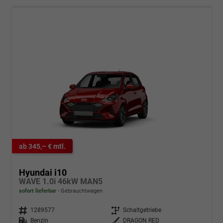
ab 345,– € mtl.
Hyundai i10
WAVE 1.0i 46kW MAN5
sofort lieferbar
Gebrauchtwagen
Fahrzeugnr.
1289577
Getriebe
Schaltgetriebe
Kraftstoff
Benzin
Außenfarbe
DRAGON RED