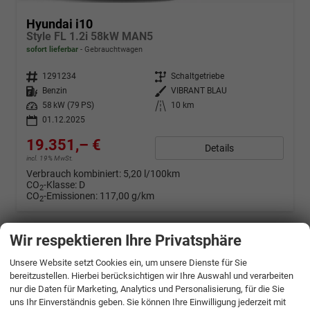
Hyundai i10
Style FL 1.2i 58kW MAN5
sofort lieferbar
Gebrauchtwagen
Fahrzeugnr.
1291234
Getriebe
Schaltgetriebe
Kraftstoff
Benzin
Außenfarbe
VIBRANT BLAU
Leistung
58 kW (79 PS)
Kilometerstand
10 km
01.12.2025
19.351,– €
Details
incl. 19% MwSt.
Verbrauch kombiniert:
5,20 l/100km
CO
-Klasse:
D
2
CO
-Emissionen:
117,00 g/km
2
Wir respektieren Ihre Privatsphäre
Unsere Website setzt Cookies ein, um unsere Dienste für Sie
bereitzustellen. Hierbei berücksichtigen wir Ihre Auswahl und verarbeiten
nur die Daten für Marketing, Analytics und Personalisierung, für die Sie
uns Ihr Einverständnis geben. Sie können Ihre Einwilligung jederzeit mit