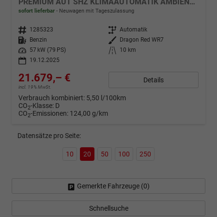
PREMIUM AUT SHZ KLIMAAUTOMATIK AMBIENTE ALU RFK PDC NAVI
sofort lieferbar
Neuwagen mit Tageszulassung
Fahrzeugnr.
1285323
Getriebe
Automatik
Kraftstoff
Benzin
Außenfarbe
Dragon Red WR7
Leistung
57 kW (79 PS)
Kilometerstand
10 km
19.12.2025
21.679,– €
Details
incl. 19% MwSt.
Verbrauch kombiniert:
5,50 l/100km
CO
-Klasse:
D
2
CO
-Emissionen:
124,00 g/km
2
Datensätze pro Seite:
10
20
50
100
250
Gemerkte Fahrzeuge (
0
)
Schnellsuche