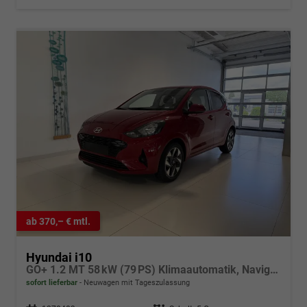
ab 370,– € mtl.
Hyundai i10
GO+ 1.2 MT 58 kW (79 PS) Klimaautomatik, Navigationssystem, Apple CarPlay & Android Auto, Sitzheizung, Lenkradheizung, Einparkhilfe hinten, Rückfahrkamera, Privacy Glass, 15" Leichtmetallfelgen, uvm.
sofort lieferbar
Neuwagen mit Tageszulassung