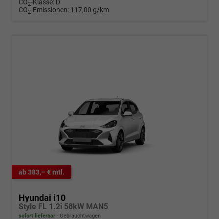
CO
-Klasse:
D
2
CO
-Emissionen:
117,00 g/km
2
ab 383,– € mtl.
Hyundai i10
Style FL 1.2i 58kW MAN5
sofort lieferbar
Gebrauchtwagen