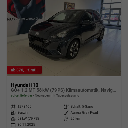
ab 376,– € mtl.
Hyundai i10
GO+ 1.2 MT 58 kW (79 PS) Klimaautomatik, Navigationssystem, Apple CarPlay & Android Auto, Sitzheizung, Lenkradheizung, Einparkhilfe hinten, Rückfahrkamera, Privacy Glass, 15" Leichtmetallfelgen, uvm.
sofort lieferbar
Neuwagen mit Tageszulassung
Fahrzeugnr.
1278405
Getriebe
Schalt. 5-Gang
Kraftstoff
Benzin
Außenfarbe
Aurora Gray Pearl
Leistung
58 kW (79 PS)
Kilometerstand
25 km
30.11.2025