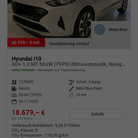
ab 370,– € mtl.
Hyundai i10
GO+ 1.2 MT 58 kW (79 PS) Klimaautomatik, Navigationssystem, Apple CarPlay & Android Auto, Sitzheizung, Lenkradheizung, Einparkhilfe hinten, Rückfahrkamera, Privacy Glass, 15" Leichtmetallfelgen, uvm.
sofort lieferbar
Neuwagen mit Tageszulassung
Fahrzeugnr.
1278402
Getriebe
Schalt. 5-Gang
Kraftstoff
Benzin
Außenfarbe
Meta Blue Pearl
Leistung
58 kW (79 PS)
Kilometerstand
10 km
30.11.2025
18.679,– €
Details
incl. 19% MwSt.
Verbrauch kombiniert:
5,30 l/100km
CO
-Klasse:
D
2
CO
-Emissionen:
119,00 g/km
2