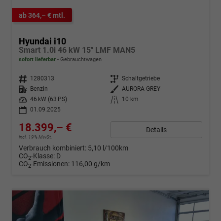
ab 364,– € mtl.
Hyundai i10
Smart 1.0i 46 kW 15" LMF MAN5
sofort lieferbar
Gebrauchtwagen
Fahrzeugnr.
1280313
Getriebe
Schaltgetriebe
Kraftstoff
Benzin
Außenfarbe
AURORA GREY
Leistung
46 kW (63 PS)
Kilometerstand
10 km
01.09.2025
18.399,– €
Details
incl. 19% MwSt.
Verbrauch kombiniert:
5,10 l/100km
CO
-Klasse:
D
2
CO
-Emissionen:
116,00 g/km
2