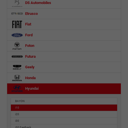
DS Automobiles
Etrusco
Fiat
Ford
Foton
Futura
Geely
Honda
Hyundai
BAYON
i10
i20
i30
i30 Fastback