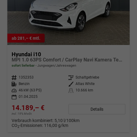
ab 281,– € mtl.
Hyundai i10
MPI 1.0 63PS Comfort / CarPlay Navi Kamera Tempomat Alu 15''
sofort lieferbar
Jungwagen/Jahreswagen
Fahrzeugnr.
1352353
Getriebe
Schaltgetriebe
Kraftstoff
Benzin
Außenfarbe
Atlas White
Leistung
46 kW (63 PS)
Kilometerstand
10.666 km
01.04.2025
14.189,– €
Details
incl. 19% MwSt.
Verbrauch kombiniert:
5,10 l/100km
CO
-Emissionen:
116,00 g/km
2