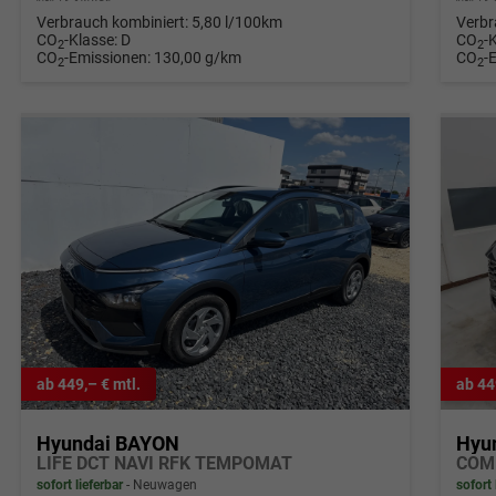
Verbrauch kombiniert:
5,80 l/100km
Verbr
CO
-Klasse:
D
CO
-
2
2
CO
-Emissionen:
130,00 g/km
CO
-
2
2
ab 449,– € mtl.
ab 44
Hyundai BAYON
Hyu
LIFE DCT NAVI RFK TEMPOMAT
sofort lieferbar
Neuwagen
sofort 