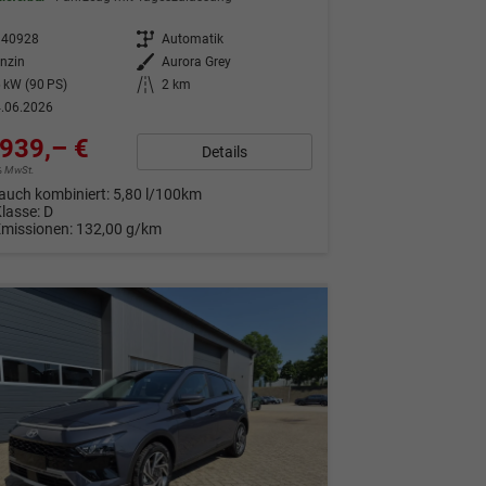
340928
Getriebe
Automatik
nzin
Außenfarbe
Aurora Grey
 kW (90 PS)
Kilometerstand
2 km
.06.2026
939,– €
Details
9% MwSt.
auch kombiniert:
5,80 l/100km
Klasse:
D
Emissionen:
132,00 g/km