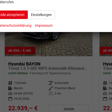
iderrufen.
Alle akzeptieren
Einstellungen
atenschutzerklärung
Impressum
ab 454,– € mtl.
ab 45
Hyundai BAYON
Hyu
Trend 1.0 T-GDI 90PS Automatik Klimaautomatik Rückf.Kamera Parksensoren Sitzheizung Lenkradheizung Bluetooth Touchscreen Tempomat Apple CarPlay + Android Auto 16"LM
sofort lieferbar
Fahrzeug mit Tageszulassung
sofort 
Fahrzeugnr.
1336446
Getriebe
Automatik
Fahrzeugnr.
1
Kraftstoff
Benzin
Außenfarbe
Phantom Black
Kraftstoff
Be
Leistung
66 kW (90 PS)
Kilometerstand
2 km
Leistung
66
04.06.2026
04
22.939,– €
22.
Details