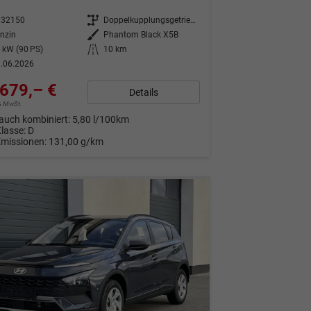
332150
Getriebe
Doppelkupplungsgetriebe (DSG)
nzin
Außenfarbe
Phantom Black X5B
 kW (90 PS)
Kilometerstand
10 km
.06.2026
679,– €
Details
9% MwSt.
auch kombiniert:
5,80 l/100km
Klasse:
D
Emissionen:
131,00 g/km