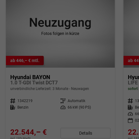
ab 446,– € mtl.
ab 44
Hyundai BAYON
Hyu
1.0 T-GDI Twist DCT7
LIFE
unverbindliche Lieferzeit:
3 Monate
Neuwagen
sofort 
Fahrzeugnr.
1342219
Getriebe
Automatik
Fahrzeugnr.
1
Kraftstoff
Benzin
Leistung
66 kW (90 PS)
Kraftstoff
Be
Leistung
66
02
22.544,– €
22.
Details
incl. 19% MwSt.
incl. 1