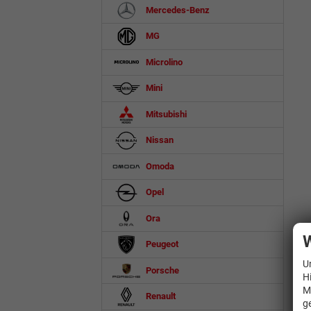
Mercedes-Benz
MG
Microlino
Mini
Mitsubishi
Nissan
Omoda
Opel
Ora
W
Peugeot
U
Porsche
H
M
Renault
g