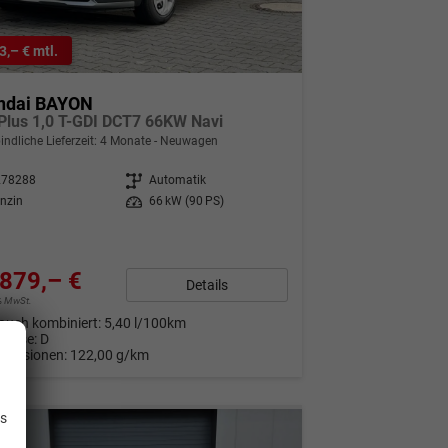
3,– € mtl.
ndai BAYON
Plus 1,0 T-GDI DCT7 66KW Navi
indliche Lieferzeit:
4 Monate
Neuwagen
278288
Getriebe
Automatik
nzin
Leistung
66 kW (90 PS)
879,– €
Details
9% MwSt.
auch kombiniert:
5,40 l/100km
Klasse:
D
Emissionen:
122,00 g/km
.
is