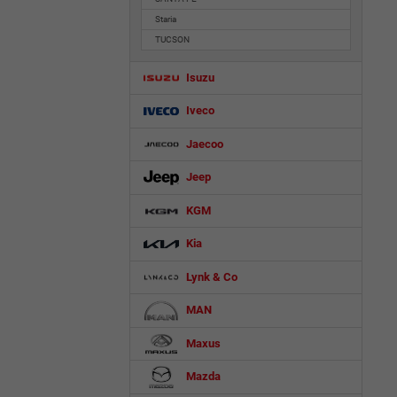
Staria
TUCSON
Isuzu
Iveco
Jaecoo
Jeep
KGM
Kia
Lynk & Co
MAN
Maxus
Mazda