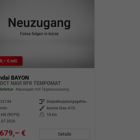
9,– € mtl.
ndai BAYON
 DCT NAVI RFK TEMPOMAT
lieferbar
Neuwagen mit Tageszulassung
332144
Getriebe
Doppelkupplungsgetriebe (DSG)
nzin
Außenfarbe
Aurora Gray A7G
 kW (90 PS)
Kilometerstand
10 km
.07.2026
679,– €
Details
9% MwSt.