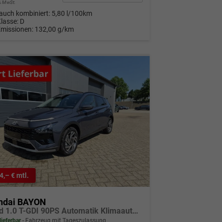
9% MwSt.
auch kombiniert:
5,80 l/100km
Klasse:
D
Emissionen:
132,00 g/km
4,– € mtl.
ndai BAYON
Trend 1.0 T-GDI 90PS Automatik Klimaautomatik Rückf.Kamera Parksensoren Sitzheizung Lenkradheizung Bluetooth Touchscreen Tempomat Apple CarPlay + Android Auto 16"LM
lieferbar
Fahrzeug mit Tageszulassung