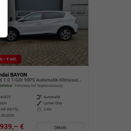
4,– € mtl.
ndai BAYON
Trend 1.0 T-GDI 90PS Automatik Klimaautomatik Rückf.Kamera Parksensoren Sitzheizung Lenkradheizung Bluetooth Touchscreen Tempomat Apple CarPlay + Android Auto 16"LM
lieferbar
Fahrzeug mit Tageszulassung
340925
Getriebe
Automatik
nzin
Außenfarbe
Lumen Grey
 kW (90 PS)
Kilometerstand
2 km
.06.2026
939,– €
Details