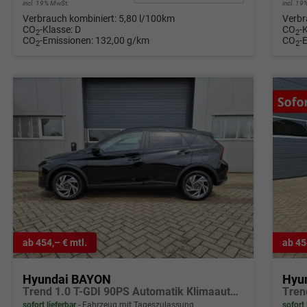
incl. 19% MwSt.
incl. 1
Verbrauch kombiniert:
5,80 l/100km
Verbr
CO
-Klasse:
D
CO
-
2
2
CO
-Emissionen:
132,00 g/km
CO
-
2
2
ab 454,– € mtl.
ab 45
Hyundai BAYON
Hyu
Trend 1.0 T-GDI 90PS Automatik Klimaautomatik Rückf.Kamera Parksensoren Sitzheizung Lenkradheizung Bluetooth Touchscreen Tempomat Apple CarPlay + Android Auto 16"LM
sofort lieferbar
Fahrzeug mit Tageszulassung
sofort 