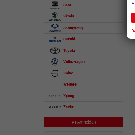
w
Seat
Skoda
Ssangyong
D
Suzuki
Toyota
Volkswagen
Volvo
Weitere
Xpeng
Zeekr
Anmelden