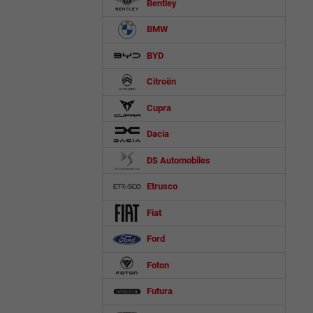
Bentley
BMW
BYD
Citroën
Cupra
Dacia
DS Automobiles
Etrusco
Fiat
Ford
Foton
Futura