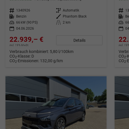
Fahrzeugnr.
1340926
Getriebe
Automatik
Fahrzeugnr.
1
Kraftstoff
Benzin
Außenfarbe
Phantom Black
Kraftstoff
Be
Leistung
66 kW (90 PS)
Kilometerstand
2 km
Leistung
66
04.06.2026
04
22.939,– €
22.
Details
incl. 19% MwSt.
incl. 1
Verbrauch kombiniert:
5,80 l/100km
Verbr
CO
-Klasse:
D
CO
-
2
2
CO
-Emissionen:
132,00 g/km
CO
-
2
2