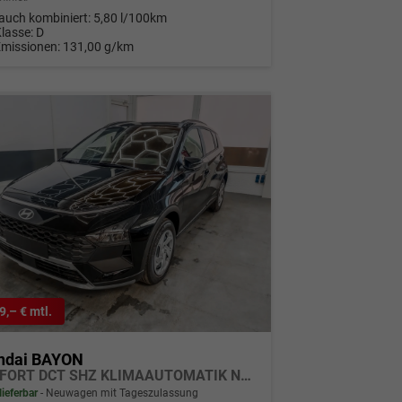
auch kombiniert:
5,80 l/100km
Klasse:
D
Emissionen:
131,00 g/km
9,– € mtl.
ndai BAYON
COMFORT DCT SHZ KLIMAAUTOMATIK NAVI RFK
lieferbar
Neuwagen mit Tageszulassung