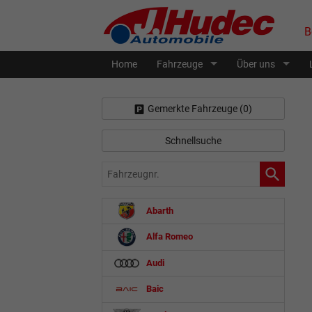
B
Home
Fahrzeuge
Über uns
Gemerkte Fahrzeuge (
0
)
Schnellsuche
Fahrzeugnr.
Abarth
Alfa Romeo
Audi
Baic