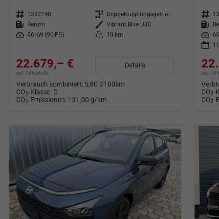
Fahrzeugnr.
1332148
Getriebe
Doppelkupplungsgetriebe (DSG)
Fahrzeugnr.
1
Kraftstoff
Benzin
Außenfarbe
Vibrant Blue U3C
Kraftstoff
Be
Leistung
66 kW (90 PS)
Kilometerstand
10 km
Leistung
66
11
22.679,– €
22.
Details
incl. 19% MwSt.
incl. 1
Verbrauch kombiniert:
5,80 l/100km
Verbr
CO
-Klasse:
D
CO
-
2
2
CO
-Emissionen:
131,00 g/km
CO
-
2
2