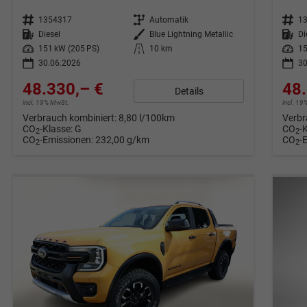
Fahrzeugnr.
1354317
Getriebe
Automatik
Fahrzeugnr.
1
Kraftstoff
Diesel
Außenfarbe
Blue Lightning Metallic
Kraftstoff
Di
Leistung
151 kW (205 PS)
Kilometerstand
10 km
Leistung
15
30.06.2026
30
48.330,– €
48.
Details
incl. 19% MwSt.
incl. 1
Verbrauch kombiniert:
8,80 l/100km
Verbr
CO
-Klasse:
G
CO
-
2
2
CO
-Emissionen:
232,00 g/km
CO
-
2
2