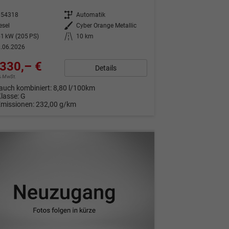
354318
Getriebe
Automatik
esel
Außenfarbe
Cyber Orange Metallic
1 kW (205 PS)
Kilometerstand
10 km
.06.2026
330,– €
Details
9% MwSt.
auch kombiniert:
8,80 l/100km
Klasse:
G
Emissionen:
232,00 g/km