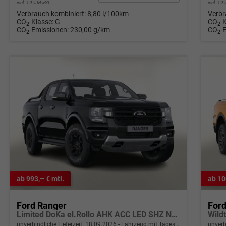
incl. 19% MwSt.
incl. 1
Verbrauch kombiniert:
8,80 l/100km
Verbr
CO
-Klasse:
G
CO
-
2
2
CO
-Emissionen:
230,00 g/km
CO
-
2
2
ab 993,– € mtl.
ab 10
Ford Ranger
For
Limited DoKa el.Rollo AHK ACC LED SHZ Nav
Wild
unverbindliche Lieferzeit:
18.09.2026
Fahrzeug mit Tageszulassung
unverb