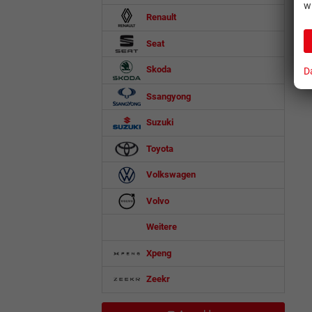
w
Renault
Seat
Skoda
D
Ssangyong
Suzuki
Toyota
Volkswagen
Volvo
Weitere
Xpeng
Zeekr