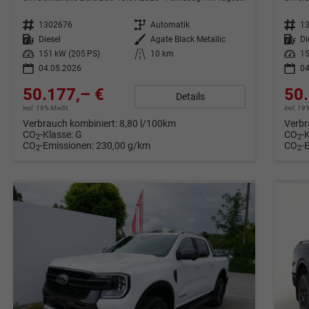
Fahrzeugnr.
1302676
Getriebe
Automatik
Fahrzeugnr.
1
Kraftstoff
Diesel
Außenfarbe
Agate Black Metallic
Kraftstoff
Di
Leistung
151 kW (205 PS)
Kilometerstand
10 km
Leistung
15
04.05.2026
04
50.177,– €
50.
Details
incl. 19% MwSt.
incl. 1
Verbrauch kombiniert:
8,80 l/100km
Verbr
CO
-Klasse:
G
CO
-
2
2
CO
-Emissionen:
230,00 g/km
CO
-
2
2