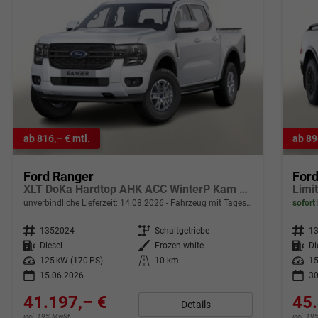
ab 816,– € mtl.
ab 89
Ford Ranger
For
XLT DoKa Hardtop AHK ACC WinterP Kam 17Z
unverbindliche Lieferzeit:
14.08.2026
Fahrzeug mit Tageszulassung
sofort 
Fahrzeugnr.
1352024
Getriebe
Schaltgetriebe
Fahrzeugnr.
1
Kraftstoff
Diesel
Außenfarbe
Frozen white
Kraftstoff
Di
Leistung
125 kW (170 PS)
Kilometerstand
10 km
Leistung
15
15.06.2026
30
41.197,– €
45.
Details
incl. 19% MwSt.
incl. 1