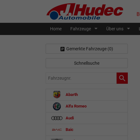
B
Home
Fahrzeuge
Über uns
Gemerkte Fahrzeuge (
0
)
Schnellsuche
Fahrzeugnr.
Abarth
Alfa Romeo
Audi
Baic