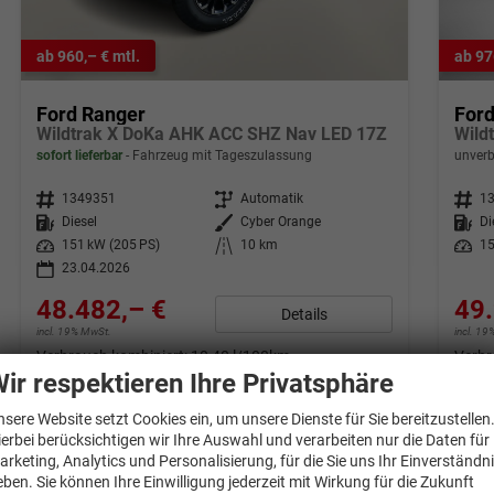
ab 960,– € mtl.
ab 97
Ford Ranger
For
Wildtrak X DoKa AHK ACC SHZ Nav LED 17Z
sofort lieferbar
Fahrzeug mit Tageszulassung
unverb
Fahrzeugnr.
1349351
Getriebe
Automatik
Fahrzeugnr.
1
Kraftstoff
Diesel
Außenfarbe
Cyber Orange
Kraftstoff
Di
Leistung
151 kW (205 PS)
Kilometerstand
10 km
Leistung
15
23.04.2026
48.482,– €
49.
Details
incl. 19% MwSt.
incl. 1
Verbrauch kombiniert:
10,40 l/100km
Verbr
CO
-Klasse:
G
CO
-
ir respektieren Ihre Privatsphäre
2
2
CO
-Emissionen:
272,00 g/km
CO
-
2
2
nsere Website setzt Cookies ein, um unsere Dienste für Sie bereitzustellen
ierbei berücksichtigen wir Ihre Auswahl und verarbeiten nur die Daten für
arketing, Analytics und Personalisierung, für die Sie uns Ihr Einverständn
eben. Sie können Ihre Einwilligung jederzeit mit Wirkung für die Zukunft