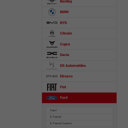
Bentley
BMW
BYD
Citroën
Cupra
Dacia
DS Automobiles
Etrusco
Fiat
Ford
Capri
E-Transit
E-Transit Custom