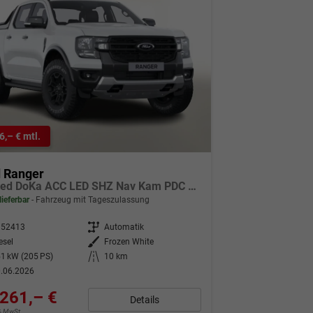
6,– € mtl.
d Ranger
Limited DoKa ACC LED SHZ Nav Kam PDC 18Z
lieferbar
Fahrzeug mit Tageszulassung
352413
Getriebe
Automatik
esel
Außenfarbe
Frozen White
1 kW (205 PS)
Kilometerstand
10 km
.06.2026
261,– €
Details
9% MwSt.