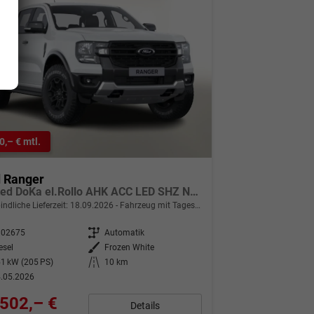
0,– € mtl.
d Ranger
Limited DoKa el.Rollo AHK ACC LED SHZ Nav
indliche Lieferzeit:
18.09.2026
Fahrzeug mit Tageszulassung
302675
Getriebe
Automatik
esel
Außenfarbe
Frozen White
1 kW (205 PS)
Kilometerstand
10 km
.05.2026
502,– €
Details