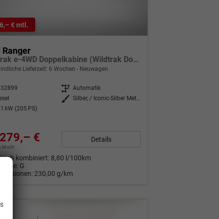
6,– € mtl.
d Ranger
Wildtrak e-4WD Doppelkabine (Wildtrak Doppelkabine) 2.0 EcoBlue 151kW (205 PS) 10-Stufen-Automatikgetriebe
indliche Lieferzeit:
6 Wochen
Neuwagen
332899
Getriebe
Automatik
esel
Außenfarbe
Silber, / Iconic-Silber Metallic (000ZH0)
1 kW (205 PS)
279,– €
Details
9% MwSt.
auch kombiniert:
8,80 l/100km
Klasse:
G
Emissionen:
230,00 g/km
.
is