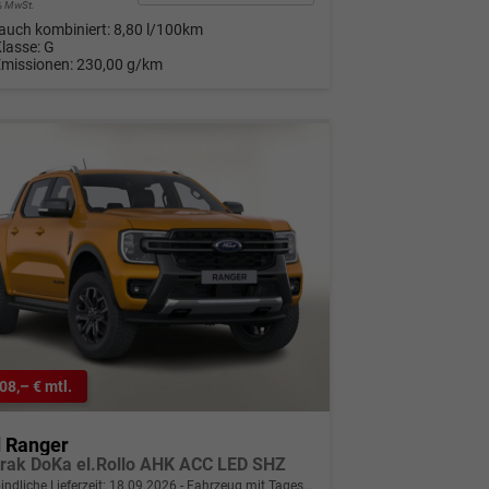
9% MwSt.
auch kombiniert:
8,80 l/100km
Klasse:
G
Emissionen:
230,00 g/km
08,– € mtl.
d Ranger
trak DoKa el.Rollo AHK ACC LED SHZ
indliche Lieferzeit:
18.09.2026
Fahrzeug mit Tageszulassung