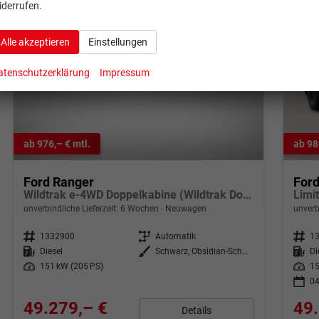
iderrufen.
Alle akzeptieren
Einstellungen
atenschutzerklärung
Impressum
ab 976,– € mtl.
ab 98
Ford Ranger
For
Wildtrak e-4WD Doppelkabine (Wildtrak Doppelkabine) 2.0 EcoBlue 151kW (205 PS) 10-Stufen-Automatikgetriebe
unverbindliche Lieferzeit:
6 Wochen
Neuwagen
unverb
Fahrzeugnr.
1332900
Getriebe
Automatik
Fahrzeugnr.
1
Kraftstoff
Diesel
Außenfarbe
Schwarz, Obsidian-Schwarz Metallic (000ZH0)
Kraftstoff
Di
Leistung
151 kW (205 PS)
Leistung
15
04
49.279,– €
49.
Details