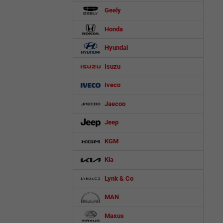
Geely
Honda
Hyundai
Isuzu
Iveco
Jaecoo
Jeep
KGM
Kia
Lynk & Co
MAN
Maxus