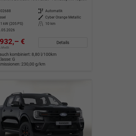
302688
Getriebe
Automatik
esel
Außenfarbe
Cyber Orange Metallic
1 kW (205 PS)
Kilometerstand
10 km
.05.2026
932,– €
Details
9% MwSt.
auch kombiniert:
8,80 l/100km
Klasse:
G
Emissionen:
230,00 g/km