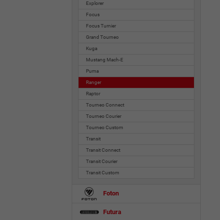
Explorer
Focus
Focus Turnier
Grand Tourneo
Kuga
Mustang Mach-E
Puma
Ranger
Raptor
Tourneo Connect
Tourneo Courier
Tourneo Custom
Transit
Transit Connect
Transit Courier
Transit Custom
Foton
Futura