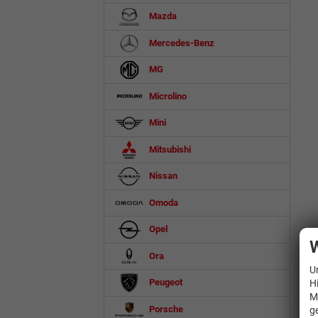
Mazda
Mercedes-Benz
MG
Microlino
Mini
Mitsubishi
Nissan
Omoda
Opel
W
Ora
U
Peugeot
H
M
Porsche
g