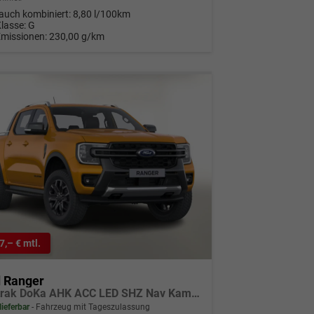
auch kombiniert:
8,80 l/100km
Klasse:
G
Emissionen:
230,00 g/km
7,– € mtl.
d Ranger
Wildtrak DoKa AHK ACC LED SHZ Nav Kam 18Z
lieferbar
Fahrzeug mit Tageszulassung