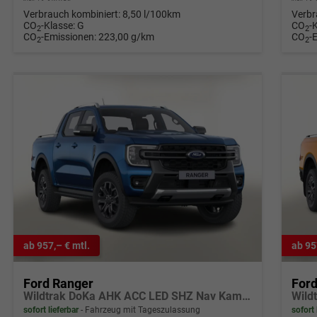
Verbrauch kombiniert:
8,50 l/100km
Verbr
CO
-Klasse:
G
CO
-
2
2
CO
-Emissionen:
223,00 g/km
CO
-
2
2
ab 957,– € mtl.
ab 95
Ford Ranger
For
Wildtrak DoKa AHK ACC LED SHZ Nav Kam 18Z
sofort lieferbar
Fahrzeug mit Tageszulassung
sofort 