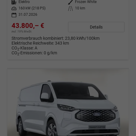
Kraftstoff
Elektro
Außenfarbe
Frozen White
Leistung
160 kW (218 PS)
Kilometerstand
10 km
31.07.2026
43.800,– €
Details
incl. 19% MwSt.
Stromverbrauch kombiniert:
23,80 kWh/100km
Elektrische Reichweite:
343 km
CO
-Klasse:
A
2
CO
-Emissionen:
0 g/km
2