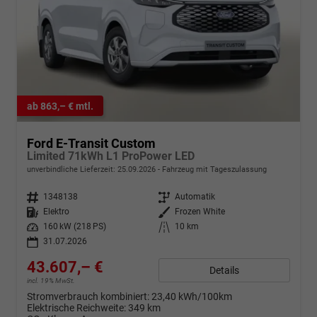
ab 863,– € mtl.
Ford E-Transit Custom
Limited 71kWh L1 ProPower LED
unverbindliche Lieferzeit:
25.09.2026
Fahrzeug mit Tageszulassung
Fahrzeugnr.
1348138
Getriebe
Automatik
Kraftstoff
Elektro
Außenfarbe
Frozen White
Leistung
160 kW (218 PS)
Kilometerstand
10 km
31.07.2026
43.607,– €
Details
incl. 19% MwSt.
Stromverbrauch kombiniert:
23,40 kWh/100km
Elektrische Reichweite:
349 km