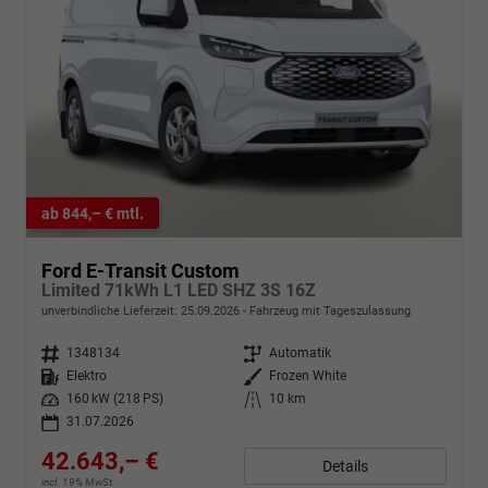
ab 844,– € mtl.
Ford E-Transit Custom
Limited 71kWh L1 LED SHZ 3S 16Z
unverbindliche Lieferzeit:
25.09.2026
Fahrzeug mit Tageszulassung
Fahrzeugnr.
1348134
Getriebe
Automatik
Kraftstoff
Elektro
Außenfarbe
Frozen White
Leistung
160 kW (218 PS)
Kilometerstand
10 km
31.07.2026
42.643,– €
Details
incl. 19% MwSt.