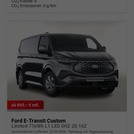
CO
-Klasse:
A
2
CO
-Emissionen:
0 g/km
2
ab 865,– € mtl.
Ford E-Transit Custom
Limited 71kWh L1 LED SHZ 2S 16Z
unverbindliche Lieferzeit:
25.09.2026
Fahrzeug mit Tageszulassung