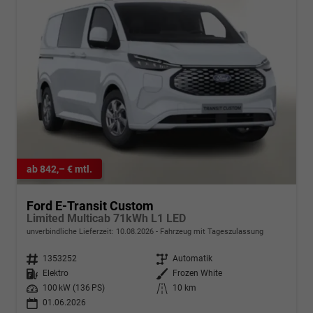
ab 842,– € mtl.
Ford E-Transit Custom
Limited Multicab 71kWh L1 LED
unverbindliche Lieferzeit:
10.08.2026
Fahrzeug mit Tageszulassung
Fahrzeugnr.
1353252
Getriebe
Automatik
Kraftstoff
Elektro
Außenfarbe
Frozen White
Leistung
100 kW (136 PS)
Kilometerstand
10 km
01.06.2026