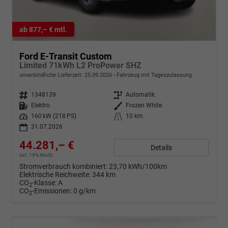
ab 877,– € mtl.
Ford E-Transit Custom
Limited 71kWh L2 ProPower SHZ
unverbindliche Lieferzeit:
25.09.2026
Fahrzeug mit Tageszulassung
Fahrzeugnr.
1348139
Getriebe
Automatik
Kraftstoff
Elektro
Außenfarbe
Frozen White
Leistung
160 kW (218 PS)
Kilometerstand
10 km
31.07.2026
44.281,– €
Details
incl. 19% MwSt.
Stromverbrauch kombiniert:
23,70 kWh/100km
Elektrische Reichweite:
344 km
CO
-Klasse:
A
2
CO
-Emissionen:
0 g/km
2