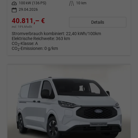
Leistung
100 kW (136 PS)
Kilometerstand
10 km
29.04.2026
40.811,– €
Details
incl. 19% MwSt.
Stromverbrauch kombiniert:
22,40 kWh/100km
Elektrische Reichweite:
363 km
CO
-Klasse:
A
2
CO
-Emissionen:
0 g/km
2