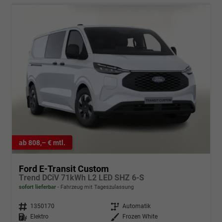
ab 808,– € mtl.
Ford E-Transit Custom
Trend DCiV 71kWh L2 LED SHZ 6-S
sofort lieferbar
Fahrzeug mit Tageszulassung
Fahrzeugnr.
1350170
Getriebe
Automatik
Kraftstoff
Elektro
Außenfarbe
Frozen White