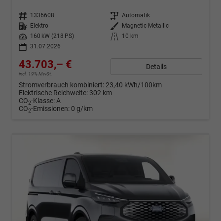
Fahrzeugnr.
1336608
Getriebe
Automatik
Kraftstoff
Elektro
Außenfarbe
Magnetic Metallic
Leistung
160 kW (218 PS)
Kilometerstand
10 km
31.07.2026
43.703,– €
Details
incl. 19% MwSt.
Stromverbrauch kombiniert:
23,40 kWh/100km
Elektrische Reichweite:
302 km
CO
-Klasse:
A
2
CO
-Emissionen:
0 g/km
2