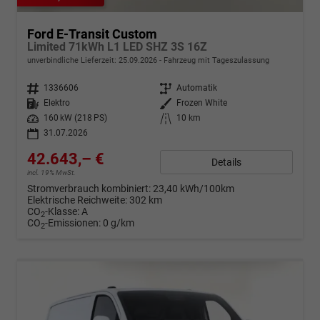
Ford E-Transit Custom
Limited 71kWh L1 LED SHZ 3S 16Z
unverbindliche Lieferzeit:
25.09.2026
Fahrzeug mit Tageszulassung
Fahrzeugnr.
1336606
Getriebe
Automatik
Kraftstoff
Elektro
Außenfarbe
Frozen White
Leistung
160 kW (218 PS)
Kilometerstand
10 km
31.07.2026
42.643,– €
Details
incl. 19% MwSt.
Stromverbrauch kombiniert:
23,40 kWh/100km
Elektrische Reichweite:
302 km
CO
-Klasse:
A
2
CO
-Emissionen:
0 g/km
2