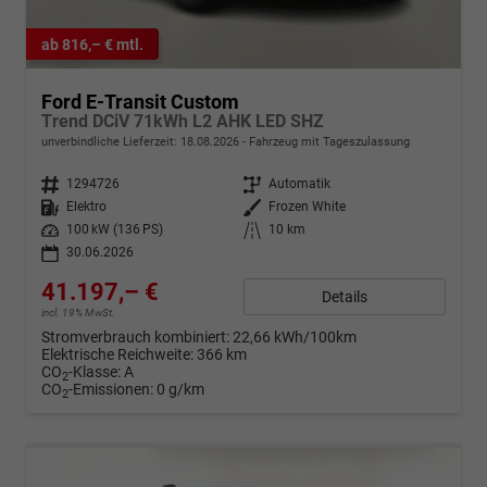
ab 816,– € mtl.
Ford E-Transit Custom
Trend DCiV 71kWh L2 AHK LED SHZ
unverbindliche Lieferzeit:
18.08.2026
Fahrzeug mit Tageszulassung
Fahrzeugnr.
1294726
Getriebe
Automatik
Kraftstoff
Elektro
Außenfarbe
Frozen White
Leistung
100 kW (136 PS)
Kilometerstand
10 km
30.06.2026
41.197,– €
Details
incl. 19% MwSt.
Stromverbrauch kombiniert:
22,66 kWh/100km
Elektrische Reichweite:
366 km
CO
-Klasse:
A
2
CO
-Emissionen:
0 g/km
2