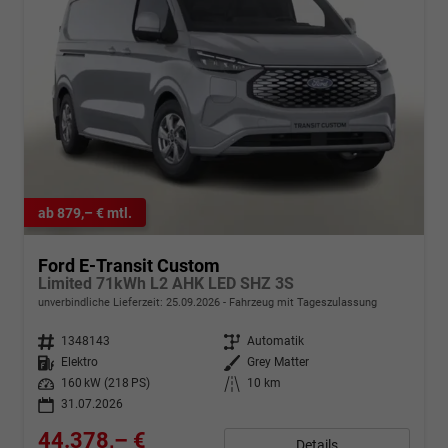
ab 879,– € mtl.
Ford E-Transit Custom
Limited 71kWh L2 AHK LED SHZ 3S
unverbindliche Lieferzeit:
25.09.2026
Fahrzeug mit Tageszulassung
Fahrzeugnr.
1348143
Getriebe
Automatik
Kraftstoff
Elektro
Außenfarbe
Grey Matter
Leistung
160 kW (218 PS)
Kilometerstand
10 km
31.07.2026
44.378,– €
Details