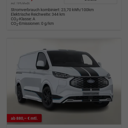
incl. 19% MwSt.
Stromverbrauch kombiniert:
23,70 kWh/100km
Elektrische Reichweite:
344 km
CO
-Klasse:
A
2
CO
-Emissionen:
0 g/km
2
ab 880,– € mtl.