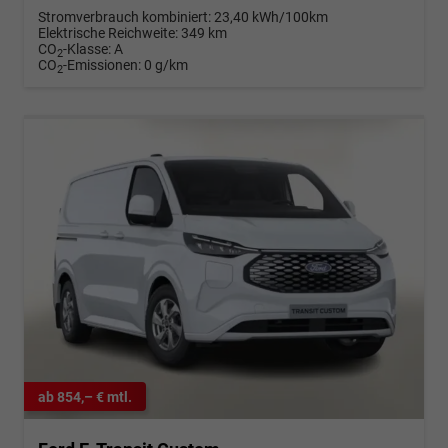
Stromverbrauch kombiniert:
23,40 kWh/100km
Elektrische Reichweite:
349 km
CO
-Klasse:
A
2
CO
-Emissionen:
0 g/km
2
ab 854,– € mtl.