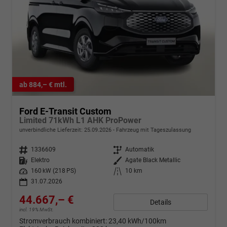
ab 884,– € mtl.
Ford E-Transit Custom
Limited 71kWh L1 AHK ProPower
unverbindliche Lieferzeit:
25.09.2026
Fahrzeug mit Tageszulassung
Fahrzeugnr.
1336609
Getriebe
Automatik
Kraftstoff
Elektro
Außenfarbe
Agate Black Metallic
Leistung
160 kW (218 PS)
Kilometerstand
10 km
31.07.2026
44.667,– €
Details
incl. 19% MwSt.
Stromverbrauch kombiniert:
23,40 kWh/100km