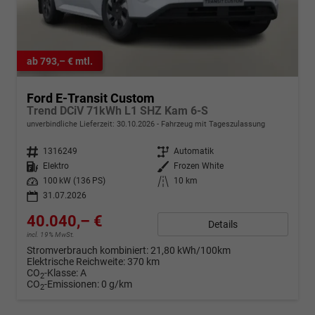
ab 793,– € mtl.
Ford E-Transit Custom
Trend DCiV 71kWh L1 SHZ Kam 6-S
unverbindliche Lieferzeit:
30.10.2026
Fahrzeug mit Tageszulassung
Fahrzeugnr.
1316249
Getriebe
Automatik
Kraftstoff
Elektro
Außenfarbe
Frozen White
Leistung
100 kW (136 PS)
Kilometerstand
10 km
31.07.2026
40.040,– €
Details
incl. 19% MwSt.
Stromverbrauch kombiniert:
21,80 kWh/100km
Elektrische Reichweite:
370 km
CO
-Klasse:
A
2
CO
-Emissionen:
0 g/km
2