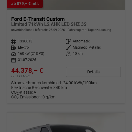
ab 879,– € mtl.
Ford E-Transit Custom
Limited 71kWh L2 AHK LED SHZ 3S
unverbindliche Lieferzeit:
25.09.2026
Fahrzeug mit Tageszulassung
Fahrzeugnr.
1336613
Getriebe
Automatik
Kraftstoff
Elektro
Außenfarbe
Magnetic Metallic
Leistung
160 kW (218 PS)
Kilometerstand
10 km
31.07.2026
44.378,– €
Details
incl. 19% MwSt.
Stromverbrauch kombiniert:
24,00 kWh/100km
Elektrische Reichweite:
340 km
CO
-Klasse:
A
2
CO
-Emissionen:
0 g/km
2