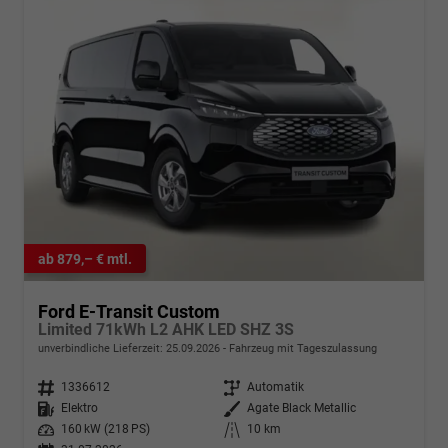
ab 879,– € mtl.
Ford E-Transit Custom
Limited 71kWh L2 AHK LED SHZ 3S
unverbindliche Lieferzeit:
25.09.2026
Fahrzeug mit Tageszulassung
Fahrzeugnr.
1336612
Getriebe
Automatik
Kraftstoff
Elektro
Außenfarbe
Agate Black Metallic
Leistung
160 kW (218 PS)
Kilometerstand
10 km