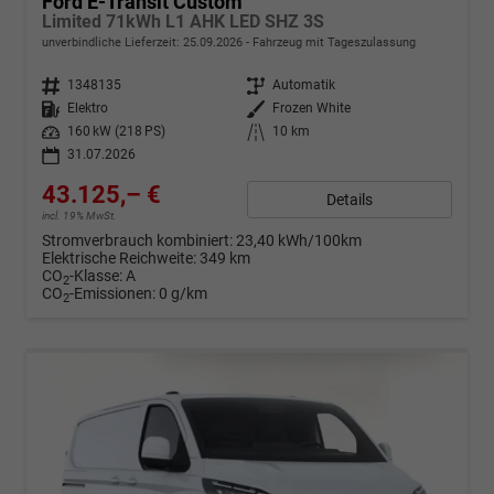
Ford E-Transit Custom
Limited 71kWh L1 AHK LED SHZ 3S
unverbindliche Lieferzeit:
25.09.2026
Fahrzeug mit Tageszulassung
Fahrzeugnr.
1348135
Getriebe
Automatik
Kraftstoff
Elektro
Außenfarbe
Frozen White
Leistung
160 kW (218 PS)
Kilometerstand
10 km
31.07.2026
43.125,– €
Details
incl. 19% MwSt.
Stromverbrauch kombiniert:
23,40 kWh/100km
Elektrische Reichweite:
349 km
CO
-Klasse:
A
2
CO
-Emissionen:
0 g/km
2