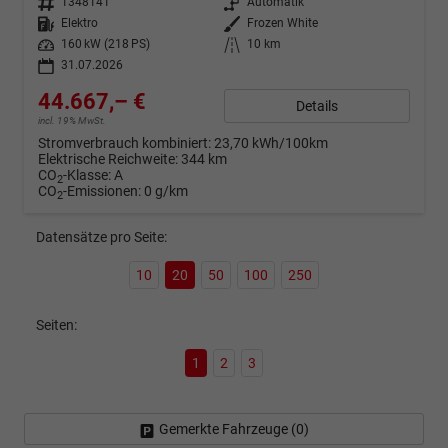
Fahrzeugnr.
1348141
Getriebe
Automatik
Kraftstoff
Elektro
Außenfarbe
Frozen White
Leistung
160 kW (218 PS)
Kilometerstand
10 km
31.07.2026
44.667,– €
Details
incl. 19% MwSt.
Stromverbrauch kombiniert:
23,70 kWh/100km
Elektrische Reichweite:
344 km
CO
-Klasse:
A
2
CO
-Emissionen:
0 g/km
2
Datensätze pro Seite:
10
20
50
100
250
Seiten:
1
2
3
Gemerkte Fahrzeuge (
0
)