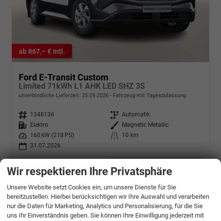
ab 867,– € mtl.
Ford E-Transit Custom
Limited 71kWh L1 AHK LED SHZ 3S
unverbindliche Lieferzeit:
25.09.2026
Fahrzeug mit Tageszulassung
Fahrzeugnr.
1348136
Getriebe
Automatik
Kraftstoff
Elektro
Außenfarbe
Magnetic Metallic
Leistung
160 kW (218 PS)
Kilometerstand
10 km
31.07.2026
43.800,– €
Details
Wir respektieren Ihre Privatsphäre
incl. 19% MwSt.
Stromverbrauch kombiniert:
23,40 kWh/100km
Unsere Website setzt Cookies ein, um unsere Dienste für Sie
Elektrische Reichweite:
349 km
bereitzustellen. Hierbei berücksichtigen wir Ihre Auswahl und verarbeiten
CO
-Klasse:
A
2
nur die Daten für Marketing, Analytics und Personalisierung, für die Sie
CO
-Emissionen:
0 g/km
2
uns Ihr Einverständnis geben. Sie können Ihre Einwilligung jederzeit mit