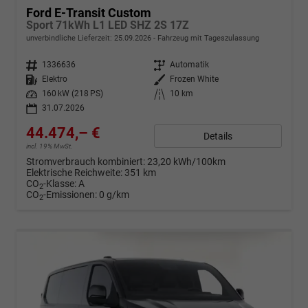
Ford E-Transit Custom
Sport 71kWh L1 LED SHZ 2S 17Z
unverbindliche Lieferzeit:
25.09.2026
Fahrzeug mit Tageszulassung
Fahrzeugnr.
1336636
Getriebe
Automatik
Kraftstoff
Elektro
Außenfarbe
Frozen White
Leistung
160 kW (218 PS)
Kilometerstand
10 km
31.07.2026
44.474,– €
Details
incl. 19% MwSt.
Stromverbrauch kombiniert:
23,20 kWh/100km
Elektrische Reichweite:
351 km
CO
-Klasse:
A
2
CO
-Emissionen:
0 g/km
2