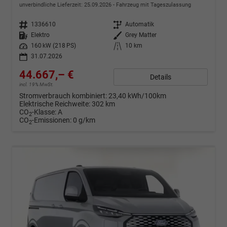
unverbindliche Lieferzeit:
25.09.2026
Fahrzeug mit Tageszulassung
Fahrzeugnr.
1336610
Getriebe
Automatik
Kraftstoff
Elektro
Außenfarbe
Grey Matter
Leistung
160 kW (218 PS)
Kilometerstand
10 km
31.07.2026
44.667,– €
Details
incl. 19% MwSt.
Stromverbrauch kombiniert:
23,40 kWh/100km
Elektrische Reichweite:
302 km
CO
-Klasse:
A
2
CO
-Emissionen:
0 g/km
2