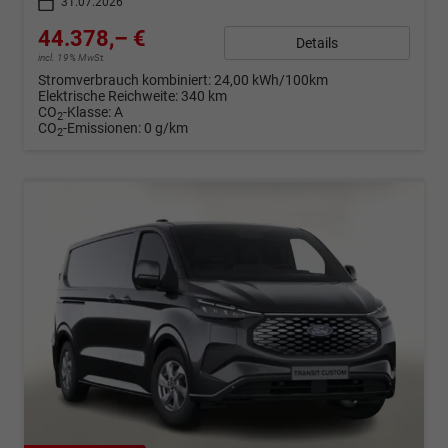
31.07.2026
44.378,– €
Details
incl. 19% MwSt.
Stromverbrauch kombiniert:
24,00 kWh/100km
Elektrische Reichweite:
340 km
CO
-Klasse:
A
2
CO
-Emissionen:
0 g/km
2