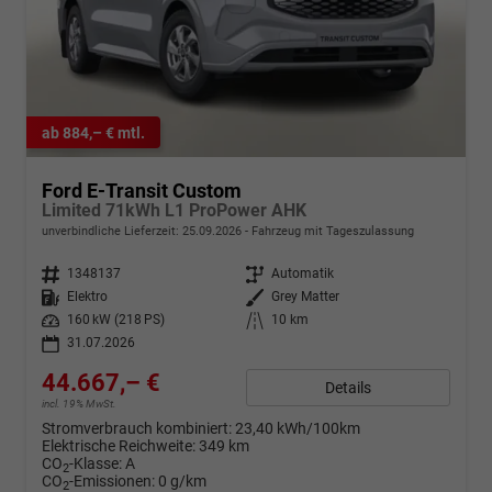
ab 884,– € mtl.
Ford E-Transit Custom
Limited 71kWh L1 ProPower AHK
unverbindliche Lieferzeit:
25.09.2026
Fahrzeug mit Tageszulassung
Fahrzeugnr.
1348137
Getriebe
Automatik
Kraftstoff
Elektro
Außenfarbe
Grey Matter
Leistung
160 kW (218 PS)
Kilometerstand
10 km
31.07.2026
44.667,– €
Details
incl. 19% MwSt.
Stromverbrauch kombiniert:
23,40 kWh/100km
Elektrische Reichweite:
349 km
CO
-Klasse:
A
2
CO
-Emissionen:
0 g/km
2