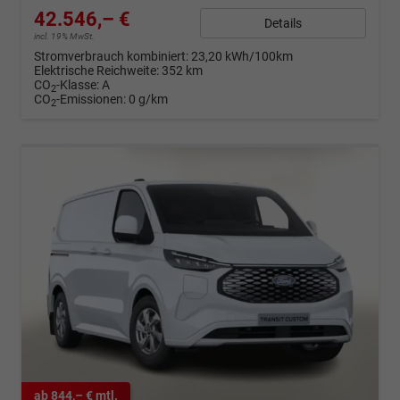
42.546,– €
Details
incl. 19% MwSt.
Stromverbrauch kombiniert:
23,20 kWh/100km
Elektrische Reichweite:
352 km
CO
-Klasse:
A
2
CO
-Emissionen:
0 g/km
2
ab 844,– € mtl.