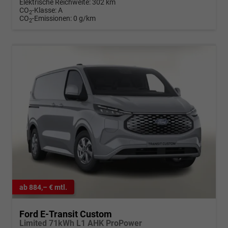
Elektrische Reichweite:
302 km
CO
-Klasse:
A
2
CO
-Emissionen:
0 g/km
2
ab 884,– € mtl.
Ford E-Transit Custom
Limited 71kWh L1 AHK ProPower