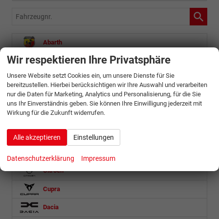
Fahrzeugnr.
Abarth
Wir respektieren Ihre Privatsphäre
Alfa Romeo
Unsere Website setzt Cookies ein, um unsere Dienste für Sie
Audi
bereitzustellen. Hierbei berücksichtigen wir Ihre Auswahl und verarbeiten
nur die Daten für Marketing, Analytics und Personalisierung, für die Sie
Baic
uns Ihr Einverständnis geben. Sie können Ihre Einwilligung jederzeit mit
Wirkung für die Zukunft widerrufen.
Bentley
BMW
Alle akzeptieren
Einstellungen
BYD
Datenschutzerklärung
Impressum
Citroën
Cupra
Dacia