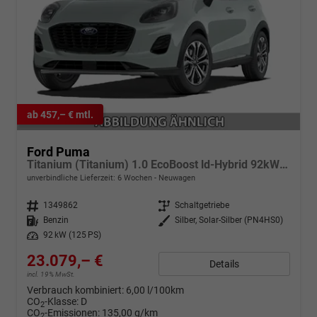
ab 457,– € mtl.
Ford Puma
Titanium (Titanium) 1.0 EcoBoost ld-Hybrid 92kW (125 PS) 7-Gang-DSG
unverbindliche Lieferzeit:
6 Wochen
Neuwagen
Fahrzeugnr.
1349862
Getriebe
Schaltgetriebe
Kraftstoff
Benzin
Außenfarbe
Silber, Solar-Silber (PN4HS0)
Leistung
92 kW (125 PS)
23.079,– €
Details
incl. 19% MwSt.
Verbrauch kombiniert:
6,00 l/100km
CO
-Klasse:
D
2
CO
-Emissionen:
135,00 g/km
2