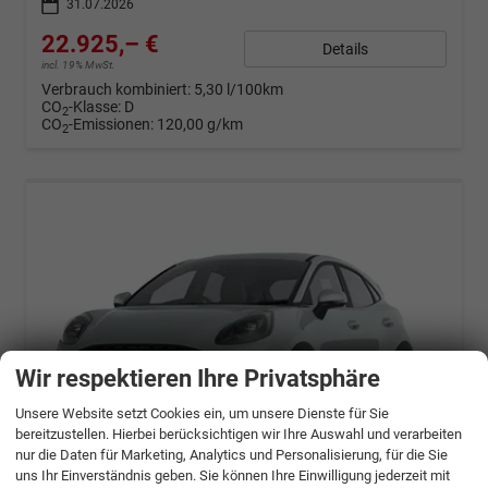
31.07.2026
22.925,– €
Details
incl. 19% MwSt.
Verbrauch kombiniert:
5,30 l/100km
CO
-Klasse:
D
2
CO
-Emissionen:
120,00 g/km
2
Wir respektieren Ihre Privatsphäre
Unsere Website setzt Cookies ein, um unsere Dienste für Sie
bereitzustellen. Hierbei berücksichtigen wir Ihre Auswahl und verarbeiten
nur die Daten für Marketing, Analytics und Personalisierung, für die Sie
uns Ihr Einverständnis geben. Sie können Ihre Einwilligung jederzeit mit
ab 457,– € mtl.