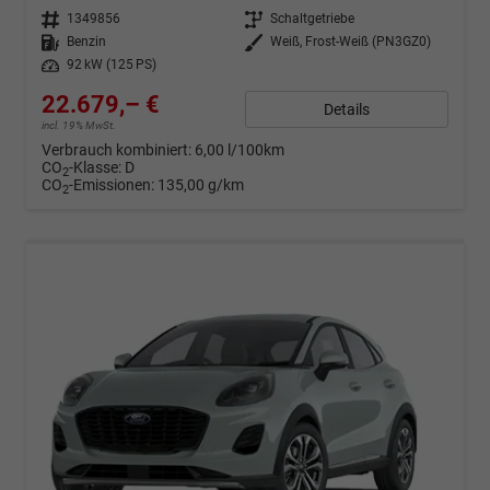
Fahrzeugnr.
1349856
Getriebe
Schaltgetriebe
Kraftstoff
Benzin
Außenfarbe
Weiß, Frost-Weiß (PN3GZ0)
Leistung
92 kW (125 PS)
22.679,– €
Details
incl. 19% MwSt.
Verbrauch kombiniert:
6,00 l/100km
CO
-Klasse:
D
2
CO
-Emissionen:
135,00 g/km
2