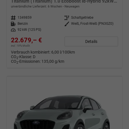
Titanium (Titanium) 1.0 EcoBoost ld-Hybrid 92kW (125 PS) 7-Gang-DSG
unverbindliche Lieferzeit:
6 Wochen
Neuwagen
Fahrzeugnr.
1349859
Getriebe
Schaltgetriebe
Kraftstoff
Benzin
Außenfarbe
Weiß, Frost-Weiß (PN3GZ0)
Leistung
92 kW (125 PS)
22.679,– €
Details
incl. 19% MwSt.
Verbrauch kombiniert:
6,00 l/100km
CO
-Klasse:
D
2
CO
-Emissionen:
135,00 g/km
2