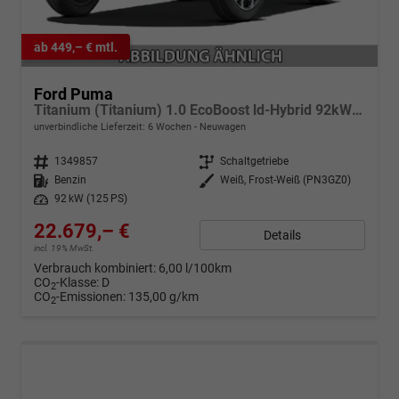
ab 449,– € mtl.
Ford Puma
Titanium (Titanium) 1.0 EcoBoost ld-Hybrid 92kW (125 PS) 7-Gang-DSG
unverbindliche Lieferzeit:
6 Wochen
Neuwagen
Fahrzeugnr.
1349857
Getriebe
Schaltgetriebe
Kraftstoff
Benzin
Außenfarbe
Weiß, Frost-Weiß (PN3GZ0)
Leistung
92 kW (125 PS)
22.679,– €
Details
incl. 19% MwSt.
Verbrauch kombiniert:
6,00 l/100km
CO
-Klasse:
D
2
CO
-Emissionen:
135,00 g/km
2