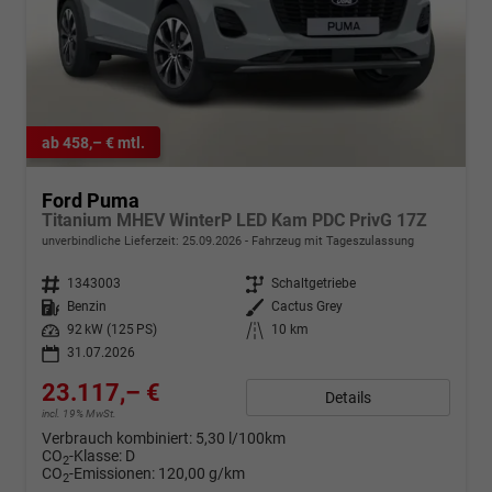
ab 458,– € mtl.
Ford Puma
Titanium MHEV WinterP LED Kam PDC PrivG 17Z
unverbindliche Lieferzeit:
25.09.2026
Fahrzeug mit Tageszulassung
Fahrzeugnr.
1343003
Getriebe
Schaltgetriebe
Kraftstoff
Benzin
Außenfarbe
Cactus Grey
Leistung
92 kW (125 PS)
Kilometerstand
10 km
31.07.2026
23.117,– €
Details
incl. 19% MwSt.
Verbrauch kombiniert:
5,30 l/100km
CO
-Klasse:
D
2
CO
-Emissionen:
120,00 g/km
2