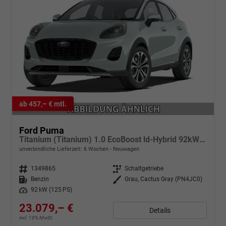
ab 457,– € mtl.
Ford Puma
Titanium (Titanium) 1.0 EcoBoost ld-Hybrid 92kW (125 PS) 7-Gang-DSG
unverbindliche Lieferzeit:
6 Wochen
Neuwagen
Fahrzeugnr.
1349865
Getriebe
Schaltgetriebe
Kraftstoff
Benzin
Außenfarbe
Grau, Cactus Gray (PN4JC0)
Leistung
92 kW (125 PS)
23.079,– €
Details
incl. 19% MwSt.