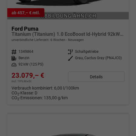
ab 457,– € mtl.
Ford Puma
Titanium (Titanium) 1.0 EcoBoost ld-Hybrid 92kW (125 PS) 7-Gang-DSG
unverbindliche Lieferzeit:
6 Wochen
Neuwagen
Fahrzeugnr.
1349864
Getriebe
Schaltgetriebe
Kraftstoff
Benzin
Außenfarbe
Grau, Cactus Gray (PN4JC0)
Leistung
92 kW (125 PS)
23.079,– €
Details
incl. 19% MwSt.
Verbrauch kombiniert:
6,00 l/100km
CO
-Klasse:
D
2
CO
-Emissionen:
135,00 g/km
2