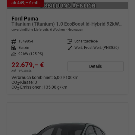
ab 449,– € mtl.
Ford Puma
Titanium (Titanium) 1.0 EcoBoost ld-Hybrid 92kW (125 PS) 7-Gang-DSG
unverbindliche Lieferzeit:
6 Wochen
Neuwagen
Fahrzeugnr.
1349854
Getriebe
Schaltgetriebe
Kraftstoff
Benzin
Außenfarbe
Weiß, Frost-Weiß (PN3GZ0)
Leistung
92 kW (125 PS)
22.679,– €
Details
incl. 19% MwSt.
Verbrauch kombiniert:
6,00 l/100km
CO
-Klasse:
D
2
CO
-Emissionen:
135,00 g/km
2