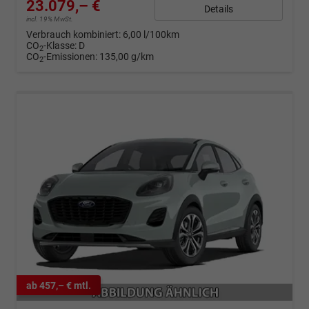
23.079,– €
Details
incl. 19% MwSt.
Verbrauch kombiniert:
6,00 l/100km
CO
-Klasse:
D
2
CO
-Emissionen:
135,00 g/km
2
ab 457,– € mtl.