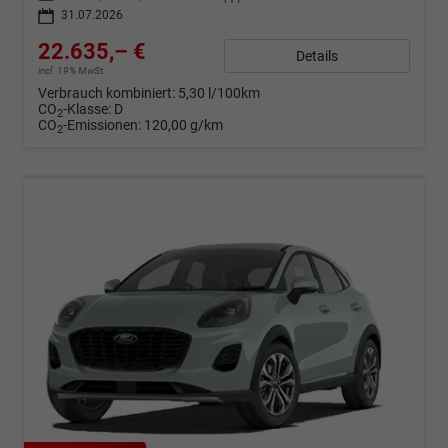
31.07.2026
22.635,– €
Details
incl. 19% MwSt.
Verbrauch kombiniert:
5,30 l/100km
CO
-Klasse:
D
2
CO
-Emissionen:
120,00 g/km
2