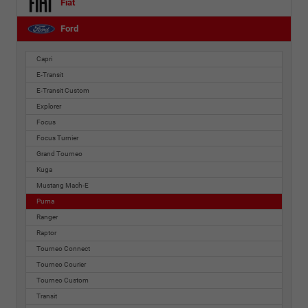
Fiat
Ford
Capri
E-Transit
E-Transit Custom
Explorer
Focus
Focus Turnier
Grand Tourneo
Kuga
Mustang Mach-E
Puma
Ranger
Raptor
Tourneo Connect
Tourneo Courier
Tourneo Custom
Transit