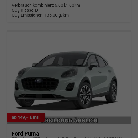
Verbrauch kombiniert:
6,00 l/100km
CO
-Klasse:
D
2
CO
-Emissionen:
135,00 g/km
2
ab 449,– € mtl.
Ford Puma