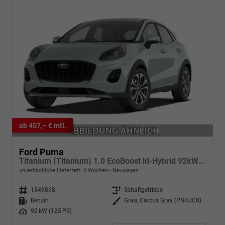
ab 457,– € mtl.
Ford Puma
Titanium (Titanium) 1.0 EcoBoost ld-Hybrid 92kW (125 PS) 7-Gang-DSG
unverbindliche Lieferzeit:
6 Wochen
Neuwagen
Fahrzeugnr.
1349868
Getriebe
Schaltgetriebe
Kraftstoff
Benzin
Außenfarbe
Grau, Cactus Gray (PN4JC0)
Leistung
92 kW (125 PS)