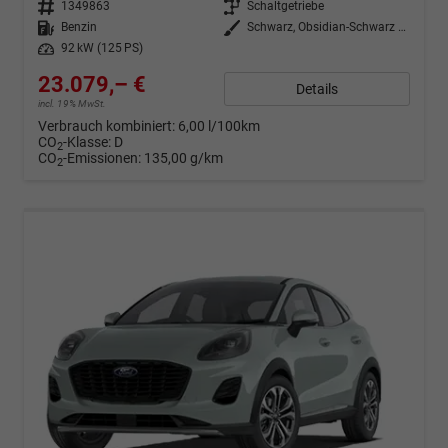
Fahrzeugnr.
1349863
Getriebe
Schaltgetriebe
Kraftstoff
Benzin
Außenfarbe
Schwarz, Obsidian-Schwarz Metallic (PN4GM0)
Leistung
92 kW (125 PS)
23.079,– €
Details
incl. 19% MwSt.
Verbrauch kombiniert:
6,00 l/100km
CO
-Klasse:
D
2
CO
-Emissionen:
135,00 g/km
2