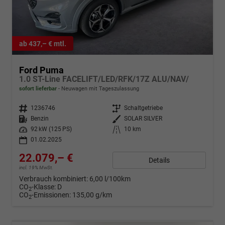
ab 437,– € mtl.
Ford Puma
1.0 ST-Line FACELIFT/LED/RFK/17Z ALU/NAV/
sofort lieferbar
Neuwagen mit Tageszulassung
Fahrzeugnr.
1236746
Getriebe
Schaltgetriebe
Kraftstoff
Benzin
Außenfarbe
SOLAR SILVER
Leistung
92 kW (125 PS)
Kilometerstand
10 km
01.02.2025
22.079,– €
Details
incl. 19% MwSt.
Verbrauch kombiniert:
6,00 l/100km
CO
-Klasse:
D
2
CO
-Emissionen:
135,00 g/km
2