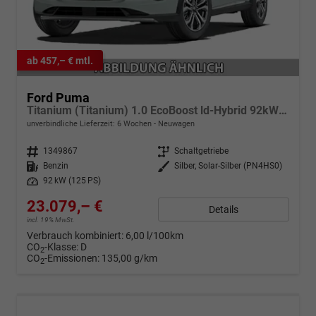
ab 457,– € mtl.
Ford Puma
Titanium (Titanium) 1.0 EcoBoost ld-Hybrid 92kW (125 PS) 7-Gang-DSG
unverbindliche Lieferzeit:
6 Wochen
Neuwagen
Fahrzeugnr.
1349867
Getriebe
Schaltgetriebe
Kraftstoff
Benzin
Außenfarbe
Silber, Solar-Silber (PN4HS0)
Leistung
92 kW (125 PS)
23.079,– €
Details
incl. 19% MwSt.
Verbrauch kombiniert:
6,00 l/100km
CO
-Klasse:
D
2
CO
-Emissionen:
135,00 g/km
2