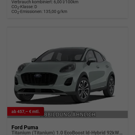
Verbrauch kombiniert:
6,00 l/100km
CO
-Klasse:
D
2
CO
-Emissionen:
135,00 g/km
2
ab 457,– € mtl.
Ford Puma
Titanium (Titanium) 1.0 EcoBoost ld-Hybrid 92kW (125 PS) 7-Gang-DSG