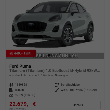
ab 449,– € mtl.
Ford Puma
Titanium (Titanium) 1.0 EcoBoost ld-Hybrid 92kW (125 PS) 7-Gang-DSG
unverbindliche Lieferzeit:
6 Wochen
Neuwagen
Fahrzeugnr.
1349858
Getriebe
Schaltgetriebe
Kraftstoff
Benzin
Außenfarbe
Weiß, Frost-Weiß (PN3GZ0)
Leistung
92 kW (125 PS)
22.679,– €
Details
incl. 19% MwSt.