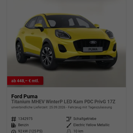
ab 448,– € mtl.
Ford Puma
Titanium MHEV WinterP LED Kam PDC PrivG 17Z
unverbindliche Lieferzeit:
25.09.2026
Fahrzeug mit Tageszulassung
Fahrzeugnr.
1342975
Getriebe
Schaltgetriebe
Kraftstoff
Benzin
Außenfarbe
Electric Yellow Metallic
Leistung
92 kW (125 PS)
Kilometerstand
10 km