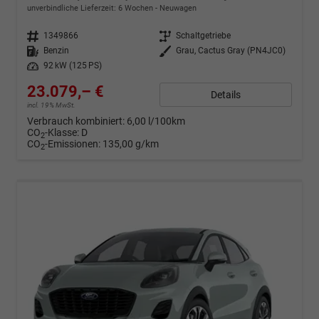
unverbindliche Lieferzeit:
6 Wochen
Neuwagen
Fahrzeugnr.
1349866
Getriebe
Schaltgetriebe
Kraftstoff
Benzin
Außenfarbe
Grau, Cactus Gray (PN4JC0)
Leistung
92 kW (125 PS)
23.079,– €
Details
incl. 19% MwSt.
Verbrauch kombiniert:
6,00 l/100km
CO
-Klasse:
D
2
CO
-Emissionen:
135,00 g/km
2