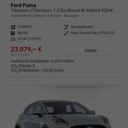
Ford Puma
Titanium (Titanium) 1.0 EcoBoost ld-Hybrid 92kW (125 PS) 7-Gang-DSG
unverbindliche Lieferzeit:
6 Wochen
Neuwagen
Fahrzeugnr.
1349869
Getriebe
Schaltgetriebe
Kraftstoff
Benzin
Außenfarbe
Grau, Cactus Gray (PN4JC0)
Leistung
92 kW (125 PS)
23.079,– €
Details
incl. 19% MwSt.
Verbrauch kombiniert:
6,00 l/100km
CO
-Klasse:
D
2
CO
-Emissionen:
135,00 g/km
2