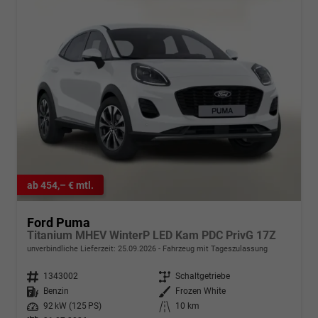
ab 454,– € mtl.
Ford Puma
Titanium MHEV WinterP LED Kam PDC PrivG 17Z
unverbindliche Lieferzeit:
25.09.2026
Fahrzeug mit Tageszulassung
Fahrzeugnr.
1343002
Getriebe
Schaltgetriebe
Kraftstoff
Benzin
Außenfarbe
Frozen White
Leistung
92 kW (125 PS)
Kilometerstand
10 km