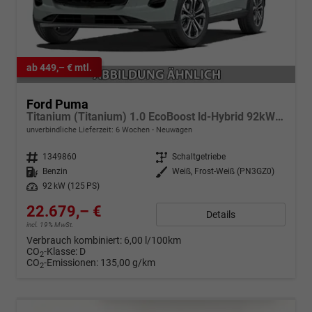
ab 449,– € mtl.
Ford Puma
Titanium (Titanium) 1.0 EcoBoost ld-Hybrid 92kW (125 PS) 7-Gang-DSG
unverbindliche Lieferzeit:
6 Wochen
Neuwagen
Fahrzeugnr.
1349860
Getriebe
Schaltgetriebe
Kraftstoff
Benzin
Außenfarbe
Weiß, Frost-Weiß (PN3GZ0)
Leistung
92 kW (125 PS)
22.679,– €
Details
incl. 19% MwSt.
Verbrauch kombiniert:
6,00 l/100km
CO
-Klasse:
D
2
CO
-Emissionen:
135,00 g/km
2