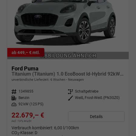
ab 449,– € mtl.
Ford Puma
Titanium (Titanium) 1.0 EcoBoost ld-Hybrid 92kW (125 PS) 7-Gang-DSG
unverbindliche Lieferzeit:
6 Wochen
Neuwagen
Fahrzeugnr.
1349855
Getriebe
Schaltgetriebe
Kraftstoff
Benzin
Außenfarbe
Weiß, Frost-Weiß (PN3GZ0)
Leistung
92 kW (125 PS)
22.679,– €
Details
incl. 19% MwSt.
Verbrauch kombiniert:
6,00 l/100km
CO
-Klasse:
D
2