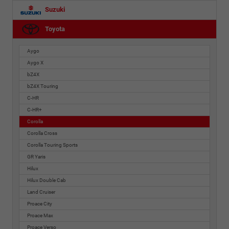
Suzuki
Toyota
Aygo
Aygo X
bZ4X
bZ4X Touring
C-HR
C-HR+
Corolla
Corolla Cross
Corolla Touring Sports
GR Yaris
Hilux
Hilux Double Cab
Land Cruiser
Proace City
Proace Max
Proace Verso