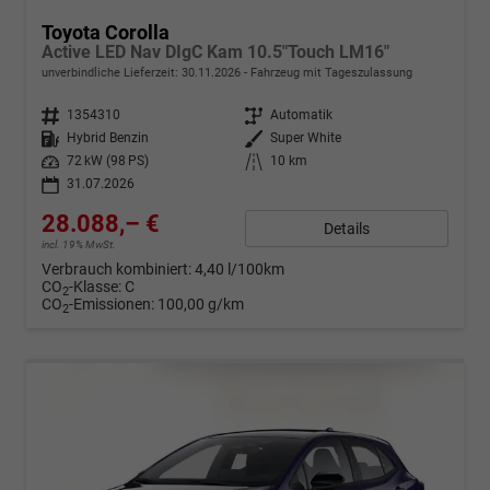
Toyota Corolla
Active LED Nav DIgC Kam 10.5"Touch LM16"
unverbindliche Lieferzeit:
30.11.2026
Fahrzeug mit Tageszulassung
Fahrzeugnr.
1354310
Getriebe
Automatik
Kraftstoff
Hybrid Benzin
Außenfarbe
Super White
Leistung
72 kW (98 PS)
Kilometerstand
10 km
31.07.2026
28.088,– €
Details
incl. 19% MwSt.
Verbrauch kombiniert:
4,40 l/100km
CO
-Klasse:
C
2
CO
-Emissionen:
100,00 g/km
2