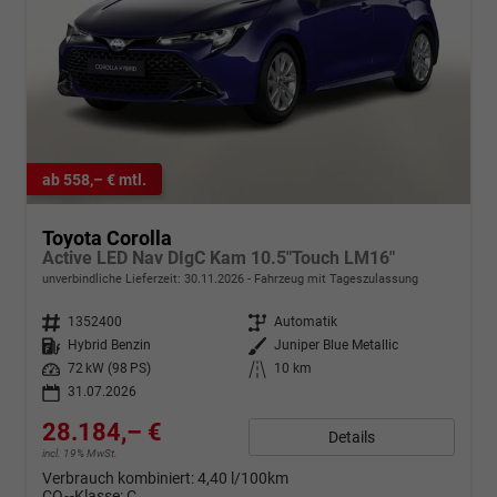
ab 558,– € mtl.
Toyota Corolla
Active LED Nav DIgC Kam 10.5"Touch LM16"
unverbindliche Lieferzeit:
30.11.2026
Fahrzeug mit Tageszulassung
Fahrzeugnr.
1352400
Getriebe
Automatik
Kraftstoff
Hybrid Benzin
Außenfarbe
Juniper Blue Metallic
Leistung
72 kW (98 PS)
Kilometerstand
10 km
31.07.2026
28.184,– €
Details
incl. 19% MwSt.
Verbrauch kombiniert:
4,40 l/100km
CO
-Klasse:
C