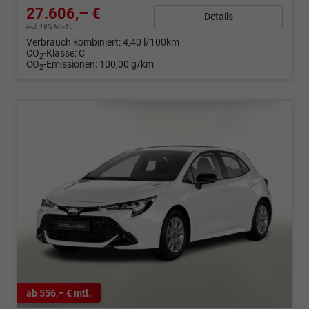
27.606,– €
Details
incl. 19% MwSt.
Verbrauch kombiniert:
4,40 l/100km
CO
-Klasse:
C
2
CO
-Emissionen:
100,00 g/km
2
ab 556,– € mtl.