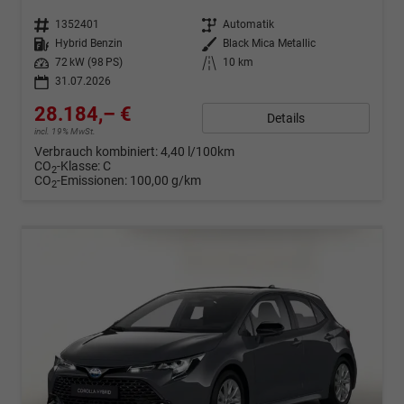
Fahrzeugnr.
1352401
Getriebe
Automatik
Kraftstoff
Hybrid Benzin
Außenfarbe
Black Mica Metallic
Leistung
72 kW (98 PS)
Kilometerstand
10 km
31.07.2026
28.184,– €
Details
incl. 19% MwSt.
Verbrauch kombiniert:
4,40 l/100km
CO
-Klasse:
C
2
CO
-Emissionen:
100,00 g/km
2