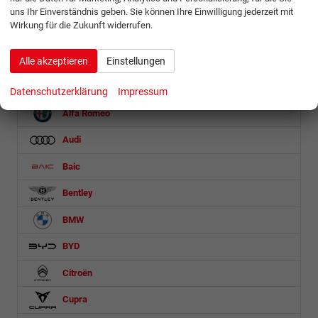
uns Ihr Einverständnis geben. Sie können Ihre Einwilligung jederzeit mit
Schnellsuche
Wirkung für die Zukunft widerrufen.
Fahrzeugnr.
Alle akzeptieren
Einstellungen
Abarth
Datenschutzerklärung
Impressum
Alfa Romeo
Audi
Baic
Bentley
BMW
BYD
Citroën
Cupra