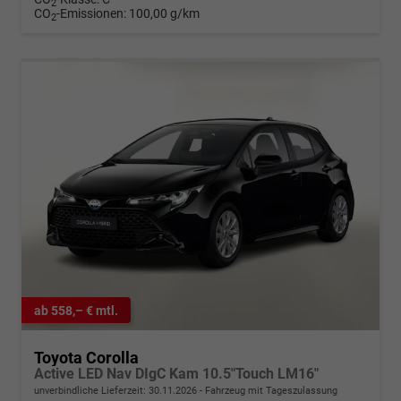
2
CO
-Emissionen:
100,00 g/km
2
ab 558,– € mtl.
Toyota Corolla
Active LED Nav DIgC Kam 10.5"Touch LM16"
unverbindliche Lieferzeit:
30.11.2026
Fahrzeug mit Tageszulassung