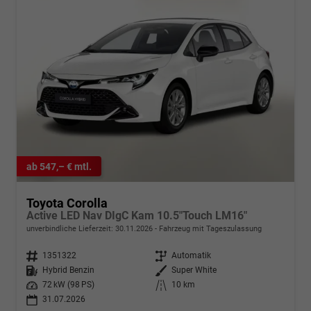
ab 547,– € mtl.
Toyota Corolla
Active LED Nav DIgC Kam 10.5"Touch LM16"
unverbindliche Lieferzeit:
30.11.2026
Fahrzeug mit Tageszulassung
Fahrzeugnr.
1351322
Getriebe
Automatik
Kraftstoff
Hybrid Benzin
Außenfarbe
Super White
Leistung
72 kW (98 PS)
Kilometerstand
10 km
31.07.2026