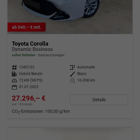
ab 540,– € mtl.
Toyota Corolla
Dynamic Business
sofort lieferbar
Gebrauchtwagen
Fahrzeugnr.
1345133
Getriebe
Automatik
Kraftstoff
Hybrid Benzin
Außenfarbe
Blanc
Leistung
72 kW (98 PS)
Kilometerstand
16.098 km
01.01.2025
27.296,– €
Details
incl. 19% MwSt.
CO
-Emissionen:
100,00 g/km
2