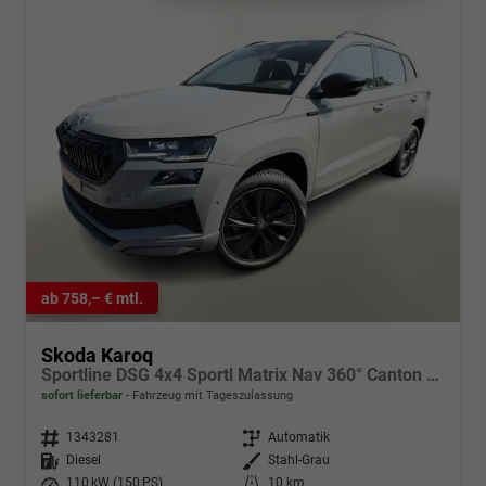
ab 758,– € mtl.
Skoda Karoq
Sportline DSG 4x4 Sportl Matrix Nav 360° Canton ACC
sofort lieferbar
Fahrzeug mit Tageszulassung
Fahrzeugnr.
1343281
Getriebe
Automatik
Kraftstoff
Diesel
Außenfarbe
Stahl-Grau
Leistung
110 kW (150 PS)
Kilometerstand
10 km