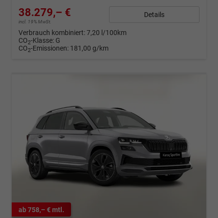
38.279,– €
Details
incl. 19% MwSt.
Verbrauch kombiniert:
7,20 l/100km
CO
-Klasse:
G
2
CO
-Emissionen:
181,00 g/km
2
ab 758,– € mtl.