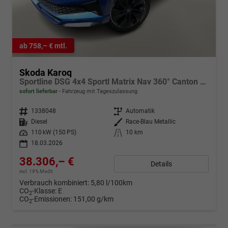
ab 758,– € mtl.
Skoda Karoq
Sportline DSG 4x4 Sportl Matrix Nav 360° Canton ACC
sofort lieferbar
Fahrzeug mit Tageszulassung
Fahrzeugnr.
1338048
Getriebe
Automatik
Kraftstoff
Diesel
Außenfarbe
Race-Blau Metallic
Leistung
110 kW (150 PS)
Kilometerstand
10 km
18.03.2026
38.306,– €
Details
incl. 19% MwSt.
Verbrauch kombiniert:
5,80 l/100km
CO
-Klasse:
E
2
CO
-Emissionen:
151,00 g/km
2