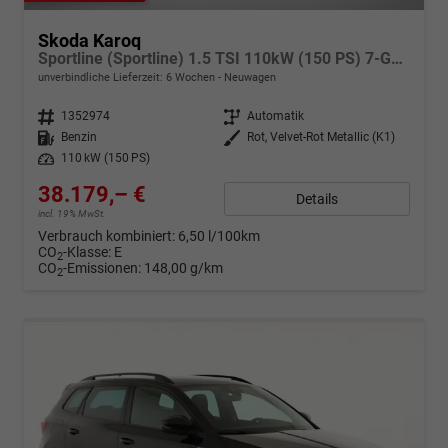
Skoda Karoq
Sportline (Sportline) 1.5 TSI 110kW (150 PS) 7-Gang DSG
unverbindliche Lieferzeit:
6 Wochen
Neuwagen
Fahrzeugnr.
1352974
Getriebe
Automatik
Kraftstoff
Benzin
Außenfarbe
Rot, Velvet-Rot Metallic (K1)
Leistung
110 kW (150 PS)
38.179,– €
Details
incl. 19% MwSt.
Verbrauch kombiniert:
6,50 l/100km
CO
-Klasse:
E
2
CO
-Emissionen:
148,00 g/km
2