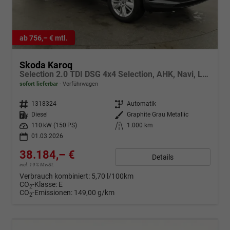
ab 756,– € mtl.
Skoda Karoq
Selection 2.0 TDI DSG 4x4 Selection, AHK, Navi, LED, Kamera, Winter, el. Klappe, 4 J.-Garantie
sofort lieferbar
Vorführwagen
Fahrzeugnr.
1318324
Getriebe
Automatik
Kraftstoff
Diesel
Außenfarbe
Graphite Grau Metallic
Leistung
110 kW (150 PS)
Kilometerstand
1.000 km
01.03.2026
38.184,– €
Details
incl. 19% MwSt.
Verbrauch kombiniert:
5,70 l/100km
CO
-Klasse:
E
2
CO
-Emissionen:
149,00 g/km
2