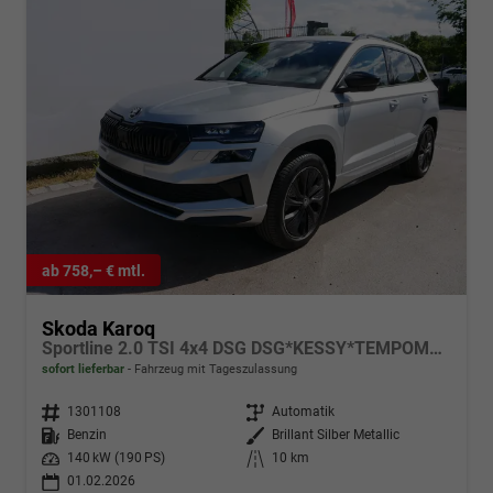
ab 758,– € mtl.
Skoda Karoq
Sportline 2.0 TSI 4x4 DSG DSG*KESSY*TEMPOMAT*PDC-HINTEN*SMARTLINK*LED*
sofort lieferbar
Fahrzeug mit Tageszulassung
Fahrzeugnr.
1301108
Getriebe
Automatik
Kraftstoff
Benzin
Außenfarbe
Brillant Silber Metallic
Leistung
140 kW (190 PS)
Kilometerstand
10 km
01.02.2026