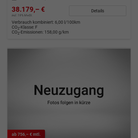
38.179,– €
Details
incl. 19% MwSt.
Verbrauch kombiniert:
6,00 l/100km
CO
-Klasse:
F
2
CO
-Emissionen:
158,00 g/km
2
ab 756,– € mtl.