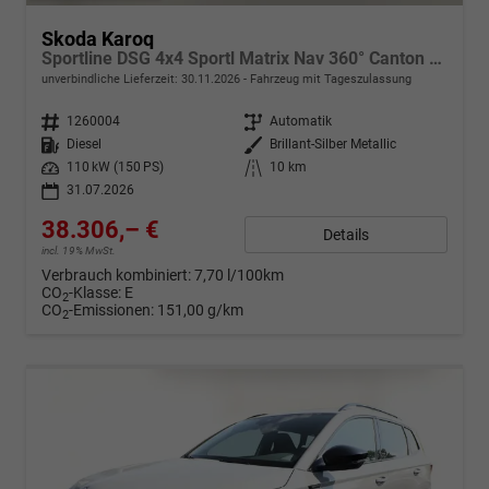
Skoda Karoq
Sportline DSG 4x4 Sportl Matrix Nav 360° Canton ACC
unverbindliche Lieferzeit:
30.11.2026
Fahrzeug mit Tageszulassung
Fahrzeugnr.
1260004
Getriebe
Automatik
Kraftstoff
Diesel
Außenfarbe
Brillant-Silber Metallic
Leistung
110 kW (150 PS)
Kilometerstand
10 km
31.07.2026
38.306,– €
Details
incl. 19% MwSt.
Verbrauch kombiniert:
7,70 l/100km
CO
-Klasse:
E
2
CO
-Emissionen:
151,00 g/km
2