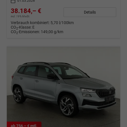
01.03.2026
38.184,– €
Details
incl. 19% MwSt.
Verbrauch kombiniert:
5,70 l/100km
CO
-Klasse:
E
2
CO
-Emissionen:
149,00 g/km
2
ab 756,– € mtl.