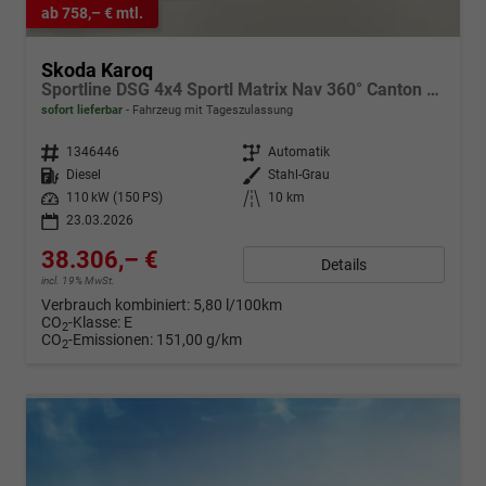
ab 758,– € mtl.
Skoda Karoq
Sportline DSG 4x4 Sportl Matrix Nav 360° Canton ACC
sofort lieferbar
Fahrzeug mit Tageszulassung
Fahrzeugnr.
1346446
Getriebe
Automatik
Kraftstoff
Diesel
Außenfarbe
Stahl-Grau
Leistung
110 kW (150 PS)
Kilometerstand
10 km
23.03.2026
38.306,– €
Details
incl. 19% MwSt.
Verbrauch kombiniert:
5,80 l/100km
CO
-Klasse:
E
2
CO
-Emissionen:
151,00 g/km
2