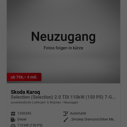
ab 756,– € mtl.
Skoda Karoq
Selection (Selection) 2.0 TDI 110kW (150 PS) 7-Gang DSG 4x4
unverbindliche Lieferzeit:
6 Wochen
Neuwagen
Fahrzeugnr.
1350345
Getriebe
Automatik
Kraftstoff
Diesel
Außenfarbe
, Smokey Diamond-Silber Metallic (B3)
Leistung
110 kW (150 PS)