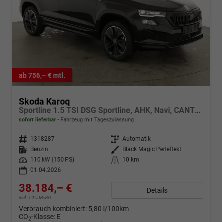
ab 756,– € mtl.
Skoda Karoq
Sportline 1.5 TSI DSG Sportline, AHK, Navi, CANTON, Matrix, AreaView, Side, Kamera, el. Klappe, FS-beheizbar
sofort lieferbar
Fahrzeug mit Tageszulassung
Fahrzeugnr.
1318287
Getriebe
Automatik
Kraftstoff
Benzin
Außenfarbe
Black Magic Perleffekt
Leistung
110 kW (150 PS)
Kilometerstand
10 km
01.04.2026
38.184,– €
Details
incl. 19% MwSt.
Verbrauch kombiniert:
5,80 l/100km
CO
-Klasse:
E
2