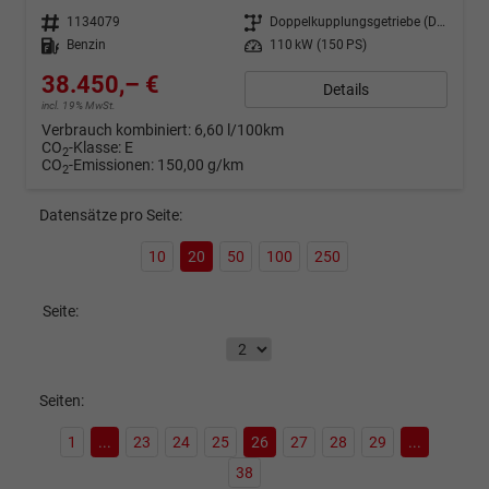
Fahrzeugnr.
1134079
Getriebe
Doppelkupplungsgetriebe (DSG)
Kraftstoff
Benzin
Leistung
110 kW (150 PS)
38.450,– €
Details
incl. 19% MwSt.
Verbrauch kombiniert:
6,60 l/100km
CO
-Klasse:
E
2
CO
-Emissionen:
150,00 g/km
2
Datensätze pro Seite:
10
20
50
100
250
Seite:
Seiten:
1
...
23
24
25
26
27
28
29
...
38