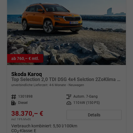
ab 760,– € mtl.
Skoda Karoq
Top Selection 2,0 TDI DSG 4x4 Selction 2ZoKlima 17 Zoll Alu Felgen 5J Garantie Sitzheizung Matrix ACC
unverbindliche Lieferzeit: 4-6 Monate
Neuwagen
Fahrzeugnr.
1301898
Getriebe
Autom. 7-Gang
Kraftstoff
Diesel
Leistung
110 kW (150 PS)
38.370,– €
Details
incl. 19% MwSt.
Verbrauch kombiniert:
5,50 l/100km
CO
-Klasse:
E
2