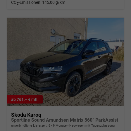
CO
-Emissionen:
145,00 g/km
2
ab 761,– € mtl.
Skoda Karoq
Sportline Sound Amundsen Matrix 360° ParkAssist
unverbindliche Lieferzeit: 6 - 9 Monate
Neuwagen mit Tageszulassung