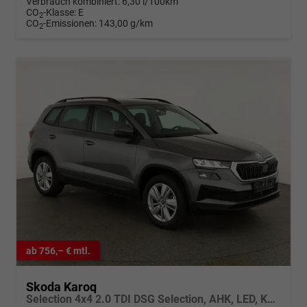
Verbrauch kombiniert:
6,30 l/100km
CO
-Klasse:
E
2
CO
-Emissionen:
143,00 g/km
2
ab 756,– € mtl.
Skoda Karoq
Selection 4x4 2.0 TDI DSG Selection, AHK, LED, Kamera, Winter, el. Klappe, 4 J.-Garantie