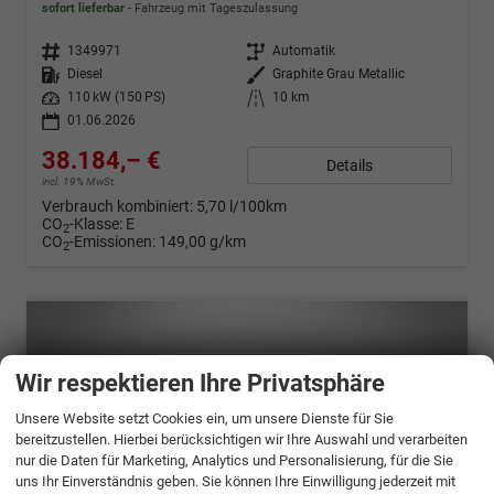
sofort lieferbar
Fahrzeug mit Tageszulassung
Fahrzeugnr.
1349971
Getriebe
Automatik
Kraftstoff
Diesel
Außenfarbe
Graphite Grau Metallic
Leistung
110 kW (150 PS)
Kilometerstand
10 km
01.06.2026
38.184,– €
Details
incl. 19% MwSt.
Verbrauch kombiniert:
5,70 l/100km
CO
-Klasse:
E
2
CO
-Emissionen:
149,00 g/km
2
Wir respektieren Ihre Privatsphäre
Unsere Website setzt Cookies ein, um unsere Dienste für Sie
bereitzustellen. Hierbei berücksichtigen wir Ihre Auswahl und verarbeiten
nur die Daten für Marketing, Analytics und Personalisierung, für die Sie
uns Ihr Einverständnis geben. Sie können Ihre Einwilligung jederzeit mit