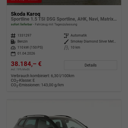
Skoda Karoq
Sportline 1.5 TSI DSG Sportline, AHK, Navi, Matrix, Side, el. Klappe, Winter, 5 J.-Garantie
sofort lieferbar
Fahrzeug mit Tageszulassung
Fahrzeugnr.
1331297
Getriebe
Automatik
Kraftstoff
Benzin
Außenfarbe
Smokey Diamond Silver Metallic
Leistung
110 kW (150 PS)
Kilometerstand
10 km
01.04.2026
38.184,– €
Details
incl. 19% MwSt.
Verbrauch kombiniert:
6,30 l/100km
CO
-Klasse:
E
2
CO
-Emissionen:
143,00 g/km
2