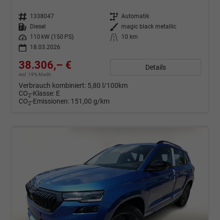
Fahrzeugnr.
1338047
Getriebe
Automatik
Kraftstoff
Diesel
Außenfarbe
magic black metallic
Leistung
110 kW (150 PS)
Kilometerstand
10 km
18.03.2026
38.306,– €
Details
incl. 19% MwSt.
Verbrauch kombiniert:
5,80 l/100km
CO
-Klasse:
E
2
CO
-Emissionen:
151,00 g/km
2