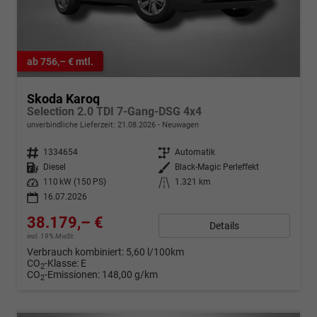
ab 756,– € mtl.
Skoda Karoq
Selection 2.0 TDI 7-Gang-DSG 4x4
unverbindliche Lieferzeit:
21.08.2026
Neuwagen
Fahrzeugnr.
1334654
Getriebe
Automatik
Kraftstoff
Diesel
Außenfarbe
Black-Magic Perleffekt
Leistung
110 kW (150 PS)
Kilometerstand
1.321 km
16.07.2026
38.179,– €
Details
incl. 19% MwSt.
Verbrauch kombiniert:
5,60 l/100km
CO
-Klasse:
E
2
CO
-Emissionen:
148,00 g/km
2