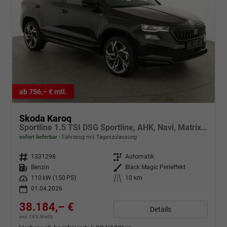
ab 756,– € mtl.
Skoda Karoq
Sportline 1.5 TSI DSG Sportline, AHK, Navi, Matrix, Side, el. Klappe, Winter, 5 J.-Garantie
sofort lieferbar
Fahrzeug mit Tageszulassung
Fahrzeugnr.
1331298
Getriebe
Automatik
Kraftstoff
Benzin
Außenfarbe
Black Magic Perleffekt
Leistung
110 kW (150 PS)
Kilometerstand
10 km
01.04.2026
38.184,– €
Details
incl. 19% MwSt.