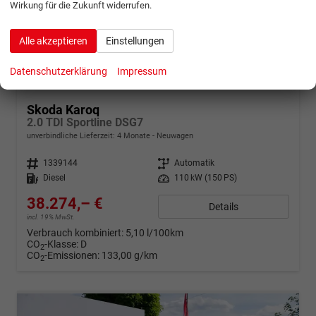
Wirkung für die Zukunft widerrufen.
Alle akzeptieren
Einstellungen
Datenschutzerklärung
Impressum
ab 758,– € mtl.
Skoda Karoq
2.0 TDI Sportline DSG7
unverbindliche Lieferzeit:
4 Monate
Neuwagen
Fahrzeugnr.
1339144
Getriebe
Automatik
Kraftstoff
Diesel
Leistung
110 kW (150 PS)
38.274,– €
Details
incl. 19% MwSt.
Verbrauch kombiniert:
5,10 l/100km
CO
-Klasse:
D
2
CO
-Emissionen:
133,00 g/km
2