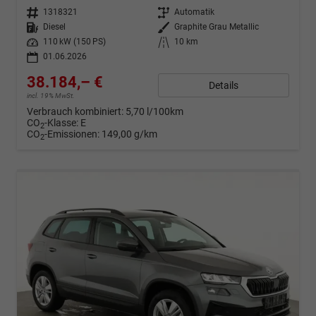
Fahrzeugnr.
1318321
Getriebe
Automatik
Kraftstoff
Diesel
Außenfarbe
Graphite Grau Metallic
Leistung
110 kW (150 PS)
Kilometerstand
10 km
01.06.2026
38.184,– €
Details
incl. 19% MwSt.
Verbrauch kombiniert:
5,70 l/100km
CO
-Klasse:
E
2
CO
-Emissionen:
149,00 g/km
2