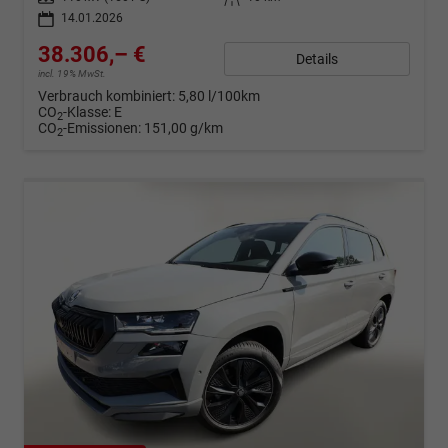
14.01.2026
38.306,– €
Details
incl. 19% MwSt.
Verbrauch kombiniert:
5,80 l/100km
CO
-Klasse:
E
2
CO
-Emissionen:
151,00 g/km
2