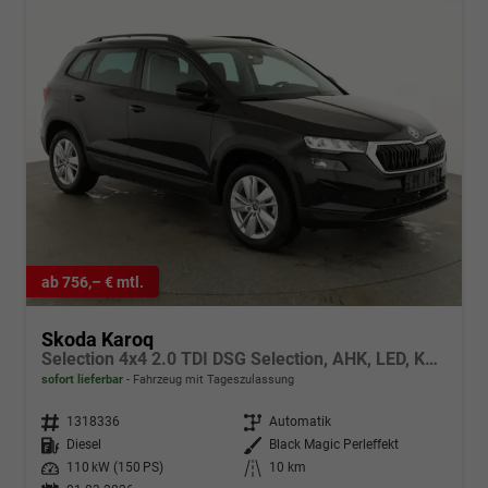
ab 756,– € mtl.
Skoda Karoq
Selection 4x4 2.0 TDI DSG Selection, AHK, LED, Kamera, Winter, el. Klappe, 4 J.-Garantie
sofort lieferbar
Fahrzeug mit Tageszulassung
Fahrzeugnr.
1318336
Getriebe
Automatik
Kraftstoff
Diesel
Außenfarbe
Black Magic Perleffekt
Leistung
110 kW (150 PS)
Kilometerstand
10 km