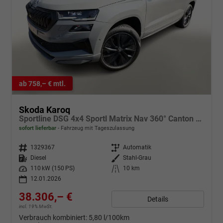
ab 758,– € mtl.
Skoda Karoq
Sportline DSG 4x4 Sportl Matrix Nav 360° Canton ACC
sofort lieferbar
Fahrzeug mit Tageszulassung
Fahrzeugnr.
1329367
Getriebe
Automatik
Kraftstoff
Diesel
Außenfarbe
Stahl-Grau
Leistung
110 kW (150 PS)
Kilometerstand
10 km
12.01.2026
38.306,– €
Details
incl. 19% MwSt.
Verbrauch kombiniert:
5,80 l/100km