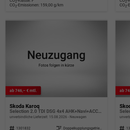
CO
-Klasse:
F
CO
-
2
2
CO
-Emissionen:
159,00 g/km
CO
-
2
2
ab 746,– € mtl.
ab 74
Skoda Karoq
Sko
Selection 2.0 TDI DSG 4x4 AHK+Navi+ACC+Kamera+Sitzheiz+eHeck+Chrom+Lodge+GV5
unverbindliche Lieferzeit:
15.08.2026
Neuwagen
unverb
Fahrzeugnr.
1301832
Getriebe
Doppelkupplungsgetriebe (DSG)
Fahrzeugnr.
1