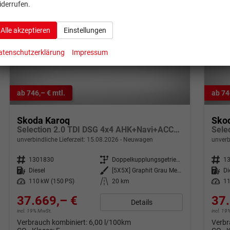
iderrufen.
Alle akzeptieren
Einstellungen
atenschutzerklärung
Impressum
ab 746,– € mtl.
ab 74
Skoda Karoq
Sko
Selection 2.0 TDI DSG 4x4 AHK+Navi+ACC+Kamera+Sitzheiz+eHeck+Chrom+Lodge+GV5
unverbindliche Lieferzeit:
15.08.2026
Neuwagen
unverb
Fahrzeugnr.
1301830
Getriebe
Doppelkupplungsgetriebe (DSG)
Fahrzeugnr.
1
Kraftstoff
Diesel
Außenfarbe
[5X5X] Graphit Grau Metallic
Kraftstoff
Di
Leistung
110 kW (150 PS)
Kilometerstand
20 km
Leistung
11
37.669,– €
37.
Details
incl. 19% MwSt.
incl. 1
Verbrauch kombiniert:
6,00 l/100km
Verbr