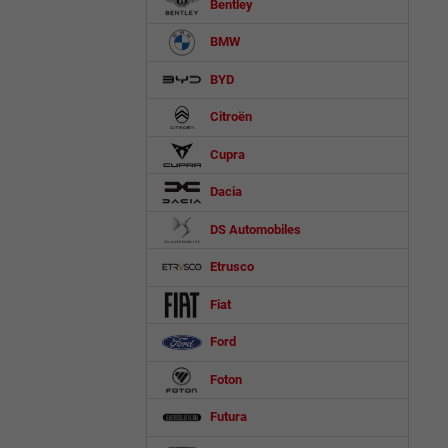
Bentley
BMW
BYD
Citroën
Cupra
Dacia
DS Automobiles
Etrusco
Fiat
Ford
Foton
Futura