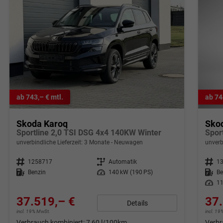
ab 743,– € mtl.
ab 74
Skoda Karoq
Sko
Sportline 2,0 TSI DSG 4x4 140KW Winter
unverbindliche Lieferzeit:
3 Monate
Neuwagen
unverb
Fahrzeugnr.
1258717
Getriebe
Automatik
Fahrzeugnr.
1
Kraftstoff
Benzin
Leistung
140 kW (190 PS)
Kraftstoff
Be
Leistung
11
37.519,– €
37.
Details
incl. 19% MwSt.
incl. 1
Verbrauch kombiniert:
7,60 l/100km
Verbr