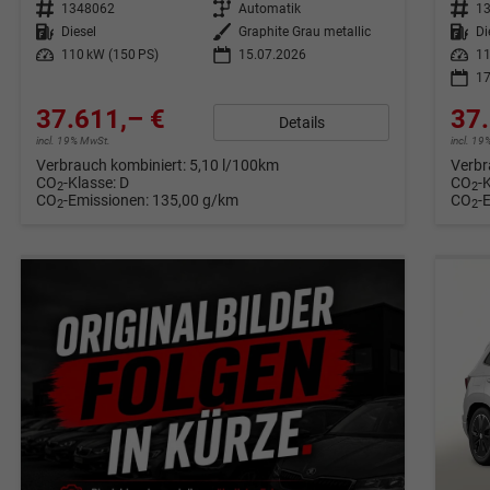
Fahrzeugnr.
1348062
Getriebe
Automatik
Fahrzeugnr.
1
Kraftstoff
Diesel
Außenfarbe
Graphite Grau metallic
Kraftstoff
Di
Leistung
110 kW (150 PS)
15.07.2026
Leistung
11
17
37.611,– €
37.
Details
incl. 19% MwSt.
incl. 1
Verbrauch kombiniert:
5,10 l/100km
Verbr
CO
-Klasse:
D
CO
-
2
2
CO
-Emissionen:
135,00 g/km
CO
-
2
2