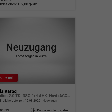
Klasse:
F
Emissionen:
159,00 g/km
6,– € mtl.
da Karoq
Selection 2.0 TDI DSG 4x4 AHK+Navi+ACC+Kamera+Sitzheiz+eHeck+Chrom+Lodge+GV5
indliche Lieferzeit:
15.08.2026
Neuwagen
301833
Getriebe
Doppelkupplungsgetriebe (DSG)