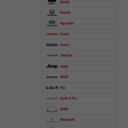
Geely
Honda
Hyundai
Isuzu
Iveco
Jaecoo
Jeep
KGM
Kia
Lynk & Co
MAN
Maserati