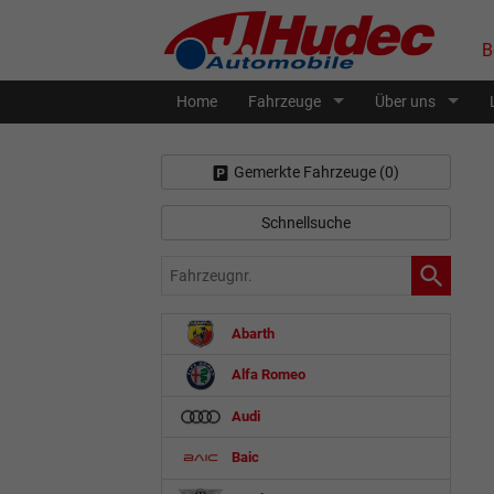
B
Home
Fahrzeuge
Über uns
Gemerkte Fahrzeuge (
0
)
Schnellsuche
Fahrzeugnr.
Abarth
Alfa Romeo
Audi
Baic