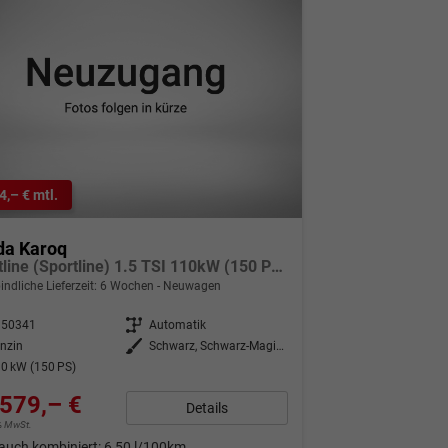
4,– € mtl.
da Karoq
Sportline (Sportline) 1.5 TSI 110kW (150 PS) 7-Gang DSG
indliche Lieferzeit:
6 Wochen
Neuwagen
350341
Getriebe
Automatik
nzin
Außenfarbe
Schwarz, Schwarz-Magic Perleffekt (1Z)
0 kW (150 PS)
579,– €
Details
9% MwSt.
auch kombiniert:
6,50 l/100km