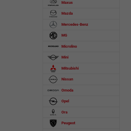
Maxus
Mazda
Mercedes-Benz
MG
Microlino
Mini
Mitsubishi
Nissan
Omoda
Opel
Ora
Peugeot