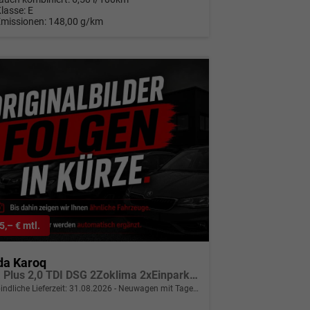
Klasse:
E
Emissionen:
148,00 g/km
5,– € mtl.
da Karoq
Extra Plus 2,0 TDI DSG 2Zoklima 2xEinparkhilfe AHK Kamera Sitzheizung beheiztes Lenkrad
indliche Lieferzeit:
31.08.2026
Neuwagen mit Tageszulassung