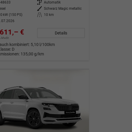
348633
Getriebe
Automatik
esel
Außenfarbe
Schwarz Magic metallic
0 kW (150 PS)
Kilometerstand
10 km
.07.2026
611,– €
Details
9% MwSt.
auch kombiniert:
5,10 l/100km
Klasse:
D
Emissionen:
135,00 g/km