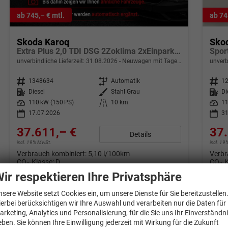
ab 745,– € mtl.
ab 74
Skoda Karoq
Sko
Extra Plus 2,0 TDI DSG 2Zoklima 2xEinparkhilfe AHK Kamera Sitzheizung beheiztes Lenkrad
unverbindliche Lieferzeit:
31.08.2026
Neuwagen mit Tageszulassung
unverb
Fahrzeugnr.
1348634
Getriebe
Automatik
Fahrzeugnr.
1
Kraftstoff
Diesel
Außenfarbe
Stahl Grau
Kraftstoff
Di
Leistung
110 kW (150 PS)
Kilometerstand
10 km
Leistung
11
17.07.2026
31
37.611,– €
37.
Details
incl. 19% MwSt.
incl. 1
Verbrauch kombiniert:
5,10 l/100km
Verbr
CO
-Klasse:
D
CO
-
2
2
CO
-Emissionen:
135,00 g/km
CO
-
2
2
ir respektieren Ihre Privatsphäre
nsere Website setzt Cookies ein, um unsere Dienste für Sie bereitzustellen
ierbei berücksichtigen wir Ihre Auswahl und verarbeiten nur die Daten für
arketing, Analytics und Personalisierung, für die Sie uns Ihr Einverständn
eben. Sie können Ihre Einwilligung jederzeit mit Wirkung für die Zukunft