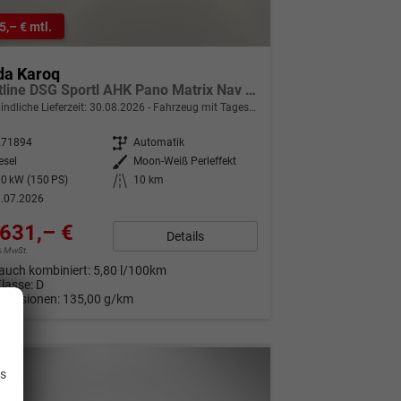
5,– € mtl.
da Karoq
Sportline DSG Sportl AHK Pano Matrix Nav 360° Canton
indliche Lieferzeit:
30.08.2026
Fahrzeug mit Tageszulassung
271894
Getriebe
Automatik
esel
Außenfarbe
Moon-Weiß Perleffekt
0 kW (150 PS)
Kilometerstand
10 km
.07.2026
631,– €
Details
9% MwSt.
auch kombiniert:
5,80 l/100km
Klasse:
D
Emissionen:
135,00 g/km
.
is