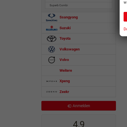
w
Superb Combi
Ssangyong
Suzuki
D
Toyota
Volkswagen
Volvo
Weitere
Xpeng
Zeekr
Anmelden
4,9