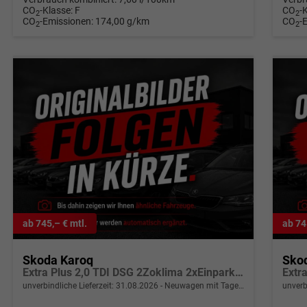
CO
-Klasse:
F
CO
-
2
2
CO
-Emissionen:
174,00 g/km
CO
-
2
2
ab 745,– € mtl.
ab 74
Skoda Karoq
Sko
Extra Plus 2,0 TDI DSG 2Zoklima 2xEinparkhilfe AHK Kamera Sitzheizung beheiztes Lenkrad
unverbindliche Lieferzeit:
31.08.2026
Neuwagen mit Tageszulassung
unverb