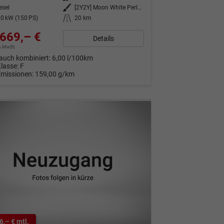
esel
Außenfarbe
[2Y2Y] Moon White Perleffekt
0 kW (150 PS)
Kilometerstand
20 km
669,– €
Details
9% MwSt.
auch kombiniert:
6,00 l/100km
Klasse:
F
Emissionen:
159,00 g/km
6,– € mtl.