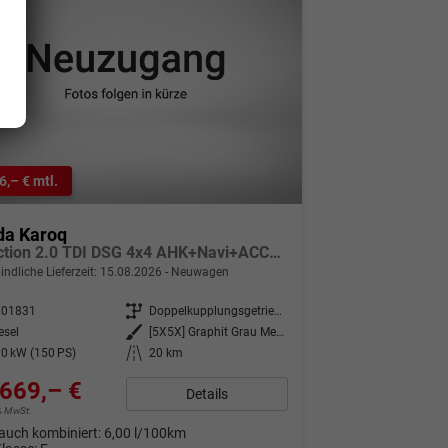
6,– € mtl.
da Karoq
Selection 2.0 TDI DSG 4x4 AHK+Navi+ACC+Kamera+Sitzheiz+eHeck+Chrom+Lodge+GV5
indliche Lieferzeit:
15.08.2026
Neuwagen
301831
Getriebe
Doppelkupplungsgetriebe (DSG)
esel
Außenfarbe
[5X5X] Graphit Grau Metallic
0 kW (150 PS)
Kilometerstand
20 km
669,– €
Details
9% MwSt.
auch kombiniert:
6,00 l/100km