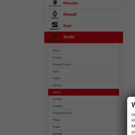
Porsche
Renault
Seat
Skoda
Elroq
Enyaq
Enyaq Coupé
Epiq
Fabia
Kamiq
Karoq
Kodiaq
W
Octavia
Octavia Combi
U
H
Peaq
M
Scala
g
Superb