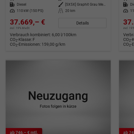
Kraftstoff
Diesel
Außenfarbe
[5X5X] Graphit Grau Metallic
Kraftstoff
Di
Leistung
110 kW (150 PS)
Kilometerstand
20 km
Leistung
11
37.669,– €
37.
Details
incl. 19% MwSt.
incl. 1
Verbrauch kombiniert:
6,00 l/100km
Verbr
CO
-Klasse:
F
CO
-
2
2
CO
-Emissionen:
159,00 g/km
CO
-
2
2
ab 746,– € mtl.
ab 74