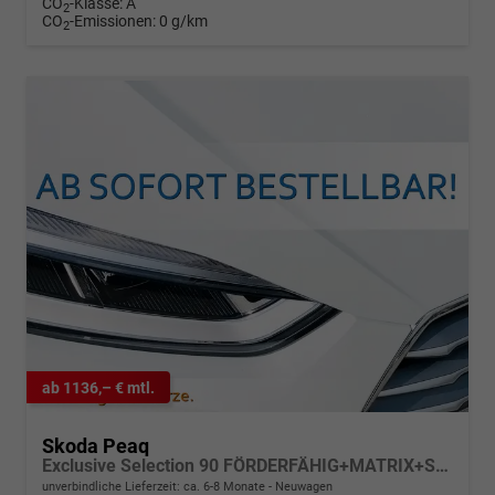
CO
-Klasse:
A
2
CO
-Emissionen:
0 g/km
2
ab 1136,– € mtl.
Skoda Peaq
Exclusive Selection 90 FÖRDERFÄHIG+MATRIX+SONOS+NAVI+SUITE+360KAM+HuD+MASSAGE+DCC+pACC+eHK+20" ALU
unverbindliche Lieferzeit: ca. 6-8 Monate
Neuwagen