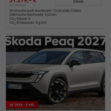
51.279,– €
Details
incl. 19% MwSt.
Stromverbrauch kombiniert:
15,50 kWh/100km
Elektrische Reichweite:
630 km
CO
-Klasse:
A
2
CO
-Emissionen:
0 g/km
2
ab 1024,– € mtl.