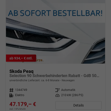
ab 934,– € mtl.
Skoda Peaq
Selection 90 Schwerbehinderten Rabatt - GdB 50% FÖRDERFÄHIG
unverbindliche Lieferzeit: ca. 6-8 Monate
Neuwagen
Fahrzeugnr.
1344749
Getriebe
Automatik
Kraftstoff
Elektro
Leistung
210 kW (286 PS)
47.179,– €
Details
incl. 19% MwSt.