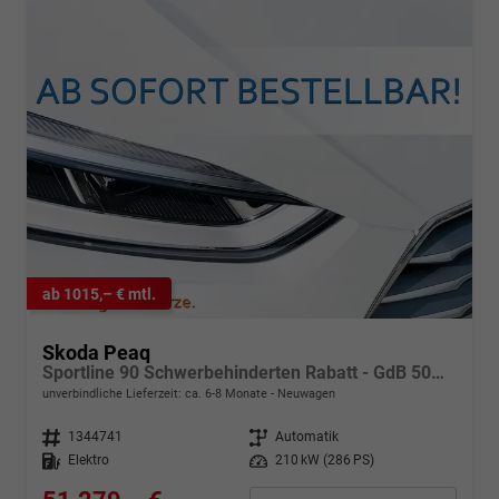
ab 1015,– € mtl.
Skoda Peaq
Sportline 90 Schwerbehinderten Rabatt - GdB 50% FÖRDERFÄHIG
unverbindliche Lieferzeit: ca. 6-8 Monate
Neuwagen
Fahrzeugnr.
1344741
Getriebe
Automatik
Kraftstoff
Elektro
Leistung
210 kW (286 PS)