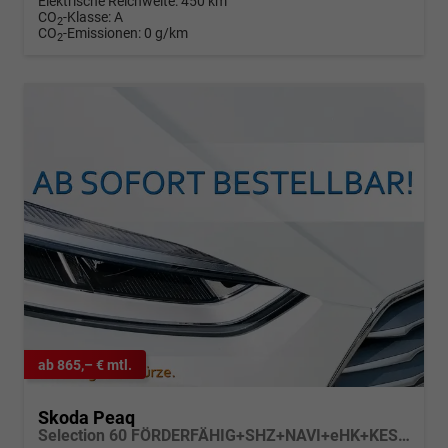
Elektrische Reichweite:
450 km
CO
-Klasse:
A
2
CO
-Emissionen:
0 g/km
2
ab 865,– € mtl.
Skoda Peaq
Selection 60 FÖRDERFÄHIG+SHZ+NAVI+eHK+KESSY+pACC+KAMERA+19" ALU+LED+KLIMA