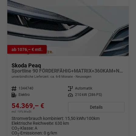
ab 1076,– € mtl.
Skoda Peaq
Sportline 90 FÖRDERFÄHIG+MATRIX+360KAM+NAVI+KESSY+pACC+eHK+20" ALU
unverbindliche Lieferzeit: ca. 6-8 Monate
Neuwagen
Fahrzeugnr.
1344740
Getriebe
Automatik
Kraftstoff
Elektro
Leistung
210 kW (286 PS)
54.369,– €
Details
incl. 19% MwSt.
Stromverbrauch kombiniert:
15,50 kWh/100km
Elektrische Reichweite:
630 km
CO
-Klasse:
A
2
CO
-Emissionen:
0 g/km
2