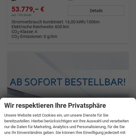
53.779,– €
Details
incl. 19% MwSt.
Stromverbrauch kombiniert:
16,00 kWh/100km
Elektrische Reichweite:
600 km
CO
-Klasse:
A
2
CO
-Emissionen:
0 g/km
2
Wir respektieren Ihre Privatsphäre
Unsere Website setzt Cookies ein, um unsere Dienste für Sie
bereitzustellen. Hierbei berücksichtigen wir Ihre Auswahl und verarbeiten
nur die Daten für Marketing, Analytics und Personalisierung, für die Sie
uns Ihr Einverständnis geben. Sie können Ihre Einwilligung jederzeit mit