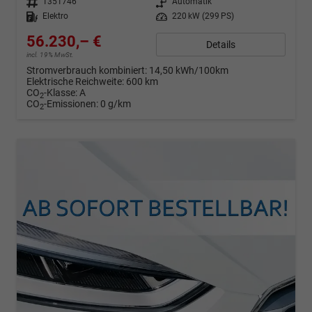
Fahrzeugnr.
1351746
Getriebe
Automatik
Kraftstoff
Elektro
Leistung
220 kW (299 PS)
56.230,– €
Details
incl. 19% MwSt.
Stromverbrauch kombiniert:
14,50 kWh/100km
Elektrische Reichweite:
600 km
CO
-Klasse:
A
2
CO
-Emissionen:
0 g/km
2