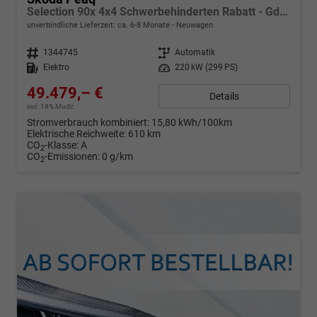
Selection 90x 4x4 Schwerbehinderten Rabatt - GdB 50% FÖRDERFÄHIG
unverbindliche Lieferzeit: ca. 6-8 Monate
Neuwagen
Fahrzeugnr.
1344745
Getriebe
Automatik
Kraftstoff
Elektro
Leistung
220 kW (299 PS)
49.479,– €
Details
incl. 19% MwSt.
Stromverbrauch kombiniert:
15,80 kWh/100km
Elektrische Reichweite:
610 km
CO
-Klasse:
A
2
CO
-Emissionen:
0 g/km
2