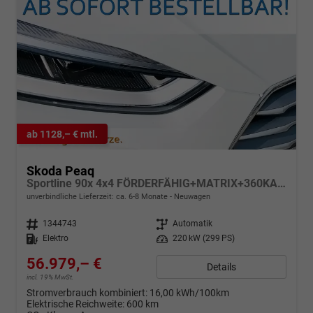
ab 1128,– € mtl.
Skoda Peaq
Sportline 90x 4x4 FÖRDERFÄHIG+MATRIX+360KAM+NAVI+KESSY+pACC+eHK+20" ALU
unverbindliche Lieferzeit: ca. 6-8 Monate
Neuwagen
Fahrzeugnr.
1344743
Getriebe
Automatik
Kraftstoff
Elektro
Leistung
220 kW (299 PS)
56.979,– €
Details
incl. 19% MwSt.
Stromverbrauch kombiniert:
16,00 kWh/100km
Elektrische Reichweite:
600 km