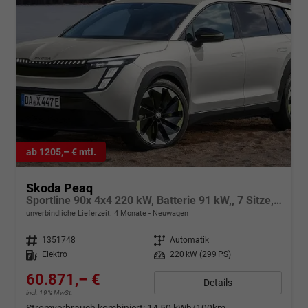
ab 1205,– € mtl.
Skoda Peaq
Sportline 90x 4x4 220 kW, Batterie 91 kW,, 7 Sitze, Metallfarbe, 4 J. Garantie, Advanced Paket, LED.-MATRIX , Dynam.Blinkleuchten, Intellg.Park Assist, Head-up Display, 360° Kamera, Easy Open & Close Heckklappe, Sun Set,Navigationssystem, Sitzheizung, Sporpedale,
unverbindliche Lieferzeit:
4 Monate
Neuwagen
Fahrzeugnr.
1351748
Getriebe
Automatik
Kraftstoff
Elektro
Leistung
220 kW (299 PS)
60.871,– €
Details
incl. 19% MwSt.