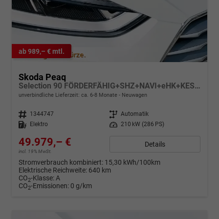
ab 989,– € mtl.
Skoda Peaq
Selection 90 FÖRDERFÄHIG+SHZ+NAVI+eHK+KESSY+pACC+KAMERA+19" ALU+LED+KLIMA
unverbindliche Lieferzeit: ca. 6-8 Monate
Neuwagen
Fahrzeugnr.
1344747
Getriebe
Automatik
Kraftstoff
Elektro
Leistung
210 kW (286 PS)
49.979,– €
Details
incl. 19% MwSt.
Stromverbrauch kombiniert:
15,30 kWh/100km
Elektrische Reichweite:
640 km
CO
-Klasse:
A
2
CO
-Emissionen:
0 g/km
2