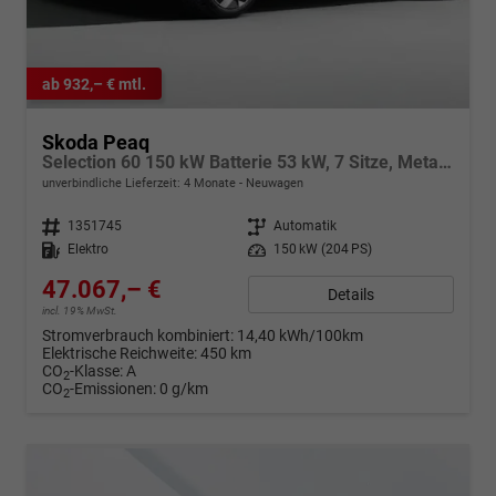
ab 932,– € mtl.
Skoda Peaq
Selection 60 150 kW Batterie 53 kW, 7 Sitze, Metallfarbe, 4J. Garantie, Advanced Paket, Full-LED, dynam. Blinkleuchten, Easy Open & Close für Heckklappe, Sun Set, Navigationssystem, Rückkamera, Head-up Display, Intelligent Park Assist, Kessy Full
unverbindliche Lieferzeit:
4 Monate
Neuwagen
Fahrzeugnr.
1351745
Getriebe
Automatik
Kraftstoff
Elektro
Leistung
150 kW (204 PS)
47.067,– €
Details
incl. 19% MwSt.
Stromverbrauch kombiniert:
14,40 kWh/100km
Elektrische Reichweite:
450 km
CO
-Klasse:
A
2
CO
-Emissionen:
0 g/km
2