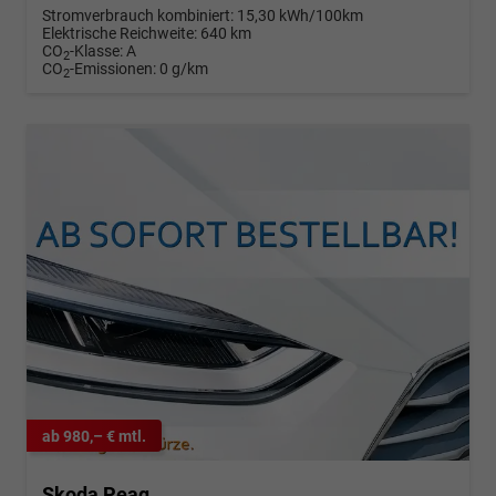
Stromverbrauch kombiniert:
15,30 kWh/100km
Elektrische Reichweite:
640 km
CO
-Klasse:
A
2
CO
-Emissionen:
0 g/km
2
ab 980,– € mtl.
Skoda Peaq