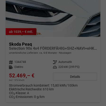
ab 1039,– € mtl.
Skoda Peaq
Selection 90x 4x4 FÖRDERFÄHIG+SHZ+NAVI+eHK+KESSY+pACC+KAMERA+19" ALU+LED+KLIMA
unverbindliche Lieferzeit: ca. 6-8 Monate
Neuwagen
Fahrzeugnr.
1344748
Getriebe
Automatik
Kraftstoff
Elektro
Leistung
220 kW (299 PS)
52.469,– €
Details
incl. 19% MwSt.
Stromverbrauch kombiniert:
15,80 kWh/100km
Elektrische Reichweite:
610 km
CO
-Klasse:
A
2
CO
-Emissionen:
0 g/km
2