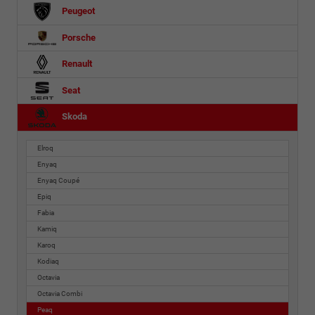
Peugeot
Porsche
Renault
Seat
Skoda
Elroq
Enyaq
Enyaq Coupé
Epiq
Fabia
Kamiq
Karoq
Kodiaq
Octavia
Octavia Combi
Peaq