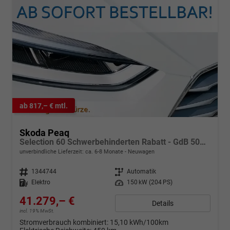
ab 817,– € mtl.
Skoda Peaq
Selection 60 Schwerbehinderten Rabatt - GdB 50% FÖRDERFÄHIG
unverbindliche Lieferzeit: ca. 6-8 Monate
Neuwagen
Fahrzeugnr.
1344744
Getriebe
Automatik
Kraftstoff
Elektro
Leistung
150 kW (204 PS)
41.279,– €
Details
incl. 19% MwSt.
Stromverbrauch kombiniert:
15,10 kWh/100km