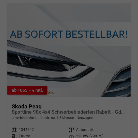
ab 1065,– € mtl.
Skoda Peaq
Sportline 90x 4x4 Schwerbehinderten Rabatt - GdB 50% FÖRDERFÄHIG
unverbindliche Lieferzeit: ca. 6-8 Monate
Neuwagen
Fahrzeugnr.
1344742
Getriebe
Automatik
Kraftstoff
Elektro
Leistung
220 kW (299 PS)