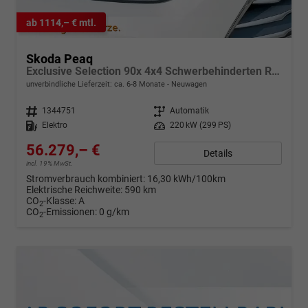
ab 1114,– € mtl.
Skoda Peaq
Exclusive Selection 90x 4x4 Schwerbehinderten Rabatt - GdB 50% FÖRDERFÄHIG
unverbindliche Lieferzeit: ca. 6-8 Monate
Neuwagen
Fahrzeugnr.
1344751
Getriebe
Automatik
Kraftstoff
Elektro
Leistung
220 kW (299 PS)
56.279,– €
Details
incl. 19% MwSt.
Stromverbrauch kombiniert:
16,30 kWh/100km
Elektrische Reichweite:
590 km
CO
-Klasse:
A
2
CO
-Emissionen:
0 g/km
2