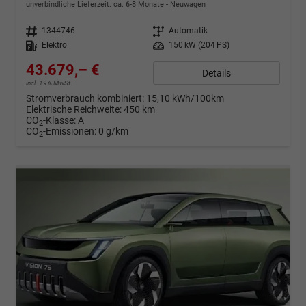
unverbindliche Lieferzeit: ca. 6-8 Monate
Neuwagen
Fahrzeugnr.
1344746
Getriebe
Automatik
Kraftstoff
Elektro
Leistung
150 kW (204 PS)
43.679,– €
Details
incl. 19% MwSt.
Stromverbrauch kombiniert:
15,10 kWh/100km
Elektrische Reichweite:
450 km
CO
-Klasse:
A
2
CO
-Emissionen:
0 g/km
2