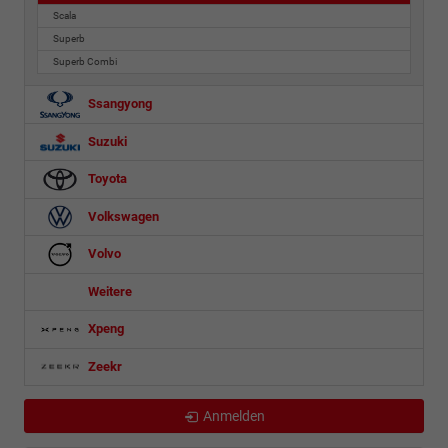
Scala
Superb
Superb Combi
Ssangyong
Suzuki
Toyota
Volkswagen
Volvo
Weitere
Xpeng
Zeekr
Anmelden