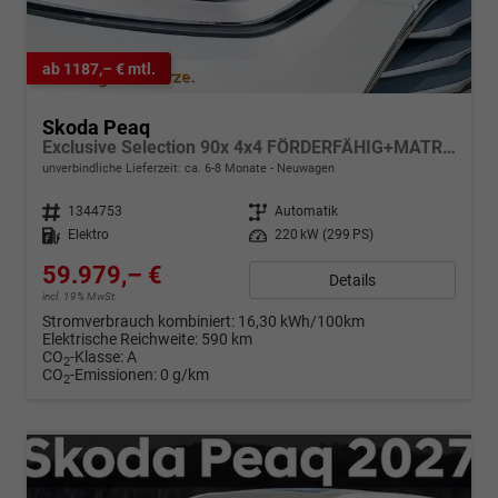
ab 1187,– € mtl.
Skoda Peaq
Exclusive Selection 90x 4x4 FÖRDERFÄHIG+MATRIX+SONOS+NAVI+SUITE+360KAM+HuD+MASSAGE+DCC+pACC+eHK+20" ALU
unverbindliche Lieferzeit: ca. 6-8 Monate
Neuwagen
Fahrzeugnr.
1344753
Getriebe
Automatik
Kraftstoff
Elektro
Leistung
220 kW (299 PS)
59.979,– €
Details
incl. 19% MwSt.
Stromverbrauch kombiniert:
16,30 kWh/100km
Elektrische Reichweite:
590 km
CO
-Klasse:
A
2
CO
-Emissionen:
0 g/km
2