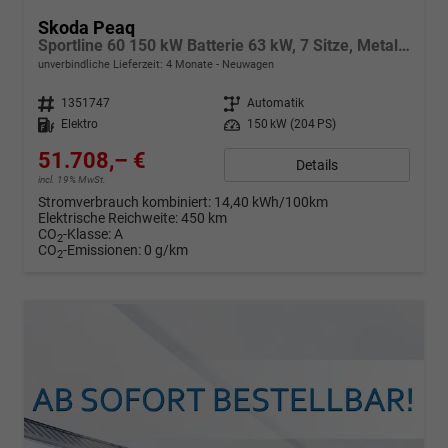
Skoda Peaq
Sportline 60 150 kW Batterie 63 kW, 7 Sitze, Metallfarbe, 4 J. Garantie, Advanced Paket, LED.-MATRIX , Dynam.Blinkleuchten, Intellg.Park Assist, Head-up Display, 360° Kamera, Easy Open & Close Heckklappe, Sun Set,Navigationssystem, Sitzheizung, Sporpedale,
unverbindliche Lieferzeit:
4 Monate
Neuwagen
Fahrzeugnr.
1351747
Getriebe
Automatik
Kraftstoff
Elektro
Leistung
150 kW (204 PS)
51.708,– €
Details
incl. 19% MwSt.
Stromverbrauch kombiniert:
14,40 kWh/100km
Elektrische Reichweite:
450 km
CO
-Klasse:
A
2
CO
-Emissionen:
0 g/km
2