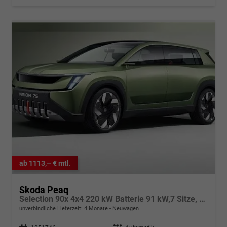
ab 1113,– € mtl.
Skoda Peaq
Selection 90x 4x4 220 kW Batterie 91 kW,7 Sitze, Metallfarbe, 4 J. Garantie, Advanced Paket, Full-LED, dynam. Blinkleuchten, Easy Open & Close für Heckklappe, Sun Set, Navigationssystem, Rückkamera, Head-up Display, Intelligent Park Assist, Kessy Full
unverbindliche Lieferzeit:
4 Monate
Neuwagen