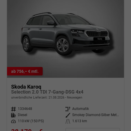
ab 756,– € mtl.
Skoda Karoq
Selection 2.0 TDI 7-Gang-DSG 4x4
unverbindliche Lieferzeit:
21.08.2026
Neuwagen
Fahrzeugnr.
1334648
Getriebe
Automatik
Kraftstoff
Diesel
Außenfarbe
Smokey Diamond-Silber Metallic
Leistung
110 kW (150 PS)
Kilometerstand
1.613 km