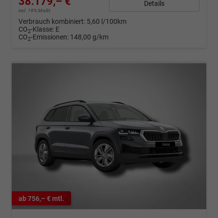
38.179,– €
Details
incl. 19% MwSt.
Verbrauch kombiniert:
5,60 l/100km
CO
-Klasse:
E
2
CO
-Emissionen:
148,00 g/km
2
ab 756,– € mtl.