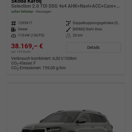
Skoda Karoq
Selection 2.0 TDI DSG 4x4 AHK+Navi+ACC+Cam+Winter+eHeck+Ambiente+Lodge+GV5
sofort lieferbar
Neuwagen
Fahrzeugnr.
1295917
Getriebe
Doppelkupplungsgetriebe (DSG)
Kraftstoff
Diesel
Außenfarbe
[M3M3] Stahl Grau
Leistung
110 kW (150 PS)
Kilometerstand
20 km
38.169,– €
Details
incl. 19% MwSt.
Verbrauch kombiniert:
6,00 l/100km
CO
-Klasse:
F
2
CO
-Emissionen:
159,00 g/km
2