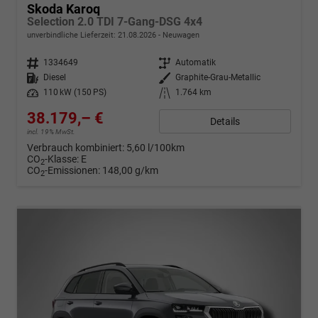
Skoda Karoq
Selection 2.0 TDI 7-Gang-DSG 4x4
unverbindliche Lieferzeit:
21.08.2026
Neuwagen
Fahrzeugnr.
1334649
Getriebe
Automatik
Kraftstoff
Diesel
Außenfarbe
Graphite-Grau-Metallic
Leistung
110 kW (150 PS)
Kilometerstand
1.764 km
38.179,– €
Details
incl. 19% MwSt.
Verbrauch kombiniert:
5,60 l/100km
CO
-Klasse:
E
2
CO
-Emissionen:
148,00 g/km
2