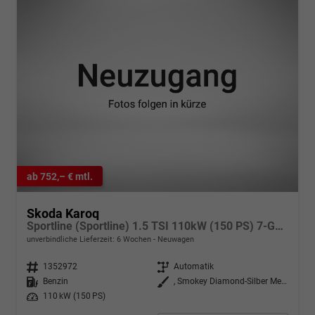
ab 752,– € mtl.
Skoda Karoq
Sportline (Sportline) 1.5 TSI 110kW (150 PS) 7-Gang DSG
unverbindliche Lieferzeit:
6 Wochen
Neuwagen
Fahrzeugnr.
1352972
Getriebe
Automatik
Kraftstoff
Benzin
Außenfarbe
, Smokey Diamond-Silber Metallic (B3)
Leistung
110 kW (150 PS)