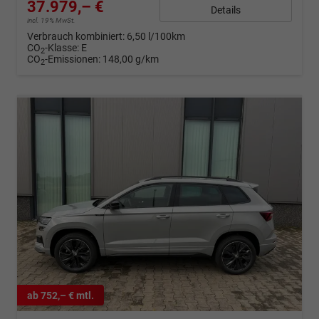
37.979,– €
Details
incl. 19% MwSt.
Verbrauch kombiniert:
6,50 l/100km
CO
-Klasse:
E
2
CO
-Emissionen:
148,00 g/km
2
ab 752,– € mtl.