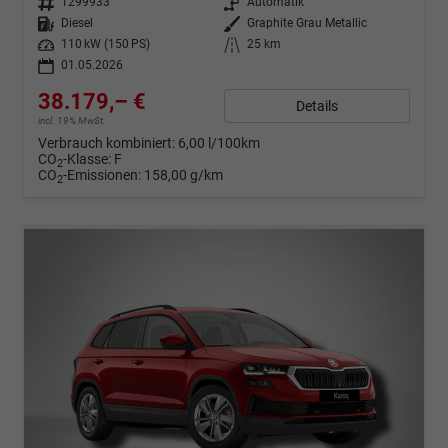
Fahrzeugnr.
1299933
Getriebe
Automatik
Kraftstoff
Diesel
Außenfarbe
Graphite Grau Metallic
Leistung
110 kW (150 PS)
Kilometerstand
25 km
01.05.2026
38.179,– €
Details
incl. 19% MwSt.
Verbrauch kombiniert:
6,00 l/100km
CO
-Klasse:
F
2
CO
-Emissionen:
158,00 g/km
2