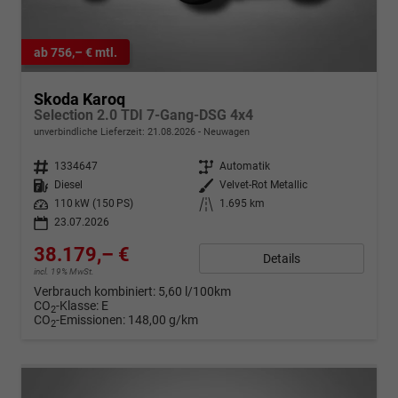
ab 756,– € mtl.
Skoda Karoq
Selection 2.0 TDI 7-Gang-DSG 4x4
unverbindliche Lieferzeit:
21.08.2026
Neuwagen
Fahrzeugnr.
1334647
Getriebe
Automatik
Kraftstoff
Diesel
Außenfarbe
Velvet-Rot Metallic
Leistung
110 kW (150 PS)
Kilometerstand
1.695 km
23.07.2026
38.179,– €
Details
incl. 19% MwSt.
Verbrauch kombiniert:
5,60 l/100km
CO
-Klasse:
E
2
CO
-Emissionen:
148,00 g/km
2