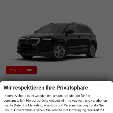
ab 756,– € mtl.
Skoda Karoq
Wir respektieren Ihre Privatsphäre
Selection 2.0 TDI DSG 4x4 AHK+Navi+ACC+Cam+Winter+eHeck+Ambiente+Lodge+GV5
unverbindliche Lieferzeit:
15.08.2026
Neuwagen
Unsere Website setzt Cookies ein, um unsere Dienste für Sie
bereitzustellen. Hierbei berücksichtigen wir Ihre Auswahl und verarbeiten
Fahrzeugnr.
1295919
Getriebe
Doppelkupplungsgetriebe (DSG)
nur die Daten für Marketing, Analytics und Personalisierung, für die Sie
Kraftstoff
Diesel
Außenfarbe
[1Z1Z] Black Magic Metallic
uns Ihr Einverständnis geben. Sie können Ihre Einwilligung jederzeit mit