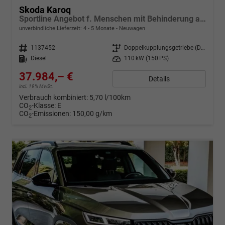
Skoda Karoq
Sportline Angebot f. Menschen mit Behinderung ab 50 %! 2.0 TDI 150PS DSG 4X4, 18" Alu, Matrix-LED-Scheinwerfer, Parksensoren vo/hi, Panorama-Kamera, Tempomat, Toter-Winkel, NAVIGATION, Canton-Sound, KESSY, Elektr. Heckklappe, Sitzheizung Frontscheibe beheizt
unverbindliche Lieferzeit: 4 - 5 Monate
Neuwagen
Fahrzeugnr.
1137452
Getriebe
Doppelkupplungsgetriebe (DSG)
Kraftstoff
Diesel
Leistung
110 kW (150 PS)
37.984,– €
Details
incl. 19% MwSt.
Verbrauch kombiniert:
5,70 l/100km
CO
-Klasse:
E
2
CO
-Emissionen:
150,00 g/km
2