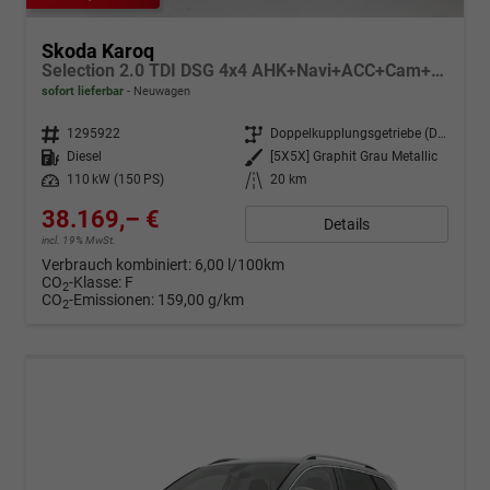
Skoda Karoq
Selection 2.0 TDI DSG 4x4 AHK+Navi+ACC+Cam+Winter+eHeck+Ambiente+Lodge+GV5
sofort lieferbar
Neuwagen
Fahrzeugnr.
1295922
Getriebe
Doppelkupplungsgetriebe (DSG)
Kraftstoff
Diesel
Außenfarbe
[5X5X] Graphit Grau Metallic
Leistung
110 kW (150 PS)
Kilometerstand
20 km
38.169,– €
Details
incl. 19% MwSt.
Verbrauch kombiniert:
6,00 l/100km
CO
-Klasse:
F
2
CO
-Emissionen:
159,00 g/km
2