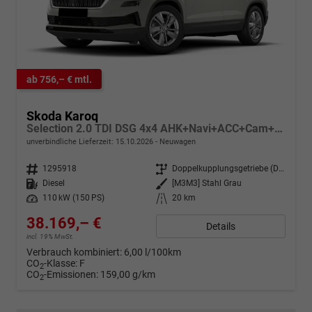
ab 756,– € mtl.
Skoda Karoq
Selection 2.0 TDI DSG 4x4 AHK+Navi+ACC+Cam+Winter+eHeck+Ambiente+Lodge+GV5
unverbindliche Lieferzeit:
15.10.2026
Neuwagen
Fahrzeugnr.
1295918
Getriebe
Doppelkupplungsgetriebe (DSG)
Kraftstoff
Diesel
Außenfarbe
[M3M3] Stahl Grau
Leistung
110 kW (150 PS)
Kilometerstand
20 km
38.169,– €
Details
incl. 19% MwSt.
Verbrauch kombiniert:
6,00 l/100km
CO
-Klasse:
F
2
CO
-Emissionen:
159,00 g/km
2