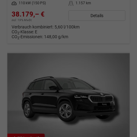
Leistung
110 kW (150 PS)
Kilometerstand
1.157 km
38.179,– €
Details
incl. 19% MwSt.
Verbrauch kombiniert:
5,60 l/100km
CO
-Klasse:
E
2
CO
-Emissionen:
148,00 g/km
2