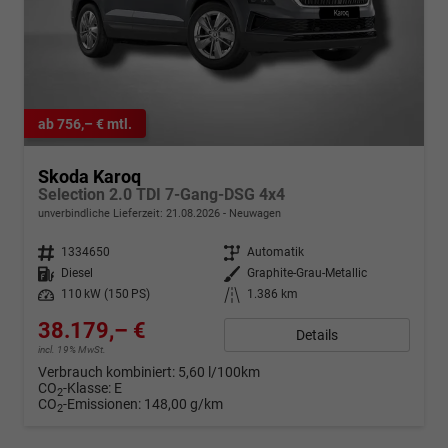
ab 756,– € mtl.
Skoda Karoq
Selection 2.0 TDI 7-Gang-DSG 4x4
unverbindliche Lieferzeit:
21.08.2026
Neuwagen
Fahrzeugnr.
1334650
Getriebe
Automatik
Kraftstoff
Diesel
Außenfarbe
Graphite-Grau-Metallic
Leistung
110 kW (150 PS)
Kilometerstand
1.386 km
38.179,– €
Details
incl. 19% MwSt.
Verbrauch kombiniert:
5,60 l/100km
CO
-Klasse:
E
2
CO
-Emissionen:
148,00 g/km
2