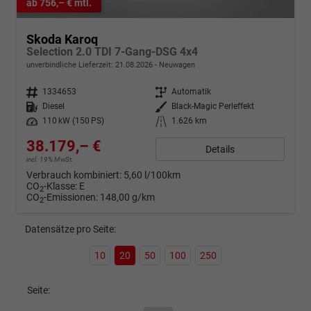
ab 756,– € mtl.
Skoda Karoq
Selection 2.0 TDI 7-Gang-DSG 4x4
unverbindliche Lieferzeit:
21.08.2026
Neuwagen
Fahrzeugnr.
1334653
Getriebe
Automatik
Kraftstoff
Diesel
Außenfarbe
Black-Magic Perleffekt
Leistung
110 kW (150 PS)
Kilometerstand
1.626 km
38.179,– €
Details
incl. 19% MwSt.
Verbrauch kombiniert:
5,60 l/100km
CO
-Klasse:
E
2
CO
-Emissionen:
148,00 g/km
2
Datensätze pro Seite:
10
20
50
100
250
Seite: