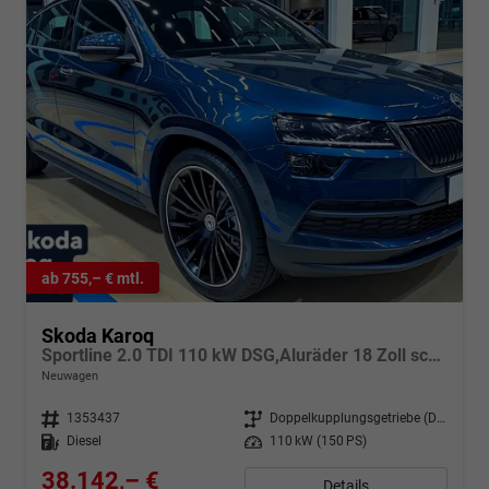
ab 755,– € mtl.
Skoda Karoq
Sportline 2.0 TDI 110 kW DSG,Aluräder 18 Zoll schwarz, Sonderfarbe Stahlgrau,Phone Box, Klimaauromatik,LED MATRIX, dynamische Blinkleuchten,Drive Mode Seledct, Kessy Full, Navigation, Sun Set,Rückkamera, PDC,LED , 4J. Grantie, Virt. Cockpit
Neuwagen
Fahrzeugnr.
1353437
Getriebe
Doppelkupplungsgetriebe (DSG)
Kraftstoff
Diesel
Leistung
110 kW (150 PS)
38.142,– €
Details