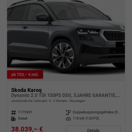
ab 753,– € mtl.
Skoda Karoq
Dynamic 2.0 TDI 150PS DSG, 5JAHRE GARANTIE, DCC-FAHRWERK, 18" Alu, MATRIX-LED-Scheinwerfer, NAVI 9", Beheizte Frontscheibe, Interieur LOUNGE, Side Assist, Virtual Cockpit 10", Elektr. Heckklappe, Parksensoren v/h, Kamera, Kessy, Winter-Paket, SunSet, Climatronic
unverbindliche Lieferzeit: 4 - 5 Monate
Neuwagen
Fahrzeugnr.
1175991
Getriebe
Doppelkupplungsgetriebe (DSG)
Kraftstoff
Diesel
Leistung
110 kW (150 PS)
38.039,– €
Details