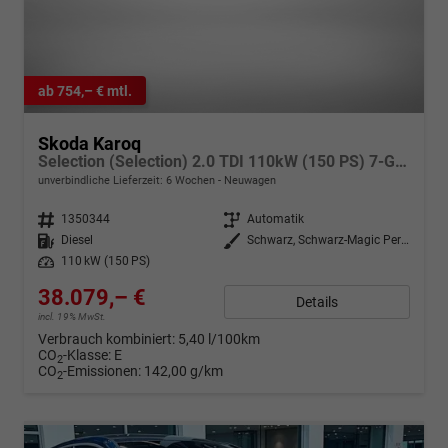
ab 754,– € mtl.
Skoda Karoq
Selection (Selection) 2.0 TDI 110kW (150 PS) 7-Gang DSG
unverbindliche Lieferzeit:
6 Wochen
Neuwagen
Fahrzeugnr.
1350344
Getriebe
Automatik
Kraftstoff
Diesel
Außenfarbe
Schwarz, Schwarz-Magic Perleffekt (1Z)
Leistung
110 kW (150 PS)
38.079,– €
Details
incl. 19% MwSt.
Verbrauch kombiniert:
5,40 l/100km
CO
-Klasse:
E
2
CO
-Emissionen:
142,00 g/km
2