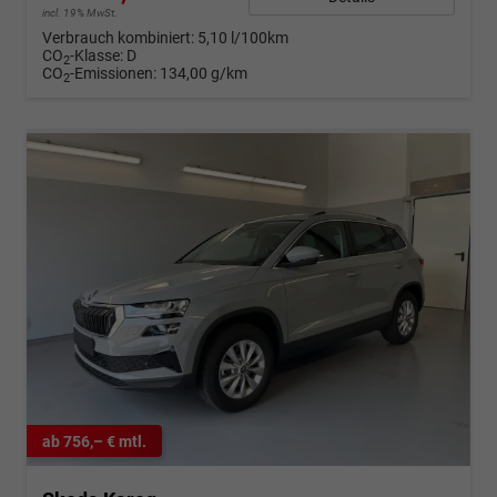
incl. 19% MwSt.
Verbrauch kombiniert:
5,10 l/100km
CO
-Klasse:
D
2
CO
-Emissionen:
134,00 g/km
2
ab 756,– € mtl.