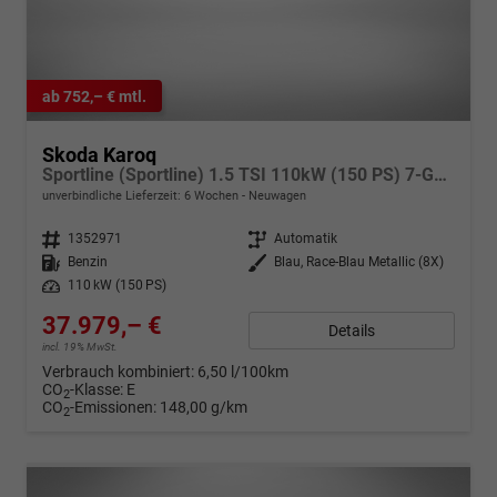
ab 752,– € mtl.
Skoda Karoq
Sportline (Sportline) 1.5 TSI 110kW (150 PS) 7-Gang DSG
unverbindliche Lieferzeit:
6 Wochen
Neuwagen
Fahrzeugnr.
1352971
Getriebe
Automatik
Kraftstoff
Benzin
Außenfarbe
Blau, Race-Blau Metallic (8X)
Leistung
110 kW (150 PS)
37.979,– €
Details
incl. 19% MwSt.
Verbrauch kombiniert:
6,50 l/100km
CO
-Klasse:
E
2
CO
-Emissionen:
148,00 g/km
2