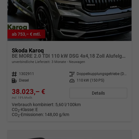
ab 753,– € mtl.
Skoda Karoq
BE MORE 2.0 TDI 110 kW DSG 4x4,18 Zoll Alufelgen, Reserverad, Rückkamera, Kessy Full, PDC 4+H, Klimaautomatik, Licht & Sicht Paket, Metallfarbe, Heckspoiler, Sun Set, Ambiente Light, LED, 4 Jahre Garantie
unverbindliche Lieferzeit:
3 Monate
Neuwagen
Fahrzeugnr.
1302911
Getriebe
Doppelkupplungsgetriebe (DSG)
Kraftstoff
Diesel
Leistung
110 kW (150 PS)
38.023,– €
Details
incl. 19% MwSt.
Verbrauch kombiniert:
5,60 l/100km
CO
-Klasse:
E
2
CO
-Emissionen:
148,00 g/km
2