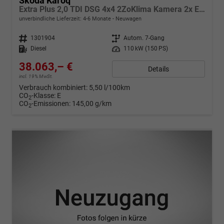
Skoda Karoq
Extra Plus 2,0 TDI DSG 4x4 2ZoKlima Kamera 2x Einparkhilfe Alu Felgen 5J Garantie Sitzheizung Matrix el Heckklappe ACC
unverbindliche Lieferzeit: 4-6 Monate
Neuwagen
Fahrzeugnr.
1301904
Getriebe
Autom. 7-Gang
Kraftstoff
Diesel
Leistung
110 kW (150 PS)
38.063,– €
Details
incl. 19% MwSt.
Verbrauch kombiniert:
5,50 l/100km
CO
-Klasse:
E
2
CO
-Emissionen:
145,00 g/km
2