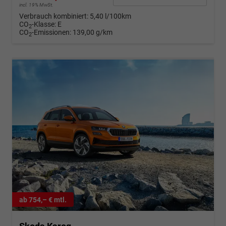
incl. 19% MwSt.
Verbrauch kombiniert:
5,40 l/100km
CO
-Klasse:
E
2
CO
-Emissionen:
139,00 g/km
2
ab 754,– € mtl.