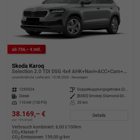
ab 756,– € mtl.
Skoda Karoq
Selection 2.0 TDI DSG 4x4 AHK+Navi+ACC+Cam+Winter+eHeck+Ambiente+Lodge+GV5
unverbindliche Lieferzeit:
15.08.2026
Neuwagen
Fahrzeugnr.
1295924
Getriebe
Doppelkupplungsgetriebe (DSG)
Kraftstoff
Diesel
Außenfarbe
[B3B3] Smokey Diamond-Silber Metallic
Leistung
110 kW (150 PS)
Kilometerstand
20 km
38.169,– €
Details
incl. 19% MwSt.
Verbrauch kombiniert:
6,00 l/100km
CO
-Klasse:
F
2
CO
-Emissionen:
159,00 g/km
2