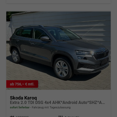
ab 756,– € mtl.
Skoda Karoq
Extra 2.0 TDI DSG 4x4 AHK*Android Auto*SHZ*ACC*Keyless*Kamera*17" LM* 2Z Klimaauto*SUNSET
sofort lieferbar
Fahrzeug mit Tageszulassung