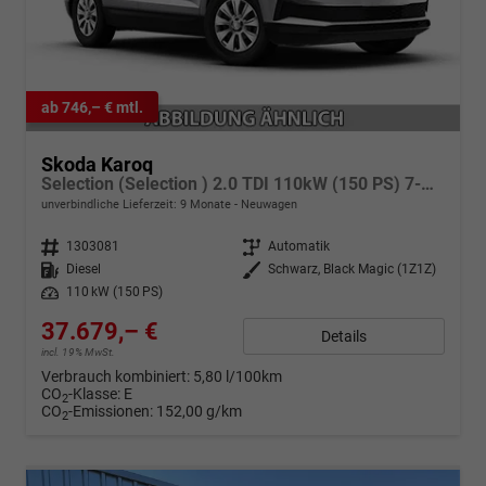
ab 746,– € mtl.
Skoda Karoq
Selection (Selection ) 2.0 TDI 110kW (150 PS) 7-Gang DSG 4x4
unverbindliche Lieferzeit:
9 Monate
Neuwagen
Fahrzeugnr.
1303081
Getriebe
Automatik
Kraftstoff
Diesel
Außenfarbe
Schwarz, Black Magic (1Z1Z)
Leistung
110 kW (150 PS)
37.679,– €
Details
incl. 19% MwSt.
Verbrauch kombiniert:
5,80 l/100km
CO
-Klasse:
E
2
CO
-Emissionen:
152,00 g/km
2