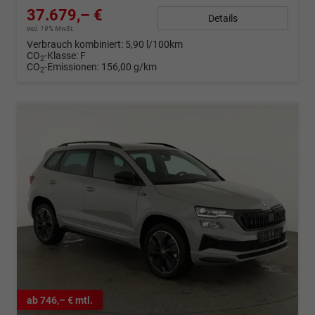
37.679,– €
Details
incl. 19% MwSt.
Verbrauch kombiniert:
5,90 l/100km
CO
-Klasse:
F
2
CO
-Emissionen:
156,00 g/km
2
ab 746,– € mtl.