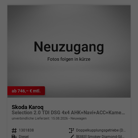
ab 746,– € mtl.
Skoda Karoq
Selection 2.0 TDI DSG 4x4 AHK+Navi+ACC+Kamera+Sitzheiz+eHeck+Chrom+Lodge+GV5
unverbindliche Lieferzeit:
15.08.2026
Neuwagen
Fahrzeugnr.
1301838
Getriebe
Doppelkupplungsgetriebe (DSG)
Kraftstoff
Diesel
Außenfarbe
[B3B3] Smokey Diamond-Silber Metallic