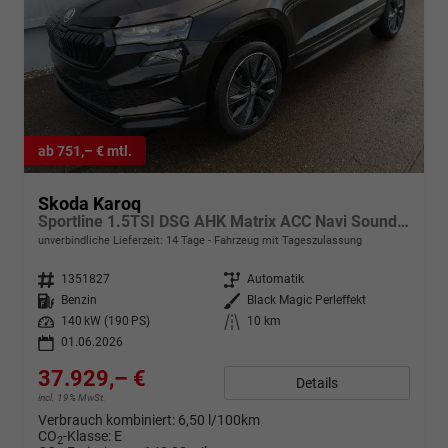
ab 751,– € mtl.
Skoda Karoq
Sportline 1.5TSI DSG AHK Matrix ACC Navi Sound Totwinkel
unverbindliche Lieferzeit:
14 Tage
Fahrzeug mit Tageszulassung
Fahrzeugnr.
1351827
Getriebe
Automatik
Kraftstoff
Benzin
Außenfarbe
Black Magic Perleffekt
Leistung
140 kW (190 PS)
Kilometerstand
10 km
01.06.2026
37.929,– €
Details
incl. 19% MwSt.
Verbrauch kombiniert:
6,50 l/100km
CO
-Klasse:
E
2