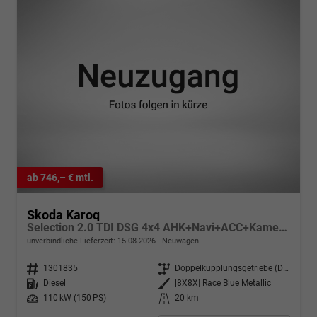
ab 746,– € mtl.
Skoda Karoq
Selection 2.0 TDI DSG 4x4 AHK+Navi+ACC+Kamera+Sitzheiz+eHeck+Chrom+Lodge+GV5
unverbindliche Lieferzeit:
15.08.2026
Neuwagen
Fahrzeugnr.
1301835
Getriebe
Doppelkupplungsgetriebe (DSG)
Kraftstoff
Diesel
Außenfarbe
[8X8X] Race Blue Metallic
Leistung
110 kW (150 PS)
Kilometerstand
20 km