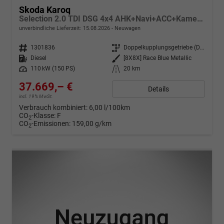
Skoda Karoq
Selection 2.0 TDI DSG 4x4 AHK+Navi+ACC+Kamera+Sitzheiz+eHeck+Chrom+Lodge+GV5
unverbindliche Lieferzeit:
15.08.2026
Neuwagen
Fahrzeugnr.
1301836
Getriebe
Doppelkupplungsgetriebe (DSG)
Kraftstoff
Diesel
Außenfarbe
[8X8X] Race Blue Metallic
Leistung
110 kW (150 PS)
Kilometerstand
20 km
37.669,– €
Details
incl. 19% MwSt.
Verbrauch kombiniert:
6,00 l/100km
CO
-Klasse:
F
2
CO
-Emissionen:
159,00 g/km
2