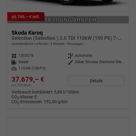
ab 746,– € mtl.
Skoda Karoq
Selection (Selection ) 2.0 TDI 110kW (150 PS) 7-Gang DSG 4x4
unverbindliche Lieferzeit:
9 Monate
Neuwagen
Fahrzeugnr.
1303078
Getriebe
Automatik
Kraftstoff
Diesel
Außenfarbe
Silber, Smokey Diamond Silber Metallic
Leistung
110 kW (150 PS)
37.679,– €
Details
incl. 19% MwSt.
Verbrauch kombiniert:
5,80 l/100km
CO
-Klasse:
E
2
CO
-Emissionen:
152,00 g/km
2