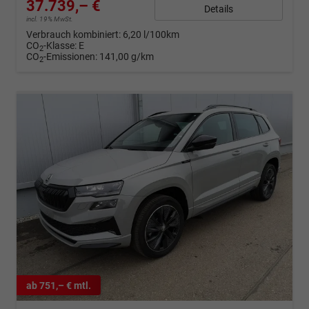
37.739,– €
Details
incl. 19% MwSt.
Verbrauch kombiniert:
6,20 l/100km
CO
-Klasse:
E
2
CO
-Emissionen:
141,00 g/km
2
ab 751,– € mtl.