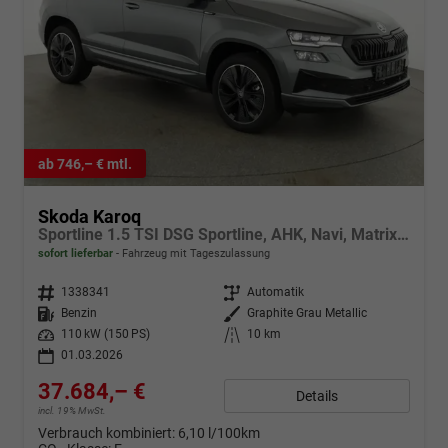
ab 746,– € mtl.
Skoda Karoq
Sportline 1.5 TSI DSG Sportline, AHK, Navi, Matrix, Kamera, el. Klappe, 5-J. Garantie
sofort lieferbar
Fahrzeug mit Tageszulassung
Fahrzeugnr.
1338341
Getriebe
Automatik
Kraftstoff
Benzin
Außenfarbe
Graphite Grau Metallic
Leistung
110 kW (150 PS)
Kilometerstand
10 km
01.03.2026
37.684,– €
Details
incl. 19% MwSt.
Verbrauch kombiniert:
6,10 l/100km