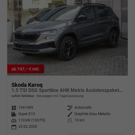
ab 747,– € mtl.
Skoda Karoq
1.5 TSI DSG Sportline AHK Matrix Assistenzpaket Plus Kamera
sofort lieferbar
Neuwagen mit Tageszulassung
Fahrzeugnr.
1341499
Getriebe
Automatik
Kraftstoff
Super E10
Außenfarbe
Graphite Grau Metallic
Leistung
110 kW (150 PS)
Kilometerstand
10 km
23.02.2026