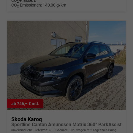
CO
-Klasse:
E
2
CO
-Emissionen:
140,00 g/km
2
ab 746,– € mtl.
Skoda Karoq
Sportline Canton Amundsen Matrix 360° ParkAssist
unverbindliche Lieferzeit: 6 - 9 Monate
Neuwagen mit Tageszulassung