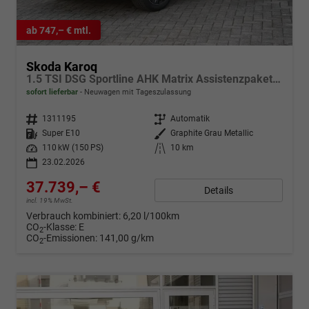
ab 747,– € mtl.
Skoda Karoq
1.5 TSI DSG Sportline AHK Matrix Assistenzpaket Plus Kamera
sofort lieferbar
Neuwagen mit Tageszulassung
Fahrzeugnr.
1311195
Getriebe
Automatik
Kraftstoff
Super E10
Außenfarbe
Graphite Grau Metallic
Leistung
110 kW (150 PS)
Kilometerstand
10 km
23.02.2026
37.739,– €
Details
incl. 19% MwSt.
Verbrauch kombiniert:
6,20 l/100km
CO
-Klasse:
E
2
CO
-Emissionen:
141,00 g/km
2