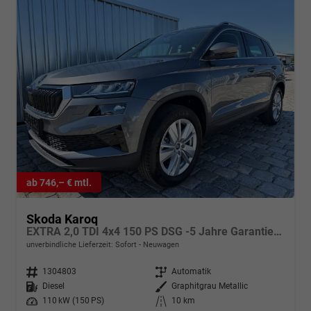
ab 746,– € mtl.
Skoda Karoq
EXTRA 2,0 TDI 4x4 150 PS DSG -5 Jahre Garantie-Anhängerkupplung-ACC Tempomat-AppleCarPlay-AndroidAuto-Sunset-2-Zonen-Klima-17''Alu-Rückfahrkamera-Sofort
unverbindliche Lieferzeit: Sofort
Neuwagen
Fahrzeugnr.
1304803
Getriebe
Automatik
Kraftstoff
Diesel
Außenfarbe
Graphitgrau Metallic
Leistung
110 kW (150 PS)
Kilometerstand
10 km