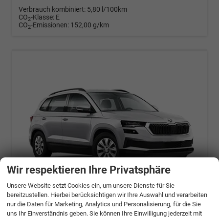
Verbrauch kombiniert:
5,80 l/100km
CO
-Klasse:
E
2
CO
-Emissionen:
152,00 g/km
2
Wir respektieren Ihre Privatsphäre
Unsere Website setzt Cookies ein, um unsere Dienste für Sie
ab 746,– € mtl.
bereitzustellen. Hierbei berücksichtigen wir Ihre Auswahl und verarbeiten
nur die Daten für Marketing, Analytics und Personalisierung, für die Sie
Skoda Karoq
uns Ihr Einverständnis geben. Sie können Ihre Einwilligung jederzeit mit