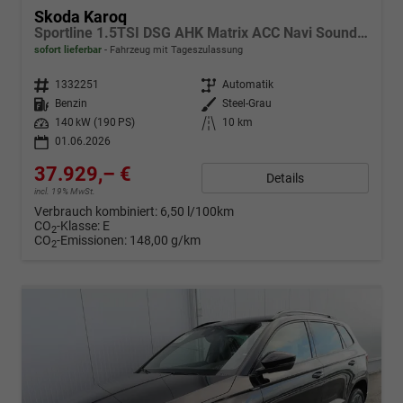
Skoda Karoq
Sportline 1.5TSI DSG AHK Matrix ACC Navi Sound Totwinkel
sofort lieferbar
Fahrzeug mit Tageszulassung
Fahrzeugnr.
1332251
Getriebe
Automatik
Kraftstoff
Benzin
Außenfarbe
Steel-Grau
Leistung
140 kW (190 PS)
Kilometerstand
10 km
01.06.2026
37.929,– €
Details
incl. 19% MwSt.
Verbrauch kombiniert:
6,50 l/100km
CO
-Klasse:
E
2
CO
-Emissionen:
148,00 g/km
2