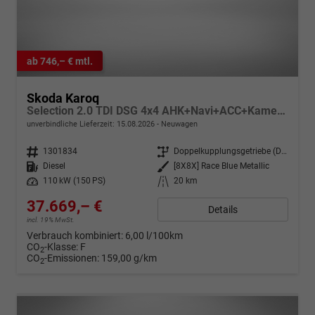
ab 746,– € mtl.
Skoda Karoq
Selection 2.0 TDI DSG 4x4 AHK+Navi+ACC+Kamera+Sitzheiz+eHeck+Chrom+Lodge+GV5
unverbindliche Lieferzeit:
15.08.2026
Neuwagen
Fahrzeugnr.
1301834
Getriebe
Doppelkupplungsgetriebe (DSG)
Kraftstoff
Diesel
Außenfarbe
[8X8X] Race Blue Metallic
Leistung
110 kW (150 PS)
Kilometerstand
20 km
37.669,– €
Details
incl. 19% MwSt.
Verbrauch kombiniert:
6,00 l/100km
CO
-Klasse:
F
2
CO
-Emissionen:
159,00 g/km
2