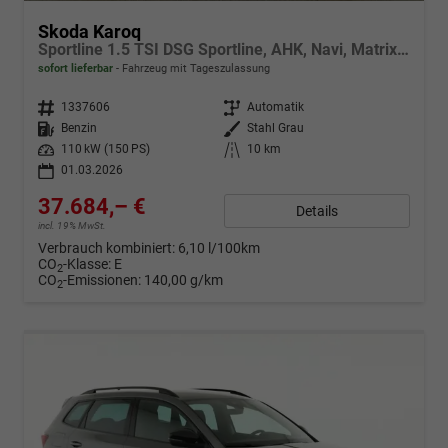
Skoda Karoq
Sportline 1.5 TSI DSG Sportline, AHK, Navi, Matrix, Kamera, el. Klappe, 5-J. Garantie
sofort lieferbar
Fahrzeug mit Tageszulassung
Fahrzeugnr.
1337606
Getriebe
Automatik
Kraftstoff
Benzin
Außenfarbe
Stahl Grau
Leistung
110 kW (150 PS)
Kilometerstand
10 km
01.03.2026
37.684,– €
Details
incl. 19% MwSt.
Verbrauch kombiniert:
6,10 l/100km
CO
-Klasse:
E
2
CO
-Emissionen:
140,00 g/km
2