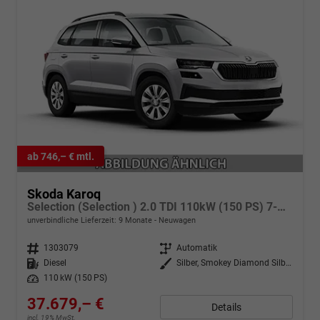
ab 746,– € mtl.
Skoda Karoq
Selection (Selection ) 2.0 TDI 110kW (150 PS) 7-Gang DSG 4x4
unverbindliche Lieferzeit:
9 Monate
Neuwagen
Fahrzeugnr.
1303079
Getriebe
Automatik
Kraftstoff
Diesel
Außenfarbe
Silber, Smokey Diamond Silber Metallic
Leistung
110 kW (150 PS)
37.679,– €
Details
incl. 19% MwSt.