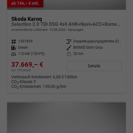
ab 746,– € mtl.
Skoda Karoq
Selection 2.0 TDI DSG 4x4 AHK+Navi+ACC+Kamera+Sitzheiz+eHeck+Chrom+Lodge+GV5
unverbindliche Lieferzeit:
15.08.2026
Neuwagen
Fahrzeugnr.
1301839
Getriebe
Doppelkupplungsgetriebe (DSG)
Kraftstoff
Diesel
Außenfarbe
[M3M3] Stahl Grau
Leistung
110 kW (150 PS)
Kilometerstand
20 km
37.669,– €
Details
incl. 19% MwSt.
Verbrauch kombiniert:
6,00 l/100km
CO
-Klasse:
F
2
CO
-Emissionen:
159,00 g/km
2