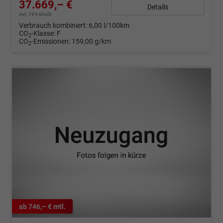
37.669,– €
Details
incl. 19% MwSt.
Verbrauch kombiniert:
6,00 l/100km
CO
-Klasse:
F
2
CO
-Emissionen:
159,00 g/km
2
ab 746,– € mtl.