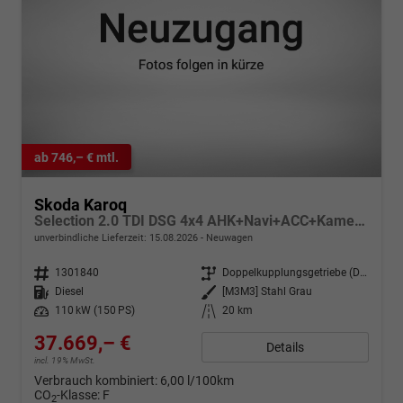
ab 746,– € mtl.
Skoda Karoq
Selection 2.0 TDI DSG 4x4 AHK+Navi+ACC+Kamera+Sitzheiz+eHeck+Chrom+Lodge+GV5
unverbindliche Lieferzeit:
15.08.2026
Neuwagen
Fahrzeugnr.
1301840
Getriebe
Doppelkupplungsgetriebe (DSG)
Kraftstoff
Diesel
Außenfarbe
[M3M3] Stahl Grau
Leistung
110 kW (150 PS)
Kilometerstand
20 km
37.669,– €
Details
incl. 19% MwSt.
Verbrauch kombiniert:
6,00 l/100km
CO
-Klasse:
F
2