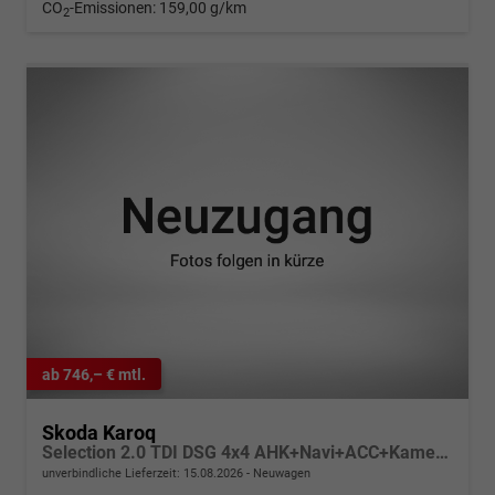
CO
-Emissionen:
159,00 g/km
2
ab 746,– € mtl.
Skoda Karoq
Selection 2.0 TDI DSG 4x4 AHK+Navi+ACC+Kamera+Sitzheiz+eHeck+Chrom+Lodge+GV5
unverbindliche Lieferzeit:
15.08.2026
Neuwagen