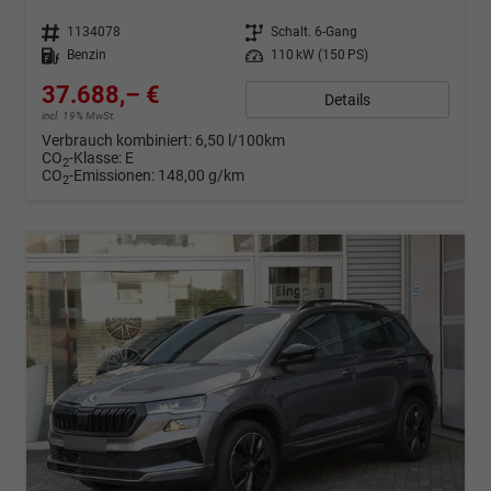
Fahrzeugnr.
1134078
Getriebe
Schalt. 6-Gang
Kraftstoff
Benzin
Leistung
110 kW (150 PS)
37.688,– €
Details
incl. 19% MwSt.
Verbrauch kombiniert:
6,50 l/100km
CO
-Klasse:
E
2
CO
-Emissionen:
148,00 g/km
2