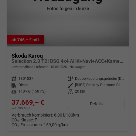
ab 746,– € mtl.
Skoda Karoq
Selection 2.0 TDI DSG 4x4 AHK+Navi+ACC+Kamera+Sitzheiz+eHeck+Chrom+Lodge+GV5
unverbindliche Lieferzeit:
15.08.2026
Neuwagen
Fahrzeugnr.
1301837
Getriebe
Doppelkupplungsgetriebe (DSG)
Kraftstoff
Diesel
Außenfarbe
[B3B3] Smokey Diamond-Silber Metallic
Leistung
110 kW (150 PS)
Kilometerstand
20 km
37.669,– €
Details
incl. 19% MwSt.
Verbrauch kombiniert:
6,00 l/100km
CO
-Klasse:
F
2
CO
-Emissionen:
159,00 g/km
2