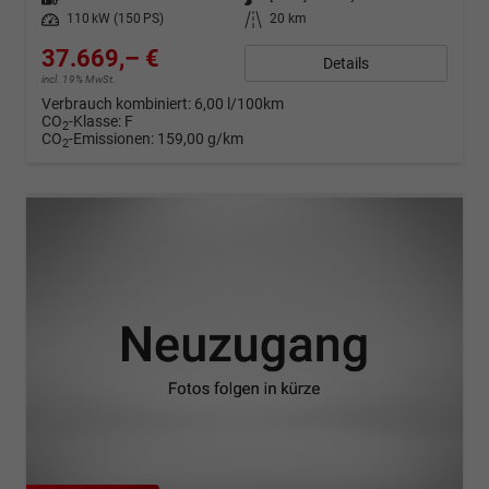
Leistung
110 kW (150 PS)
Kilometerstand
20 km
37.669,– €
Details
incl. 19% MwSt.
Verbrauch kombiniert:
6,00 l/100km
CO
-Klasse:
F
2
CO
-Emissionen:
159,00 g/km
2