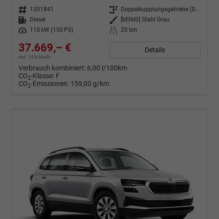
Fahrzeugnr.
1301841
Getriebe
Doppelkupplungsgetriebe (DSG)
Kraftstoff
Diesel
Außenfarbe
[M3M3] Stahl Grau
Leistung
110 kW (150 PS)
Kilometerstand
20 km
37.669,– €
Details
incl. 19% MwSt.
Verbrauch kombiniert:
6,00 l/100km
CO
-Klasse:
F
2
CO
-Emissionen:
159,00 g/km
2