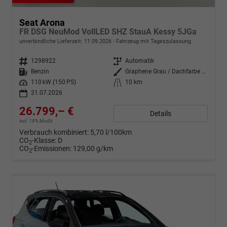
Seat Arona
FR DSG NeuMod VollLED SHZ StauA Kessy 5JGa
unverbindliche Lieferzeit:
11.09.2026
Fahrzeug mit Tageszulassung
Fahrzeugnr.
1298922
Getriebe
Automatik
Kraftstoff
Benzin
Außenfarbe
Graphene Grau / Dachfarbe schwar
Leistung
110 kW (150 PS)
Kilometerstand
10 km
31.07.2026
26.799,– €
Details
incl. 19% MwSt.
Verbrauch kombiniert:
5,70 l/100km
CO
-Klasse:
D
2
CO
-Emissionen:
129,00 g/km
2