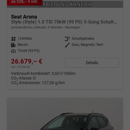
ab 528,– € mtl.
Seat Arona
Style (Style) 1.0 TSI 70kW (95 PS) 5-Gang Schaltgetriebe
unverbindliche Lieferzeit:
6 Wochen
Neuwagen
Fahrzeugnr.
1349466
Getriebe
Schaltgetriebe
Kraftstoff
Benzin
Außenfarbe
Grau, Magnetic Tech
Leistung
70 kW (95 PS)
26.679,– €
Details
incl. 19% MwSt.
Verbrauch kombiniert:
5,60 l/100km
CO
-Klasse:
D
2
CO
-Emissionen:
127,00 g/km
2