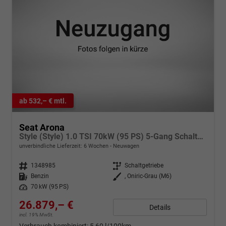
ab 532,– € mtl.
Seat Arona
Style (Style) 1.0 TSI 70kW (95 PS) 5-Gang Schaltgetriebe
unverbindliche Lieferzeit:
6 Wochen
Neuwagen
Fahrzeugnr.
1348985
Getriebe
Schaltgetriebe
Kraftstoff
Benzin
Außenfarbe
, Oniric-Grau (M6)
Leistung
70 kW (95 PS)
26.879,– €
Details
incl. 19% MwSt.