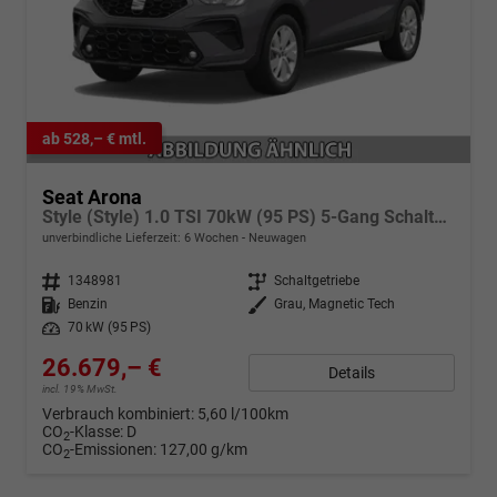
ab 528,– € mtl.
Seat Arona
Style (Style) 1.0 TSI 70kW (95 PS) 5-Gang Schaltgetriebe
unverbindliche Lieferzeit:
6 Wochen
Neuwagen
Fahrzeugnr.
1348981
Getriebe
Schaltgetriebe
Kraftstoff
Benzin
Außenfarbe
Grau, Magnetic Tech
Leistung
70 kW (95 PS)
26.679,– €
Details
incl. 19% MwSt.
Verbrauch kombiniert:
5,60 l/100km
CO
-Klasse:
D
2
CO
-Emissionen:
127,00 g/km
2