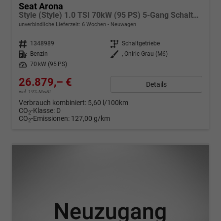
Seat Arona
Style (Style) 1.0 TSI 70kW (95 PS) 5-Gang Schaltgetriebe
unverbindliche Lieferzeit:
6 Wochen
Neuwagen
Fahrzeugnr.
1348989
Getriebe
Schaltgetriebe
Kraftstoff
Benzin
Außenfarbe
, Oniric-Grau (M6)
Leistung
70 kW (95 PS)
26.879,– €
Details
incl. 19% MwSt.
Verbrauch kombiniert:
5,60 l/100km
CO
-Klasse:
D
2
CO
-Emissionen:
127,00 g/km
2