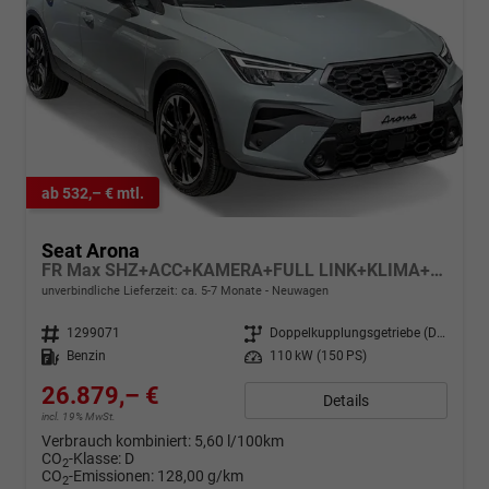
ab 532,– € mtl.
Seat Arona
FR Max SHZ+ACC+KAMERA+FULL LINK+KLIMA+KESSY+LED+16" ALU
unverbindliche Lieferzeit: ca. 5-7 Monate
Neuwagen
Fahrzeugnr.
1299071
Getriebe
Doppelkupplungsgetriebe (DSG)
Kraftstoff
Benzin
Leistung
110 kW (150 PS)
26.879,– €
Details
incl. 19% MwSt.
Verbrauch kombiniert:
5,60 l/100km
CO
-Klasse:
D
2
CO
-Emissionen:
128,00 g/km
2