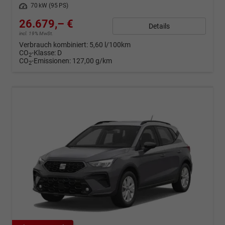
Leistung
70 kW (95 PS)
26.679,– €
Details
incl. 19% MwSt.
Verbrauch kombiniert:
5,60 l/100km
CO
-Klasse:
D
2
CO
-Emissionen:
127,00 g/km
2