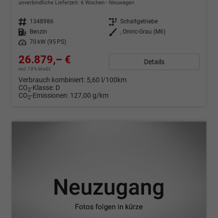
unverbindliche Lieferzeit:
6 Wochen
Neuwagen
Fahrzeugnr.
1348986
Getriebe
Schaltgetriebe
Kraftstoff
Benzin
Außenfarbe
, Oniric-Grau (M6)
Leistung
70 kW (95 PS)
26.879,– €
Details
incl. 19% MwSt.
Verbrauch kombiniert:
5,60 l/100km
CO
-Klasse:
D
2
CO
-Emissionen:
127,00 g/km
2