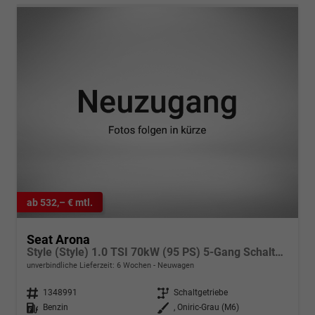
ab 532,– € mtl.
Seat Arona
Style (Style) 1.0 TSI 70kW (95 PS) 5-Gang Schaltgetriebe
unverbindliche Lieferzeit:
6 Wochen
Neuwagen
Fahrzeugnr.
1348991
Getriebe
Schaltgetriebe
Kraftstoff
Benzin
Außenfarbe
, Oniric-Grau (M6)