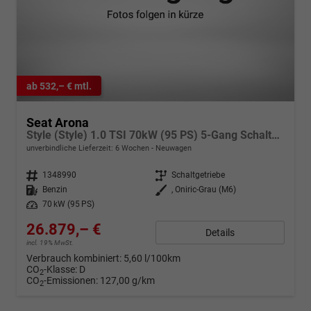
ab 532,– € mtl.
Seat Arona
Style (Style) 1.0 TSI 70kW (95 PS) 5-Gang Schaltgetriebe
unverbindliche Lieferzeit:
6 Wochen
Neuwagen
Fahrzeugnr.
1348990
Getriebe
Schaltgetriebe
Kraftstoff
Benzin
Außenfarbe
, Oniric-Grau (M6)
Leistung
70 kW (95 PS)
26.879,– €
Details
incl. 19% MwSt.
Verbrauch kombiniert:
5,60 l/100km
CO
-Klasse:
D
2
CO
-Emissionen:
127,00 g/km
2