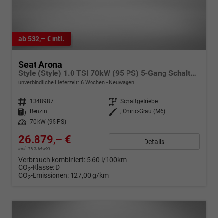
ab 532,– € mtl.
Seat Arona
Style (Style) 1.0 TSI 70kW (95 PS) 5-Gang Schaltgetriebe
unverbindliche Lieferzeit:
6 Wochen
Neuwagen
Fahrzeugnr.
1348987
Getriebe
Schaltgetriebe
Kraftstoff
Benzin
Außenfarbe
, Oniric-Grau (M6)
Leistung
70 kW (95 PS)
26.879,– €
Details
incl. 19% MwSt.
Verbrauch kombiniert:
5,60 l/100km
CO
-Klasse:
D
2
CO
-Emissionen:
127,00 g/km
2