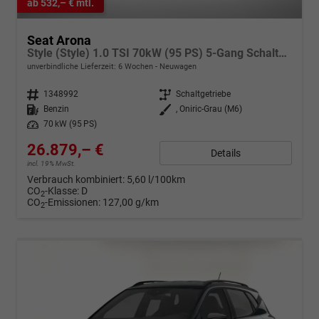
ab 532,– € mtl.
Seat Arona
Style (Style) 1.0 TSI 70kW (95 PS) 5-Gang Schaltgetriebe
unverbindliche Lieferzeit:
6 Wochen
Neuwagen
Fahrzeugnr.
1348992
Getriebe
Schaltgetriebe
Kraftstoff
Benzin
Außenfarbe
, Oniric-Grau (M6)
Leistung
70 kW (95 PS)
26.879,– €
Details
incl. 19% MwSt.
Verbrauch kombiniert:
5,60 l/100km
CO
-Klasse:
D
2
CO
-Emissionen:
127,00 g/km
2