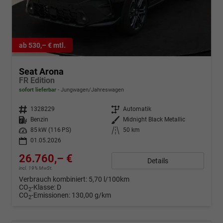
ab 530,– € mtl.
Seat Arona
FR Edition
sofort lieferbar
Jungwagen/Jahreswagen
Fahrzeugnr.
1328229
Getriebe
Automatik
Kraftstoff
Benzin
Außenfarbe
Midnight Black Metallic
Leistung
85 kW (116 PS)
Kilometerstand
50 km
01.05.2026
26.760,– €
Details
incl. 19% MwSt.
Verbrauch kombiniert:
5,70 l/100km
CO
-Klasse:
D
2
CO
-Emissionen:
130,00 g/km
2