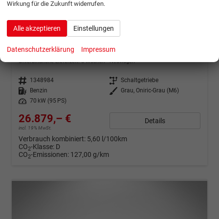
Wirkung für die Zukunft widerrufen.
ab 532,– € mtl.
Alle akzeptieren
Einstellungen
Seat Arona
Datenschutzerklärung
Impressum
Style (Style) 1.0 TSI 70kW (95 PS) 5-Gang Schaltgetriebe
unverbindliche Lieferzeit:
6 Wochen
Neuwagen
Fahrzeugnr.
1348984
Getriebe
Schaltgetriebe
Kraftstoff
Benzin
Außenfarbe
Grau, Oniric-Grau (M6)
Leistung
70 kW (95 PS)
26.879,– €
Details
incl. 19% MwSt.
Verbrauch kombiniert:
5,60 l/100km
CO
-Klasse:
D
2
CO
-Emissionen:
127,00 g/km
2