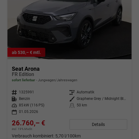
ab 530,– € mtl.
Seat Arona
FR Edition
sofort lieferbar
Jungwagen/Jahreswagen
Fahrzeugnr.
1325991
Getriebe
Automatik
Kraftstoff
Benzin
Außenfarbe
Graphene Grey / Midnight Black Roof
Leistung
85 kW (116 PS)
Kilometerstand
50 km
01.05.2026
26.760,– €
Details
incl. 19% MwSt.
Verbrauch kombiniert:
5,70 l/100km