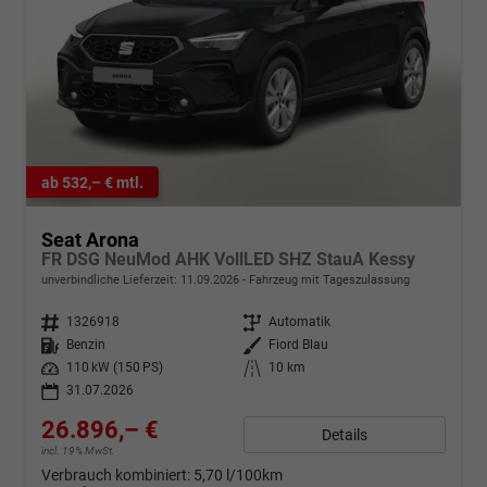
ab 532,– € mtl.
Seat Arona
FR DSG NeuMod AHK VollLED SHZ StauA Kessy
unverbindliche Lieferzeit:
11.09.2026
Fahrzeug mit Tageszulassung
Fahrzeugnr.
1326918
Getriebe
Automatik
Kraftstoff
Benzin
Außenfarbe
Fiord Blau
Leistung
110 kW (150 PS)
Kilometerstand
10 km
31.07.2026
26.896,– €
Details
incl. 19% MwSt.
Verbrauch kombiniert:
5,70 l/100km