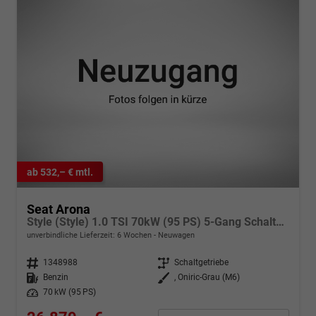
ab 532,– € mtl.
Seat Arona
Style (Style) 1.0 TSI 70kW (95 PS) 5-Gang Schaltgetriebe
unverbindliche Lieferzeit:
6 Wochen
Neuwagen
Fahrzeugnr.
1348988
Getriebe
Schaltgetriebe
Kraftstoff
Benzin
Außenfarbe
, Oniric-Grau (M6)
Leistung
70 kW (95 PS)