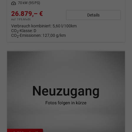
Leistung
70 kW (95 PS)
26.879,– €
Details
incl. 19% MwSt.
Verbrauch kombiniert:
5,60 l/100km
CO
-Klasse:
D
2
CO
-Emissionen:
127,00 g/km
2