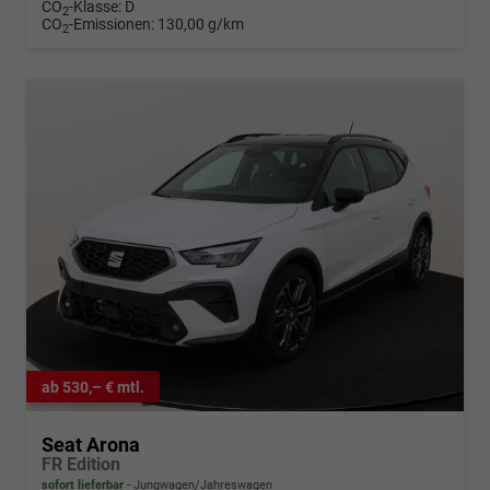
CO
-Klasse:
D
2
CO
-Emissionen:
130,00 g/km
2
ab 530,– € mtl.
Seat Arona
FR Edition
sofort lieferbar
Jungwagen/Jahreswagen