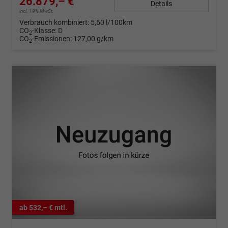
26.879,– €
Details
incl. 19% MwSt.
Verbrauch kombiniert:
5,60 l/100km
CO
-Klasse:
D
2
CO
-Emissionen:
127,00 g/km
2
ab 532,– € mtl.