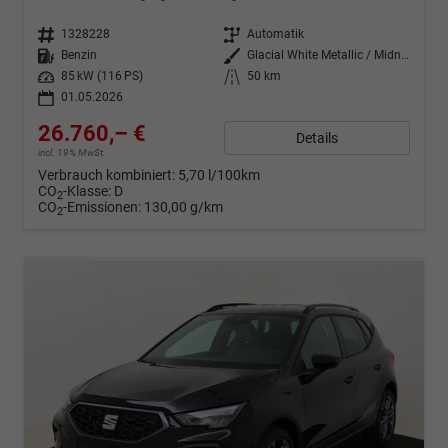
Fahrzeugnr.
1328228
Getriebe
Automatik
Kraftstoff
Benzin
Außenfarbe
Glacial White Metallic / Midnight Black Roof
Leistung
85 kW (116 PS)
Kilometerstand
50 km
01.05.2026
26.760,– €
Details
incl. 19% MwSt.
Verbrauch kombiniert:
5,70 l/100km
CO
-Klasse:
D
2
CO
-Emissionen:
130,00 g/km
2