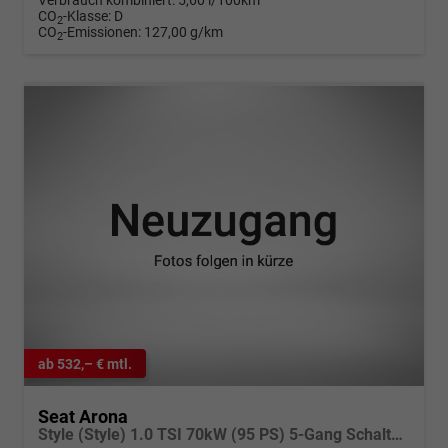
Verbrauch kombiniert:
5,60 l/100km
CO
-Klasse:
D
2
CO
-Emissionen:
127,00 g/km
2
ab 532,– € mtl.
Seat Arona
Style (Style) 1.0 TSI 70kW (95 PS) 5-Gang Schaltgetriebe