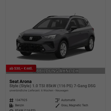
ab 530,– € mtl.
Seat Arona
Style (Style) 1.0 TSI 85kW (116 PS) 7-Gang DSG
unverbindliche Lieferzeit:
6 Wochen
Neuwagen
Fahrzeugnr.
1347925
Getriebe
Automatik
Kraftstoff
Benzin
Außenfarbe
Grau, Magnetic Tech
Leistung
85 kW (116 PS)