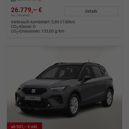
26.779,– €
Details
incl. 19% MwSt.
Verbrauch kombiniert:
5,80 l/100km
CO
-Klasse:
D
2
CO
-Emissionen:
133,00 g/km
2
ab 531,– € mtl.