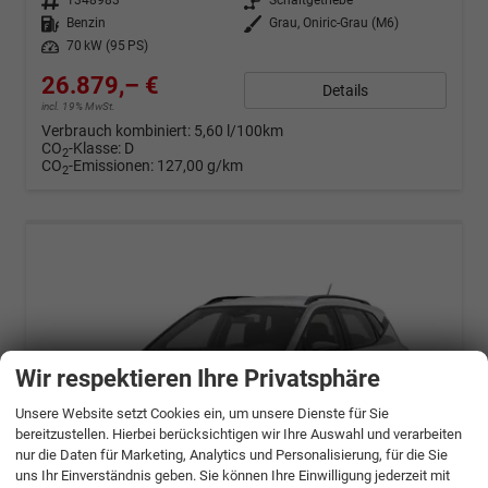
Fahrzeugnr.
1348983
Getriebe
Schaltgetriebe
Kraftstoff
Benzin
Außenfarbe
Grau, Oniric-Grau (M6)
Leistung
70 kW (95 PS)
26.879,– €
Details
incl. 19% MwSt.
Verbrauch kombiniert:
5,60 l/100km
CO
-Klasse:
D
2
CO
-Emissionen:
127,00 g/km
2
Wir respektieren Ihre Privatsphäre
Unsere Website setzt Cookies ein, um unsere Dienste für Sie
bereitzustellen. Hierbei berücksichtigen wir Ihre Auswahl und verarbeiten
nur die Daten für Marketing, Analytics und Personalisierung, für die Sie
uns Ihr Einverständnis geben. Sie können Ihre Einwilligung jederzeit mit