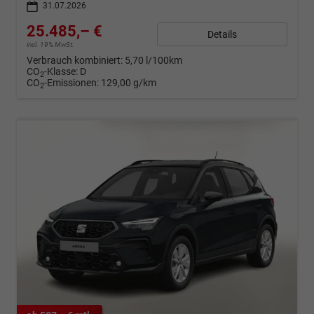
31.07.2026
25.485,– €
Details
incl. 19% MwSt.
Verbrauch kombiniert:
5,70 l/100km
CO
-Klasse:
D
2
CO
-Emissionen:
129,00 g/km
2