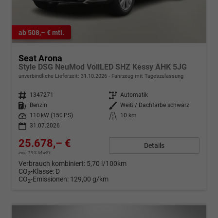
ab 508,– € mtl.
Seat Arona
Style DSG NeuMod VollLED SHZ Kessy AHK 5JG
unverbindliche Lieferzeit:
31.10.2026
Fahrzeug mit Tageszulassung
Fahrzeugnr.
1347271
Getriebe
Automatik
Kraftstoff
Benzin
Außenfarbe
Weiß / Dachfarbe schwarz
Leistung
110 kW (150 PS)
Kilometerstand
10 km
31.07.2026
25.678,– €
Details
incl. 19% MwSt.
Verbrauch kombiniert:
5,70 l/100km
CO
-Klasse:
D
2
CO
-Emissionen:
129,00 g/km
2