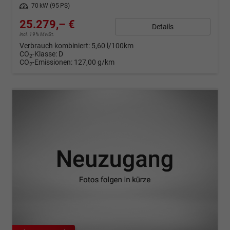
Leistung
70 kW (95 PS)
25.279,– €
Details
incl. 19% MwSt.
Verbrauch kombiniert:
5,60 l/100km
CO
-Klasse:
D
2
CO
-Emissionen:
127,00 g/km
2