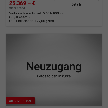
25.369,– €
Details
incl. 19% MwSt.
Verbrauch kombiniert:
5,60 l/100km
CO
-Klasse:
D
2
CO
-Emissionen:
127,00 g/km
2
ab 502,– € mtl.