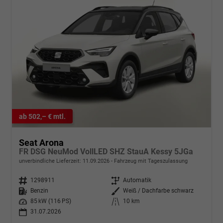
ab 502,– € mtl.
Seat Arona
FR DSG NeuMod VollLED SHZ StauA Kessy 5JGa
unverbindliche Lieferzeit:
11.09.2026
Fahrzeug mit Tageszulassung
Fahrzeugnr.
1298911
Getriebe
Automatik
Kraftstoff
Benzin
Außenfarbe
Weiß / Dachfarbe schwarz
Leistung
85 kW (116 PS)
Kilometerstand
10 km
31.07.2026