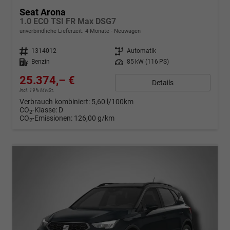
Seat Arona
1.0 ECO TSI FR Max DSG7
unverbindliche Lieferzeit:
4 Monate
Neuwagen
Fahrzeugnr.
1314012
Getriebe
Automatik
Kraftstoff
Benzin
Leistung
85 kW (116 PS)
25.374,– €
Details
incl. 19% MwSt.
Verbrauch kombiniert:
5,60 l/100km
CO
-Klasse:
D
2
CO
-Emissionen:
126,00 g/km
2