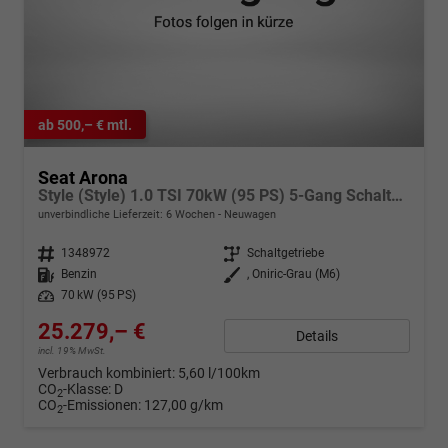
ab 500,– € mtl.
Seat Arona
Style (Style) 1.0 TSI 70kW (95 PS) 5-Gang Schaltgetriebe
unverbindliche Lieferzeit:
6 Wochen
Neuwagen
Fahrzeugnr.
1348972
Getriebe
Schaltgetriebe
Kraftstoff
Benzin
Außenfarbe
, Oniric-Grau (M6)
Leistung
70 kW (95 PS)
25.279,– €
Details
incl. 19% MwSt.
Verbrauch kombiniert:
5,60 l/100km
CO
-Klasse:
D
2
CO
-Emissionen:
127,00 g/km
2