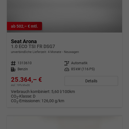
ab 502,– € mtl.
Seat Arona
1.0 ECO TSI FR DSG7
unverbindliche Lieferzeit:
4 Monate
Neuwagen
Fahrzeugnr.
1313610
Getriebe
Automatik
Kraftstoff
Benzin
Leistung
85 kW (116 PS)
25.364,– €
Details
incl. 19% MwSt.
Verbrauch kombiniert:
5,60 l/100km
CO
-Klasse:
D
2
CO
-Emissionen:
126,00 g/km
2