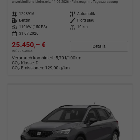
unverbindliche Lieferzeit:
11.09.2026
Fahrzeug mit Tageszulassung
Fahrzeugnr.
1298916
Getriebe
Automatik
Kraftstoff
Benzin
Außenfarbe
Fiord Blau
Leistung
110 kW (150 PS)
Kilometerstand
10 km
31.07.2026
25.450,– €
Details
incl. 19% MwSt.
Verbrauch kombiniert:
5,70 l/100km
CO
-Klasse:
D
2
CO
-Emissionen:
129,00 g/km
2