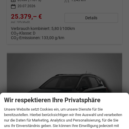
Leistung
85 kW (116 PS)
Kilometerstand
1.243 km
20.07.2026
25.379,– €
Details
incl. 19% MwSt.
Verbrauch kombiniert:
5,80 l/100km
CO
-Klasse:
D
2
CO
-Emissionen:
133,00 g/km
2
Wir respektieren Ihre Privatsphäre
Unsere Website setzt Cookies ein, um unsere Dienste für Sie
bereitzustellen. Hierbei berücksichtigen wir Ihre Auswahl und verarbeiten
nur die Daten für Marketing, Analytics und Personalisierung, für die Sie
uns Ihr Einverständnis geben. Sie können Ihre Einwilligung jederzeit mit