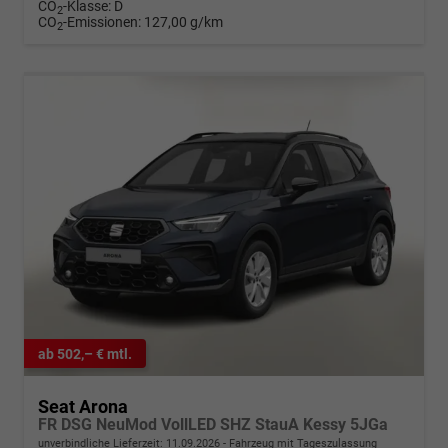
CO
-Klasse:
D
2
CO
-Emissionen:
127,00 g/km
2
ab 502,– € mtl.
Seat Arona
FR DSG NeuMod VollLED SHZ StauA Kessy 5JGa
unverbindliche Lieferzeit:
11.09.2026
Fahrzeug mit Tageszulassung