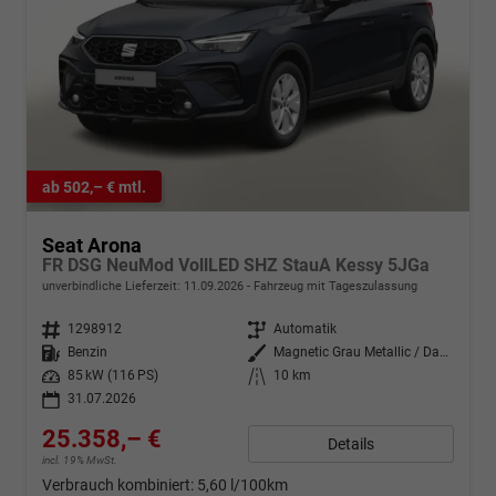
ab 502,– € mtl.
Seat Arona
FR DSG NeuMod VollLED SHZ StauA Kessy 5JGa
unverbindliche Lieferzeit:
11.09.2026
Fahrzeug mit Tageszulassung
Fahrzeugnr.
1298912
Getriebe
Automatik
Kraftstoff
Benzin
Außenfarbe
Magnetic Grau Metallic / Dachfar
Leistung
85 kW (116 PS)
Kilometerstand
10 km
31.07.2026
25.358,– €
Details
incl. 19% MwSt.
Verbrauch kombiniert:
5,60 l/100km