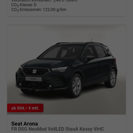
Verbrauch kombiniert:
5,40 l/100km
CO
-Klasse:
D
2
CO
-Emissionen:
122,00 g/km
2
ab 504,– € mtl.
Seat Arona
FR DSG NeuMod VollLED StauA Kessy VirtC