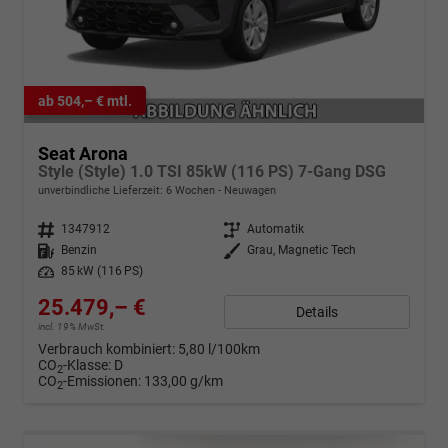
ab 504,– € mtl.
Seat Arona
Style (Style) 1.0 TSI 85kW (116 PS) 7-Gang DSG
unverbindliche Lieferzeit:
6 Wochen
Neuwagen
Fahrzeugnr.
1347912
Getriebe
Automatik
Kraftstoff
Benzin
Außenfarbe
Grau, Magnetic Tech
Leistung
85 kW (116 PS)
25.479,– €
Details
incl. 19% MwSt.
Verbrauch kombiniert:
5,80 l/100km
CO
-Klasse:
D
2
CO
-Emissionen:
133,00 g/km
2