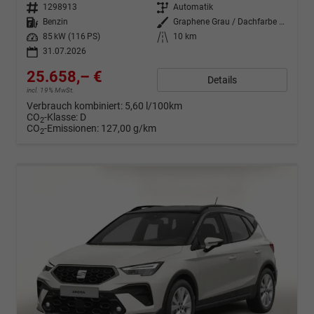
Fahrzeugnr.
1298913
Getriebe
Automatik
Kraftstoff
Benzin
Außenfarbe
Graphene Grau / Dachfarbe schwar
Leistung
85 kW (116 PS)
Kilometerstand
10 km
31.07.2026
25.658,– €
Details
incl. 19% MwSt.
Verbrauch kombiniert:
5,60 l/100km
CO
-Klasse:
D
2
CO
-Emissionen:
127,00 g/km
2