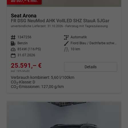
ab 507,– € mtl.
Seat Arona
FR DSG NeuMod AHK VollLED SHZ StauA 5JGar
unverbindliche Lieferzeit:
31.10.2026
Fahrzeug mit Tageszulassung
Fahrzeugnr.
1347256
Getriebe
Automatik
Kraftstoff
Benzin
Außenfarbe
Fiord Blau / Dachfarbe schwarz
Leistung
85 kW (116 PS)
Kilometerstand
10 km
31.07.2026
25.591,– €
Details
incl. 19% MwSt.
Verbrauch kombiniert:
5,60 l/100km
CO
-Klasse:
D
2
CO
-Emissionen:
127,00 g/km
2