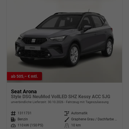
ab 505,– € mtl.
Seat Arona
Style DSG NeuMod VollLED SHZ Kessy ACC 5JG
unverbindliche Lieferzeit:
30.10.2026
Fahrzeug mit Tageszulassung
Fahrzeugnr.
1311731
Getriebe
Automatik
Kraftstoff
Benzin
Außenfarbe
Graphene Grau / Dachfarbe schwar
Leistung
110 kW (150 PS)
Kilometerstand
10 km