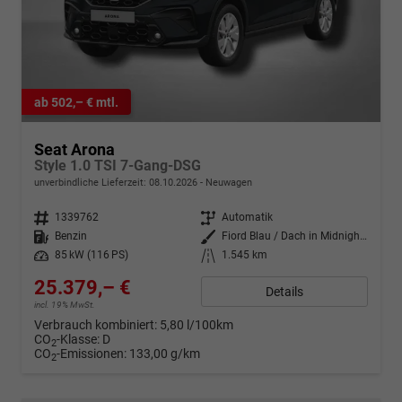
ab 502,– € mtl.
Seat Arona
Style 1.0 TSI 7-Gang-DSG
unverbindliche Lieferzeit:
08.10.2026
Neuwagen
Fahrzeugnr.
1339762
Getriebe
Automatik
Kraftstoff
Benzin
Außenfarbe
Fiord Blau / Dach in Midnight Schwarz Metallic
Leistung
85 kW (116 PS)
Kilometerstand
1.545 km
25.379,– €
Details
incl. 19% MwSt.
Verbrauch kombiniert:
5,80 l/100km
CO
-Klasse:
D
2
CO
-Emissionen:
133,00 g/km
2