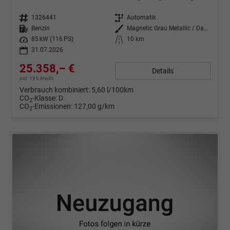
Fahrzeugnr.
1326441
Getriebe
Automatik
Kraftstoff
Benzin
Außenfarbe
Magnetic Grau Metallic / Dachfar
Leistung
85 kW (116 PS)
Kilometerstand
10 km
31.07.2026
25.358,– €
Details
incl. 19% MwSt.
Verbrauch kombiniert:
5,60 l/100km
CO
-Klasse:
D
2
CO
-Emissionen:
127,00 g/km
2