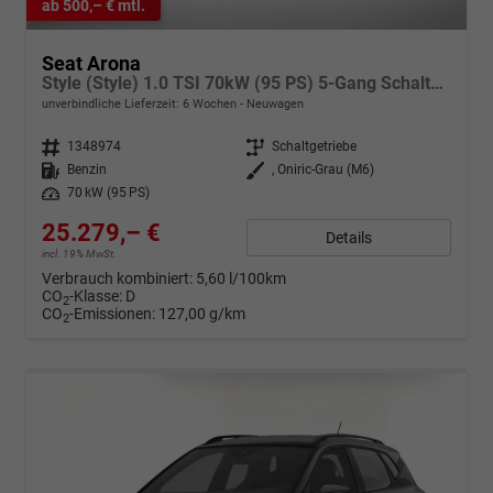
ab 500,– € mtl.
Seat Arona
Style (Style) 1.0 TSI 70kW (95 PS) 5-Gang Schaltgetriebe
unverbindliche Lieferzeit:
6 Wochen
Neuwagen
Fahrzeugnr.
1348974
Getriebe
Schaltgetriebe
Kraftstoff
Benzin
Außenfarbe
, Oniric-Grau (M6)
Leistung
70 kW (95 PS)
25.279,– €
Details
incl. 19% MwSt.
Verbrauch kombiniert:
5,60 l/100km
CO
-Klasse:
D
2
CO
-Emissionen:
127,00 g/km
2