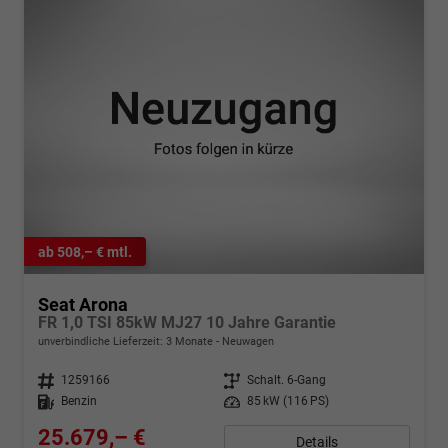
ab 508,– € mtl.
Seat Arona
FR 1,0 TSI 85kW MJ27 10 Jahre Garantie
unverbindliche Lieferzeit:
3 Monate
Neuwagen
Fahrzeugnr.
1259166
Getriebe
Schalt. 6-Gang
Kraftstoff
Benzin
Leistung
85 kW (116 PS)
25.679,– €
Details