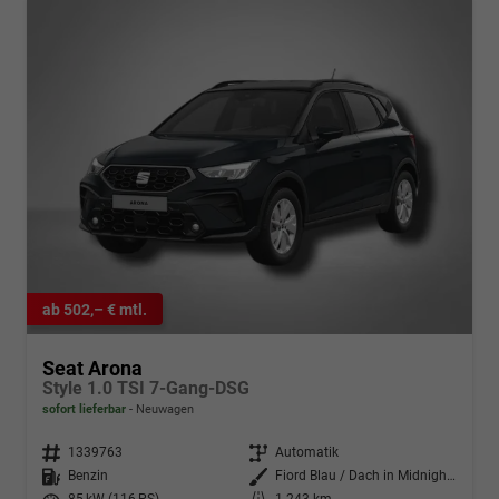
ab 502,– € mtl.
Seat Arona
Style 1.0 TSI 7-Gang-DSG
sofort lieferbar
Neuwagen
Fahrzeugnr.
1339763
Getriebe
Automatik
Kraftstoff
Benzin
Außenfarbe
Fiord Blau / Dach in Midnight Schwarz Metallic