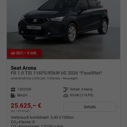
ab 507,– € mtl.
Seat Arona
FR 1.0 TSI 116PS/85kW 6G 2026 *Faceliftet*
unverbindliche Lieferzeit:
5 Monate
Neuwagen
Fahrzeugnr.
1302558
Getriebe
Schalt. 6-Gang
Kraftstoff
Benzin
Leistung
85 kW (116 PS)
25.625,– €
Details
incl. 19% MwSt.
Verbrauch kombiniert:
5,40 l/100km
CO
-Klasse:
D
2
CO
-Emissionen:
120,00 g/km