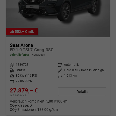
ab 552,– € mtl.
Seat Arona
FR 1.0 TSI 7-Gang-DSG
sofort lieferbar
Neuwagen
Fahrzeugnr.
1339728
Getriebe
Automatik
Kraftstoff
Benzin
Außenfarbe
Fiord Blau / Dach in Midnight Schwarz Metallic
Leistung
85 kW (116 PS)
Kilometerstand
1.613 km
27.05.2026
27.879,– €
Details
incl. 19% MwSt.
Verbrauch kombiniert:
5,80 l/100km
CO
-Klasse:
D
2
CO
-Emissionen:
133,00 g/km
2