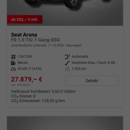
ab 552,– € mtl.
Seat Arona
FR 1.0 TSI 7-Gang-DSG
unverbindliche Lieferzeit:
11.10.2026
Neuwagen
Fahrzeugnr.
1341308
Getriebe
Automatik
Kraftstoff
Benzin
Außenfarbe
Graphene Grau / Dach in Midnight Schwarz
Leistung
85 kW (116 PS)
Kilometerstand
1.000 km
27.879,– €
Details
incl. 19% MwSt.
Verbrauch kombiniert:
5,60 l/100km
CO
-Klasse:
D
2
CO
-Emissionen:
128,00 g/km
2