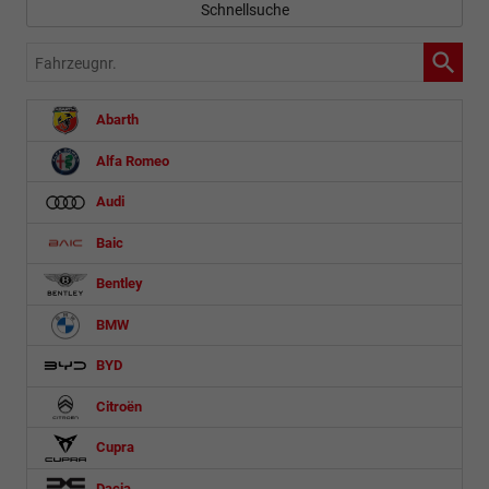
Schnellsuche
Fahrzeugnr.
Abarth
Alfa Romeo
Audi
Baic
Bentley
BMW
BYD
Citroën
Cupra
Dacia