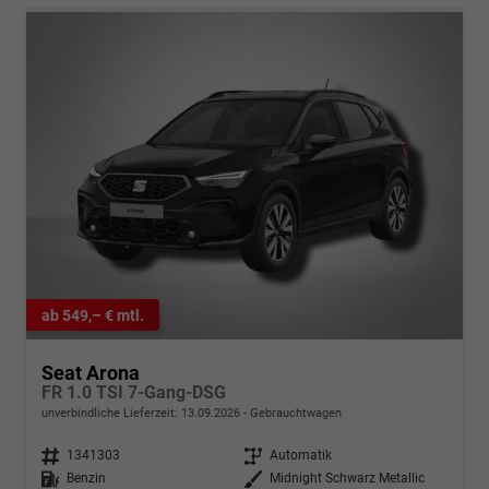
ab 549,– € mtl.
Seat Arona
FR 1.0 TSI 7-Gang-DSG
unverbindliche Lieferzeit:
13.09.2026
Gebrauchtwagen
Fahrzeugnr.
1341303
Getriebe
Automatik
Kraftstoff
Benzin
Außenfarbe
Midnight Schwarz Metallic