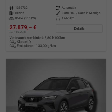
Fahrzeugnr.
1339732
Getriebe
Automatik
Kraftstoff
Benzin
Außenfarbe
Fiord Blau / Dach in Midnight Schwarz Metallic
Leistung
85 kW (116 PS)
Kilometerstand
1.665 km
27.879,– €
Details
incl. 19% MwSt.
Verbrauch kombiniert:
5,80 l/100km
CO
-Klasse:
D
2
CO
-Emissionen:
133,00 g/km
2