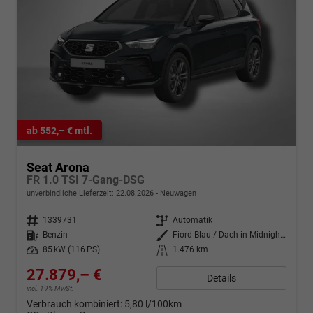
ab 552,– € mtl.
Seat Arona
FR 1.0 TSI 7-Gang-DSG
unverbindliche Lieferzeit:
22.08.2026
Neuwagen
Fahrzeugnr.
1339731
Getriebe
Automatik
Kraftstoff
Benzin
Außenfarbe
Fiord Blau / Dach in Midnight Schwarz Metallic
Leistung
85 kW (116 PS)
Kilometerstand
1.476 km
27.879,– €
Details
incl. 19% MwSt.
Verbrauch kombiniert:
5,80 l/100km