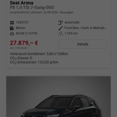
Seat Arona
FR 1.0 TSI 7-Gang-DSG
unverbindliche Lieferzeit:
22.08.2026
Neuwagen
Fahrzeugnr.
1339727
Getriebe
Automatik
Kraftstoff
Benzin
Außenfarbe
Fiord Blau / Dach in Midnight Schwarz Metallic
Leistung
85 kW (116 PS)
Kilometerstand
1.555 km
27.879,– €
Details
incl. 19% MwSt.
Verbrauch kombiniert:
5,80 l/100km
CO
-Klasse:
D
2
CO
-Emissionen:
133,00 g/km
2