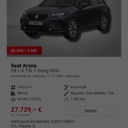
ab 549,– € mtl.
Seat Arona
FR 1.0 TSI 7-Gang-DSG
unverbindliche Lieferzeit:
11.11.2026
Neuwagen
Fahrzeugnr.
1341314
Getriebe
Automatik
Kraftstoff
Benzin
Außenfarbe
Magnetic Grau Metallic / Dach in Midnight Schwarz Metallic
Leistung
85 kW (116 PS)
Kilometerstand
1.000 km
27.739,– €
Details
incl. 19% MwSt.
Verbrauch kombiniert:
5,60 l/100km
CO
-Klasse:
D
2