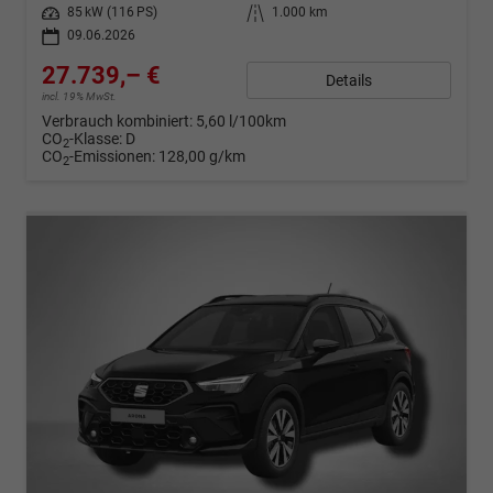
Leistung
85 kW (116 PS)
Kilometerstand
1.000 km
09.06.2026
27.739,– €
Details
incl. 19% MwSt.
Verbrauch kombiniert:
5,60 l/100km
CO
-Klasse:
D
2
CO
-Emissionen:
128,00 g/km
2