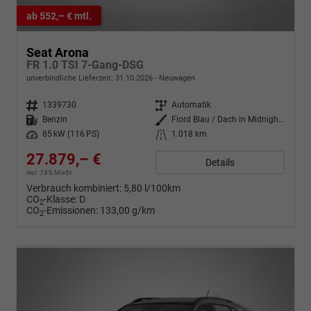
ab 552,– € mtl.
Seat Arona
FR 1.0 TSI 7-Gang-DSG
unverbindliche Lieferzeit:
31.10.2026
Neuwagen
Fahrzeugnr.
1339730
Getriebe
Automatik
Kraftstoff
Benzin
Außenfarbe
Fiord Blau / Dach in Midnight Schwarz Metallic
Leistung
85 kW (116 PS)
Kilometerstand
1.018 km
27.879,– €
Details
incl. 19% MwSt.
Verbrauch kombiniert:
5,80 l/100km
CO
-Klasse:
D
2
CO
-Emissionen:
133,00 g/km
2