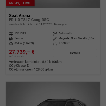
ab 549,– € mtl.
Seat Arona
FR 1.0 TSI 7-Gang-DSG
unverbindliche Lieferzeit:
11.12.2026
Neuwagen
Fahrzeugnr.
1341313
Getriebe
Automatik
Kraftstoff
Benzin
Außenfarbe
Magnetic Grau Metallic / Dach in Midnight Schwarz Metallic
Leistung
85 kW (116 PS)
Kilometerstand
1.000 km
27.739,– €
Details
incl. 19% MwSt.
Verbrauch kombiniert:
5,60 l/100km
CO
-Klasse:
D
2
CO
-Emissionen:
128,00 g/km
2