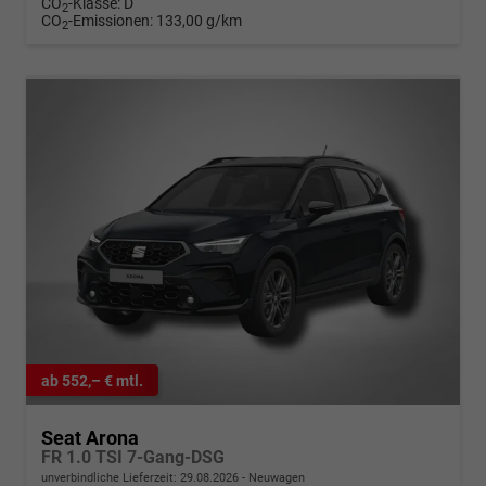
CO
-Klasse:
D
2
CO
-Emissionen:
133,00 g/km
2
ab 552,– € mtl.
Seat Arona
FR 1.0 TSI 7-Gang-DSG
unverbindliche Lieferzeit:
29.08.2026
Neuwagen