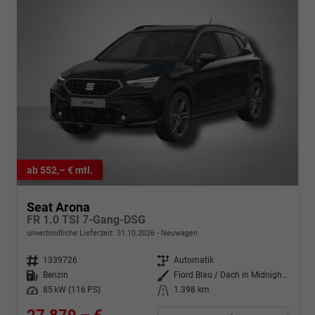
ab 552,– € mtl.
Seat Arona
FR 1.0 TSI 7-Gang-DSG
unverbindliche Lieferzeit:
31.10.2026
Neuwagen
Fahrzeugnr.
1339726
Getriebe
Automatik
Kraftstoff
Benzin
Außenfarbe
Fiord Blau / Dach in Midnight Schwarz Metallic
Leistung
85 kW (116 PS)
Kilometerstand
1.398 km