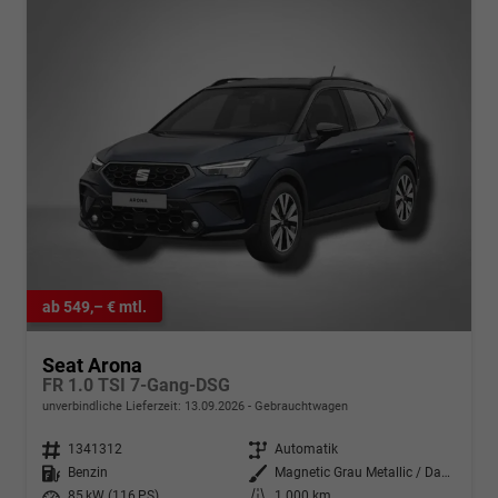
ab 549,– € mtl.
Seat Arona
FR 1.0 TSI 7-Gang-DSG
unverbindliche Lieferzeit:
13.09.2026
Gebrauchtwagen
Fahrzeugnr.
1341312
Getriebe
Automatik
Kraftstoff
Benzin
Außenfarbe
Magnetic Grau Metallic / Dach in Midnight Schwarz Metallic
Leistung
85 kW (116 PS)
Kilometerstand
1.000 km