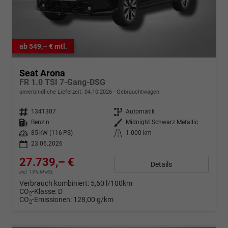
ab 549,– € mtl.
Seat Arona
FR 1.0 TSI 7-Gang-DSG
unverbindliche Lieferzeit:
04.10.2026
Gebrauchtwagen
Fahrzeugnr.
1341307
Getriebe
Automatik
Kraftstoff
Benzin
Außenfarbe
Midnight Schwarz Metallic
Leistung
85 kW (116 PS)
Kilometerstand
1.000 km
23.06.2026
27.739,– €
Details
incl. 19% MwSt.
Verbrauch kombiniert:
5,60 l/100km
CO
-Klasse:
D
2
CO
-Emissionen:
128,00 g/km
2