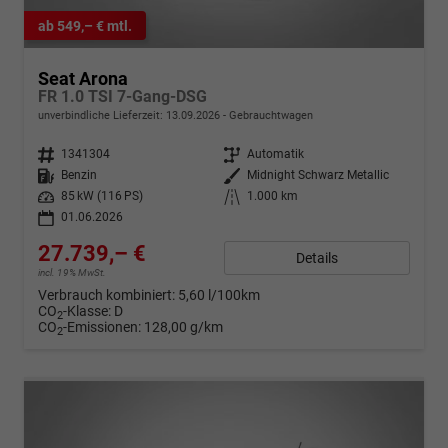
ab 549,– € mtl.
Seat Arona
FR 1.0 TSI 7-Gang-DSG
unverbindliche Lieferzeit:
13.09.2026
Gebrauchtwagen
Fahrzeugnr.
1341304
Getriebe
Automatik
Kraftstoff
Benzin
Außenfarbe
Midnight Schwarz Metallic
Leistung
85 kW (116 PS)
Kilometerstand
1.000 km
01.06.2026
27.739,– €
Details
incl. 19% MwSt.
Verbrauch kombiniert:
5,60 l/100km
CO
-Klasse:
D
2
CO
-Emissionen:
128,00 g/km
2