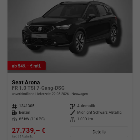
ab 549,– € mtl.
Seat Arona
FR 1.0 TSI 7-Gang-DSG
unverbindliche Lieferzeit:
22.08.2026
Neuwagen
Fahrzeugnr.
1341305
Getriebe
Automatik
Kraftstoff
Benzin
Außenfarbe
Midnight Schwarz Metallic
Leistung
85 kW (116 PS)
Kilometerstand
1.000 km
27.739,– €
Details
incl. 19% MwSt.