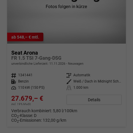
ab 548,– € mtl.
Seat Arona
FR 1.5 TSI 7-Gang-DSG
unverbindliche Lieferzeit:
11.11.2026
Neuwagen
Fahrzeugnr.
1341441
Getriebe
Automatik
Kraftstoff
Benzin
Außenfarbe
Weiß / Dach in Midnight Schwarz
Leistung
110 kW (150 PS)
Kilometerstand
1.000 km
27.679,– €
Details
incl. 19% MwSt.
Verbrauch kombiniert:
5,80 l/100km
CO
-Klasse:
D
2
CO
-Emissionen:
132,00 g/km
2