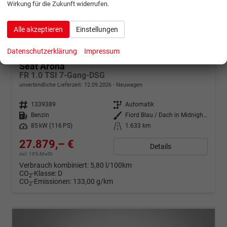
Wirkung für die Zukunft widerrufen.
Alle akzeptieren
Einstellungen
ab 552,– € mtl.
Datenschutzerklärung
Impressum
Seat Arona
FR 1.0 TSI 7-Gang-DSG
unverbindliche Lieferzeit:
12.09.2026
Neuwagen
Fahrzeugnr.
1339389
Getriebe
Automatik
Kraftstoff
Benzin
Außenfarbe
Fiord Blau / Dach in Midnight Schwarz Metallic
Leistung
85 kW (116 PS)
Kilometerstand
1.633 km
27.879,– €
Details
incl. 19% MwSt.
Verbrauch kombiniert:
5,80 l/100km
CO
-Klasse:
D
2
CO
-Emissionen:
133,00 g/km
2