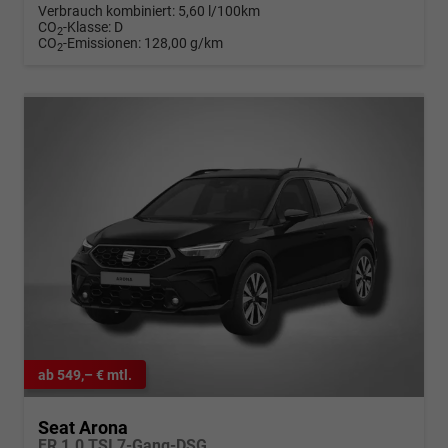
Verbrauch kombiniert:
5,60 l/100km
CO
-Klasse:
D
2
CO
-Emissionen:
128,00 g/km
2
ab 549,– € mtl.
Seat Arona
FR 1.0 TSI 7-Gang-DSG