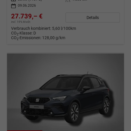
09.06.2026
27.739,– €
Details
incl. 19% MwSt.
Verbrauch kombiniert:
5,60 l/100km
CO
-Klasse:
D
2
CO
-Emissionen:
128,00 g/km
2