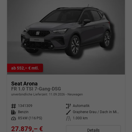
ab 552,– € mtl.
Seat Arona
FR 1.0 TSI 7-Gang-DSG
unverbindliche Lieferzeit:
11.09.2026
Neuwagen
Fahrzeugnr.
1341309
Getriebe
Automatik
Kraftstoff
Benzin
Außenfarbe
Graphene Grau / Dach in Midnight Schwarz
Leistung
85 kW (116 PS)
Kilometerstand
1.000 km
27.879,– €
Details