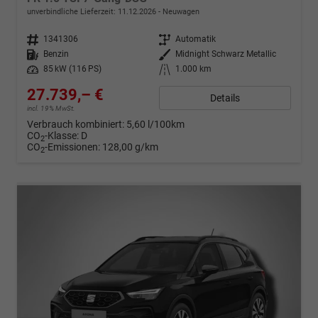
unverbindliche Lieferzeit:
11.12.2026
Neuwagen
Fahrzeugnr.
1341306
Getriebe
Automatik
Kraftstoff
Benzin
Außenfarbe
Midnight Schwarz Metallic
Leistung
85 kW (116 PS)
Kilometerstand
1.000 km
27.739,– €
Details
incl. 19% MwSt.
Verbrauch kombiniert:
5,60 l/100km
CO
-Klasse:
D
2
CO
-Emissionen:
128,00 g/km
2