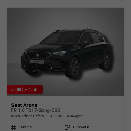
ab 552,– € mtl.
Seat Arona
FR 1.0 TSI 7-Gang-DSG
unverbindliche Lieferzeit:
28.11.2026
Neuwagen
Fahrzeugnr.
1339729
Getriebe
Automatik