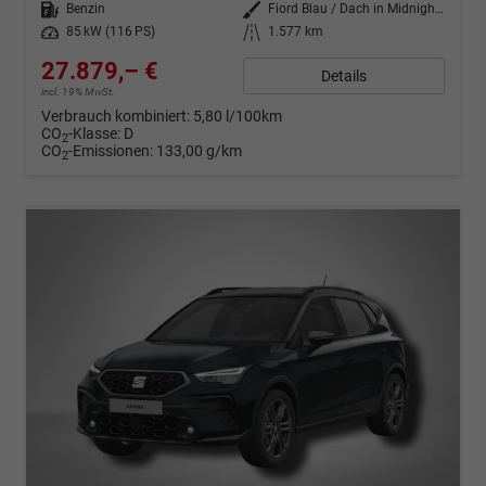
Kraftstoff
Benzin
Außenfarbe
Fiord Blau / Dach in Midnight Schwarz Metallic
Leistung
85 kW (116 PS)
Kilometerstand
1.577 km
27.879,– €
Details
incl. 19% MwSt.
Verbrauch kombiniert:
5,80 l/100km
CO
-Klasse:
D
2
CO
-Emissionen:
133,00 g/km
2