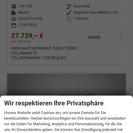
Fahrzeugnr.
1341345
Getriebe
Automatik
Kraftstoff
Benzin
Außenfarbe
Magnetic Grau Metallic / Dach in Midnight Schwarz Metallic
Leistung
85 kW (116 PS)
Kilometerstand
1.000 km
12.06.2026
27.739,– €
Details
incl. 19% MwSt.
Verbrauch kombiniert:
5,60 l/100km
CO
-Klasse:
D
2
CO
-Emissionen:
128,00 g/km
2
Wir respektieren Ihre Privatsphäre
Unsere Website setzt Cookies ein, um unsere Dienste für Sie
bereitzustellen. Hierbei berücksichtigen wir Ihre Auswahl und verarbeiten
nur die Daten für Marketing, Analytics und Personalisierung, für die Sie
uns Ihr Einverständnis geben. Sie können Ihre Einwilligung jederzeit mit