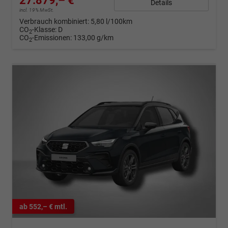
27.879,– €
Details
incl. 19% MwSt.
Verbrauch kombiniert:
5,80 l/100km
CO
-Klasse:
D
2
CO
-Emissionen:
133,00 g/km
2
ab 552,– € mtl.